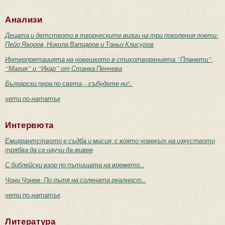
Анализи
Децата и детството в творческите визии на три поколения поети:
Пейо Яворов, Никола Вапцаров и Таньо Клисуров
Интерпретацията на човешкото в стихотворенията “Планети”,
“Магия” и “Икар” от Станка Пенчева
Български пера по света – събудете ни!..
чети по-нататък
Интервюта
Емигрантството е съдба и мисия, с която човекът на изкуството
трябва да се научи да живее
С библейски взор по пътищата на времето...
Чони Чонев: По пътя на солената реалност...
чети по-нататък
Литература