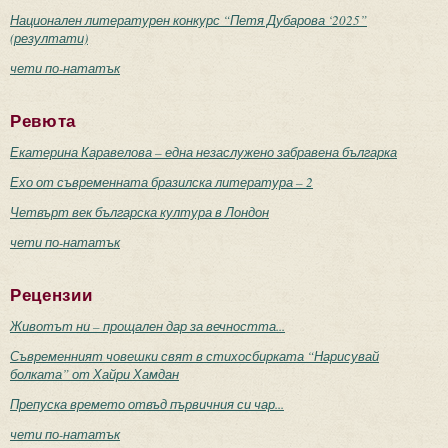
Национален литературен конкурс “Петя Дубарова ‘2025”
(резултати)
чети по-нататък
Ревюта
Екатерина Каравелова – една незаслужено забравена българка
Ехо от съвременната бразилска литература – 2
Четвърт век българска култура в Лондон
чети по-нататък
Рецензии
Животът ни – прощален дар за вечността...
Съвременният човешки свят в стихосбирката “Нарисувай
болката” от Хайри Хамдан
Препуска времето отвъд първичния си чар...
чети по-нататък