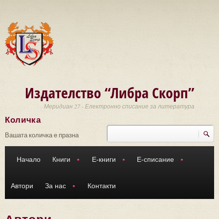
Премини към основното съдържание
Издателство “Либра Скорп”
Меридиан 27 - Електронно списание за литература
Количка
Търси
Форма за търсене
Вашата количка е празна
Начало
Книги
Е-книги
Е-списание
Автори
За нас
Контакти