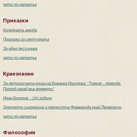
чети по-нататък
Приказки
Коледната звезда
Приказка за светулката
За една песъчинка
чети по-нататък
Краезнание
За летописната книга на Божанка Николова “Тракия – легенда.
Поглед назад във времето”
Иван Богоров – 200 години
Златното съкровище и крепостта Фармакида край Приморско
чети по-нататък
Философия