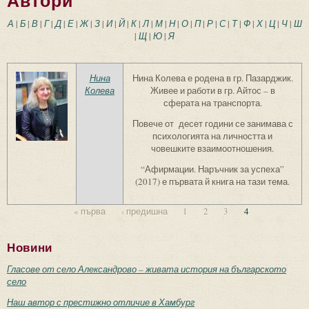
Автори
А
|
Б
|
В
|
Г
|
Д
|
Е
|
Ж
|
З
|
И
|
Й
|
К
|
Л
|
М
|
Н
|
О
|
П
|
Р
|
С
|
Т
|
Ф
|
Х
|
Ц
|
Ч
|
Ш
|
Щ
|
Ю
|
Я
Нина
Нина Колева е родена в гр. Пазарджик.
Колева
Живее и работи в гр. Айтос – в
сферата на транспорта.
Повече от десет години се занимава с
психологията на личността и
човешките взаимоотношения.
“Афирмации. Наръчник за успеха”
(2017) е първата й книга на тази тема.
« първа
‹ предишна
1
2
3
4
Страници
Новини
Гласове от село Александрово – живата история на българското
село
Наш автор с престижно отличие в Хамбург