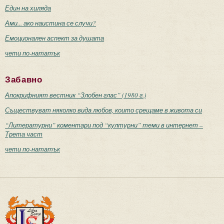
Един на хиляда
Ами... ако наистина се случи?
Емоционален аспект за душата
чети по-нататък
Забавно
Апокрифният вестник “Злобен глас” (1980 г.)
Съществуват няколко вида любов, които срещаме в живота си
“Литературни” коментари под “културни” теми в интернет –
Трета част
чети по-нататък