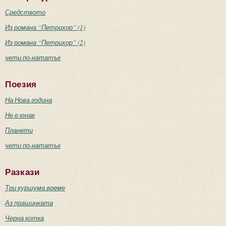
Средството
Из романа “Петрихор” (1)
Из романа “Петрихор” (2)
чети по-нататък
Поезия
На Нова година
Не е юнак
Планети
чети по-нататък
Разкази
Три куршума време
Аз прашинката
Черна котка