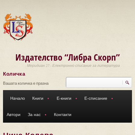
Премини към основното съдържание
Издателство “Либра Скорп”
Меридиан 27 - Електронно списание за литература
Количка
Търси
Форма за търсене
Вашата количка е празна
Начало
Книги
Е-книги
Е-списание
Автори
За нас
Контакти