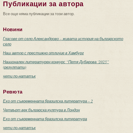
Публикации за автора
Все още няма публикации за този автор.
Новини
Гласове от село Александрово – живата история на българското
село
Наш автор с престижно отличие в Хамбург
Национален литературен конкурс “Петя Дубарова ‘2025”
(резултати)
чети по-нататък
Ревюта
Ехо от съвременната бразилска литература – 2
Четвърт век българска култура в Лондон
Ехо от съвременната бразилска литература
чети по-нататък