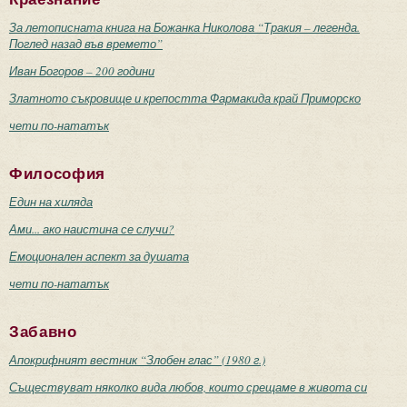
За летописната книга на Божанка Николова “Тракия – легенда.
Поглед назад във времето”
Иван Богоров – 200 години
Златното съкровище и крепостта Фармакида край Приморско
чети по-нататък
Философия
Един на хиляда
Ами... ако наистина се случи?
Емоционален аспект за душата
чети по-нататък
Забавно
Апокрифният вестник “Злобен глас” (1980 г.)
Съществуват няколко вида любов, които срещаме в живота си