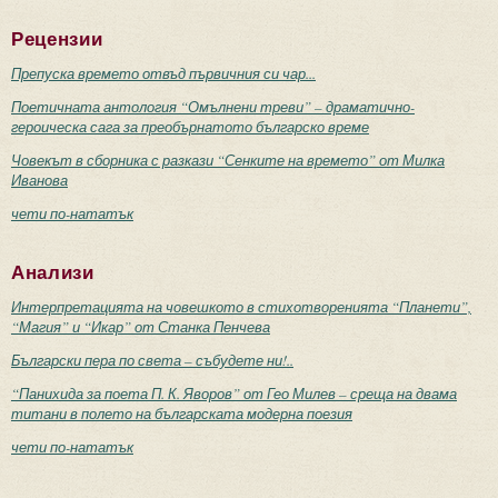
Рецензии
Препуска времето отвъд първичния си чар...
Поетичната антология “Омълнени треви” – драматично-
героическа сага за преобърнатото българско време
Човекът в сборника с разкази “Сенките на времето” от Милка
Иванова
чети по-нататък
Анализи
Интерпретацията на човешкото в стихотворенията “Планети”,
“Магия” и “Икар” от Станка Пенчева
Български пера по света – събудете ни!..
“Панихида за поета П. К. Яворов” от Гео Милев – среща на двама
титани в полето на българската модерна поезия
чети по-нататък