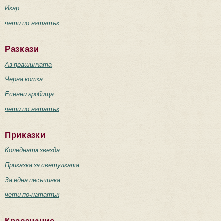
Икар
чети по-нататък
Разкази
Аз прашинката
Черна котка
Есенни гробища
чети по-нататък
Приказки
Коледната звезда
Приказка за светулката
За една песъчинка
чети по-нататък
Краезнание