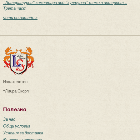
“Литературни” коментари под “културни” теми в интернет –
Трета част
чети по-нататък
Издателство
“Либра Скорп”
Полезно
За нас
Общи условия
Условия за доставка
Въпроси и отговори