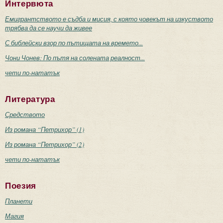
Интервюта
Емигрантството е съдба и мисия, с която човекът на изкуството
трябва да се научи да живее
С библейски взор по пътищата на времето...
Чони Чонев: По пътя на солената реалност...
чети по-нататък
Литература
Средството
Из романа “Петрихор” (1)
Из романа “Петрихор” (2)
чети по-нататък
Поезия
Планети
Магия