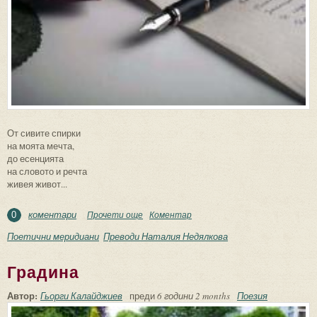
От сивите спирки
на моята мечта,
до есенцията
на словото и речта
живея живот...
коментари
Прочети още
about В първо лице, единствено число
Коментар
0
Поетични меридиани
Преводи Наталия Недялкова
Градина
Автор:
Гьорги Калайджиев
преди
6 години 2 months
Поезия