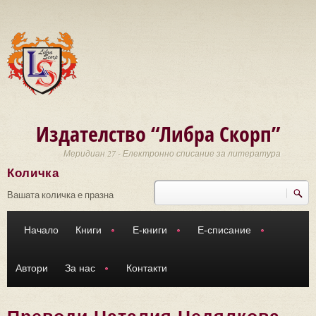
Премини към основното съдържание
Издателство “Либра Скорп”
Меридиан 27 - Електронно списание за литература
Количка
Търси
Форма за търсене
Вашата количка е празна
Начало
Книги
Е-книги
Е-списание
Автори
За нас
Контакти