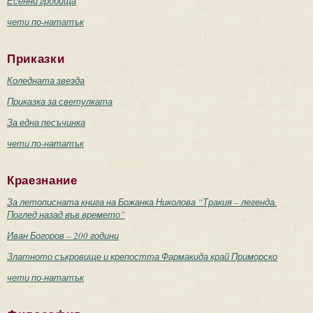
Есенни гробища
чети по-нататък
Приказки
Коледната звезда
Приказка за светулката
За една песъчинка
чети по-нататък
Краезнание
За летописната книга на Божанка Николова “Тракия – легенда.
Поглед назад във времето”
Иван Богоров – 200 години
Златното съкровище и крепостта Фармакида край Приморско
чети по-нататък