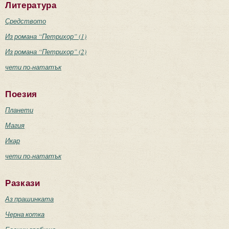
Литература
Средството
Из романа “Петрихор” (1)
Из романа “Петрихор” (2)
чети по-нататък
Поезия
Планети
Магия
Икар
чети по-нататък
Разкази
Аз прашинката
Черна котка