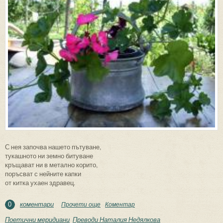
С нея започва нашето пътуване,
тукашното ни земно битуване
кръщават ни в метално корито,
поръсват с нейните капки
от китка ухаен здравец.
коментари
Прочети още
about Тя помни
Коментар
0
Поетични меридиани
Преводи Наталия Недялкова