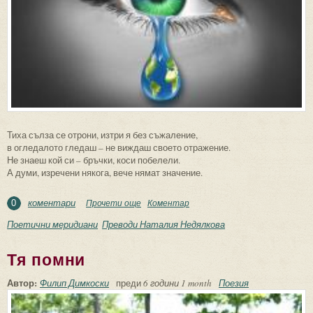
Тиха сълза се отрони, изтри я без съжаление,
в огледалото гледаш – не виждаш своето отражение.
Не знаеш кой си – бръчки, коси побелели.
А думи, изречени някога, вече нямат значение.
коментари
Прочети още
about Едно лице
Коментар
0
Поетични меридиани
Преводи Наталия Недялкова
Тя помни
Автор:
Филип Димкоски
преди
6 години 1 month
Поезия