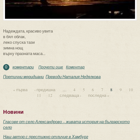
Надеждата, красиво увита
в бял облак,
леко спуска тази
зимна нощ
върху празната маса...
коментари
Прочети още
about Надежда
Коментар
0
Поетични меридиани
Преводи Наталия Недялкова
« първа
‹ предишна
…
4
5
6
7
8
9
10
11
12
следваща ›
последна »
Страници
Новини
Гласове от село Александрово – живата история на българското
село
Наш автор с престижно отличие в Хамбург