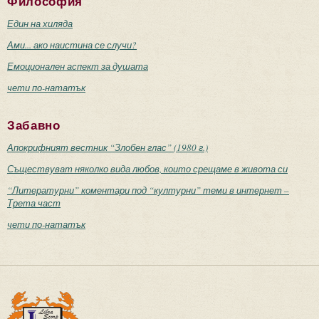
Философия
Един на хиляда
Ами... ако наистина се случи?
Емоционален аспект за душата
чети по-нататък
Забавно
Апокрифният вестник “Злобен глас” (1980 г.)
Съществуват няколко вида любов, които срещаме в живота си
“Литературни” коментари под “културни” теми в интернет –
Трета част
чети по-нататък