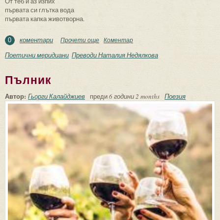
От теб и аз изпих
първата си глътка вода
първата капка животворна.
коментари
Прочети още
about Дарувай, изворе!
Коментар
0
Поетични меридиани
Преводи Наталия Недялкова
Пълник
Автор:
Гьорги Калайджиев
преди
6 години 2 months
Поезия