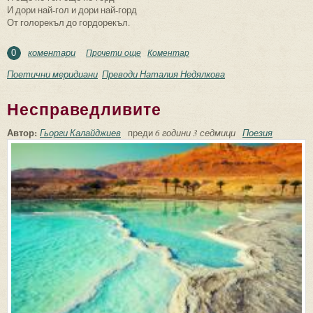
И дори най-гол и дори най-горд
От голорекъл до гордорекъл.
коментари
Прочети още
about Горда песен
Коментар
0
Поетични меридиани
Преводи Наталия Недялкова
Несправедливите
Автор:
Гьорги Калайджиев
преди
6 години 3 седмици
Поезия