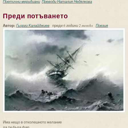
Поетични меридиани
Преводи Наталия Недялкова
Преди потъването
Автор:
Гьорги Калайджиев
преди
6 години 2 months
Поезия
Има нещо в отколешното желание
да ти бъда фар,