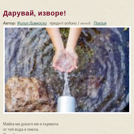
Дарувай, изворе!
Автор:
Филип Димкоски
преди
6 години 1 month
Поезия
Майка ми докато ме е кърмела
от теб вода е пиела.