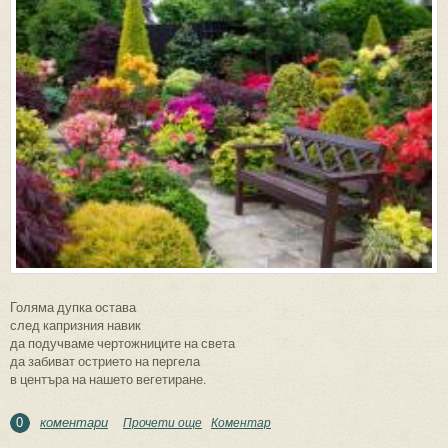
Голяма дупка остава
след капризния навик
да подучваме чертожниците на света
да забиват острието на пергела
в центъра на нашето вегетиране.
коментари
Прочети още
about Градина
Коментар
0