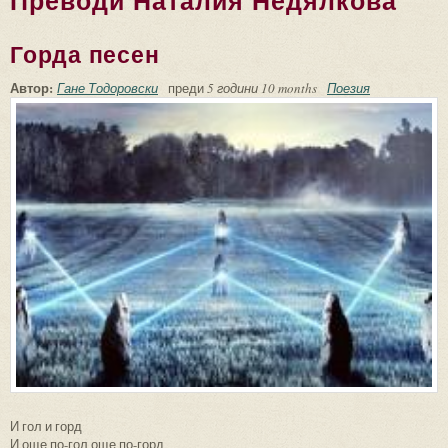
Преводи Наталия Недялкова
Горда песен
Автор:
Гане Тодоровски
преди
5 години 10 months
Поезия
И гол и горд
И още по-гол още по-горд