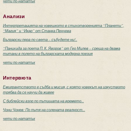
чети по-нататък
Анализи
Интерпретацията на човешкото в стихотворенията “Планети”,
“Магия” и “Икар” от Станка Пенчева
Български пера по света – събудете ни!..
“Панихида за поета П. К. Яворов” от Гео Милев – среща на двама
титани в полето на българската модерна поезия
чети по-нататък
Интервюта
Емигрантството е съдба и мисия, с която човекът на изкуството
трябва да се научи да живее
С библейски взор по пътищата на времето...
Чони Чонев: По пътя на солената реалност...
чети по-нататък