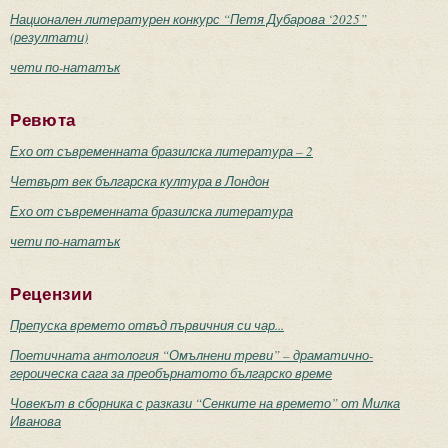
Национален литературен конкурс “Петя Дубарова ‘2025”
(резултати)
чети по-нататък
Ревюта
Ехо от съвременната бразилска литература – 2
Четвърт век българска култура в Лондон
Ехо от съвременната бразилска литература
чети по-нататък
Рецензии
Препуска времето отвъд първичния си чар...
Поетичната антология “Омълнени треви” – драматично-
героическа сага за преобърнатото българско време
Човекът в сборника с разкази “Сенките на времето” от Милка
Иванова