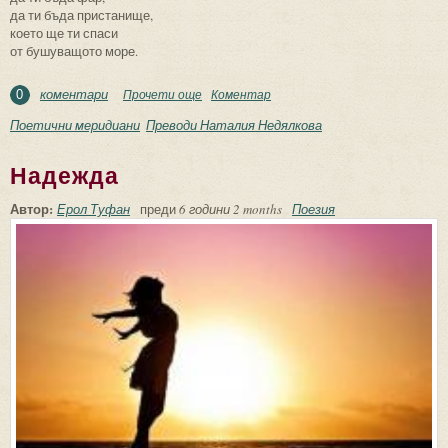
да ти бъда пристанище,
което ще ти спаси
от бушуващото море.
коментари
Прочети още
about Преди потъването
Коментар
0
Поетични меридиани
Преводи Наталия Недялкова
Надежда
Автор:
Ерол Туфан
преди
6 години 2 months
Поезия