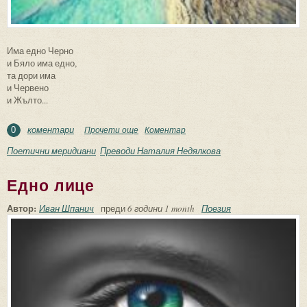
Има едно Черно
и Бяло има едно,
та дори има
и Червено
и Жълто...
коментари
Прочети още
about Несправедливите
Коментар
0
Поетични меридиани
Преводи Наталия Недялкова
Едно лице
Автор:
Иван Шпанич
преди
6 години 1 month
Поезия