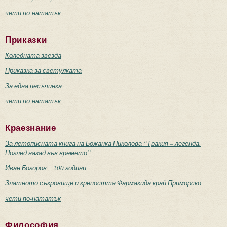
чети по-нататък
Приказки
Коледната звезда
Приказка за светулката
За една песъчинка
чети по-нататък
Краезнание
За летописната книга на Божанка Николова “Тракия – легенда.
Поглед назад във времето”
Иван Богоров – 200 години
Златното съкровище и крепостта Фармакида край Приморско
чети по-нататък
Философия