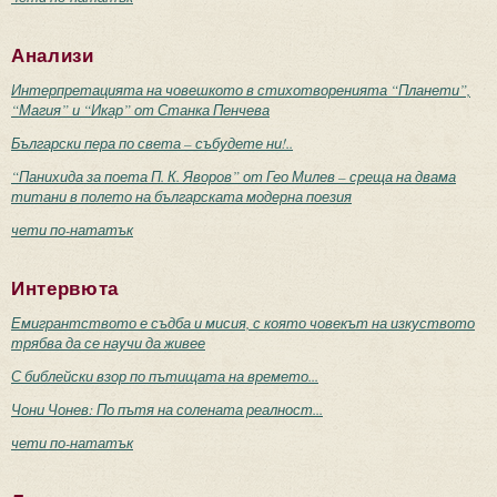
Анализи
Интерпретацията на човешкото в стихотворенията “Планети”,
“Магия” и “Икар” от Станка Пенчева
Български пера по света – събудете ни!..
“Панихида за поета П. К. Яворов” от Гео Милев – среща на двама
титани в полето на българската модерна поезия
чети по-нататък
Интервюта
Емигрантството е съдба и мисия, с която човекът на изкуството
трябва да се научи да живее
С библейски взор по пътищата на времето...
Чони Чонев: По пътя на солената реалност...
чети по-нататък