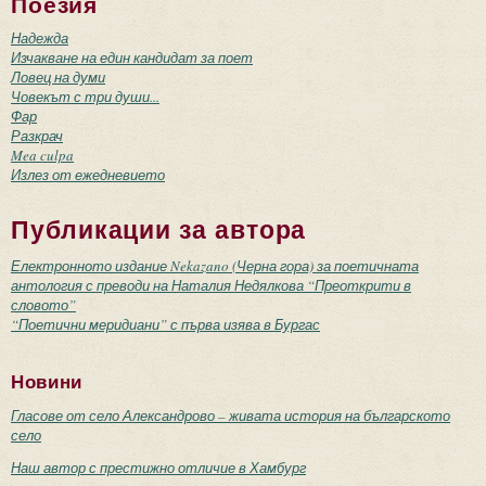
Поезия
Надежда
Изчакване на един кандидат за поет
Ловец на думи
Човекът с три души...
Фар
Разкрач
Mea culpa
Излез от ежедневието
Публикации за автора
Електронното издание Nekazano (Черна гора) за поетичната
антология с преводи на Наталия Недялкова “Преоткрити в
словото”
“Поетични меридиани” с първа изява в Бургас
Новини
Гласове от село Александрово – живата история на българското
село
Наш автор с престижно отличие в Хамбург