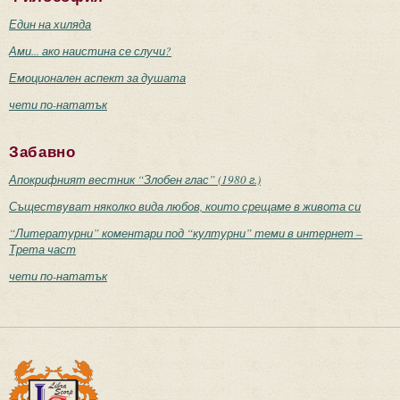
Един на хиляда
Ами... ако наистина се случи?
Емоционален аспект за душата
чети по-нататък
Забавно
Апокрифният вестник “Злобен глас” (1980 г.)
Съществуват няколко вида любов, които срещаме в живота си
“Литературни” коментари под “културни” теми в интернет –
Трета част
чети по-нататък