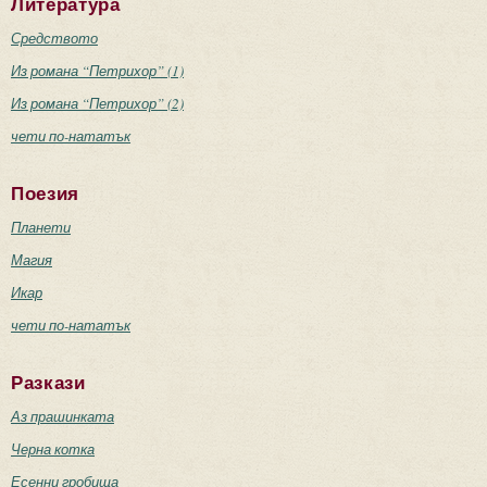
Литература
Средството
Из романа “Петрихор” (1)
Из романа “Петрихор” (2)
чети по-нататък
Поезия
Планети
Магия
Икар
чети по-нататък
Разкази
Аз прашинката
Черна котка
Есенни гробища