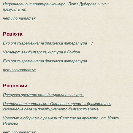
Национален литературен конкурс “Петя Дубарова ‘2025”
(резултати)
чети по-нататък
Ревюта
Ехо от съвременната бразилска литература – 2
Четвърт век българска култура в Лондон
Ехо от съвременната бразилска литература
чети по-нататък
Рецензии
Препуска времето отвъд първичния си чар...
Поетичната антология “Омълнени треви” – драматично-
героическа сага за преобърнатото българско време
Човекът в сборника с разкази “Сенките на времето” от Милка
Иванова
чети по-нататък