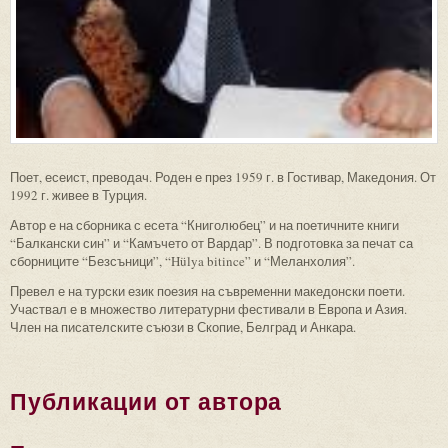
Поет, есеист, преводач. Роден е през 1959 г. в Гостивар, Македония. От
1992 г. живее в Турция.
Автор е на сборника с есета “Книголюбец” и на поетичните книги
“Балкански син” и “Камъчето от Вардар”. В подготовка за печат са
сборниците “Безсъници”, “Hülya bitince” и “Меланхолия”.
Превел е на турски език поезия на съвременни македонски поети.
Участвал е в множество литературни фестивали в Европа и Азия.
Член на писателските съюзи в Скопие, Белград и Анкара.
Публикации от автора