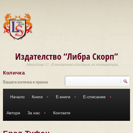
Премини към основното съдържание
Издателство “Либра Скорп”
Меридиан 27 - Електронно списание за литература
Количка
Търси
Форма за търсене
Вашата количка е празна
Начало
Книги
Е-книги
Е-списание
Автори
За нас
Контакти