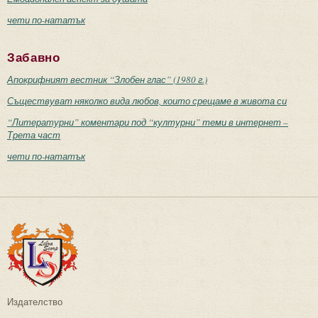
чети по-нататък
Забавно
Апокрифният вестник “Злобен глас” (1980 г.)
Съществуват няколко вида любов, които срещаме в живота си
“Литературни” коментари под “културни” теми в интернет –
Трета част
чети по-нататък
Издателство