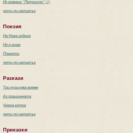
Из романа “Петрихор” (2)
чети по-нататък
Поезия
На Нова година
Не е юнак
Планети
чети по-нататък
Разкази
Три куршума време
Аз прашинката
Черна котка
чети по-нататък
Приказки