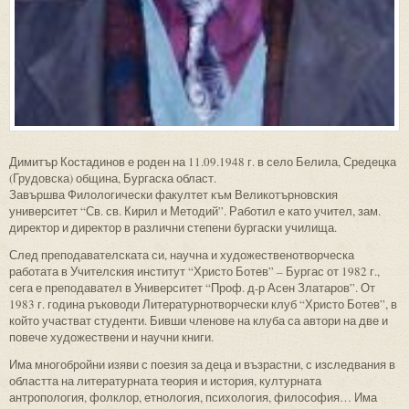
Димитър Костадинов е роден на 11.09.1948 г. в село Белила, Средецка
(Грудовска) община, Бургаска област.
Завършва Филологически факултет към Великотърновския
университет “Св. св. Кирил и Методий”. Работил е като учител, зам.
директор и директор в различни степени бургаски училища.
След преподавателската си, научна и художественотворческа
работата в Учителския институт “Христо Ботев” – Бургас от 1982 г.,
сега е преподавател в Университет “Проф. д-р Асен Златаров”. От
1983 г. година ръководи Литературнотворчески клуб “Христо Ботев”, в
който участват студенти. Бивши членове на клуба са автори на две и
повече художествени и научни книги.
Има многобройни изяви с поезия за деца и възрастни, с изследвания в
областта на литературната теория и история, културната
антропология, фолклор, етнология, психология, философия… Има