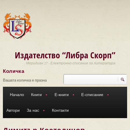
Премини към основното съдържание
Издателство “Либра Скорп”
Меридиан 27 - Електронно списание за литература
Количка
Търси
Форма за търсене
Вашата количка е празна
Начало
Книги
Е-книги
Е-списание
Автори
За нас
Контакти