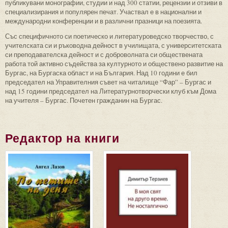
публикувани монографии, студии и над 300 статии, рецензии и отзиви в
специализирания и популярен печат. Участвал е в национални и
международни конференции и в различни празници на поезията.
Със специфичното си поетическо и литературоведско творчество, с
учителската си и ръководна дейност в училищата, с университетската
си преподавателска дейност и с доброволната си обществената
работа той активно съдейства за културното и обществено развитие на
Бургас, на Бургаска област и на България. Над 10 години е бил
председател на Управителния съвет на читалище “Фар” – Бургас и
над 15 години председател на Литературнотворчески клуб към Дома
на учителя – Бургас. Почетен гражданин на Бургас.
Редактор на книги