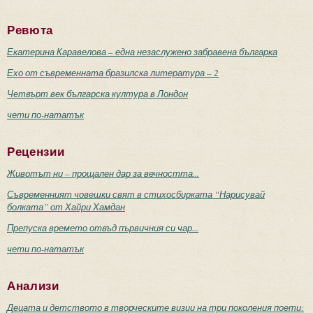
Ревюта
Екатерина Каравелова – една незаслужено забравена българка
Ехо от съвременната бразилска литература – 2
Четвърт век българска култура в Лондон
чети по-нататък
Рецензии
Животът ни – прощален дар за вечността...
Съвременният човешки свят в стихосбирката “Нарисувай
болката” от Хайри Хамдан
Препуска времето отвъд първичния си чар...
чети по-нататък
Анализи
Децата и детството в творческите визии на три поколения поети: