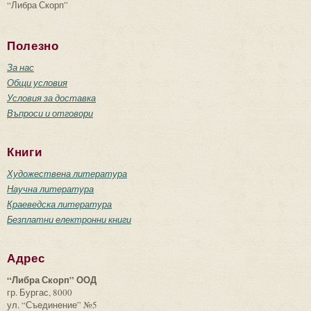
“Либра Скорп”
Полезно
За нас
Общи условия
Условия за доставка
Въпроси и отговори
Книги
Художествена литература
Научна литература
Краеведска литература
Безплатни електронни книги
Адрес
“Либра Скорп” ООД
гр. Бургас, 8000
ул. “Съединение” №5