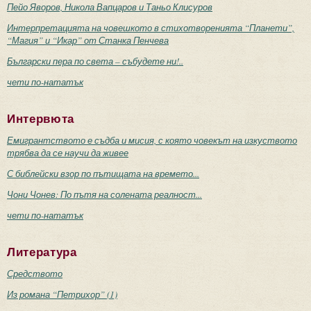
Пейо Яворов, Никола Вапцаров и Таньо Клисуров
Интерпретацията на човешкото в стихотворенията “Планети”,
“Магия” и “Икар” от Станка Пенчева
Български пера по света – събудете ни!..
чети по-нататък
Интервюта
Емигрантството е съдба и мисия, с която човекът на изкуството
трябва да се научи да живее
С библейски взор по пътищата на времето...
Чони Чонев: По пътя на солената реалност...
чети по-нататък
Литература
Средството
Из романа “Петрихор” (1)