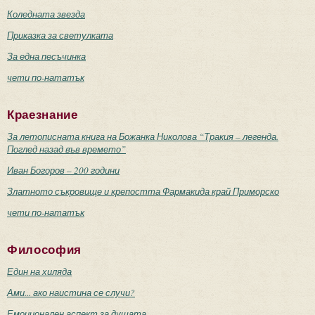
Коледната звезда
Приказка за светулката
За една песъчинка
чети по-нататък
Краезнание
За летописната книга на Божанка Николова “Тракия – легенда.
Поглед назад във времето”
Иван Богоров – 200 години
Златното съкровище и крепостта Фармакида край Приморско
чети по-нататък
Философия
Един на хиляда
Ами... ако наистина се случи?
Емоционален аспект за душата