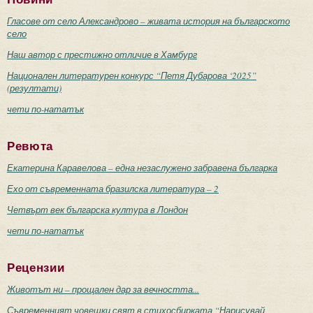
Гласове от село Александрово – живата история на българското
село
Наш автор с престижно отличие в Хамбург
Национален литературен конкурс “Петя Дубарова ‘2025”
(резултати)
чети по-нататък
Ревюта
Екатерина Каравелова – една незаслужено забравена българка
Ехо от съвременната бразилска литература – 2
Четвърт век българска култура в Лондон
чети по-нататък
Рецензии
Животът ни – прощален дар за вечността...
Съвременният човешки свят в стихосбирката “Нарисувай