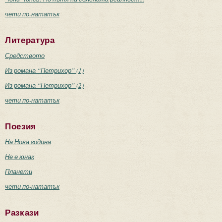
чети по-нататък
Литература
Средството
Из романа “Петрихор” (1)
Из романа “Петрихор” (2)
чети по-нататък
Поезия
На Нова година
Не е юнак
Планети
чети по-нататък
Разкази