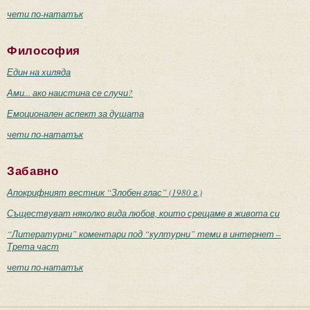
чети по-нататък
Философия
Един на хиляда
Ами... ако наистина се случи?
Емоционален аспект за душата
чети по-нататък
Забавно
Апокрифният вестник “Злобен глас” (1980 г.)
Съществуват няколко вида любов, които срещаме в живота си
“Литературни” коментари под “културни” теми в интернет –
Трета част
чети по-нататък