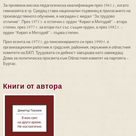
За проявена висока педагогическа квалификация през 1961 г., когато
гимназията в гр. Средец става национален първенец в прилагането на
производственото обучение, е награден с медал “За трудово
отличие”. През 1971 г. е отличен с орден “Кирил и Методий” – втора
степен, през 1977 г. за втори път със същия орден, а през 1982 г. –
орден “Кирил и Методий” – първа степен.
През есента на 1973 г. до пенсионирането си през 1990 г. е
организационен работник в градския, районния, окръжния и областния
комитети на БКП. Трудовата си дейност завършва като завеждащ
Дома за политическа просвета към Областния комитет на партията –
Бургас.
Книги от автора