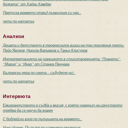
болката” от Хайри Хамдан
Препуска времето отвъд първичния си чар...
чети по-нататък
Анализи
Децата и детството в творческите визии на три поколения поети:
Пейо Яворов, Никола Вапцаров и Таньо Клисуров
Интерпретацията на човешкото в стихотворенията “Планети”,
“Магия” и “Икар” от Станка Пенчева
Български пера по света – събудете ни!..
чети по-нататък
Интервюта
Емигрантството е съдба и мисия, с която човекът на изкуството
трябва да се научи да живее
С библейски взор по пътищата на времето...
Чони Чонев: По пътя на солената реалност...