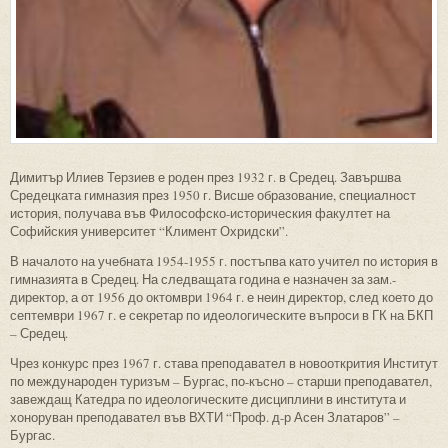
Димитър Илиев Терзиев е роден през 1932 г. в Средец. Завършва
Средецката гимназия през 1950 г. Висше образование, специалност
история, получава във Философско-историческия факултет на
Софийския университет “Климент Охридски”.
В началото на учебната 1954-1955 г. постъпва като учител по история в
гимназията в Средец. На следващата година е назначен за зам.-
директор, а от 1956 до октомври 1964 г. е неин директор, след което до
септември 1967 г. е секретар по идеологическите въпроси в ГК на БКП
– Средец.
Чрез конкурс през 1967 г. става преподавател в новооткрития Институт
по международен туризъм – Бургас, по-късно – старши преподавател,
завеждащ Катедра по идеологическите дисциплини в института и
хоноруван преподавател във ВХТИ “Проф. д-р Асен Златаров” –
Бургас.