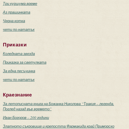
Три куршума време
Аз прашинката
Черна котка
чети по-нататък
Приказки
Коледната звезда
Приказка за светулката
За една песъчинка
чети по-нататък
Краезнание
За летописната книга на Божанка Николова “Тракия – легенда.
Поглед назад във времето”
Иван Богоров – 200 години
Златното съкровище и крепостта Фармакида край Приморско