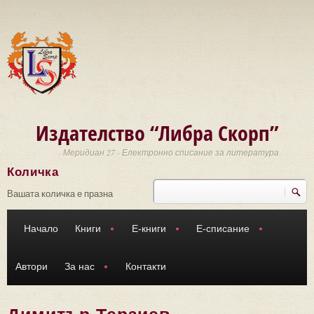
Премини към основното съдържание
Издателство “Либра Скорп”
Меридиан 27 - Електронно списание за литература
Количка
Търси
Форма за търсене
Вашата количка е празна
Начало
Книги
Е-книги
Е-списание
Автори
За нас
Контакти