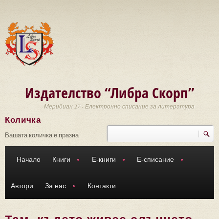
Премини към основното съдържание
Издателство “Либра Скорп”
Меридиан 27 - Електронно списание за литература
Количка
Търси
Форма за търсене
Вашата количка е празна
Начало
Книги
Е-книги
Е-списание
Автори
За нас
Контакти