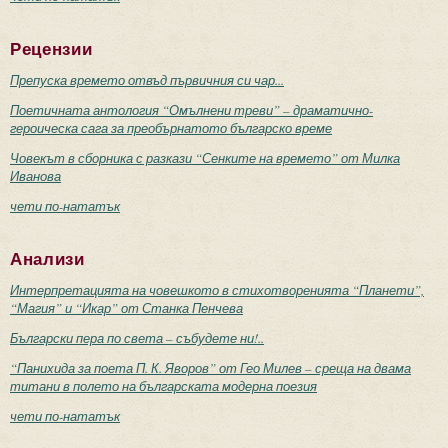
Рецензии
Препуска времето отвъд първичния си чар...
Поетичната антология “Омълнени треви” – драматично-
героическа сага за преобърнатото българско време
Човекът в сборника с разкази “Сенките на времето” от Милка
Иванова
чети по-нататък
Анализи
Интерпретацията на човешкото в стихотворенията “Планети”,
“Магия” и “Икар” от Станка Пенчева
Български пера по света – събудете ни!..
“Панихида за поета П. К. Яворов” от Гео Милев – среща на двама
титани в полето на българската модерна поезия
чети по-нататък