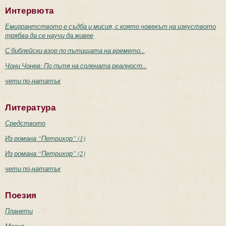
Интервюта
Емигрантството е съдба и мисия, с която човекът на изкуството
трябва да се научи да живее
С библейски взор по пътищата на времето...
Чони Чонев: По пътя на солената реалност...
чети по-нататък
Литература
Средството
Из романа “Петрихор” (1)
Из романа “Петрихор” (2)
чети по-нататък
Поезия
Планети
Магия