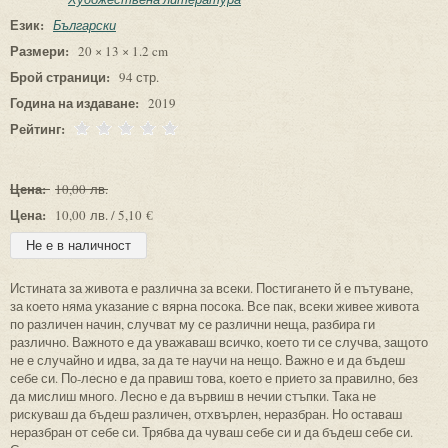
Език:
Български
Размери:
20 × 13 × 1.2 cm
Брой страници:
94 стр.
Година на издаване:
2019
Рейтинг:
Цена:
10,00 лв.
Цена:
10,00 лв. / 5,10 €
Истината за живота е различна за всеки. Постигането й е пътуване,
за което няма указание с вярна посока. Все пак, всеки живее живота
по различен начин, случват му се различни неща, разбира ги
различно. Важното е да уважаваш всичко, което ти се случва, защото
не е случайно и идва, за да те научи на нещо. Важно е и да бъдеш
себе си. По-лесно е да правиш това, което е прието за правилно, без
да мислиш много. Лесно е да вървиш в нечии стъпки. Така не
рискуваш да бъдеш различен, отхвърлен, неразбран. Но оставаш
неразбран от себе си. Трябва да чуваш себе си и да бъдеш себе си.