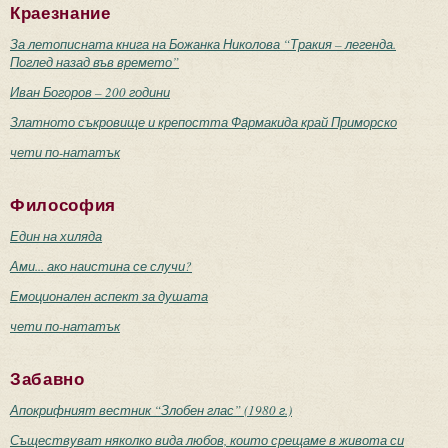
Краезнание
За летописната книга на Божанка Николова “Тракия – легенда.
Поглед назад във времето”
Иван Богоров – 200 години
Златното съкровище и крепостта Фармакида край Приморско
чети по-нататък
Философия
Един на хиляда
Ами... ако наистина се случи?
Емоционален аспект за душата
чети по-нататък
Забавно
Апокрифният вестник “Злобен глас” (1980 г.)
Съществуват няколко вида любов, които срещаме в живота си