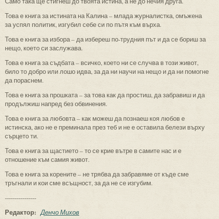
Само така ще стигнеш до твоята истина, а не до нечия друга.
Това е книга за истината на Калина – млада журналистка, омъжена
за успял политик, изгубил себе си по пътя към върха.
Това е книга за избора – да избереш по-трудния път и да се бориш за
нещо, което си заслужава.
Това е книга за съдбата – всичко, което ни се случва в този живот,
било то добро или лошо идва, за да ни научи на нещо и да ни помогне
да пораснем.
Това е книга за прошката – за това как да простиш, да забравиш и да
продължиш напред без обвинения.
Това е книга за любовта – как можеш да познаеш коя любов е
истинска, ако не е преминала през теб и не е оставила белези върху
сърцето ти.
Това е книга за щастието – то се крие вътре в самите нас и е
отношение към самия живот.
Това е книга за корените – не трябва да забравяме от къде сме
тръгнали и кои сме всъщност, за да не се изгубим.
----------------
Редактор:
Денчо Михов