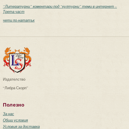
“Литературни” коментари под “културни” теми в интернет –
Трета част
чети по-нататък
Издателство
“Либра Скорп”
Полезно
За нас
Общи условия
Условия за доставка