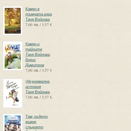
Камен в
тъмната гора
Таня Войнова
7,00 лв. / 3,57 €
Камен и
тайните
Таня Войнова
,
Борис
Димитров
7,00 лв. / 3,57 €
(Не)нормална
история
Таня Войнова
7,00 лв. / 3,57 €
Там, където
живее
слънцето