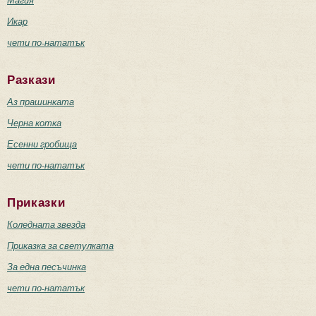
Икар
чети по-нататък
Разкази
Аз прашинката
Черна котка
Есенни гробища
чети по-нататък
Приказки
Коледната звезда
Приказка за светулката
За една песъчинка
чети по-нататък