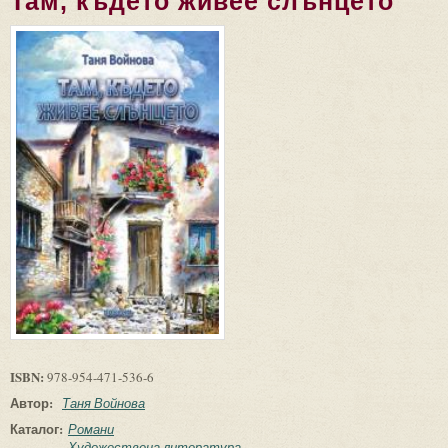
Там, където живее слънцето
ISBN:
978-954-471-536-6
Автор:
Таня Войнова
Каталог:
Романи
Художествена литература