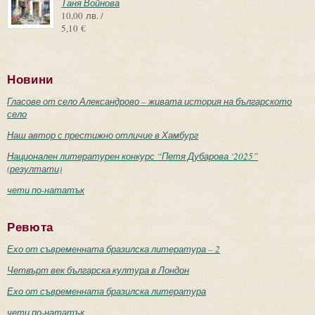
Таня Войнова
10,00 лв. /
5,10 €
Новини
Гласове от село Александрово – живата история на българското
село
Наш автор с престижно отличие в Хамбург
Национален литературен конкурс “Петя Дубарова ‘2025”
(резултати)
чети по-нататък
Ревюта
Ехо от съвременната бразилска литература – 2
Четвърт век българска култура в Лондон
Ехо от съвременната бразилска литература
чети по-нататък