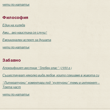
чети по-нататък
Философия
Един на хиляда
Ами... ако наистина се случи?
Емоционален аспект за душата
чети по-нататък
Забавно
Апокрифният вестник “Злобен глас” (1980 г.)
Съществуват няколко вида любов, които срещаме в живота си
“Литературни” коментари под “културни” теми в интернет –
Трета част
чети по-нататък