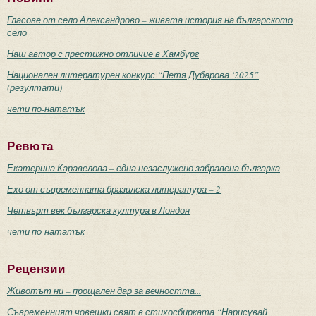
Гласове от село Александрово – живата история на българското
село
Наш автор с престижно отличие в Хамбург
Национален литературен конкурс “Петя Дубарова ‘2025”
(резултати)
чети по-нататък
Ревюта
Екатерина Каравелова – една незаслужено забравена българка
Ехо от съвременната бразилска литература – 2
Четвърт век българска култура в Лондон
чети по-нататък
Рецензии
Животът ни – прощален дар за вечността...
Съвременният човешки свят в стихосбирката “Нарисувай