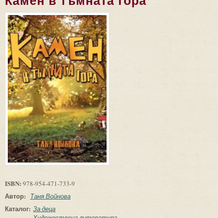
Камен в тъмната гора
ISBN:
978-954-471-733-9
Автор:
Таня Войнова
Каталог:
За деца
Художествена литература