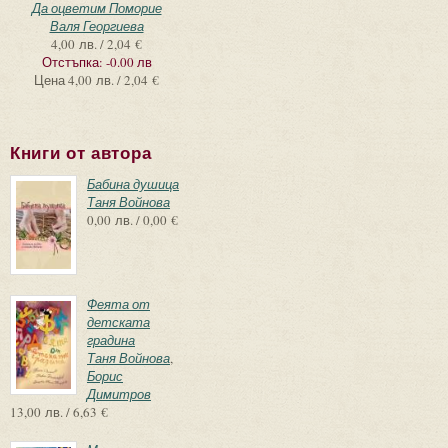
Да оцветим Поморие
Валя Георгиева
4,00 лв. / 2,04 €
Отстъпка:
-0.00 лв
Цена
4,00 лв. / 2,04 €
Книги от автора
Бабина душица
Таня Войнова
0,00 лв. / 0,00 €
Феята от
детската
градина
Таня Войнова
,
Борис
Димитров
13,00 лв. / 6,63 €