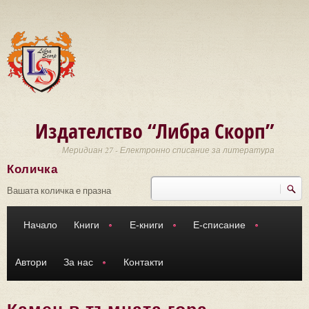
Премини към основното съдържание
Издателство “Либра Скорп”
Меридиан 27 - Електронно списание за литература
Количка
Търси
Форма за търсене
Вашата количка е празна
Начало
Книги
Е-книги
Е-списание
Автори
За нас
Контакти