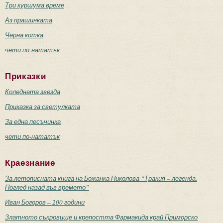
Три куршума време
Аз прашинката
Черна котка
чети по-нататък
Приказки
Коледната звезда
Приказка за светулката
За една песъчинка
чети по-нататък
Краезнание
За летописната книга на Божанка Николова “Тракия – легенда.
Поглед назад във времето”
Иван Богоров – 200 години
Златното съкровище и крепостта Фармакида край Приморско