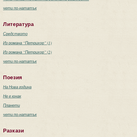
чети по-нататък
Литература
Средството
Из романа “Петрихор” (1)
Из романа “Петрихор” (2)
чети по-нататък
Поезия
На Нова година
Не е юнак
Планети
чети по-нататък
Разкази