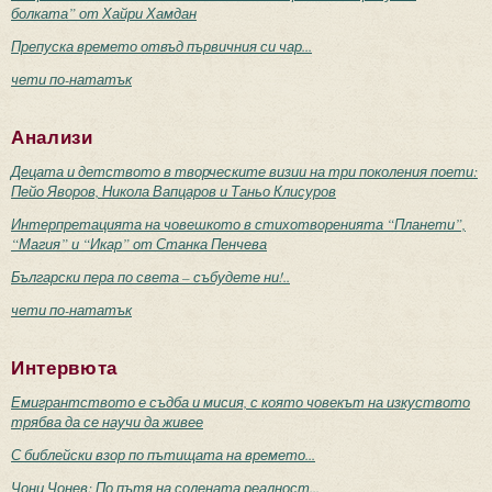
болката” от Хайри Хамдан
Препуска времето отвъд първичния си чар...
чети по-нататък
Анализи
Децата и детството в творческите визии на три поколения поети:
Пейо Яворов, Никола Вапцаров и Таньо Клисуров
Интерпретацията на човешкото в стихотворенията “Планети”,
“Магия” и “Икар” от Станка Пенчева
Български пера по света – събудете ни!..
чети по-нататък
Интервюта
Емигрантството е съдба и мисия, с която човекът на изкуството
трябва да се научи да живее
С библейски взор по пътищата на времето...
Чони Чонев: По пътя на солената реалност...