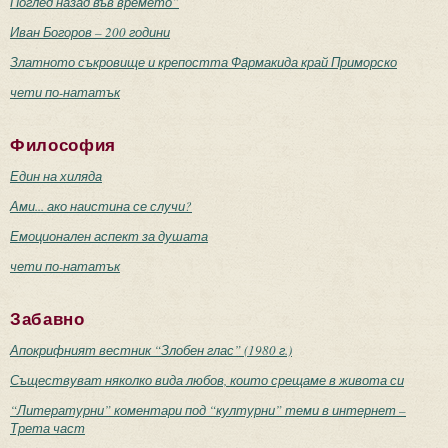
Поглед назад във времето”
Иван Богоров – 200 години
Златното съкровище и крепостта Фармакида край Приморско
чети по-нататък
Философия
Един на хиляда
Ами... ако наистина се случи?
Емоционален аспект за душата
чети по-нататък
Забавно
Апокрифният вестник “Злобен глас” (1980 г.)
Съществуват няколко вида любов, които срещаме в живота си
“Литературни” коментари под “културни” теми в интернет –
Трета част