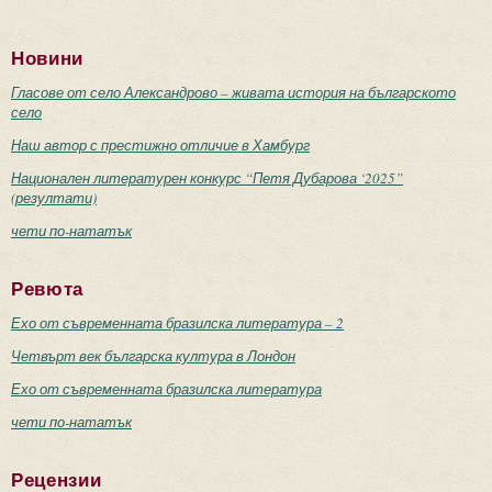
Новини
Гласове от село Александрово – живата история на българското
село
Наш автор с престижно отличие в Хамбург
Национален литературен конкурс “Петя Дубарова ‘2025”
(резултати)
чети по-нататък
Ревюта
Ехо от съвременната бразилска литература – 2
Четвърт век българска култура в Лондон
Ехо от съвременната бразилска литература
чети по-нататък
Рецензии