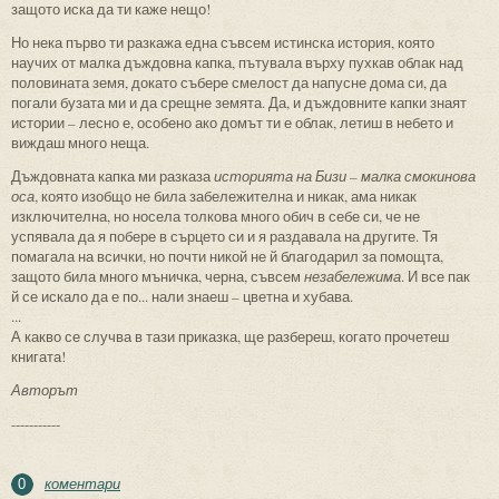
защото иска да ти каже нещо!
Но нека първо ти разкажа една съвсем истинска история, която
научих от малка дъждовна капка, пътувала върху пухкав облак над
половината земя, докато събере смелост да напусне дома си, да
погали бузата ми и да срещне земята. Да, и дъждовните капки знаят
истории – лесно е, особено ако домът ти е облак, летиш в небето и
виждаш много неща.
Дъждовната капка ми разказа
историята на Бизи – малка смокинова
оса
, която изобщо не била забележителна и никак, ама никак
изключителна, но носела толкова много обич в себе си, че не
успявала да я побере в сърцето си и я раздавала на другите. Тя
помагала на всички, но почти никой не й благодарил за помощта,
защото била много мъничка, черна, съвсем
незабележима
. И все пак
й се искало да е по... нали знаеш – цветна и хубава.
...
А какво се случва в тази приказка, ще разбереш, когато прочетеш
книгата!
Авторът
-----------
коментари
0