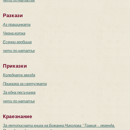
Разкази
Аз прашинката
Черна котка
Есенни гробища
чети по-нататък
Приказки
Коледната звезда
Приказка за светулката
За една песъчинка
чети по-нататък
Краезнание
За летописната книга на Божанка Николова “Тракия – легенда.