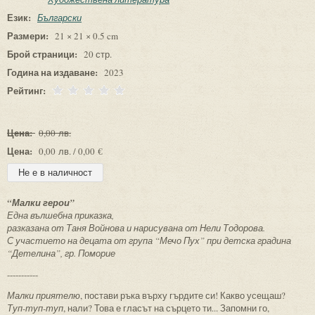
Език:
Български
Размери:
21 × 21 × 0.5 cm
Брой страници:
20 стр.
Година на издаване:
2023
Рейтинг:
Цена:
0,00 лв.
Цена:
0,00 лв. / 0,00 €
“Малки герои”
Една вълшебна приказка,
разказана от Таня Войнова и нарисувана от Нели Тодорова.
С участието на децата от група “Мечо Пух” при детска градина
“Детелина”, гр. Поморие
-----------
Малки приятелю
, постави ръка върху гърдите си! Какво усещаш?
Туп-туп-туп
, нали? Това е гласът на сърцето ти... Запомни го,