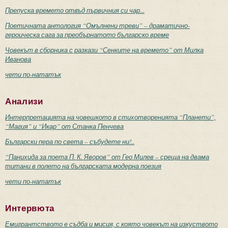
Препуска времето отвъд първичния си чар...
Поетичната антология “Омълнени треви” – драматично-
героическа сага за преобърнатото българско време
Човекът в сборника с разкази “Сенките на времето” от Милка
Иванова
чети по-нататък
Анализи
Интерпретацията на човешкото в стихотворенията “Планети”,
“Магия” и “Икар” от Станка Пенчева
Български пера по света – събудете ни!..
“Панихида за поета П. К. Яворов” от Гео Милев – среща на двама
титани в полето на българската модерна поезия
чети по-нататък
Интервюта
Емигрантството е съдба и мисия, с която човекът на изкуството