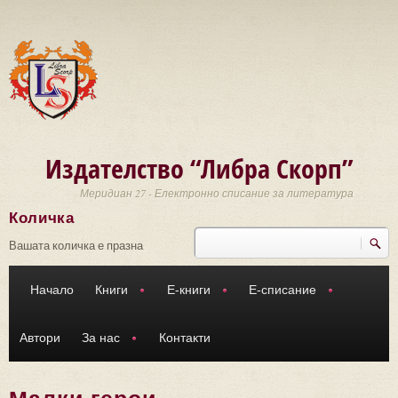
Премини към основното съдържание
Издателство “Либра Скорп”
Меридиан 27 - Електронно списание за литература
Количка
Търси
Форма за търсене
Вашата количка е празна
Начало
Книги
Е-книги
Е-списание
Автори
За нас
Контакти