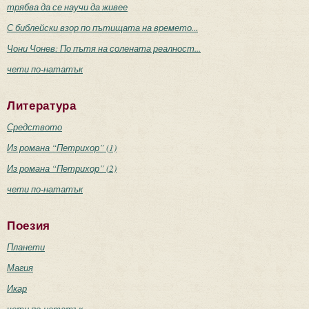
трябва да се научи да живее
С библейски взор по пътищата на времето...
Чони Чонев: По пътя на солената реалност...
чети по-нататък
Литература
Средството
Из романа “Петрихор” (1)
Из романа “Петрихор” (2)
чети по-нататък
Поезия
Планети
Магия
Икар
чети по-нататък