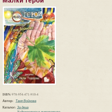
Малки герои
ISBN:
978-954-471-910-4
Автор:
Таня Войнова
Каталог:
За деца
Художествена литература