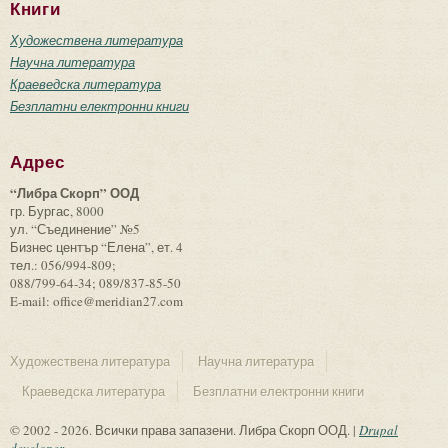
Книги
Художествена литература
Научна литература
Краеведска литература
Безплатни електронни книги
Адрес
“Либра Скорп” ООД
гр. Бургас, 8000
ул. “Съединение” №5
Бизнес център “Елена”, ет. 4
тел.: 056/994-809;
088/799-64-34; 089/837-85-50
E-mail: office@meridian27.com
Художествена литература
Научна литература
Краеведска литература
Безплатни електронни книги
© 2002 - 2026. Всички права запазени. Либра Скорп ООД. |
Drupal
developer