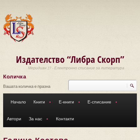
Премини към основното съдържание
Издателство “Либра Скорп”
Меридиан 27 - Електронно списание за литература
Количка
Търси
Форма за търсене
Вашата количка е празна
Начало
Книги
Е-книги
Е-списание
Автори
За нас
Контакти