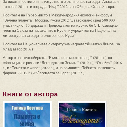
За високи постижения в изкуството е отличена с награда “Анастасия
Тошева” 2011 г. и награда “Икар” 2012 г. на Община Стара Загора.
Носител е на Първо място в Международния екологичен форум
“Зелена планета”, Москва, Русия 2012 г., завоювано сред 500 000
участници от 15 държави. Председател на журито бе С. В. Савицкая –
член на Съюза на писателите в Русия и учредител на Национална
литературна награда “Золотое перо Руси”.
Носител на Националната литературна награда “Димитър Димов” за
млад автор 2016 г.
Автор е на стихосбирката “България в моето сърце” (2011 г.), на
сборниците с разкази “Легендата за Земята” (2012 г.), “От обич” (2016
г.) и “Паметта е жива” (2022 г.), и на романите “Тайната на жената-
фараон” (2012 г.) и “Легендата за царя” (2017 г.).
Книги от автора