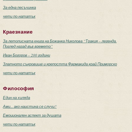
За една песъчинка
чети по-нататък
Краезнание
За летописната книга на Божанка Николова “Тракия – легенда.
Поглед назад във времето”
Иван Богоров – 200 години
Златното съкровище и крепостта Фармакида край Приморско
чети по-нататък
Философия
Един на хиляда
Ами... ако наистина се случи?
Емоционален аспект за душата
чети по-нататък