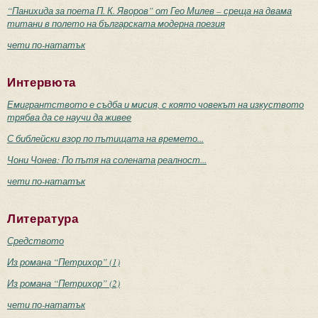
“Панихида за поета П. К. Яворов” от Гео Милев – среща на двама
титани в полето на българската модерна поезия
чети по-нататък
Интервюта
Емигрантството е съдба и мисия, с която човекът на изкуството
трябва да се научи да живее
С библейски взор по пътищата на времето...
Чони Чонев: По пътя на солената реалност...
чети по-нататък
Литература
Средството
Из романа “Петрихор” (1)
Из романа “Петрихор” (2)
чети по-нататък