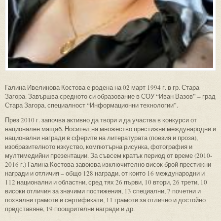
Галина Ивелинова Костова е родена на 02 март 1994 г. в гр. Стара
Загора. Завършва средното си образование в СОУ “Иван Вазов” – град
Стара Загора, специалност “Информационни технологии”.
През 2010 г. започва активно да твори и да участва в конкурси от
национален мащаб. Носител на множество престижни международни и
национални награди в сферите на литературата (поезия и проза),
изобразителното изкуство, компютърна рисунка, фотография и
мултимедийни презентации. За съвсем кратък период от време (2010-
2016 г.) Галина Костова завоюва изключително висок брой престижни
награди и отличия – общо 128 награди, от които 16 международни и
112 национални и областни, сред тях 26 първи, 10 втори, 26 трети, 10
високи отличия за значими постижения, 13 специални, 7 почетни и
похвални грамоти и сертификати, 11 грамоти за отлично и достойно
представяне, 19 поощрителни награди и др.