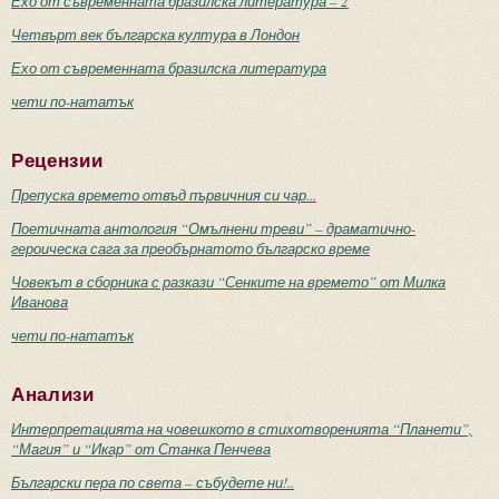
Ехо от съвременната бразилска литература – 2
Четвърт век българска култура в Лондон
Ехо от съвременната бразилска литература
чети по-нататък
Рецензии
Препуска времето отвъд първичния си чар...
Поетичната антология “Омълнени треви” – драматично-
героическа сага за преобърнатото българско време
Човекът в сборника с разкази “Сенките на времето” от Милка
Иванова
чети по-нататък
Анализи
Интерпретацията на човешкото в стихотворенията “Планети”,
“Магия” и “Икар” от Станка Пенчева
Български пера по света – събудете ни!..