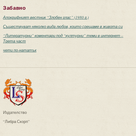
Забавно
Апокрифният вестник “Злобен глас” (1980 г.)
Съществуват няколко вида любов, които срещаме в живота си
“Литературни” коментари под “културни” теми в интернет –
Трета част
чети по-нататък
Издателство
“Либра Скорп”