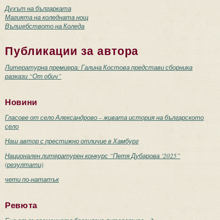
Духът на българката
Магията на коледната нощ
Вълшебството на Коледа
Публикации за автора
Литературна премиера: Галина Костова представи сборника
разкази “От обич”
Новини
Гласове от село Александрово – живата история на българското
село
Наш автор с престижно отличие в Хамбург
Национален литературен конкурс “Петя Дубарова ‘2025”
(резултати)
чети по-нататък
Ревюта