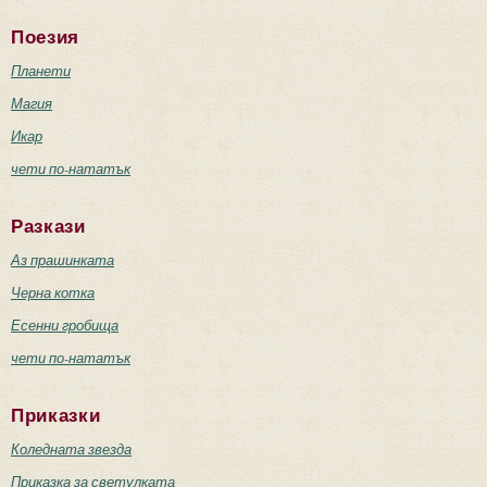
Поезия
Планети
Магия
Икар
чети по-нататък
Разкази
Аз прашинката
Черна котка
Есенни гробища
чети по-нататък
Приказки
Коледната звезда
Приказка за светулката