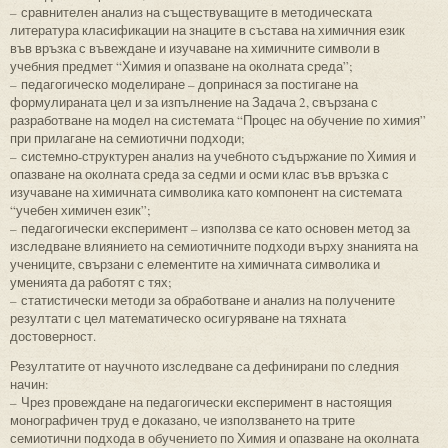
–
сравнителен анализ на съществуващите в методическата
литература класификации на знаците в състава на химичния език
във връзка с въвеждане и изучаване на химичните символи в
учебния предмет “Химия и опазване на околната среда”;
– педагогическо моделиране – допринася за постигане на
формулираната цел и за изпълнение на Задача 2, свързана с
разработване на модел на системата “Процес на обучение по химия”
при прилагане на семиотични подходи;
– системно-структурен анализ на учебното съдържание по Химия и
опазване на околната среда за седми и осми клас във връзка с
изучаване на химичната символика като компонент на системата
“учебен химичен език”;
– педагогически експеримент – използва се като основен метод за
изследване влиянието на семиотичните подходи върху знанията на
учениците, свързани с елементите на химичната символика и
уменията да работят с тях;
– статистически методи за обработване и анализ на получените
резултати с цел математическо осигуряване на тяхната
достоверност.
Резултатите от научното изследване са дефинирани по следния
начин:
– Чрез провеждане на педагогически експеримент в настоящия
монографичен труд е доказано, че използването на трите
семиотични подхода в обучението по Химия и опазване на околната