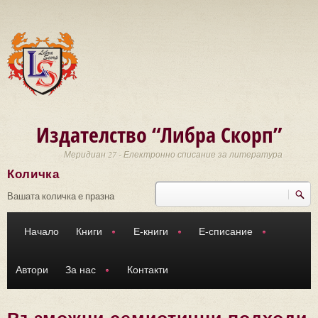
Премини към основното съдържание
Издателство “Либра Скорп”
Меридиан 27 - Електронно списание за литература
Количка
Търси
Форма за търсене
Вашата количка е празна
Начало
Книги
Е-книги
Е-списание
Автори
За нас
Контакти