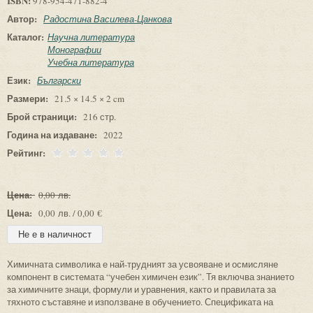
ISBN:
978-954-471-882-4
Автор:
Радостина Василева-Цанкова
Каталог:
Научна литература
Монографии
Учебна литература
Език:
Български
Размери:
21.5 × 14.5 × 2 cm
Брой страници:
216 стр.
Година на издаване:
2022
Рейтинг:
Цена:
0,00 лв.
Цена:
0,00 лв. / 0,00 €
Химичната символика е най-трудният за усвояване и осмисляне
компонент в системата “учебен химичен език”. Тя включва знанието
за химичните знаци, формули и уравнения, както и правилата за
тяхното съставяне и използване в обучението. Спецификата на