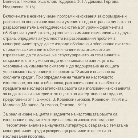
Боянова, Николов, Ушагелов, Тодорова, 2017; Димова, Гергова,
Недялкова, 2018).
Включените в новите учебни програми изисквания за формиране и
развитие на оперативни знания и умения от една страна и липсата на
разработена пълна методическа система от урочни фрагменти и
обобщения в учебното съдържание за химична символика – от друга
страна, определят актуалността на разрешавания проблем в
монографичния труд: да се изгради обобщена и обоснована система
от знания за химичните обекти и начините за знаковото им
изразяване; да се докаже, че структурирането на тези знания и
свързаните с тях умения води до повишаване равнището на
усвояване на химичните символи и до подобряване на общата
успеваемост на учениците в предмета “Химия и опазване на
околната среда”. При определяне на темата на настоящото
изследване, неговата обосновка, разграничаването на обекта и
предмета на изследователската работа са използвани изискванията
за подготовка и критериите за оценка на дисертационни трудове,
представени от Г. Бижков, В. Краевски (Бижков, Краевски, 1999) и З.
Малчева (Малчева, Ангелова, Генкова, 1999).
За реализиране на целта и задачите на настоящата работа са
използвани следните методи на педагогическо изследване:
–
теоретичен анализ на научната литература, свързана с темата на
монографичния труд и разкриваща различните аспекти на
изследвания проблем;