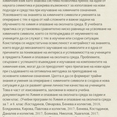
химичния език като знакова система позволява пренос на идеи от
науката семиотика и разкрива възможност за използване на нови
подходи и средства при изучаване на химичните означения.
Усвояването на знанията за химичните символи и уменията за
опериране с тях е една от най-сложните и важни задачи на
обучението по химия и опазване на околната среда. В учебната
практика се установява сравнително ниско равнище на усвояване на
химичните символи, което се потвърждава от неумението на
учениците да си служат с тях в изучени или сходни ситуации.
Констатира се недостатъчна осмисленост и нетрайност на знанията,
което води до механичното заучаване на символите и е една от
причините за понижаване на интереса и успеваемостта на учениците
в предмета Химия и опазване на околната среда. Проблемите,
свързани с успешното въвеждане и изучаване на компонентите на
химичния език, могат да се преодолеят чрез прилагане на нови идеи
при създаването на оптимална методика за преподаване на
основните химични означения. Целта е да се формират трайни
знания и умения за опериране с химичните символи в сходна и нова
ситуация и да се развият ценни личностни качества на учениците.
Това е част от изискванията, заложени в новата учебна
документация по Химия и опазване на околната среда за седми и
осми клас. (Учебни програми по Химия и опазване на околната среда
за 7. и 8. клас (Костадинов, Овчарова, Бенева и колектив, 2018;
Бояджиева, Кирова, Павлова и колектив, 2017; Бенева, Костадинов,
Даналев и колектив, 2017; Боянова, Николов, Ушагелов, 2017;