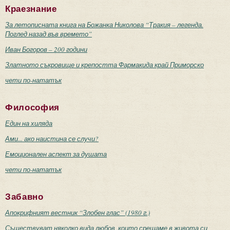
Краезнание
За летописната книга на Божанка Николова “Тракия – легенда.
Поглед назад във времето”
Иван Богоров – 200 години
Златното съкровище и крепостта Фармакида край Приморско
чети по-нататък
Философия
Един на хиляда
Ами... ако наистина се случи?
Емоционален аспект за душата
чети по-нататък
Забавно
Апокрифният вестник “Злобен глас” (1980 г.)
Съществуват няколко вида любов, които срещаме в живота си