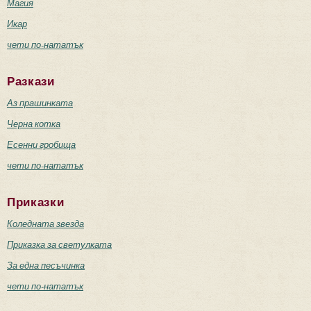
Магия
Икар
чети по-нататък
Разкази
Аз прашинката
Черна котка
Есенни гробища
чети по-нататък
Приказки
Коледната звезда
Приказка за светулката
За една песъчинка
чети по-нататък