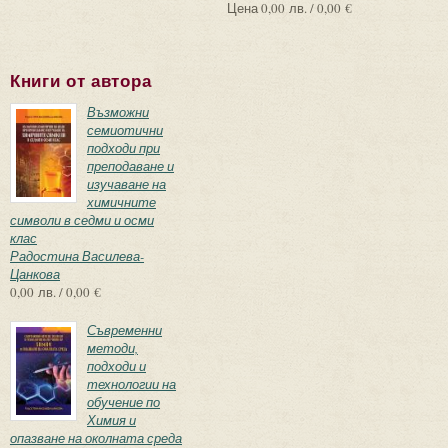
Цена
0,00 лв. / 0,00 €
Книги от автора
Възможни
семиотични
подходи при
преподаване и
изучаване на
химичните
символи в седми и осми
клас
Радостина Василева-
Цанкова
0,00 лв. / 0,00 €
Съвременни
методи,
подходи и
технологии на
обучение по
Химия и
опазване на околната среда