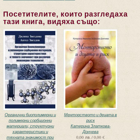
Посетителите, които разгледаха
тази книга, видяха също:
Органични биополимерни и
Менторството и децата в
полимерни сорбционни
риск
материали, структурни
Катерина Златкова-
характеристики и
Дончева
тяхната значимост при
0,00 лв. / 0,00 €