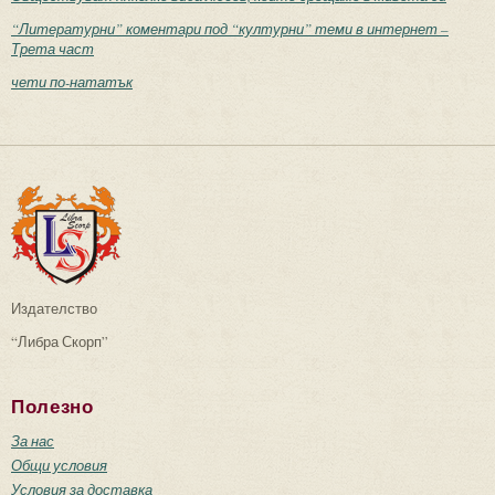
“Литературни” коментари под “културни” теми в интернет –
Трета част
чети по-нататък
Издателство
“Либра Скорп”
Полезно
За нас
Общи условия
Условия за доставка