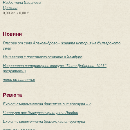
Радостина Василева-
Цанкова
0,00 лв. / 0,00 €
Новини
Гласове от село Александрово – живата история на българското
село
Наш автор с престижно отличие в Хамбург
Национален литературен конкурс “Петя Дубарова ‘2025”
(резултати)
чети по-нататък
Ревюта
Ехо от съвременната бразилска литература – 2
Четвърт век българска култура в Лондон
Ехо от съвременната бразилска литература
чети по-нататък