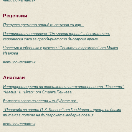
Рецензии
Препуска времето отвъд първичния си чар...
Поетичната антология “Омълнени треви” – драматично-
героическа сага за преобърнатото българско време
Човекът в сборника с разкази “Сенките на времето” от Милка
Иванова
чети по-нататък
Анализи
Интерпретацията на човешкото в стихотворенията “Планети”,
“Магия” и “Икар” от Станка Пенчева
Български пера по света – събудете ни!..
“Панихида за поета П. К. Яворов” от Гео Милев – среща на двама
титани в полето на българската модерна поезия
чети по-нататък