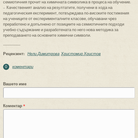
семиотичния прочит на химичната символика в процеса на обучение.
– Качественият анализ на резултатите, получени в хода на
педагогическия експеримент, потвърждава по-високите постижения
на учениците от експерименталните класове, обучавани чрез
преработено и допълнено от позициите на семиотичните подходи
учебно съдържание и разработената по него нова методика за
преподаването на основните химични символи.
--------------
Рецензент:
Нели Димитрова
Христомир Христов
коментари
0
Вашето име
Коментар
*