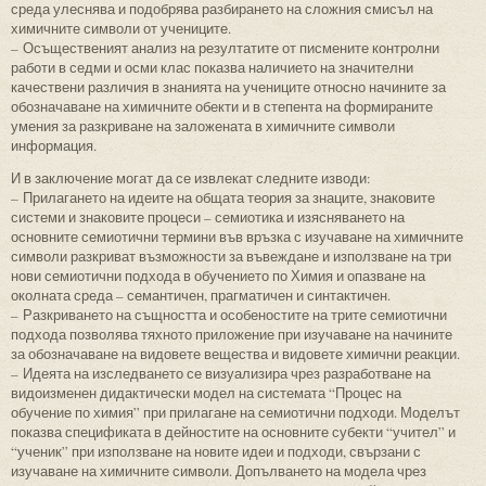
среда улеснява и подобрява разбирането на сложния смисъл на
химичните символи от учениците.
– Осъщественият анализ на резултатите от писмените контролни
работи в седми и осми клас показва наличието на значителни
качествени различия в знанията на учениците относно начините за
обозначаване на химичните обекти и в степента на формираните
умения за разкриване на заложената в химичните символи
информация.
И в заключение могат да се извлекат следните изводи:
– Прилагането на идеите на общата теория за знаците, знаковите
системи и знаковите процеси – семиотика и изясняването на
основните семиотични термини във връзка с изучаване на химичните
символи разкриват възможности за въвеждане и използване на три
нови семиотични подхода в обучението по Химия и опазване на
околната среда – семантичен, прагматичен и синтактичен.
– Разкриването на същността и особеностите на трите семиотични
подхода позволява тяхното приложение при изучаване на начините
за обозначаване на видовете вещества и видовете химични реакции.
– Идеята на изследването се визуализира чрез разработване на
видоизменен дидактически модел на системата “Процес на
обучение по химия” при прилагане на семиотични подходи. Моделът
показва спецификата в дейностите на основните субекти “учител” и
“ученик” при използване на новите идеи и подходи, свързани с
изучаване на химичните символи. Допълването на модела чрез