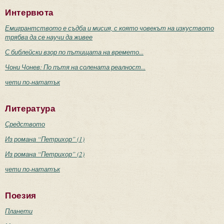
Интервюта
Емигрантството е съдба и мисия, с която човекът на изкуството
трябва да се научи да живее
С библейски взор по пътищата на времето...
Чони Чонев: По пътя на солената реалност...
чети по-нататък
Литература
Средството
Из романа “Петрихор” (1)
Из романа “Петрихор” (2)
чети по-нататък
Поезия
Планети