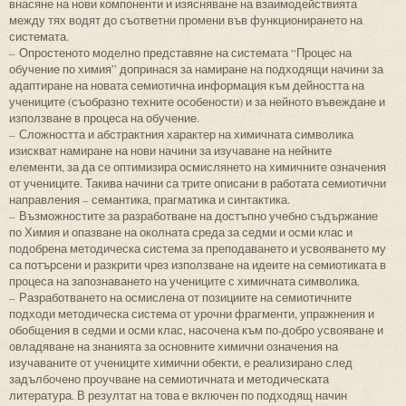
внасяне на нови компоненти и изясняване на взаимодействията
между тях водят до съответни промени във функционирането на
системата.
– Опростеното моделно представяне на системата “Процес на
обучение по химия” допринася за намиране на подходящи начини за
адаптиране на новата семиотична информация към дейността на
учениците (съобразно техните особености) и за нейното въвеждане и
използване в процеса на обучение.
– Сложността и абстрактния характер на химичната символика
изискват намиране на нови начини за изучаване на нейните
елементи, за да се оптимизира осмислянето на химичните означения
от учениците. Такива начини са трите описани в работата семиотични
направления – семантика, прагматика и синтактика.
– Възможностите за разработване на достъпно учебно съдържание
по Химия и опазване на околната среда за седми и осми клас и
подобрена методическа система за преподаването и усвояването му
са потърсени и разкрити чрез използване на идеите на семиотиката в
процеса на запознаването на учениците с химичната символика.
– Разработването на осмислена от позициите на семиотичните
подходи методическа система от урочни фрагменти, упражнения и
обобщения в седми и осми клас, насочена към по-добро усвояване и
овладяване на знанията за основните химични означения на
изучаваните от учениците химични обекти, е реализирано след
задълбочено проучване на семиотичната и методическата
литература. В резултат на това е включен по подходящ начин