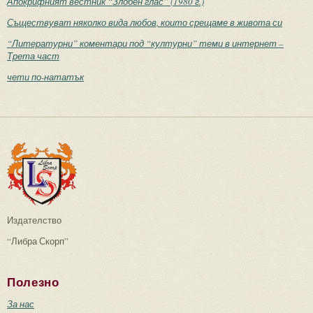
Апокрифният вестник “Злобен глас” (1980 г.)
Съществуват няколко вида любов, които срещаме в живота си
“Литературни” коментари под “културни” теми в интернет –
Трета част
чети по-нататък
Издателство
“Либра Скорп”
Полезно
За нас