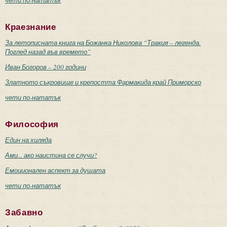
Краезнание
За летописната книга на Божанка Николова “Тракия – легенда.
Поглед назад във времето”
Иван Богоров – 200 години
Златното съкровище и крепостта Фармакида край Приморско
чети по-нататък
Философия
Един на хиляда
Ами... ако наистина се случи?
Емоционален аспект за душата
чети по-нататък
Забавно