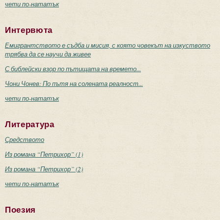
чети по-нататък
Интервюта
Емигрантството е съдба и мисия, с която човекът на изкуството
трябва да се научи да живее
С библейски взор по пътищата на времето...
Чони Чонев: По пътя на солената реалност...
чети по-нататък
Литература
Средството
Из романа “Петрихор” (1)
Из романа “Петрихор” (2)
чети по-нататък
Поезия