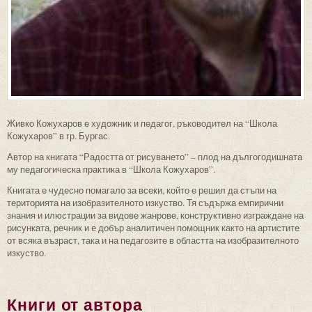
Живко Кожухаров е художник и педагог, ръководител на “Школа
Кожухаров” в гр. Бургас.
Автор на книгата “Радостта от рисуването” – плод на дългогодишната
му педагогическа практика в “Школа Кожухаров”.
Книгата е чудесно помагало за всеки, който е решил да стъпи на
територията на изобразителното изкуство. Тя съдържа емпирични
знания и илюстрации за видове жанрове, конструктивно изграждане на
рисунката, речник и е добър аналитичен помощник както на артистите
от всяка възраст, така и на педагозите в областта на изобразителното
изкуство.
Книги от автора