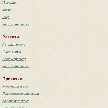
Планети
Магия
Икар
чети по-нататък
Разкази
Аз прашинката
Черна котка
Есенни гробища
чети по-нататък
Приказки
Коледната звезда
Приказка за светулката
За една песъчинка
чети по-нататък