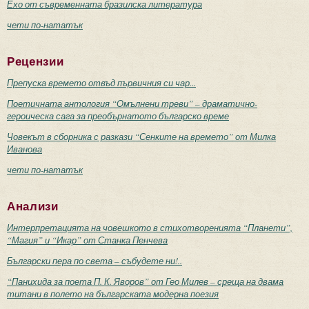
Ехо от съвременната бразилска литература
чети по-нататък
Рецензии
Препуска времето отвъд първичния си чар...
Поетичната антология “Омълнени треви” – драматично-
героическа сага за преобърнатото българско време
Човекът в сборника с разкази “Сенките на времето” от Милка
Иванова
чети по-нататък
Анализи
Интерпретацията на човешкото в стихотворенията “Планети”,
“Магия” и “Икар” от Станка Пенчева
Български пера по света – събудете ни!..
“Панихида за поета П. К. Яворов” от Гео Милев – среща на двама
титани в полето на българската модерна поезия