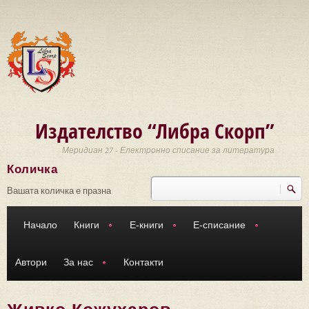
Премини към основното съдържание
Издателство “Либра Скорп”
Меридиан 27 - Електронно списание за литература
Количка
Търси
Форма за търсене
Вашата количка е празна
Начало
Книги
Е-книги
Е-списание
Автори
За нас
Контакти