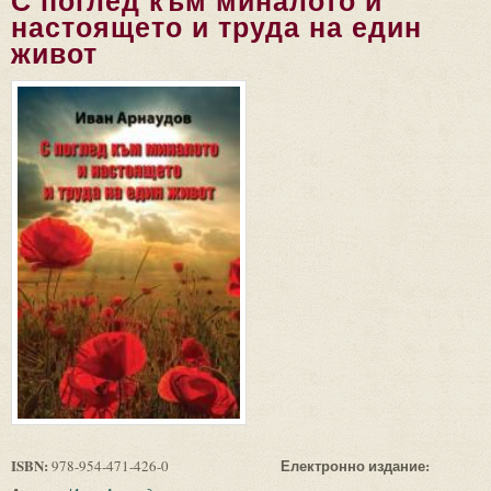
С поглед към миналото и
настоящето и труда на един
живот
ISBN:
Електронно издание:
978-954-471-426-0