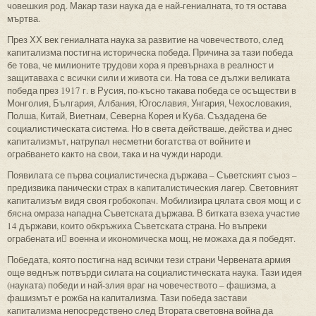
човешкия род. Макар тази наука да е най-гениалната, то тя остава
мъртва.
През ХХ век гениалната наука за развитие на човечеството, след
капитализма постигна историческа победа. Причина за тази победа
бе това, че милионите трудови хора я превърнаха в реалност и
защитаваха с всички сили и живота си. На това се дължи великата
победа през 1917 г. в Русия, по-късно такава победа се осъществи в
Монголия, България, Албания, Югославия, Унгария, Чехословакия,
Полша, Китай, Виетнам, Северна Корея и Куба. Създадена бе
социалистическата система. Но в света действаше, действа и днес
капитализмът, натрупал несметни богатства от войните и
ограбването както на свои, така и на чужди народи.
Появилата се първа социалистическа държава – Съветският съюз –
предизвика панически страх в капиталистическия лагер. Световният
капитализъм видя своя гробокопач. Мобилизира цялата своя мощ и с
бясна омраза нападна Съветската държава. В битката взеха участие
14 държави, които обкръжиха Съветската страна. Но въпреки
ограбената и военна и икономическа мощ, не можаха да я победят.
Победата, която постигна над всички тези страни Червената армия
още веднъж потвърди силата на социалистическата наука. Тази идея
(науката) победи и най-злия враг на човечеството – фашизма, а
фашизмът е рожба на капитализма. Тази победа застави
капитализма непосредствено след Втората световна война да