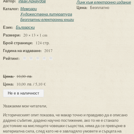
Автор:
Иван Арнаудов
Линк към електронно издание
Цена:
Безплатно
Каталог:
Мемоари
Художествена литература
Безплатни електронни книги
Език:
Български
Размери:
20 × 13 × 1 cm
Брой страници:
124 стр.
Година на издаване:
2017
Рейтинг:
Цена:
10,00 лв.
Цена:
10,00 лв. / 5,10 €
Уважаеми мои читатели,
Историческият опит показва, че макар точно и правдиво да е описано
дадено събитие, дадено научно постижение, ако то не е станало
достояние на мислещите човешки същества, няма да се превърне в
материална сила, след като не е завладяло умовете и сърцата на