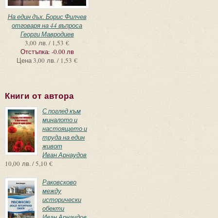
На един дъх. Борис Филчев
отговаря на 44 въпроса
Георги Мавродиев
3,00 лв. / 1,53 €
Отстъпка:
-0.00 лв
Цена
3,00 лв. / 1,53 €
Книги от автора
С поглед към
миналото и
настоящето и
труда на един
живот
Иван Арнаудов
10,00 лв. / 5,10 €
Раковсково
между
исторически
обекти
Иван Арнаудов