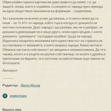
Обрисувайки горната картина ми дава правото да заявя, т.е. да
защитя, онова, което е ограбено, сътворено от народа през периода
на една обществено икономическа формация – социализма.
За съжаление не всичко успях да напиша, а то много може да се
пише – за 70-80% от народа, който търси изхода от днешното ни
жестоко положение. Днес народът ще разбере, ако не е разбрал, че
днешната демокрация не е нищо друго, освен едно оръдие, с което
днешните “демократи” господари ограбват труда на народа.
Издигнаха пазарната икономика като единствен път на страната ни
за спасяване от мизерията, в която вкараха народа. Каква нагласа!
Обявиха частната собственост за свещена и неприкосновена. Да тя е
такава, когато е в ръцете на крупни собственици, но когато е дребна и
препитание на бедните, тя е източник за забогатяване още повече на
богаташите.
Авторът
-----------
Редактор:
Денчо Михов
коментари
0
Вашето име