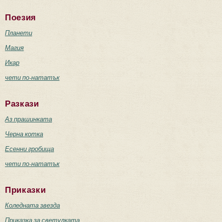
Поезия
Планети
Магия
Икар
чети по-нататък
Разкази
Аз прашинката
Черна котка
Есенни гробища
чети по-нататък
Приказки
Коледната звезда
Приказка за светулката