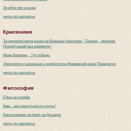
За една песъчинка
чети по-нататък
Краезнание
За летописната книга на Божанка Николова “Тракия – легенда.
Поглед назад във времето”
Иван Богоров – 200 години
Златното съкровище и крепостта Фармакида край Приморско
чети по-нататък
Философия
Един на хиляда
Ами... ако наистина се случи?
Емоционален аспект за душата
чети по-нататък