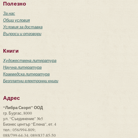
Полезно
За нас
Общи условия
Условия за доставка
Въпроси и отговори
Книги
Художествена литература
Научна литература
Краеведска литература
Безплатни електронни книги
Адрес
“Либра Скорп” ООД
гр. Бургас, 8000
ул. “Съединение” №5
Бизнес център “Елена”, ет. 4
тел.: 056/994-809;
088/799-64-34; 089/837-85-50