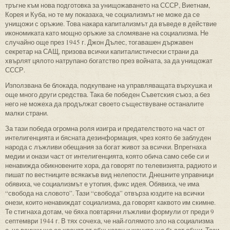
тръгне към нова подготовка за унищожаването на СССР, Виетнам,
Корея и Куба, но те му показаха, че социализмът не може да се
унищожи с оръжие. Това накара капитализмът да въведе в действие
икономиката като мощно оръжие за сломяване на социализма. Не
случайно още през 1945 г. Джон Дълес, тогавашен държавен
секретар на САЩ, призова всички капиталистически страни да
хвърлят цялото натрупано богатство през войната, за да унищожат
СССР.
Използвана бе блокада, подкупване на управляващата върхушка и
още много други средства. Така бе победен Съветския съюз, а без
него не можеха да продължат своето съществуване останалите
малки страни.
За тази победа огромна роля изигра и предателството на част от
интелигенцията и бясната дезинформация, чрез която бе заблуден
народа с лъжливи обещания за богат живот за всички. Впрегнаха
медии и онази част от интелигенцията, която обича само себе си и
ненавижда обикновените хора, да говорят по телевизията, радиото и
пишат по вестниците всякакъв вид нелепости. Днешните управници
обявиха, че социализмът е утопия, фикс идея. Обявиха, че има
“свобода на словото”. Тази “свобода” отвърза юздите на всички
онези, които ненавиждат социализма, да говорят каквото им скимне.
Те стигнаха дотам, че бяха повтаряни лъжливи формули от преди 9
септември 1944 г. В тях сочеха, че най-голямото зло на социализма
е, че всички ще се хранят от общ казан и жените ще бъдат общи. Тази