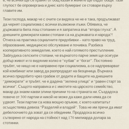
глупост бе опровергана и днес като бумеранг се стовари върху
главите им.
Тези господа, макар че с очите си видяха че не е така, продължават
да чернят социализма с всички възможни лъжи. Обявиха, че
държавата била лош стопанин и я запратиха във “втора глуха”. А
днешните демократи какви стопани са на държавата и народа?!
Отнеха на практика социалните придобивки – като право на труд,
образование, медицинско обслужване и почивка. Разбиха
кооперативното земеделие, което е най-голямото престъпление.
Заблудиха селските стопани, че върнатото парче земя ще осигури
добър живот и го видяхме колко е “хубав” и “богат”. Постоянно
тръбят, че нищо не е направено при социализма, а се надпреварват
кой комбинат или завод да разпродадат на безценица. Върнаха
всичко придобито чрез грабеж от дедите и бащите на днешните
“демократи” и тръбят, че е дадена “зелена улица” и “равен старт за
всички”. Същото направиха и с имотите на царското семейство,
макар да знаем какви злини причини то на страната ни. Създадоха
повече от 300 партии и никой не може да каже дали няма да се
удвоят. Тези партии са нова мощно оръжие, с което капиталът
осъществява девиза “Разделяй и владей”. Това не им пречи да имат
дебелоочието да зоват да се обединим. Продадоха всичко
сътворено от народа на стойност над 170 милиарда долара за
стотинки.