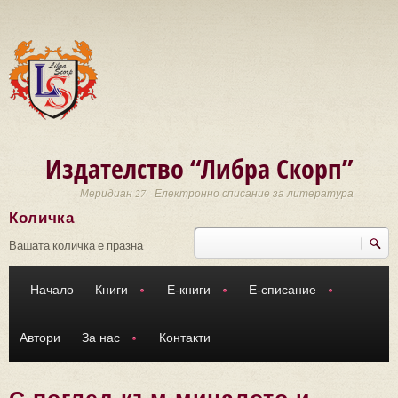
Премини към основното съдържание
Издателство “Либра Скорп”
Меридиан 27 - Електронно списание за литература
Количка
Търси
Форма за търсене
Вашата количка е празна
Начало
Книги
Е-книги
Е-списание
Автори
За нас
Контакти