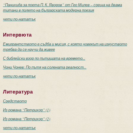
“Панихида за поета П. К. Яворов” от Гео Милев – среща на двама
титани в полето на българската модерна поезия
чети по-нататък
Интервюта
Емигрантството е съдба и мисия, с която човекът на изкуството
трябва да се научи да живее
С библейски взор по пътищата на времето...
Чони Чонев: По пътя на солената реалност...
чети по-нататък
Литература
Средството
Из романа “Петрихор” (1)
Из романа “Петрихор” (2)
чети по-нататък