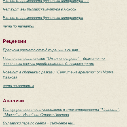
Ехо от съвременната бразилска литература – 2
Четвърт век българска култура в Лондон
Ехо от съвременната бразилска литература
чети по-нататък
Рецензии
Препуска времето отвъд първичния си чар...
Поетичната антология “Омълнени треви” – драматично-
героическа сага за преобърнатото българско време
Човекът в сборника с разкази “Сенките на времето” от Милка
Иванова
чети по-нататък
Анализи
Интерпретацията на човешкото в стихотворенията “Планети”,
“Магия” и “Икар” от Станка Пенчева
Български пера по света – събудете ни!..