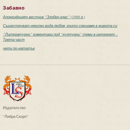
Забавно
Апокрифният вестник “Злобен глас” (1980 г.)
Съществуват няколко вида любов, които срещаме в живота си
“Литературни” коментари под “културни” теми в интернет –
Трета част
чети по-нататък
Издателство
“Либра Скорп”