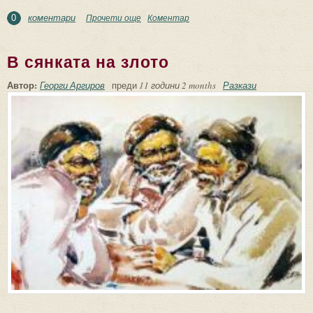
коментари
Прочети още
about Бяла обич
Коментар
0
В сянката на злото
Автор:
Георги Аргиров
преди
11 години 2 months
Разкази