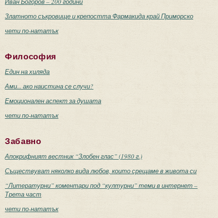
Иван Богоров – 200 години
Златното съкровище и крепостта Фармакида край Приморско
чети по-нататък
Философия
Един на хиляда
Ами... ако наистина се случи?
Емоционален аспект за душата
чети по-нататък
Забавно
Апокрифният вестник “Злобен глас” (1980 г.)
Съществуват няколко вида любов, които срещаме в живота си
“Литературни” коментари под “културни” теми в интернет –
Трета част
чети по-нататък