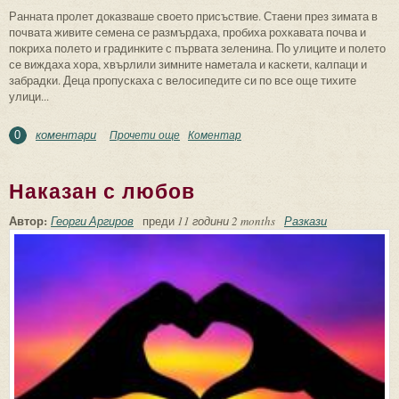
Ранната пролет доказваше своето присъствие. Стаени през зимата в
почвата живите семена се размърдаха, пробиха рохкавата почва и
покриха полето и градинките с първата зеленина. По улиците и полето
се виждаха хора, хвърлили зимните наметала и каскети, калпаци и
забрадки. Деца пропускаха с велосипедите си по все още тихите
улици...
коментари
Прочети още
about Трите майки
Коментар
0
Наказан с любов
Автор:
Георги Аргиров
преди
11 години 2 months
Разкази