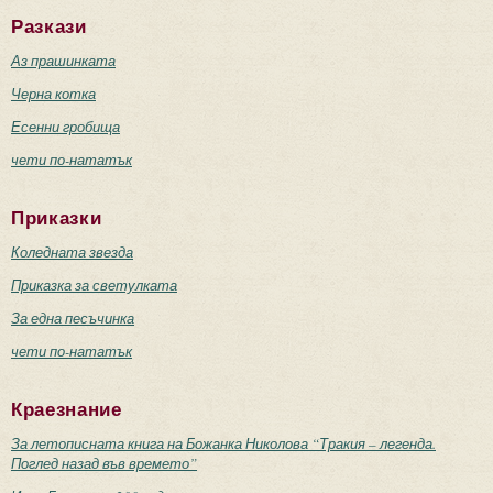
Разкази
Аз прашинката
Черна котка
Есенни гробища
чети по-нататък
Приказки
Коледната звезда
Приказка за светулката
За една песъчинка
чети по-нататък
Краезнание
За летописната книга на Божанка Николова “Тракия – легенда.
Поглед назад във времето”