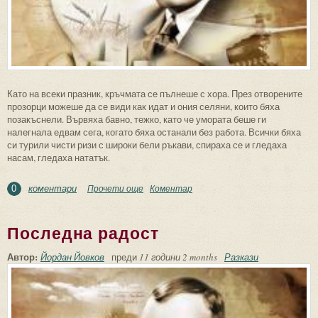
Като на всеки празник, кръчмата се пълнеше с хора. През отворените
прозорци можеше да се види как идат и ония селяни, които бяха
позакъснели. Вървяха бавно, тежко, като че умората беше ги
налегнала едвам сега, когато бяха останали без работа. Всички бяха
си турили чисти ризи с широки бели ръкави, спираха се и гледаха
насам, гледаха нататък.
коментари
Прочети още
about Другоселец
Коментар
0
Последна радост
Автор:
Йордан Йовков
преди
11 години 2 months
Разкази