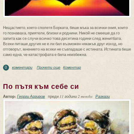
Нещастието, което сполетя Борката, беше мъка за всички ония, които
го познаваха, приятели, близки и роднини. Никой не смееше да го
запита как се случи всичко това десетина години след женитбата.
Всеки питаше другия не е ли бил възможен някакъв друг изход, но
отговорът, мнението на всеки не съвпадаше с истината. Истината беше
само една, че катастрофата е била неизбежна.
коментари
Прочети още
about Наказан с любов
Коментар
0
По пътя към себе си
Автор:
Георги Аргиров
преди
11 години 2 months
Разкази