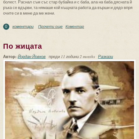
болест. Раснал съм със стар бубайка и с баба, ала на баба дясната й
ръка се вдърви, та нямаше кой къщната работа да върши и дядо впря
очите си в мене да ме жени.
коментари
Прочети още
about Дервишово семе
Коментар
0
По жицата
Автор:
Йордан Йовков
преди
11 години 2 months
Разкази