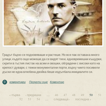
Градът бързо се подновяваше и растеше. Но все пак оставаха много
улици, където още можеше да се видят тихи, едновремешни къщурки,
скрити в гъстия листак на асми и овошки, обградени с високи като на
крепост дувари, с тежки монументални порти, върху чиито посивели
дъски не една влюбена двойка беше издълбала инициалите си.
коментари
Прочети още
about Последна радост
Коментар
0
« първа
‹ предишна
…
46
47
48
49
50
51
52
53
54
…
следваща ›
последна »
Страници