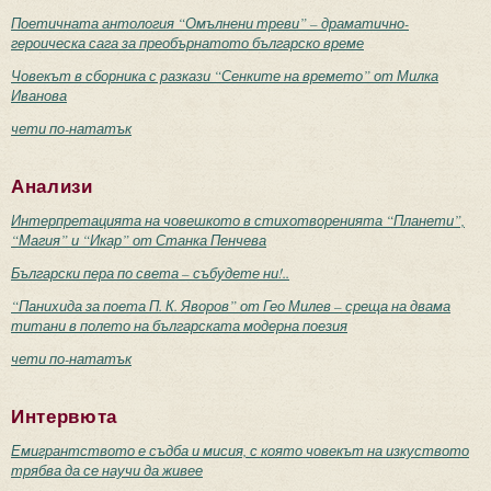
Поетичната антология “Омълнени треви” – драматично-
героическа сага за преобърнатото българско време
Човекът в сборника с разкази “Сенките на времето” от Милка
Иванова
чети по-нататък
Анализи
Интерпретацията на човешкото в стихотворенията “Планети”,
“Магия” и “Икар” от Станка Пенчева
Български пера по света – събудете ни!..
“Панихида за поета П. К. Яворов” от Гео Милев – среща на двама
титани в полето на българската модерна поезия
чети по-нататък
Интервюта
Емигрантството е съдба и мисия, с която човекът на изкуството
трябва да се научи да живее