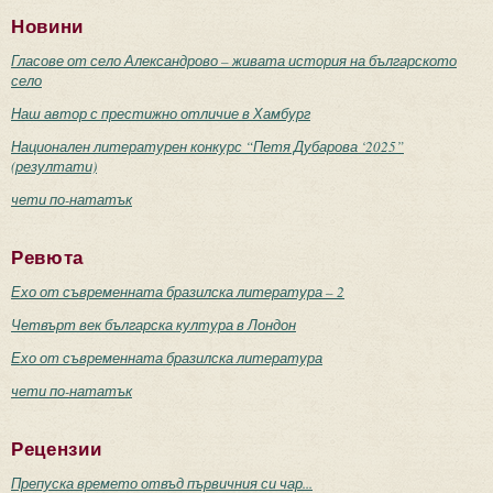
Новини
Гласове от село Александрово – живата история на българското
село
Наш автор с престижно отличие в Хамбург
Национален литературен конкурс “Петя Дубарова ‘2025”
(резултати)
чети по-нататък
Ревюта
Ехо от съвременната бразилска литература – 2
Четвърт век българска култура в Лондон
Ехо от съвременната бразилска литература
чети по-нататък
Рецензии
Препуска времето отвъд първичния си чар...