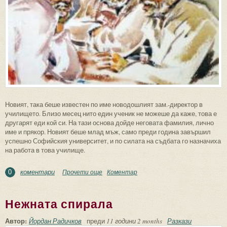
Новият, така беше известен по име новодошлият зам.-директор в
училището. Близо месец нито един ученик не можеше да каже, това е
другарят еди кой си. На тази основа дойде неговата фамилия, лично
име и прякор. Новият беше млад мъж, само преди година завършил
успешно Софийския университет, и по силата на съдбата го назначиха
на работа в това училище.
коментари
Прочети още
about По пътя към себе си
Коментар
0
Нежната спирала
Автор:
Йордан Радичков
преди
11 години 2 months
Разкази