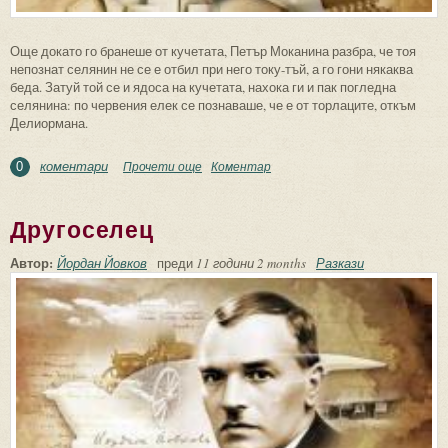
Още докато го бранеше от кучетата, Петър Моканина разбра, че тоя
непознат селянин не се е отбил при него току-тъй, а го гони някаква
беда. Затуй той се и ядоса на кучетата, нахока ги и пак погледна
селянина: по червения елек се познаваше, че е от торлаците, откъм
Делиормана.
коментари
Прочети още
about По жицата
Коментар
0
Другоселец
Автор:
Йордан Йовков
преди
11 години 2 months
Разкази