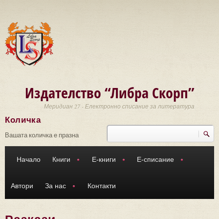
Премини към основното съдържание
Издателство “Либра Скорп”
Меридиан 27 - Електронно списание за литература
Количка
Търси
Форма за търсене
Вашата количка е празна
Начало
Книги
Е-книги
Е-списание
Автори
За нас
Контакти