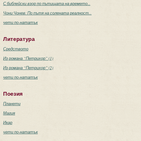
С библейски взор по пътищата на времето...
Чони Чонев: По пътя на солената реалност...
чети по-нататък
Литература
Средството
Из романа “Петрихор” (1)
Из романа “Петрихор” (2)
чети по-нататък
Поезия
Планети
Магия
Икар
чети по-нататък