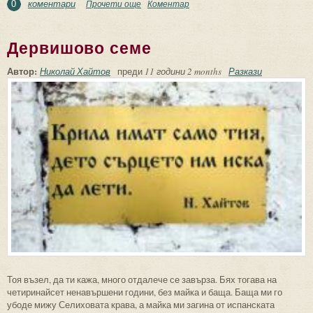
коментари
Прочети още
about Нежната спирала
Коментар
0
Дервишово семе
Автор:
Николай Хайтов
преди
11 години 2 months
Разкази
Тоя възел, да ти кажа, много отдалече се завърза. Бях тогава на
четиринайсет ненавършени години, без майка и баща. Баща ми го
убоде мижу Селиховата крава, а майка ми загина от испанската