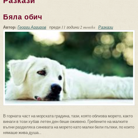
Разкази
Бяла обич
Автор:
Георги Аргиров
преди
11 години 2 months
Разкази
В горната част на морската градина, тази, която облизва морето, както
винаги в този хубав летен ден беше оживено. Гребените на малките
вълни разделяха синевата на морето като малки бели пътеки, по които
нямаше жива душа...