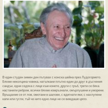
В един студен зимен ден пътувах с конска шейна през Лудогорието.
Бяхме неколцина човека, натъпкани плътно един до друг в дъсчения
сандък, едни седяха с лице към конете, други с гръб, трети се бяха
настанили ребром, всички бяхме измръзнали, омърлушени и уморени.
Връщахме се от лов, омотани в шалове, с вдигнати яки, с нахлупени
капи или гугли, тъй че нито едно лице не се виждаше цяло.