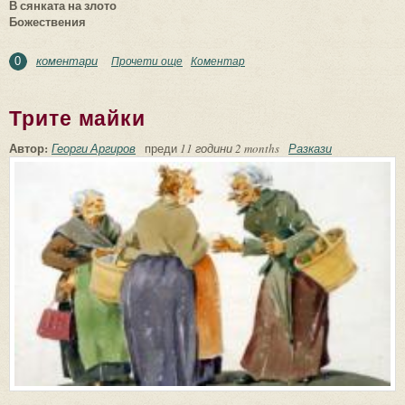
В сянката на злото
Божествения
коментари
Прочети още
about В сянката на злото
Коментар
0
Трите майки
Автор:
Георги Аргиров
преди
11 години 2 months
Разкази