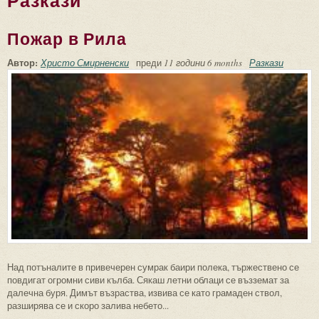
Разкази
Пожар в Рила
Автор:
Христо Смирненски
преди
11 години 6 months
Разкази
Над потъналите в привечерен сумрак баири полека, тържествено се
повдигат огромни сиви кълба. Сякаш летни облаци се възземат за
далечна буря. Димът възраства, извива се като грамаден ствол,
разширява се и скоро залива небето...