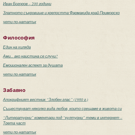
Иван Богоров – 200 години
Златното съкровище и крепостта Фармакида край Приморско
чети по-нататък
Философия
Един на хиляда
Ами... ако наистина се случи?
Емоционален аспект за душата
чети по-нататък
Забавно
Апокрифният вестник “Злобен глас” (1980 г.)
Съществуват няколко вида любов, които срещаме в живота си
“Литературни” коментари под “културни” теми в интернет –
Трета част
чети по-нататък