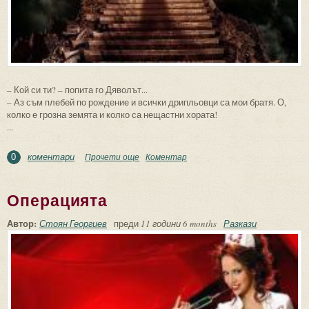
– Кой си ти? – попита го Дяволът...
– Аз съм плебей по рождение и всички дрипльовци са мои братя. О,
колко е грозна земята и колко са нещастни хората!
...
коментари
Прочети още
about Приказка за стълбата
Коментар
0
Операцията
Автор:
Стоян Георгиев
преди
11 години 6 months
Разкази