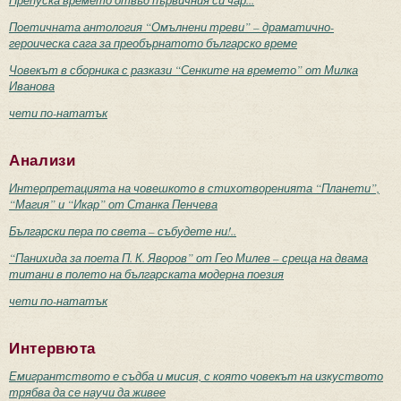
Препуска времето отвъд първичния си чар...
Поетичната антология “Омълнени треви” – драматично-
героическа сага за преобърнатото българско време
Човекът в сборника с разкази “Сенките на времето” от Милка
Иванова
чети по-нататък
Анализи
Интерпретацията на човешкото в стихотворенията “Планети”,
“Магия” и “Икар” от Станка Пенчева
Български пера по света – събудете ни!..
“Панихида за поета П. К. Яворов” от Гео Милев – среща на двама
титани в полето на българската модерна поезия
чети по-нататък
Интервюта
Емигрантството е съдба и мисия, с която човекът на изкуството
трябва да се научи да живее