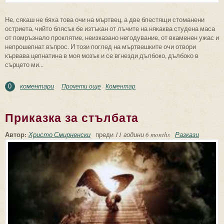
Не, сякаш не бяха това очи на мъртвец, а две блестящи стоманени
остриета, чийто блясък бе изтъкан от лъчите на някаква студена маса
от помръзнало проклятие, неизказано негодувание, от вкаменен ужас и
непрошепнат въпрос. И този поглед на мъртвешките очи отвори
кървава цепнатина в моя мозък и се вгнезди дълбоко, дълбоко в
сърцето ми...
коментари
Прочети още
about Очи
Коментар
0
Приказка за стълбата
Автор:
Христо Смирненски
преди
11 години 6 months
Разкази