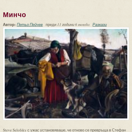
Минчо
Автор:
Петьо Пейчев
преди
11 години 6 months
Разкази
Steve Selofsky с ужас установяваше, че отново се превръща в Стефан