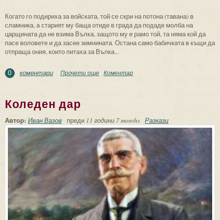
Когато го подириха за войската, той се скри на потона (тавана) в
сламника, а старият му баща отиде в града да подаде молба на
царщината да не взима Вълка, защото му е рамо той, та няма кой да
пасе воловете и да засее зимнината. Остана само бабичката в къщи да
отпраща ония, които питаха за Вълка...
коментари
Прочети още
about Вълко на война
Коментар
0
Коледен дар
Автор:
Иван Вазов
преди
11 години 7 months
Разкази