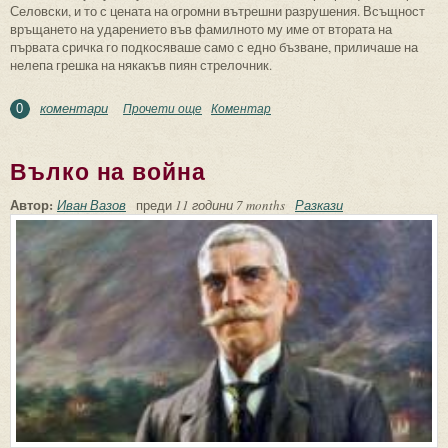
Селовски, и то с цената на огромни вътрешни разрушения. Всъщност
връщането на ударението във фамилното му име от втората на
първата сричка го подкосяваше само с едно бъзване, приличаше на
нелепа грешка на някакъв пиян стрелочник.
коментари
Прочети още
about Минчо
Коментар
0
Вълко на война
Автор:
Иван Вазов
преди
11 години 7 months
Разкази