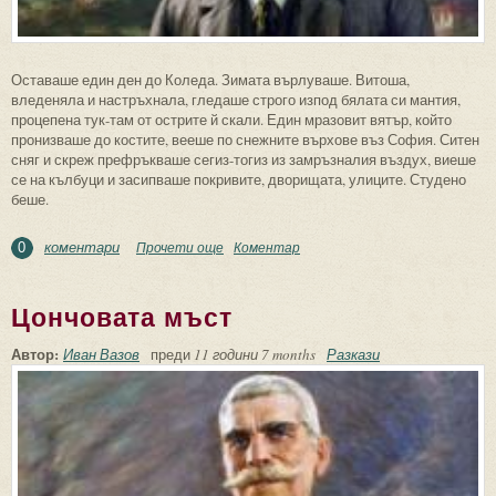
Оставаше един ден до Коледа. Зимата върлуваше. Витоша,
вледеняла и настръхнала, гледаше строго изпод бялата си мантия,
процепена тук-там от острите й скали. Един мразовит вятър, който
пронизваше до костите, вееше по снежните върхове въз София. Ситен
сняг и скреж префръкваше сегиз-тогиз из замръзналия въздух, виеше
се на кълбуци и засипваше покривите, дворищата, улиците. Студено
беше.
коментари
Прочети още
about Коледен дар
Коментар
0
Цончовата мъст
Автор:
Иван Вазов
преди
11 години 7 months
Разкази