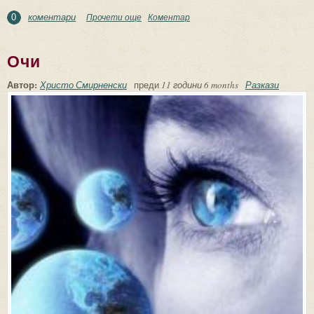
коментари
Прочети още
about Пожар в Рила
Коментар
0
Очи
Автор:
Христо Смирненски
преди
11 години 6 months
Разкази