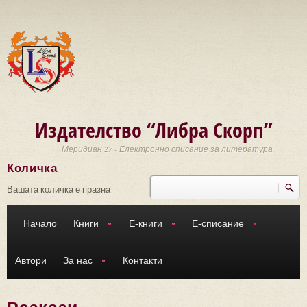
Премини към основното съдържание
Издателство “Либра Скорп”
Меридиан 27 - Електронно списание за литература
Количка
Търси
Форма за търсене
Вашата количка е празна
Начало
Книги
Е-книги
Е-списание
Автори
За нас
Контакти