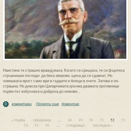
Наистина те страшно враждуваха. Когато се срещаха, те си фърляха
стръвнишки погледи: да бяха зверове, щяха да се сдавчат. Но
човешката ярост само ври в гърдите и блещи в очите. Затова е по-
страшна. Но днеска при Цапарчевата кръчма двамата противници
първи път избухнаха и дойдоха до ножове...
коментари
Прочети още
about Два врага
Коментар
0
« първа
‹ предишна
…
48
49
50
51
52
53
54
55
56
…
следваща ›
последна »
Страници