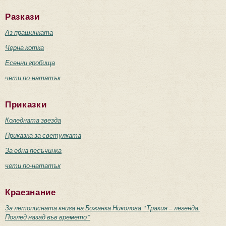
Разкази
Аз прашинката
Черна котка
Есенни гробища
чети по-нататък
Приказки
Коледната звезда
Приказка за светулката
За една песъчинка
чети по-нататък
Краезнание
За летописната книга на Божанка Николова “Тракия – легенда.
Поглед назад във времето”