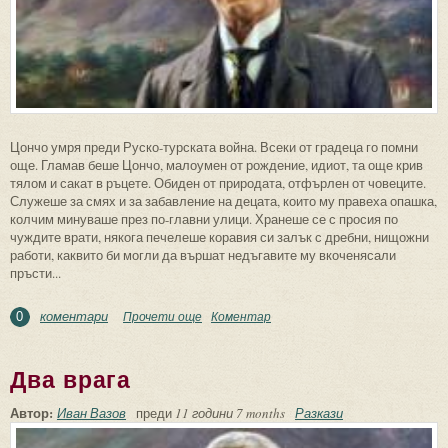
Цончо умря преди Руско-турската война. Всеки от градеца го помни
още. Гламав беше Цончо, малоумен от рождение, идиот, та още крив
тялом и сакат в ръцете. Обиден от природата, отфърлен от човеците.
Служеше за смях и за забавление на децата, които му правеха опашка,
колчим минуваше през по-главни улици. Хранеше се с просия по
чуждите врати, някога печелеше коравия си залък с дребни, нищожни
работи, каквито би могли да вършат недъгавите му вкоченясали
пръсти...
коментари
Прочети още
about Цончовата мъст
Коментар
0
Два врага
Автор:
Иван Вазов
преди
11 години 7 months
Разкази