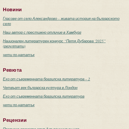
Новини
Гласове от село Александрово – живата история на българското
село
Наш автор с престижно отличие в Хамбург
Национален литературен конкурс “Петя Дубарова ‘2025”
(резултати)
чети по-нататък
Ревюта
Ехо от съвременната бразилска литература – 2
Четвърт век българска култура в Лондон
Ехо от съвременната бразилска литература
чети по-нататък
Рецензии