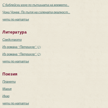
С библейски взор по пътищата на времето...
Чони Чонев: По пътя на солената реалност...
чети по-нататък
Литература
Средството
Из романа “Петрихор” (1)
Из романа “Петрихор” (2)
чети по-нататък
Поезия
Планети
Магия
Икар
чети по-нататък