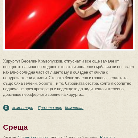
Хирургът Веселин Кръвопусков, отпуснат и все още замаян от
снощното напиване, гледаше стената и чоплеше гърбавия си нос, заел
нахално солидна част от лицето му и обязден от очила с
полуразложени дръжки. Стената беше зелена и грапава, пердетата
също бяха зелени, бюрото – и то. Стройната сестра, която любопитно
надничаше през прозореца с надеждата да види нещо интересно,
дразнеше периферното зрение на хирурга...
коментари
Прочети още
about Операцията
Коментар
0
Среща
Автор:
Стоян Георгиев
преди
11 години 6 months
Разкази