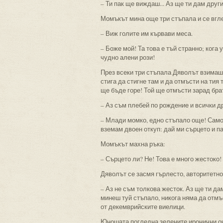
– Ти пак ще виждаш... Аз ще ти дам други
Момъкът мина още три стъпала и се вгл
– Виж голите им кървави меса.
– Боже мой! Та това е тъй странно; кога 
чудно алени рози!
През всеки три стъпала Дяволът взимаше
стига да стигне там и да отмъсти на тия
ще бъде горе! Той ще отмъсти зарад бра
– Аз съм плебей по рождение и всички др
– Млади момко, едно стъпало още! Само 
вземам двоен откуп: дай ми сърцето и па
Момъкът махна ръка:
– Сърцето ли? Не! Това е много жестоко!
Дяволът се засмя гърлесто, авторитетно
– Аз не съм толкова жесток. Аз ще ти да
минеш туй стъпало, никога няма да отмъс
от декемврийските виелици.
Юношата погледна зелените иронични о