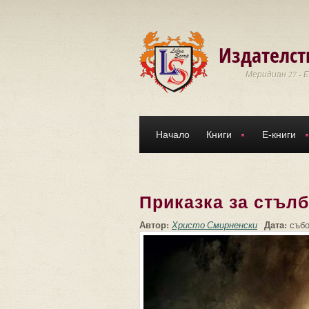
Премини към основното съдържание
Издателст
Меридиан 27 - 
Начало
Книги
Е-книги
Приказка за стълб
Автор:
Дата:
Христо Смирненски
събо