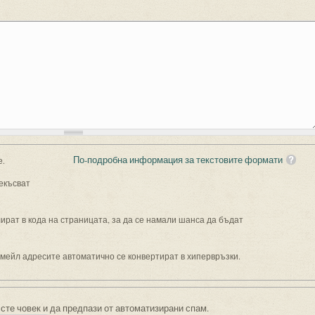
По-подробна информация за текстовите формати
е.
екъсват
рат в кода на страницата, за да се намали шанса да бъдат
имейл адресите автоматично се конвертират в хипервръзки.
 сте човек и да предпази от автоматизирани спам.