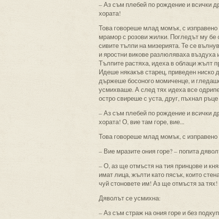
– Аз съм плебей по рождение и всички др
хората!
Това говореше млад момък, с изправено 
мрамор с розови жилки. Погледът му бе 
сивите тълпи на мизерията. Те се вълнув
и яростни викове разлюляваха въздуха 
Тълпите растяха, идеха в облаци жълт пр
Идеше някакъв старец, приведен ниско д
държеше босоного момиченце, и гледаше 
усмихваше. А след тях идеха все одрипел
остро свиреше с уста, друг, пъхнал ръце
– Аз съм плебей по рождение и всички др
хората! О, вие там горе, вие...
Това говореше млад момък, с изправено 
– Вие мразите ония горе? – попита дяво
– О, аз ще отмъстя на тия принцове и кн
имат лица, жълти като пясък, които сте
чуй стоновете им! Аз ще отмъстя за тях!
Дяволът се усмихна:
– Аз съм страж на ония горе и без подку