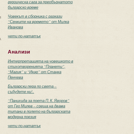
героическа сага за преобърнатото
българско време
Човекът в сборника с разкази
л
“Сенките на времето” от Милка
Иванова
чети по-нататък
.
Анализи
Интерпретацията на човешкото в
стихотворенията “Планети”,
“Магия” и “Икар” от Станка
Пенчева
Български пера по света –
събудете ни!..
“Панихида за поета П. К. Яворов”
от Гео Милев – среща на двама
титани в полето на българската
модерна поезия
чети по-нататък