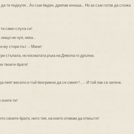
 да те подкупя... Аз съм беден, дрипав юноша... Но аз съм готов да сложа
 ти само слуха си!
нищо не чуя, нека...
и му стори път. – Мини!
ри стъпала, но косматата ръка на Дявола го дръпна:
ле твоите братя!
 пеят весело и тъй безгрижно да се смеят?... – И той пак се затече.
 очите ти!
то своите братя, нито тия, на които отивам да отмъстя!