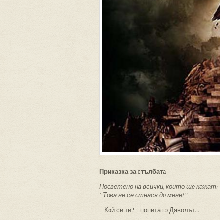
Приказка за стълбата
Посветено на всички, които ще кажат:
“Това не се отнася до мене!”
– Кой си ти? – попита го Дяволът...