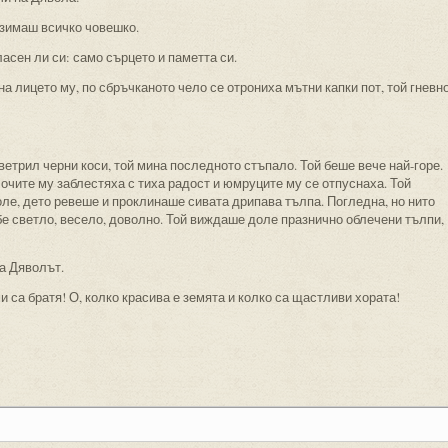
взимаш всичко човешко.
ласен ли си: само сърцето и паметта си.
а лицето му, по сбръчканото чело се отрониха мътни капки пот, той гневн
азветрил черни коси, той мина последното стъпало. Той беше вече най-горе.
 очите му заблестяха с тиха радост и юмруците му се отпуснаха. Той
ле, дето ревеше и проклинаше сивата дрипава тълпа. Погледна, но нито
 бе светло, весело, доволно. Той виждаше доле празнично облечени тълпи,
та Дяволът.
и са братя! О, колко красива е земята и колко са щастливи хората!