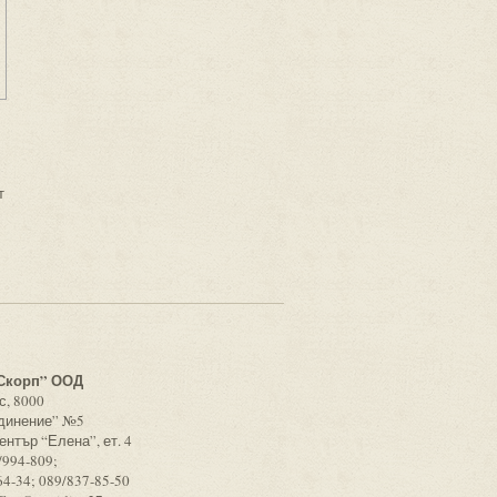
т
с
Скорп” ООД
с, 8000
единение” №5
ентър “Елена”, ет. 4
/994-809;
64-34; 089/837-85-50