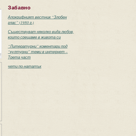
Забавно
Апокрифният вестник “Злобен
глас” (1980 г.)
Съществуват няколко вида любов,
които срещаме в живота си
“Литературни” коментари под
“културни” теми в интернет –
Трета част
чети по-нататък