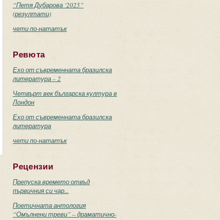
“Петя Дубарова ‘2025”
(резултати)
чети по-нататък
Ревюта
Ехо от съвременната бразилска
литература – 2
Четвърт век българска култура в
Лондон
Ехо от съвременната бразилска
литература
чети по-нататък
Рецензии
Препуска времето отвъд
първичния си чар...
Поетичната антология
“Омълнени треви” – драматично-