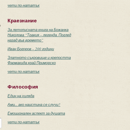
чети по-нататък
Краезнание
о
За летописната книга на Божанка
Николова “Тракия – легенда. Поглед
назад във времето”
Иван Богоров – 200 години
Златното съкровище и крепостта
Фармакида край Приморско
чети по-нататък
Философия
Един на хиляда
Ами... ако наистина се случи?
Емоционален аспект за душата
чети по-нататък