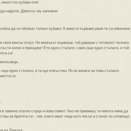
, много по-хубави очи!
еда надоле. Дяволът му напомни:
успяха да се облекат толкоз хубаво! А вместо кървави рани те са обкичени 
 своя малък откуп. Но момъкът вървеше, той даваше с готовност всичко,
 тлъсти князе и принцове! Ето едно стъпало, само още едно стъпало, и той
тята си!
ипльовци...
още едно стъпало, и ти ще отмъстиш. Но аз винаги за това стъпало
метта си.
:
м в замяна златно сърце и нова памет! Ако не приемеш, ти никога няма да
тиш за братята си – тия, които имат лица като пясък и стенат по-зловещо
чи на Дявола: