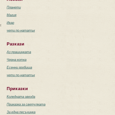
Планети
Магия
Икар
с
чети по-нататък
Разкази
Аз прашинката
Черна котка
Есенни гробища
чети по-нататък
Приказки
Коледната звезда
Приказка за светулката
За една песъчинка