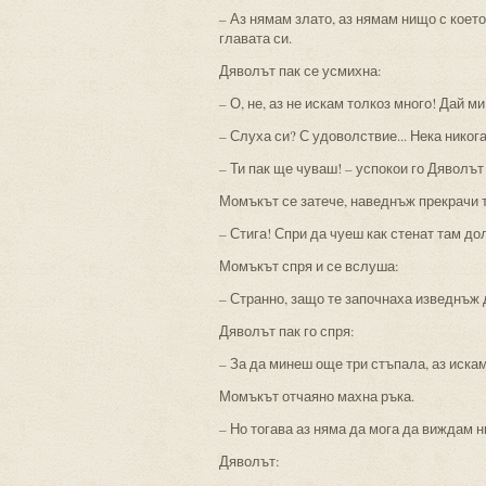
– Аз нямам злато, аз нямам нищо с което
главата си.
Дяволът пак се усмихна:
– О, не, аз не искам толкоз много! Дай ми
– Слуха си? С удоволствие... Нека никога 
– Ти пак ще чуваш! – успокои го Дяволът 
Момъкът се затече, наведнъж прекрачи т
– Стига! Спри да чуеш как стенат там до
Момъкът спря и се вслуша:
– Странно, защо те започнаха изведнъж да
Дяволът пак го спря:
– За да минеш още три стъпала, аз искам
Момъкът отчаяно махна ръка.
– Но тогава аз няма да мога да виждам ни
Дяволът: