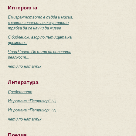
Интервюта
Емигрантството е съдба и мисия,
с която човекът на изкуството
трябва да се научи да живее
С библейски взор по пътищата на
времето...
Чони Чонев: По пътя на солената
реалност...
чети по-нататък
Литература
Средството
Из романа “Петрихор” (1)
Из романа “Петрихор” (2)
чети по-нататък
Поезия