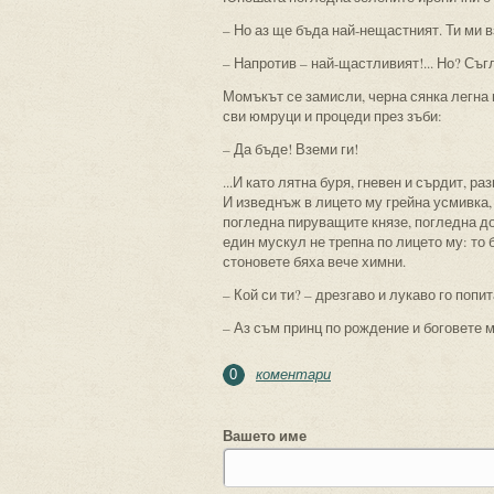
– Но аз ще бъда най-нещастният. Ти ми 
– Напротив – най-щастливият!... Но? Съг
Момъкът се замисли, черна сянка легна н
сви юмруци и процеди през зъби:
– Да бъде! Вземи ги!
...И като лятна буря, гневен и сърдит, р
И изведнъж в лицето му грейна усмивка,
погледна пируващите князе, погледна до
един мускул не трепна по лицето му: то
стоновете бяха вече химни.
– Кой си ти? – дрезгаво и лукаво го попи
– Аз съм принц по рождение и боговете м
коментари
0
Вашето име