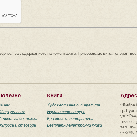
ворност за съдържанието на коментарите. Призоваваме ви за толерантнос
Полезно
Книги
Адре
“Либра 
За нас
Художествена литература
гр. Бурга
Общи условия
Научна литература
ул. “Съ
Условия за доставка
Краеведска литература
Бизнес ц
Въпроси и отговори
Безплатни електронни книги
тел.: 056
088/799-