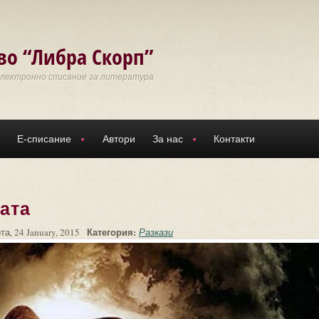
во “Либра Скорп”
Електронно списание за литература
Е-списание
Автори
За нас
Контакти
ата
Категория:
та, 24 January, 2015
Разкази