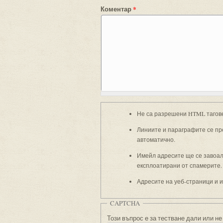
Коментар
*
Не са разрешени HTML тагов
Линиите и параграфите се пр
автоматично.
Имейл адресите ще се завоали
експлоатирани от спамерите.
Адресите на уеб-страници и 
CAPTCHA
Този въпрос е за тестване дали или не