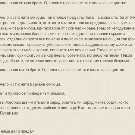
ипльовци са мои братя. О, колко е грозна земята и колко са нещастни
чело и стиснати юмруци. Той стоеше пред стълбата – висока стълба от бя
стрелнат в далечината, дето като мътни вълни на придошла река шумяха
аха, кипваха мигом, вдигаха гора от сухи черни ръце, гръм от негодувание
и ехото замираше бавно, тържествено като далечни топовни гърмежи.
ах, отделни силуети все по-ясно и по-ясно се изрязваха на общия сив фон
оземи, сякаш търсеше изгубената си младост. За дрипавата му дреха се
високата стълба с кротки, сини като метличина очи. Гледаше и се
и, сиви, сухи фигури и в хор пееха протегната, погребална песен. Някой
 в джобовете, се смееше високо, дрезгаво, а в очите му гореше безумие.
ипльовци ми са братя. О, колко грозна е земята и колко са нещастни
чело и стиснати в закана юмруци.
лът и лукаво се приведе към момъка.
язе. Жестоко ще им отмъстя зарад братята ми, зарад моите братя, които
нат по-зловещо от декемврийските виелици! Виж голите им кървави меса,
 Пусни ме!
п няма да ги предам.