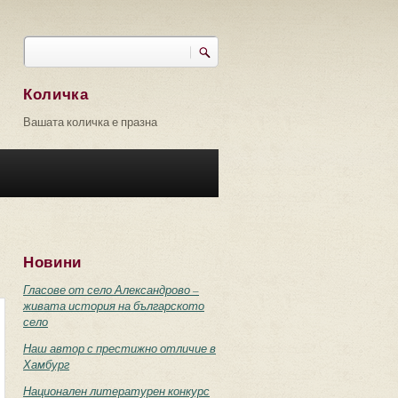
Търси
Форма за търсене
Количка
Вашата количка е празна
Новини
Гласове от село Александрово –
живата история на българското
село
Наш автор с престижно отличие в
Хамбург
Национален литературен конкурс