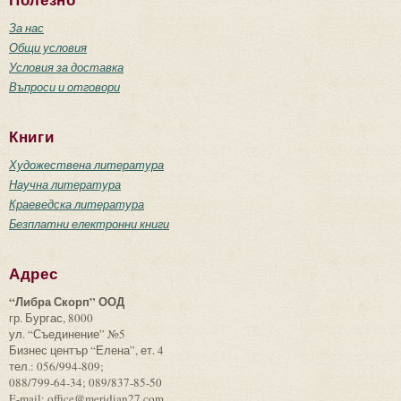
Полезно
За нас
Общи условия
Условия за доставка
Въпроси и отговори
Книги
Художествена литература
Научна литература
Краеведска литература
Безплатни електронни книги
Адрес
“Либра Скорп” ООД
гр. Бургас, 8000
ул. “Съединение” №5
Бизнес център “Елена”, ет. 4
тел.: 056/994-809;
088/799-64-34; 089/837-85-50
E-mail: office@meridian27.com