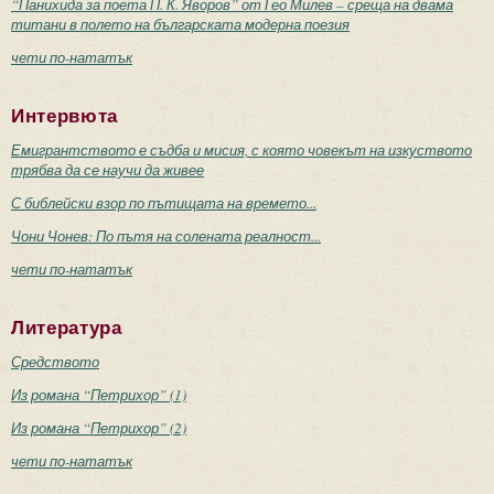
“Панихида за поета П. К. Яворов” от Гео Милев – среща на двама
титани в полето на българската модерна поезия
чети по-нататък
Интервюта
Емигрантството е съдба и мисия, с която човекът на изкуството
трябва да се научи да живее
С библейски взор по пътищата на времето...
Чони Чонев: По пътя на солената реалност...
чети по-нататък
Литература
Средството
Из романа “Петрихор” (1)
Из романа “Петрихор” (2)
чети по-нататък