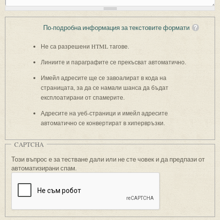
По-подробна информация за текстовите формати
Не са разрешени HTML тагове.
Линиите и параграфите се прекъсват автоматично.
Имейл адресите ще се завоалират в кода на
страницата, за да се намали шанса да бъдат
експлоатирани от спамерите.
Адресите на уеб-страници и имейл адресите
автоматично се конвертират в хипервръзки.
CAPTCHA
Този въпрос е за тестване дали или не сте човек и да предпази от
автоматизирани спам.