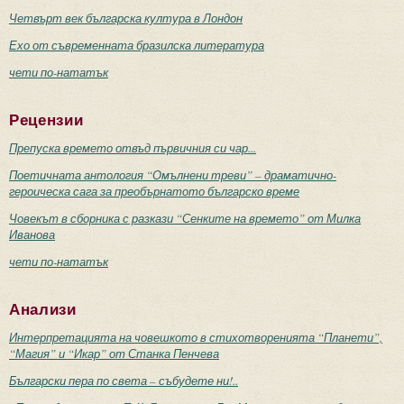
Четвърт век българска култура в Лондон
Ехо от съвременната бразилска литература
чети по-нататък
Рецензии
Препуска времето отвъд първичния си чар...
Поетичната антология “Омълнени треви” – драматично-
героическа сага за преобърнатото българско време
Човекът в сборника с разкази “Сенките на времето” от Милка
Иванова
чети по-нататък
Анализи
Интерпретацията на човешкото в стихотворенията “Планети”,
“Магия” и “Икар” от Станка Пенчева
Български пера по света – събудете ни!..