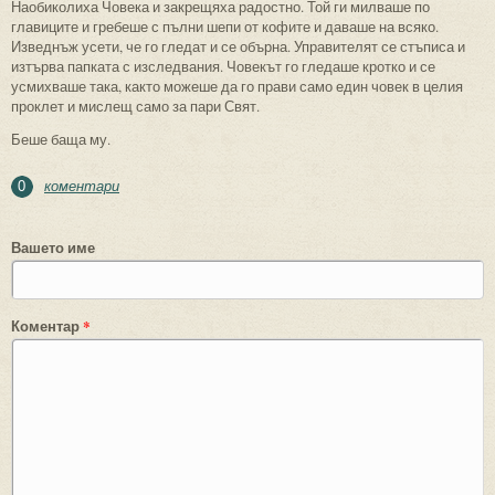
Наобиколиха Човека и закрещяха радостно. Той ги милваше по
главиците и гребеше с пълни шепи от кофите и даваше на всяко.
Изведнъж усети, че го гледат и се обърна. Управителят се стъписа и
изтърва папката с изследвания. Човекът го гледаше кротко и се
усмихваше така, както можеше да го прави само един човек в целия
проклет и мислещ само за пари Свят.
Беше баща му.
коментари
0
Вашето име
Коментар
*