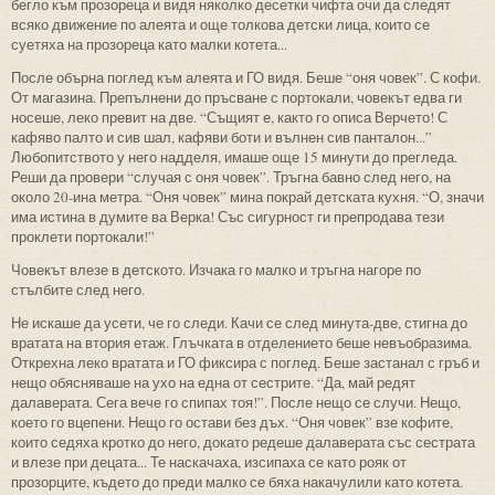
бегло към прозореца и видя няколко десетки чифта очи да следят
всяко движение по алеята и още толкова детски лица, които се
суетяха на прозореца като малки котета...
После обърна поглед към алеята и ГО видя. Беше “оня човек”. С кофи.
От магазина. Препълнени до пръсване с портокали, човекът едва ги
носеше, леко превит на две. “Същият е, както го описа Верчето! С
кафяво палто и сив шал, кафяви боти и вълнен сив панталон...”
Любопитството у него надделя, имаше още 15 минути до прегледа.
Реши да провери “случая с оня човек”. Тръгна бавно след него, на
около 20-ина метра. “Оня човек” мина покрай детската кухня. “О, значи
има истина в думите ва Верка! Със сигурност ги препродава тези
проклети портокали!”
Човекът влезе в детското. Изчака го малко и тръгна нагоре по
стълбите след него.
Не искаше да усети, че го следи. Качи се след минута-две, стигна до
вратата на втория етаж. Глъчката в отделението беше невъобразима.
Открехна леко вратата и ГО фиксира с поглед. Беше застанал с гръб и
нещо обясняваше на ухо на една от сестрите. “Да, май редят
далаверата. Сега вече го спипах тоя!”. После нещо се случи. Нещо,
което го вцепени. Нещо го остави без дъх. “Оня човек” взе кофите,
които седяха кротко до него, докато редеше далаверата със сестрата
и влезе при децата... Те наскачаха, изсипаха се като рояк от
прозорците, където до преди малко се бяха накачулили като котета.