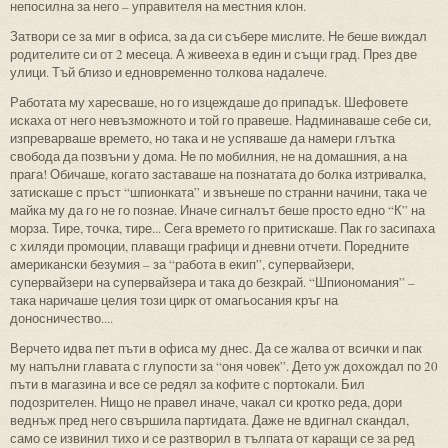
непосилна за него – управителя на местния клон.
Затвори се за миг в офиса, за да си събере мислите. Не беше виждал
родителите си от 2 месеца. А живееха в един и същи град. През две
улици. Тъй близо и едновременно толкова надалече.
Работата му харесваше, но го изцеждаше до припадък. Шефовете
искаха от него невъзможното и той го правеше. Надминаваше себе си,
изпреварваше времето, но така и не успяваше да намери глътка
свобода да позвъни у дома. Не по мобилния, не на домашния, а на
прага! Обичаше, когато заставаше на познатата до болка изтривалка,
затискаше с пръст “шпионката” и звънеше по странни начини, така че
майка му да го не го познае. Иначе сигналът беше просто едно “К” на
морза. Тире, точка, тире... Сега времето го притискаше. Пак го засипаха
с хиляди промоции, плаващи графици и дневни отчети. Поредните
американски безумия – за “работа в екип”, супервайзери,
супервайзери на супервайзера и така до безкрай. “Шпиономания” –
така наричаше целия този цирк от омагьосания кръг на
доносничество....
Верчето идва пет пъти в офиса му днес. Да се жалва от всички и пак
му напълни главата с глупости за “оня човек”. Дето уж дохождал по 20
пъти в магазина и все се редял за кофите с портокали. Бил
подозрителен. Нищо не правел иначе, чакал си кротко реда, дори
веднъж пред него свършила партидата. Даже не вдигнал скандал,
само се извинил тихо и се разтворил в тълпата от каращи се за ред