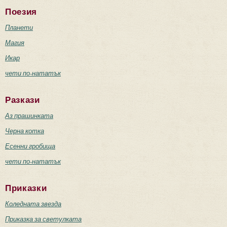
Поезия
Планети
Магия
Икар
чети по-нататък
Разкази
Аз прашинката
Черна котка
Есенни гробища
чети по-нататък
Приказки
Коледната звезда
Приказка за светулката