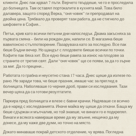
клиенти. Днес пак идвал 7 пъти. Верчето твърдеше, че го е проследила
до болницата. Там оставял портокалите в кухнята май. Това било
далавера, защото според Верка, “оня човек” ги препродавал на
двойна цена. Трябвало да проверят тази работа, да не стигнело до
шефовете в София...
Петък, крив като всички петъчни дни напоследък. Двама закъсняха за
първата смяна – били на рожден ден, напили се. В магазина беше
вавилонско стълпотворение. Пазаруваха като за последно. Все пак
беше Бъдни вечер. Но щандът с плодовете биеше всички по точки.
Кофите пак бяха хит. Все едно беше рампа за износ на плодове за
страните от третия свят. Дали “оня човек” ще се появи, за да го зърне
за миг. Да го прецени...
Работата го грабна и неусетно стана 17 часа. Днес щеше да излезе по-
рано. Не заради това, че беше празник, имаше час за преглед в
болницата. Наболяваше го черния дроб, прави си изследвания. Тази
вечер щяха да са готови резултатите.
Паркира пред болницата и влезе с бавни крачки. Надяваше се всичко
да е наред с изследванията. Иначе майка му щеше да откачи. Баща му
беше сдържан и мълчалив, но той знаеше, че винаги го е подкрепял.
Винаги и всякога намираше време да му звънне, нещичко да му
донесе, да му каже две думи, но точно на място.
Докато минаваше покрай детското отделение, чу врява. Погледна