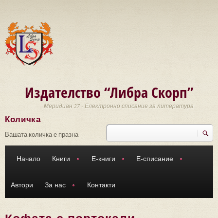
Премини към основното съдържание
Издателство “Либра Скорп”
Меридиан 27 - Електронно списание за литература
Количка
Търси
Форма за търсене
Вашата количка е празна
Начало
Книги
Е-книги
Е-списание
Автори
За нас
Контакти