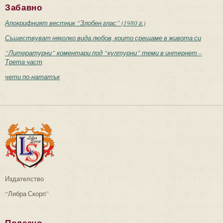
Забавно
Апокрифният вестник “Злобен глас” (1980 г.)
Съществуват няколко вида любов, които срещаме в живота си
“Литературни” коментари под “културни” теми в интернет –
Трета част
чети по-нататък
Издателство
“Либра Скорп”