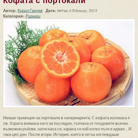
Кофата с портокали
Автор:
Дата:
Кирил Ганчев
петък, 6 February, 2015
Категория:
Разкази
Имаше промоция на портокали в хипермаркета. С кофата излизаха 6
лв. Хората вземаха като за последно, тъпчеха от плодовете всички
възможни ръбове, натискаха се, караха се кой колко пъти е идвал... И
така цял ден. После втори. Истерия, която в петък изглеждаше