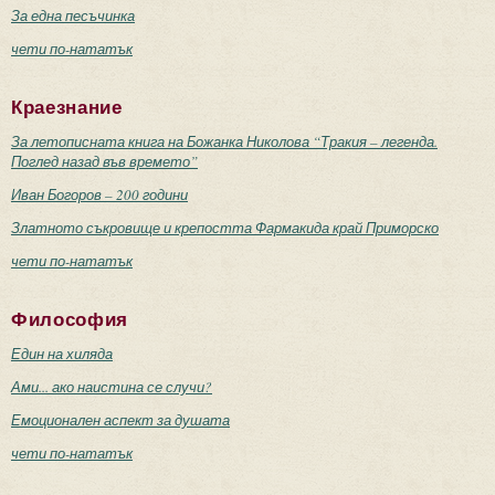
За една песъчинка
чети по-нататък
Краезнание
За летописната книга на Божанка Николова “Тракия – легенда.
Поглед назад във времето”
Иван Богоров – 200 години
Златното съкровище и крепостта Фармакида край Приморско
чети по-нататък
Философия
Един на хиляда
Ами... ако наистина се случи?
Емоционален аспект за душата
чети по-нататък