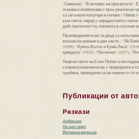
“Самичка”, “В интерес на просветата”. Е
осмива и изобличава с ярък реализъм чр
са затънали калугери и попове (“Напаст
към света; наред с нерадостните страни
действителността, поезията в селския ж
Произведенията му за деца са изпълнени
юношески романи в две части – “Ян Бибия
(1909), “Кумчо-Вълчо и Кума-Лиса” (1918
кривдата” (1920), “Песнички” (1927), “Пот
Творчеството на Елин Пелин е изследван
съприкосновенията му с природната и с
чужбина, преведени са на повече от 40 е
Публикации от авто
Разкази
Андрешко
На оня свят
Ветрена мелница