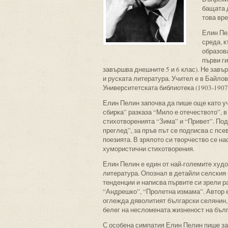
бащата д
това вр
Елин Пе
среда, 
образова
първи г
завършва днешните 5 и 6 клас). Не завъ
и руската литература. Учител е в Байлов
Университетската библиотека (1903-1907
Елин Пелин започва да пише още като уч
сбирка” разказа “Мило е отечеството”, в
стихотворенията “Зима” и “Привет”. Под 
преглед”, за пръв път се подписва с пс
поезията. В зрялото си творчество се на
хумористични стихотворения.
Елин Пелин е един от най-големите худо
литература. Опознал в детайли селския 
тенденции и написва първите си зрели ра
“Андрешко”, “Пролетна измама”. Автор е
оглежда дяволитият български селянин, 
белег на несломената жизненост на бъл
С особена симпатия Елин Пелин пише за 