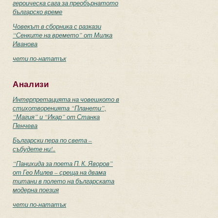
героическа сага за преобърнатото
българско време
Човекът в сборника с разкази
“Сенките на времето” от Милка
Иванова
чети по-нататък
Анализи
Интерпретацията на човешкото в
стихотворенията “Планети”,
“Магия” и “Икар” от Станка
Пенчева
Български пера по света –
събудете ни!..
“Панихида за поета П. К. Яворов”
от Гео Милев – среща на двама
титани в полето на българската
модерна поезия
чети по-нататък