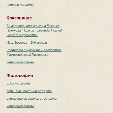
чети по-нататък
Краезнание
За летописната книга на Божанка
Николова “Тракия – легенда. Поглед
назад във времето”
Иван Богоров – 200 години
Златното съкровище и крепостта
Фармакида край Приморско
чети по-нататък
Философия
Един на хиляда
Ами... ако наистина се случи?
Емоционален аспект за душата
чети по-нататък