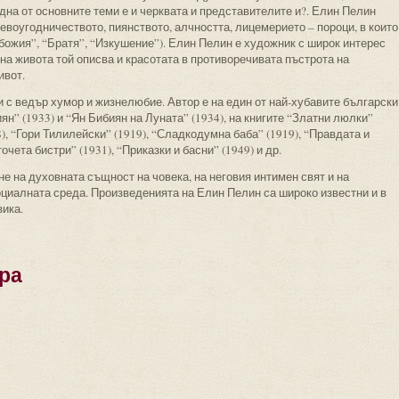
дна от основните теми е и черквата и представителите и?. Елин Пелин
евоугодничеството, пиянството, алчността, лицемерието – пороци, в които
 божия”, “Братя”, “Изкушение”). Елин Пелин е художник с широк интерес
 на живота той описва и красотата в противоречивата пъстрота на
ивот.
 с ведър хумор и жизнелюбие. Автор е на един от най-хубавите български
н” (1933) и “Ян Бибиян на Луната” (1934), на книгите “Златни люлки”
), “Гори Тилилейски” (1919), “Сладкодумна баба” (1919), “Правдата и
очета бистри” (1931), “Приказки и басни” (1949) и др.
е на духовната същност на човека, на неговия интимен свят и на
оциалната среда. Произведенията на Елин Пелин са широко известни и в
зика.
ра