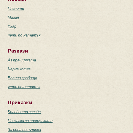
Планети
Магия
Икар
чети по-нататък
Разкази
Аз прашинката
Черна котка
Есенни гробища
чети по-нататък
Приказки
Коледната звезда
Приказка за светулката
За една песъчинка