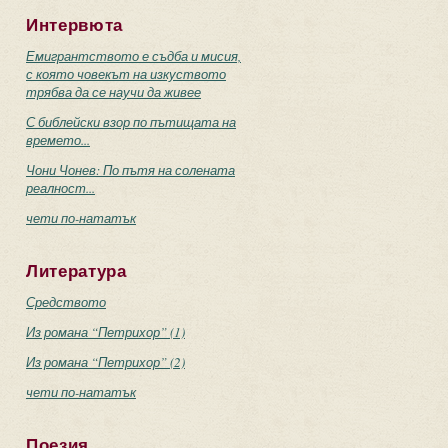
Интервюта
Емигрантството е съдба и мисия,
с която човекът на изкуството
трябва да се научи да живее
С библейски взор по пътищата на
времето...
Чони Чонев: По пътя на солената
реалност...
чети по-нататък
Литература
Средството
Из романа “Петрихор” (1)
Из романа “Петрихор” (2)
чети по-нататък
Поезия