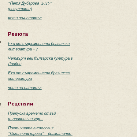
“Петя Дубарова ‘2025”
(резултати)
чети по-нататък
Ревюта
а
Ехо от съвременната бразилска
литература – 2
Четвърт век българска култура в
Лондон
Ехо от съвременната бразилска
литература
чети по-нататък
Рецензии
и
Препуска времето отвъд
първичния си чар...
Поетичната антология
“Омълнени треви” – драматично-