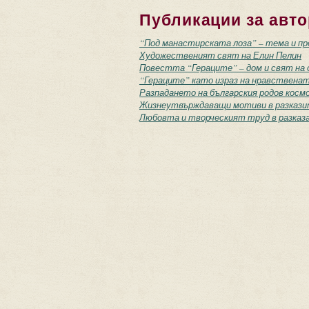
Публикации за авто
“Под манастирската лоза” – тема и п
Художественият свят на Елин Пелин
Повестта “Гераците” – дом и свят на
“Гераците” като израз на нравственат
Разпадането на българския родов косм
Жизнеутвърждаващи мотиви в разказит
Любовта и творческият труд в разказ