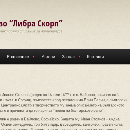
во “Либра Скорп”
Електронно списание за литература
Е-списание
Автори
За нас
Контакти
Иванов Стоянов (роден на 18 юли 1877 г. в с. Байлово, починал на 3
 1949 г. в София), по-известен под псевдонима Елин Пелин, е български
. Централно място в творчеството му заема описанието на българското
ва е и причината да го наричат “певец на българското село”.
лин е роден в Байлово, Софийско. Бащата му, Иван Стоянов – будна
 Освен земеделец, той бил зидар, дърводелец, кантонер, правел коли.
 скромния живот, будният възрожденски дух на рода не позволил на