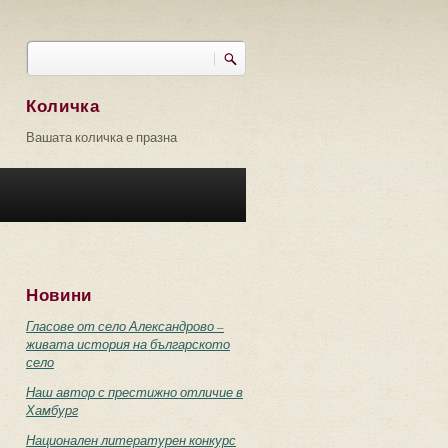
Търси
Форма за търсене
Количка
Вашата количка е празна
Новини
Гласове от село Александрово –
живата история на българското
село
Наш автор с престижно отличие в
Хамбург
Национален литературен конкурс