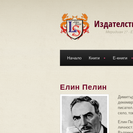
Премини към основното съдържание
Издателст
Меридиан 27 - 
Начало
Книги
Е-книги
Елин Пелин
Димитър 
декември
писател
село, то
Елин Пе
личност.
Въпреки