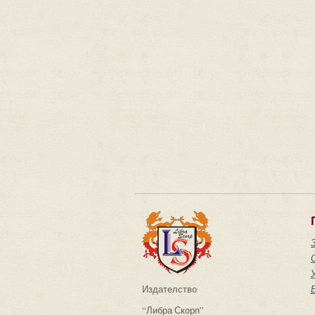
Издателство
“Либра Скорп”