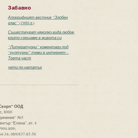
Забавно
Апокрифният вестник “Злобен
глас” (1980 г.)
Съществуват няколко вида любов,
които срещаме в живота си
“Литературни” коментари под
“културни” теми в интернет –
Трета част
чети по-нататък
с
Скорп” ООД
с, 8000
единение” №5
ентър “Елена”, ет. 4
/994-809;
64-34; 089/837-85-50