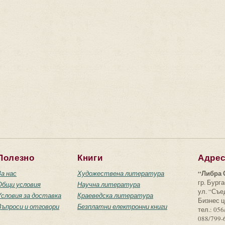
Полезно
Книги
Адре
“Либра 
За нас
Художествена литература
гр. Бурга
Общи условия
Научна литература
ул. “Съ
Условия за доставка
Краеведска литература
Бизнес ц
Въпроси и отговори
Безплатни електронни книги
тел.: 056
088/799-