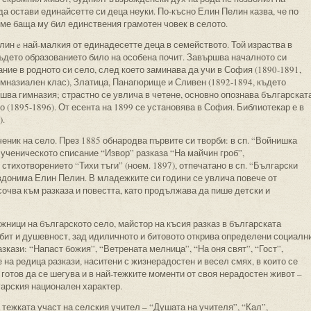
а остави единайсетте си деца неуки. По-късно Елин Пелин казва, че по
еме баща му бил единствения грамотен човек в селото.
лин e най-малкия от единадесетте деца в семейството. Той израства в
където образованието било на особена почит. Завършва началното си
ние в родното си село, след което заминава да учи в София (1890-1891,
имназиален клас), Златица, Панагюрище и Сливен (1892-1894, където
ршва гимназия; страстно се увлича в четене, основно опознава българскат
о (1895-1896). От есента на 1899 се установява в София. Библиотекар е в
).
еник на село. През 1885 обнародва първите си творби: в сп. “Войнишка
 ученическото списание “Извор” разказа “На майчин гроб”,
стихотворението “Тихи тъги” (ноем. 1897), отпечатано в сп. “Български
евдонима Елин Пелин. В младежките си години се увлича повече от
сочва към разказа и повестта, като продължава да пише детски и
жници на българското село, майстор на късия разказ в българската
бит и душевност, зад идиличното и битовото открива определени социалн
зкази: “Напаст божия”, “Ветрената мелница”, “На оня свят”, “Гост”,
 на редица разкази, наситени с жизнерадостен и весел смях, в които се
готов да се шегува и в най-тежките моменти от своя нерадостен живот –
гарския национален характер.
тежката участ на селския учител – “Душата на учителя”, “Кал”,