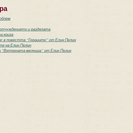
ра
роблем
 отчуждението и раздялата
а криза
ос в повестта “Гераците” от Елин Пелин
е на Елин Пелин
а “Ветрената мелница” от Елин Пелин