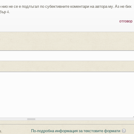
 нио не се е подлъгал по субективните коментари на автора му. Аз не бих
бър 4.
отговор
По-подробна информация за текстовите формати
е.