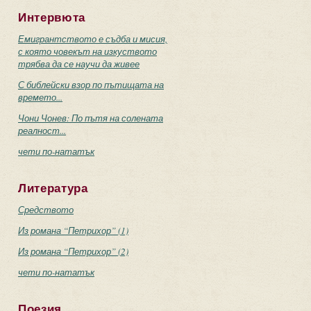
Интервюта
Емигрантството е съдба и мисия,
с която човекът на изкуството
трябва да се научи да живее
С библейски взор по пътищата на
времето...
Чони Чонев: По пътя на солената
реалност...
чети по-нататък
Литература
Средството
Из романа “Петрихор” (1)
Из романа “Петрихор” (2)
чети по-нататък
Поезия