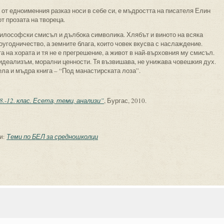
от едноименния разказ носи в себе си, е мъдростта на писателя Елин
т прозата на твореца.
философски смисъл и дълбока символика. Хлябът и виното на всяка
воугодничество, а земните блага, които човек вкусва с наслаждение.
а на хората и тя не е прегрешение, а живот в най-върховния му смисъл.
 идеализъм, морални ценности. Тя възвишава, не унижава човешкия дух.
ла и мъдра книга – “Под манастирската лоза”.
.-12. клас. Есета, теми, анализи”
, Бургас, 2010.
Теми по БЕЛ за средношколци
и: