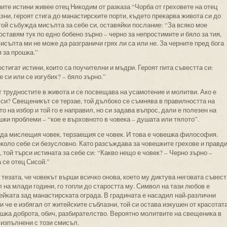
ите истини живее отец Никодим от разказа “Чорба от греховете на отец
ни, героят стига до манастирските порти, където прекарва живота си до
 той събужда мисълта за себе си, оставяйки послание: “За всяко мое
ставям тук по едно бобено зърно – черно за непростимите и бяло за тия,
исълта ми не може да разграничи грях ли са или не. За черните пред бога
 за прошка.”
стигат истини, които са поучителни и мъдри. Героят пита съвестта си:
 си или се изгубих? – бяло зърно.”
от трудностите в живота и се посвещава на усамотение и молитви. Ако е
 си? Свещеникът се терзае, той дълбоко се съмнява в правилността на
о на избор и той го е направил, но си задава въпрос, дали е полезен на
шки проблеми – “кое е върховното в човека – душата или тялото”.
жда мислещия човек, терзаещия се човек. И това е човешка философия.
около себе си безусловно. Като разсъждава за човешките грехове и правди
а, той търси истината за себе си: “Какво нещо е човек? – Черно зърно –
а се отец Сисой.”
тезата, че човекът върши всичко онова, което му диктува неговата съвест
 на млади години, го топли до старостта му. Символ на тази любов е
пейката зад манастирската ограда. В градината е насадил най-различни
и че е избягал от житейските съблазни, той си остава изкушен от красотат
вешка доброта, обич, разбирателство. Вероятно молитвите на свещеника в
 изпълнени с този смисъл.