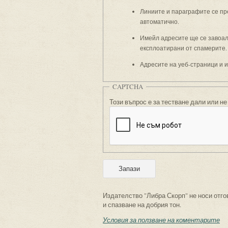
Линиите и параграфите се пр
автоматично.
Имейл адресите ще се завоали
експлоатирани от спамерите.
Адресите на уеб-страници и 
CAPTCHA
Този въпрос е за тестване дали или не
Издателство "Либра Скорп" не носи отго
и спазване на добрия тон.
Условия за ползване на коментарите