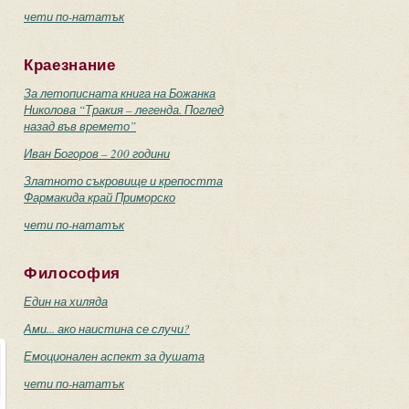
чети по-нататък
Краезнание
За летописната книга на Божанка
Николова “Тракия – легенда. Поглед
назад във времето”
Иван Богоров – 200 години
Златното съкровище и крепостта
Фармакида край Приморско
чети по-нататък
Философия
Един на хиляда
Ами... ако наистина се случи?
Емоционален аспект за душата
чети по-нататък