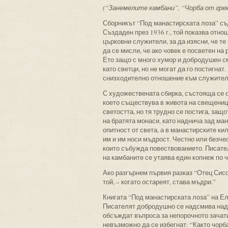
(“Занемелите камбани”, “Чорба от гре
Сборникът “Под манастирската лоза” съд
Създаден през 1936 г., той показва отн
църковни служители, за да изясни, че те
да се мисли, че ако човек е посветен н
Ето защо с много хумор и добродушен с
като светци, но не могат да го постигна
снизходително отношение към служителит
С художествената сбирка, състояща се о
което съществува в живота на свещеници
светостта, но тя трудно се постига, за
на братята монаси, като наднича зад ман
опитност от света, а в манастирските к
им и им носи мъдрост. Честно или безче
които събужда повествованието. Писател
на камбаните се утаява един копнеж по 
Ако разгърнем първия разказ “Отец Сисо
той, – когато остареят, става мъдри.”
Книгата “Под манастирската лоза” на Ел
Писателят добродушно се надсмива над 
обсъждат въпроса за непорочното зачатие
невъзможно да се избегнат: “Както чорба