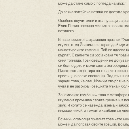
може да стане само с погледа на мъж.”
До всяка житейска истина се достига чре
Особено поучителни и вълнуващи са раз
Елин Пелин насочва мисълта на читателя
истинско.
В навечерието на храмовия празник “Ус
игумен отец Йоаким се старае да бъде из
манастирските камбани. Той се ядосва на
кърпа”. С калните си боси крака тя прав
синя топчица. Този свещеник не дочува 
си болно дете и моли света Богородица з
Писателят акцентира на това, че героят 
присъщ на всеки свещеник. Зад външната
заради това, че отец Йоаким хвърля на п
чува и не разбира човешката мъка и болк
Занемелите камбани – това е метафора н
игуменът проумява своята грешка и я по
звук. И когато се навежда, взема и забо
нямаше никой, а тежките камбани се люл
Всички богомолци приемат това като бо
може и да поправя своите грешки. До мъ