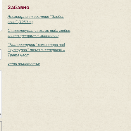
Забавно
Апокрифният вестник “Злобен
глас” (1980 г.)
Съществуват няколко вида любов,
които срещаме в живота си
“Литературни” коментари под
“културни” теми в интернет –
Трета част
чети по-нататък