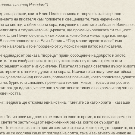
ховете на отец Никодим”)
ържа разкази, които Елин Пелин написва в творческата си зрялост.
ошението на писателя към поповете и свещениците, така наречените
 не са светци, а обикновени хора, изкушени от земните съблазни. Излишно 
а религията и служението на църквата, ще промени човешката си същност.
мях Елин Пелин се отнася към хората, които биха желали да изглеждат
т. В повествованието на Елин Пелин – “Под манастирската лоза” има
е на вярата и то е породено от хумористичния патос на писателя.
т единадесет разказа, творецът прави обобщение на доброто и злото,
те. Те са изобразени като хора, у които има неутолим стремеж към
щото земният живот е изкусителен. Писателят хвърля светлина върху живот
астирските стени и в душите на хората. Всички те са получили житейска
илии, усамотени над библията, получават познание, което прояснява душите
стно, бурно или спокойно преминава техният живот – това са въпросите,
ят ражда идеята, че все пак в молитвената тишина на храма и под звъна
човечността.
й”, веднага ще открием една истина: “Книгите са като хората – казваше
ин Пелин носи мъдростта не само на своето време, а на всички времена.
светиите застъпници от едноименния разказ, които се събират да
. Те всички сякаш са против земните страсти, които раждат пороците, но 
та не се осолява само от погледа на солта, така и зачатието на човек не