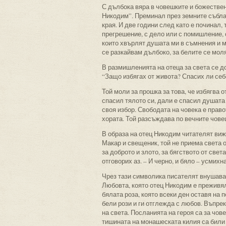
С дълбока вяра в човешките и божествен
Никодим”. Преминал през земните съблаз
края. И две години след като е починал,
прегрешение, с дело или с помишление, о
които хвърлят душата ми в съмнения и м
се разкайвам дълбоко, за белите се моля
В размишленията на отеца за света се до
“Защо избягах от живота? Спасих ли себе
Той моли за прошка за това, че избягва 
спасил тялото си, дали е спасил душата
своя избор. Свободата на човека е правот
хората. Той разсъждава по вечните чове
В образа на отец Никодим читателят ви
Макар и свещеник, той не приема света 
за доброто и злото, за бягството от свет
отговорих аз. – И черно, и бяло – усмихн
Чрез тази символика писателят внушава 
Любовта, която отец Никодим е преживял
бялата роза, която всеки ден оставя на 
бели рози и ги отглежда с любов. Въпрек
на света. Посланията на героя са за чо
тишината на монашеската килия са били