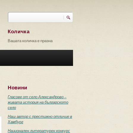
Търси
Форма за търсене
Количка
Вашата количка е празна
Новини
Гласове от село Александрово –
живата история на българското
село
Наш автор с престижно отличие в
Хамбург
Национален литературен конкурс