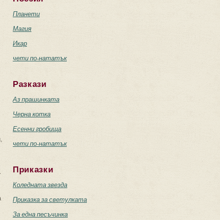
Планети
Магия
Икар
чети по-нататък
Разкази
Аз прашинката
Черна котка
Есенни гробища
,
чети по-нататък
Приказки
.
Коледната звезда
а
Приказка за светулката
За една песъчинка