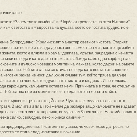
з изпитание.
казите “Занемелите камбани” и “Чорба от греховете на отец Никодим”.
 към светостта и мъдростта на душата, което се постига трудно, но е
пение Богородично” Жрелинският манастир свети от чистота. Старият
ряден във всичко и така да дочака оня тържествен миг, когато ще забият
 жената, която е влязла в храма “дрипава, мръсна, забрадена с нечиста
и стъпки по пода и като дар на църквата забожда само една карфица със
искрените и дълбоко човешки молитви на майката, която държи на ръцете
а спасение. Нейните сълзи се стичат по пода като восъка от свещите.
на неговия разказ не носи дълбокия хуманизъм, който трябва да бъде
 чистота на човека стои духовната чистота и мъдрост. И не толкова
ода карфицата, камбаните остават неми. Причината е в това, че отецът не
а. Той остава ням за молитвите и страданието на жената майка.
а извършения грях от отец Йоаким. Чудото се случва тогава, когато
правя. В молитви и плач той желае да разбере защо камбаните не издават
жда на завесата синята карфица, се чува камбанен звън: “На камбанарията
ееха силно, свободно, леко и биеха самички.”
жие предопределение. Писателят внушава, че човек може да греши, но
дростта се стига след изпитание и покаяние.