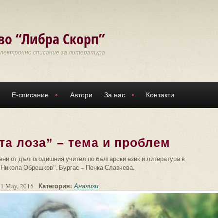
во “Либра Скорп”
Електронно списание за литература
Е-списание
Автори
За нас
Контакти
та лоза” – тема и проблем
ни от дългогодишния учител по български език и литература в
Никола Обрешков”, Бургас – Пенка Славчева.
Категория:
31 May, 2015
Анализи