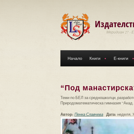
Премини към основното съдържание
Издателст
Меридиан 27 - 
Начало
Книги
Е-книги
“Под манастирска
Теми по БЕЛ за средношколци, разработе
Природоматематическа гимназия “Акад. 
Автор:
Дата:
Пенка Славчева
неделя, 