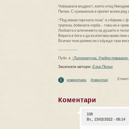
Човешката мъдрост, която отец Никодим 
Пелин. С хуманизъм е пропит всеки ред о
“Под манастирската лоза” е сборник с 
трапеза, бобената чорба – това не е чре
Любовта е влечението на душите и телат
Вярата в бога е да възпитава нравствен
Всички тези размисли събужда тази весе
-----------------
Публ. в
“Литература. Учебно помагало 8
Засегнати автори:
Елин Пелин
Етикет
коментари
Коментар
1
Коментари
108
Вт., 15/02/2022 - 08:14