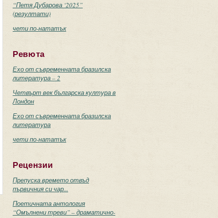
“Петя Дубарова ‘2025”
(резултати)
чети по-нататък
Ревюта
Ехо от съвременната бразилска
литература – 2
Четвърт век българска култура в
Лондон
Ехо от съвременната бразилска
литература
чети по-нататък
Рецензии
Препуска времето отвъд
първичния си чар...
Поетичната антология
“Омълнени треви” – драматично-