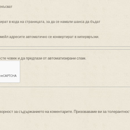
екъсват
рат в кода на страницата, за да се намали шанса да бъдат
имейл адресите автоматично се конвертират в хипервръзки.
 сте човек и да предпази от автоматизирани спам.
ворност за съдържанието на коментарите. Призоваваме ви за толерантнос