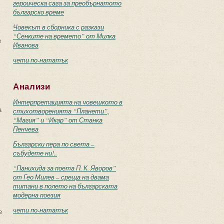
героическа сага за преобърнатото
българско време
Човекът в сборника с разкази
“Сенките на времето” от Милка
е
Иванова
чети по-нататък
Анализи
Интерпретацията на човешкото в
а
стихотворенията “Планети”,
“Магия” и “Икар” от Станка
Пенчева
Български пера по света –
събудете ни!..
“Панихида за поета П. К. Яворов”
от Гео Милев – среща на двама
титани в полето на българската
модерна поезия
чети по-нататък
е