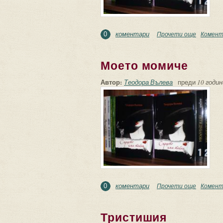
коментари
Прочети още
about Пе
Комент
0
Моето момиче
Автор:
Теодора Вълева
преди
10 годин
коментари
Прочети още
about Мо
Комент
0
Тристишия