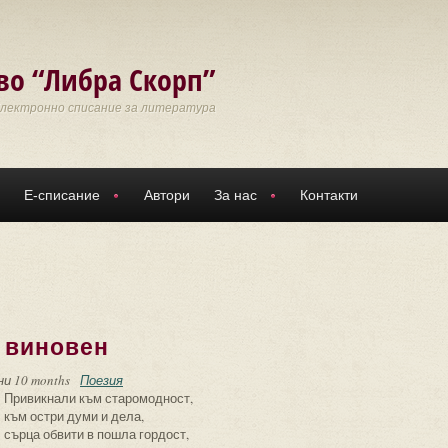
во “Либра Скорп”
Електронно списание за литература
Е-списание
Автори
За нас
Контакти
е виновен
ни 10 months
Поезия
Привикнали към старомодност,
към остри думи и дела,
сърца обвити в пошла гордост,