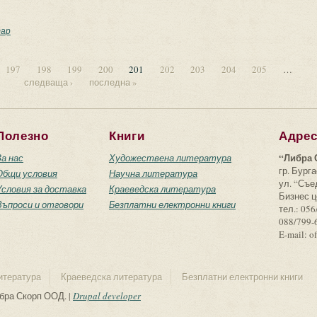
страктен хуманизъм
ар
197
198
199
200
201
202
203
204
205
…
следваща ›
последна »
Полезно
Книги
Адре
“Либра 
За нас
Художествена литература
гр. Бурга
Общи условия
Научна литература
ул. “Съ
Условия за доставка
Краеведска литература
Бизнес ц
Въпроси и отговори
Безплатни електронни книги
тел.: 056
088/799-
E-mail: o
итература
Краеведска литература
Безплатни електронни книги
ибра Скорп ООД. |
Drupal developer