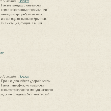
и 11 months
Поезия
Пак ме гледаш с онези очи,
които някога хвърляха мълнии,
изпод кичур сребристи коси
и с венеца от ситните бръчици,
ти си същия, същия, същия…
съчен часовник
ар
и 11 months
Поезия
Принце, дванайсет удари и бягам!
Няма пантофка, но имам очи,
с които те карах по мен да изгаряш
и да ме следваш безпаметно ти!