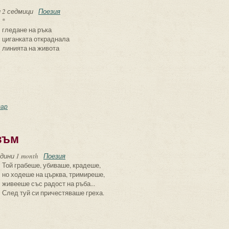
и 2 седмици
Поезия
*
гледане на ръка
циганката откраднала
линията на живота
истишия
ар
зъм
одини 1 month
Поезия
Той грабеше, убиваше, крадеше,
но ходеше на църква, тримиреше,
живееше със радост на ръба...
След туй си причестяваше греха.