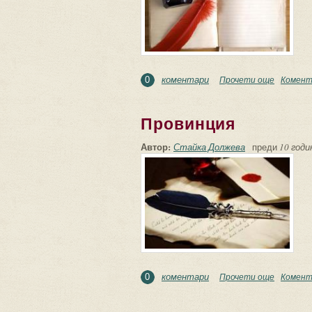
коментари
Прочети още
about Все
Комент
0
Провинция
Автор:
Стайка Должева
преди
10 годи
коментари
Прочети още
about Пр
Комент
0