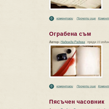
коментари
Прочети още
about Пе
Комент
0
Ограбена съм
Автор:
Надежда Радева
преди
10 годин
коментари
Прочети още
about Ог
Комент
0
Пясъчен часовник