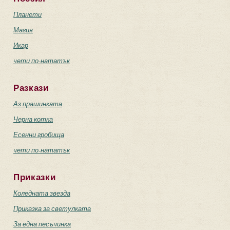
Планети
Магия
Икар
чети по-нататък
Разкази
Аз прашинката
Черна котка
Есенни гробища
чети по-нататък
Приказки
Коледната звезда
Приказка за светулката
За една песъчинка