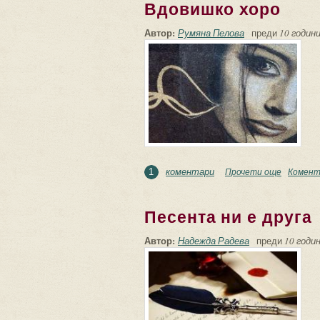
Вдовишко хоро
Автор:
Румяна Пелова
преди
10 години
коментари
Прочети още
about Вд
Комент
1
Песента ни е друга
Автор:
Надежда Радева
преди
10 годин