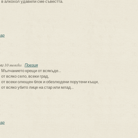
в алкохол удавили сме съвестта.
 някой друг ни е виновен
ар
ни 10 months
Поезия
Мълчанието крещи от всякъде...
от всяко село, всеки град,
от всеки олющен блок и обезлюдени порутени къщи,
от всяко убито лице на стар или млад...
овинция
ар