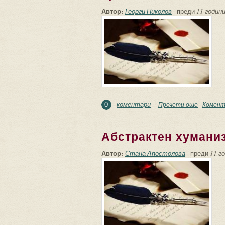
Автор:
Георги Николов
преди
11 годин
коментари
Прочети още
about Тр
Комент
0
Абстрактен хумани
Автор:
Стана Апостолова
преди
11 г