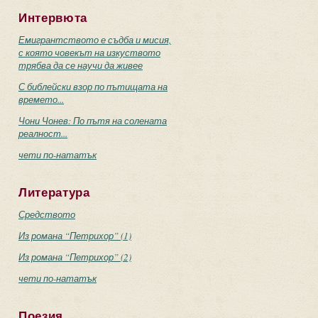
Интервюта
Емигрантството е съдба и мисия,
с която човекът на изкуството
трябва да се научи да живее
С библейски взор по пътищата на
времето...
Чони Чонев: По пътя на солената
реалност...
чети по-нататък
Литература
Средството
Из романа “Петрихор” (1)
Из романа “Петрихор” (2)
чети по-нататък
Поезия