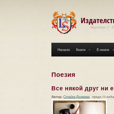
Премини към основното съдържание
Издателст
Меридиан 27 - 
Начало
Книги
Е-книги
Поезия
Все някой друг ни 
Автор:
Стайка Должева
преди
10 годи