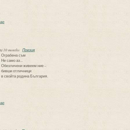
сента ни е друга
ар
и 10 months
Поезия
Ограбена съм
Не само аз...
Обезличени живеем ние –
бивши отличници
в свойта родина България.
рабена съм
ар