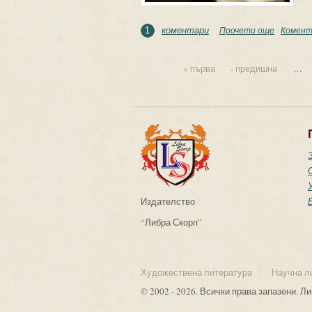
коментари
Прочети още
about Аб
Комент
1
« първа
‹ предишна
…
Страници
Издателство
“Либра Скорп”
Художествена литература
Научна л
© 2002 - 2026. Всички права запазени. Л