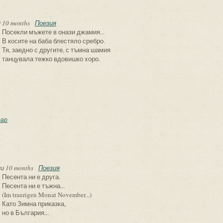
 10 months
Поезия
Посекли мъжете в онази джамия...
В косите на баба блестяло сребро.
Тя, заедно с другите, с тъмна шамия
танцувала тежко вдовишко хоро.
овишко хоро
ар
и 10 months
Поезия
Песента ни е друга.
Песента ни е тъжна...
(Im traurigen Monat November...)
Като Зимна приказка,
но в България...