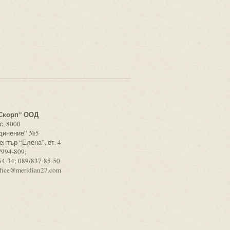
с
Скорп” ООД
с, 8000
единение” №5
ентър “Елена”, ет. 4
/994-809;
64-34; 089/837-85-50
ffice@meridian27.com