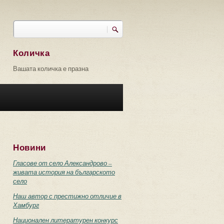
Търси
Форма за търсене
Количка
Вашата количка е празна
Новини
Гласове от село Александрово –
живата история на българското
село
Наш автор с престижно отличие в
Хамбург
Национален литературен конкурс