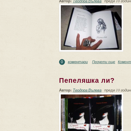
Автор:
Теодора Вълева
преди
10 годин
коментари
Прочети още
about Пя
Комент
0
Пепеляшка ли?
Автор:
Теодора Вълева
преди
10 годин