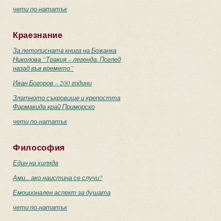
чети по-нататък
Краезнание
За летописната книга на Божанка
Николова “Тракия – легенда. Поглед
назад във времето”
Иван Богоров – 200 години
Златното съкровище и крепостта
Фармакида край Приморско
чети по-нататък
Философия
Един на хиляда
Ами... ако наистина се случи?
Емоционален аспект за душата
чети по-нататък