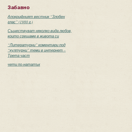
Забавно
Апокрифният вестник “Злобен
глас” (1980 г.)
Съществуват няколко вида любов,
които срещаме в живота си
“Литературни” коментари под
“културни” теми в интернет –
Трета част
чети по-нататък