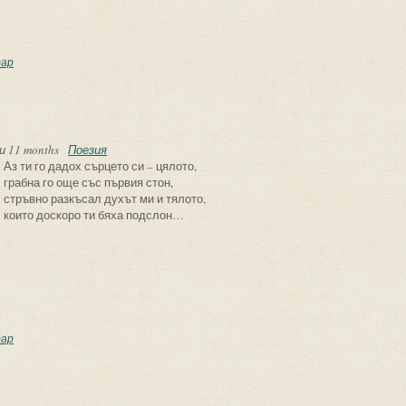
пеляшка ли?
ар
и 11 months
Поезия
Аз ти го дадох сърцето си – цялото,
грабна го още със първия стон,
стръвно разкъсал духът ми и тялото,
които доскоро ти бяха подслон…
ето момиче
ар