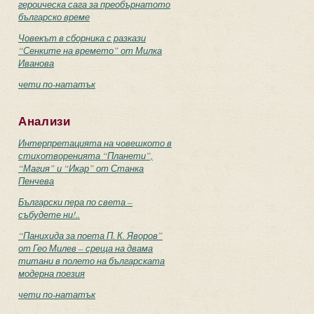
героическа сага за преобърнатото
българско време
Човекът в сборника с разкази
“Сенките на времето” от Милка
Иванова
чети по-нататък
Анализи
Интерпретацията на човешкото в
стихотворенията “Планети”,
“Магия” и “Икар” от Станка
Пенчева
Български пера по света –
събудете ни!..
“Панихида за поета П. К. Яворов”
от Гео Милев – среща на двама
титани в полето на българската
модерна поезия
чети по-нататък