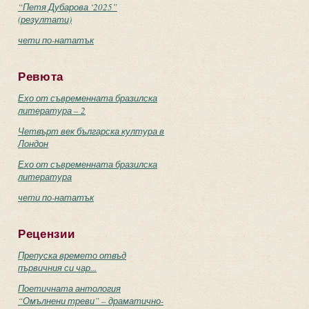
“Петя Дубарова ‘2025”
(резултати)
чети по-нататък
Ревюта
Ехо от съвременната бразилска
литература – 2
Четвърт век българска култура в
Лондон
Ехо от съвременната бразилска
литература
чети по-нататък
Рецензии
Препуска времето отвъд
първичния си чар...
Поетичната антология
“Омълнени треви” – драматично-