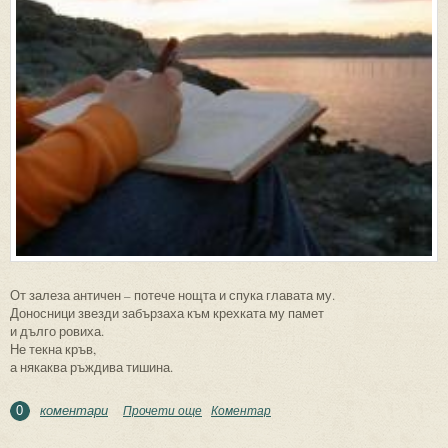
От залеза античен – потече нощта и спука главата му.
Доносници звезди забързаха към крехката му памет
и дълго ровиха.
Не текна кръв,
а някаква ръждива тишина.
коментари
Прочети още
about Поетът
Коментар
0