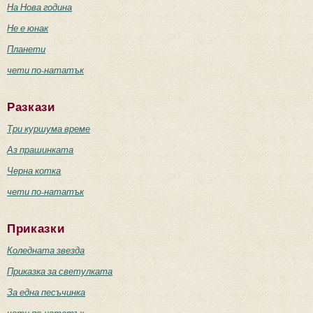
На Нова година
Не е юнак
Планети
чети по-нататък
Разкази
Три куршума време
Аз прашинката
Черна котка
чети по-нататък
Приказки
Коледната звезда
Приказка за светулката
За една песъчинка