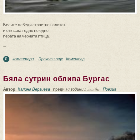
Белите лебеди страстно налитат
и откъсват едно по едно
перата на черната птица.
...
коментари
Прочети още
about Черният лебед
Коментар
0
Бяла сутрин облива Бургас
Автор:
Калина Вергиева
преди
10 години 5 months
Поезия