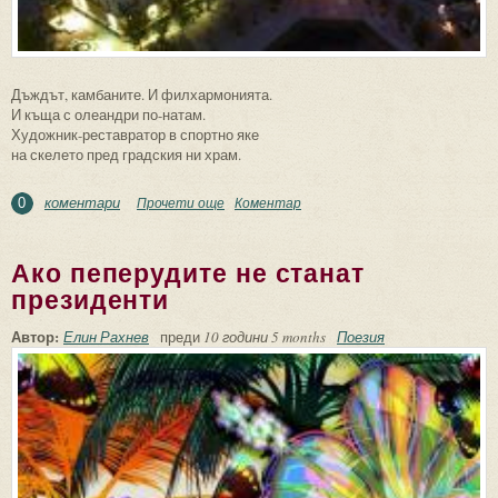
Дъждът, камбаните. И филхармонията.
И къща с олеандри по-натам.
Художник-реставратор в спортно яке
на скелето пред градския ни храм.
коментари
Прочети още
about Градът
Коментар
0
Ако пеперудите не станат
президенти
Автор:
Елин Рахнев
преди
10 години 5 months
Поезия