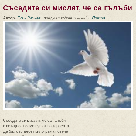
Съседите си мислят, че са гълъби
Автор:
Елин Рахнев
преди
10 години 5 months
Поезия
Съседите си мислят, че са гълъби,
а всъщност само пушат на терасата.
Да бях със десет килограма повече