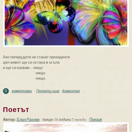
Ако пеперудите не станат президенти
цял живот ще си остана в ъгъла
и ще си казвам – нищо
нищо
нищо.
коментари
Прочети още
about Ако пеперудите не станат
Коментар
0
президенти
Поетът
Автор:
Елин Рахнев
преди
10 години 5 months
Поезия