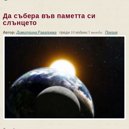
Да събера във паметта си
слънцето
Автор:
Димитрина Равалиева
преди
10 години 5 months
Поезия