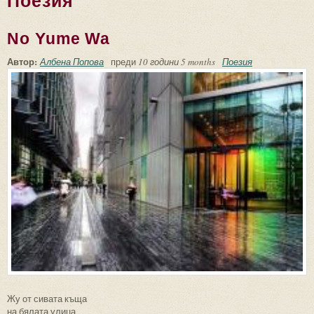
Поезия
No Yume Wa
Автор:
Албена Попова
преди
10 години 5 months
Поезия
Жу от сивата къща
на бялата улица