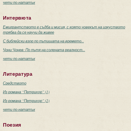
чети по-нататък
Интервюта
Емигрантството е съдба и мисия, с която човекът на изкуството
трябва да се научи да живее
С библейски взор по пътищата на времето...
Чони Чонев: По пътя на солената реалност...
чети по-нататък
Литература
Средството
Из романа “Петрихор” (1)
Из романа “Петрихор” (2)
чети по-нататък
Поезия