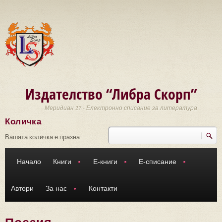
Премини към основното съдържание
Издателство “Либра Скорп”
Меридиан 27 - Електронно списание за литература
Количка
Търси
Форма за търсене
Вашата количка е празна
Начало
Книги
Е-книги
Е-списание
Автори
За нас
Контакти