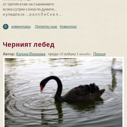
от третия етаж на съмнението
всяка сутрин слиза по думите...
и улицата се .... р а з п Л и С к в A ...
коментари
Прочети още
about No Yume Wa
Коментар
0
Черният лебед
Автор:
Калина Вергиева
преди
10 години 5 months
Поезия