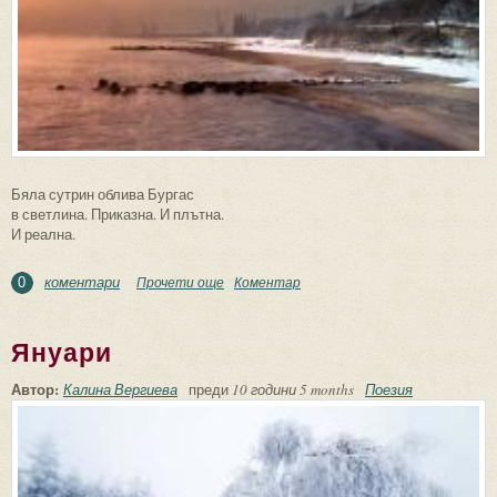
Бяла сутрин облива Бургас
в светлина. Приказна. И плътна.
И реална.
коментари
Прочети още
about Бяла сутрин облива Бургас
Коментар
0
Януари
Автор:
Калина Вергиева
преди
10 години 5 months
Поезия