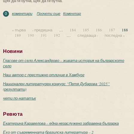
щях да ги бутна, щях да ги бутна.
коментари
Прочети още
about Съседите си мислят, че са гълъби
Коментар
0
« първа
‹ предишна
…
184
185
186
187
188
189
190
191
192
…
следваща ›
последна »
Страници
Новини
Гласове от село Александрово – живата история на българското
село
Наш автор с престижно отличие в Хамбург
Национален литературен конкурс “Петя Дубарова ‘2025”
(резултати)
чети по-нататък
Ревюта
Екатерина Каравелова – една незаслужено забравена българка
Ехо от съвременната бразилска литература – 2