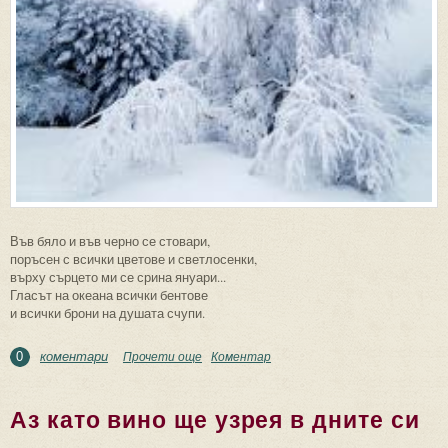
Във бяло и във черно се стовари,
поръсен с всички цветове и светлосенки,
върху сърцето ми се срина януари...
Гласът на океана всички бентове
и всички брони на душата счупи.
коментари
Прочети още
about Януари
Коментар
0
Аз като вино ще узрея в дните си