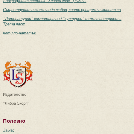
Апокрифният вестник “Злобен глас” (1980 г.)
Съществуват няколко вида любов, които срещаме в живота си
“Литературни” коментари под “културни” теми в интернет –
Трета част
чети по-нататък
Издателство
“Либра Скорп”
Полезно
За нас