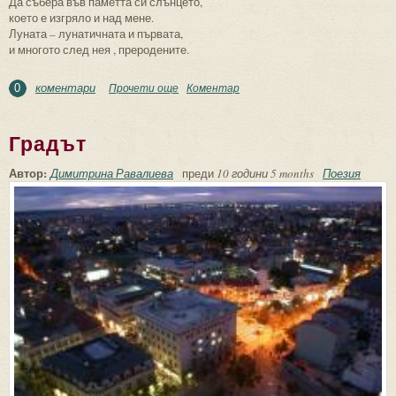
Да събера във паметта си слънцето,
което е изгряло и над мене.
Луната – лунатичната и първата,
и многото след нея , преродените.
коментари
Прочети още
about Да събера във паметта си слънцето
Коментар
0
Градът
Автор:
Димитрина Равалиева
преди
10 години 5 months
Поезия