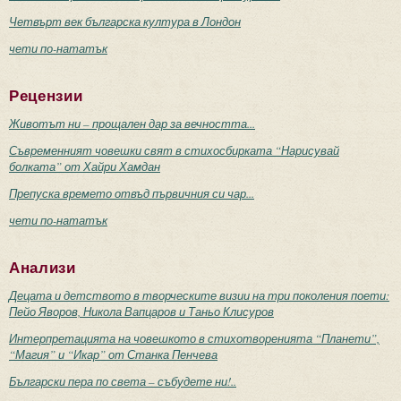
Четвърт век българска култура в Лондон
чети по-нататък
Рецензии
Животът ни – прощален дар за вечността...
Съвременният човешки свят в стихосбирката “Нарисувай
болката” от Хайри Хамдан
Препуска времето отвъд първичния си чар...
чети по-нататък
Анализи
Децата и детството в творческите визии на три поколения поети:
Пейо Яворов, Никола Вапцаров и Таньо Клисуров
Интерпретацията на човешкото в стихотворенията “Планети”,
“Магия” и “Икар” от Станка Пенчева
Български пера по света – събудете ни!..