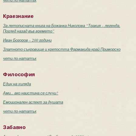
чети по-нататък
Краезнание
За летописната книга на Божанка Николова “Тракия – легенда.
Поглед назад във времето”
Иван Богоров – 200 години
Златното съкровище и крепостта Фармакида край Приморско
чети по-нататък
Философия
Един на хиляда
Ами... ако наистина се случи?
Емоционален аспект за душата
чети по-нататък
Забавно