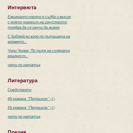
Интервюта
Емигрантството е съдба и мисия,
с която човекът на изкуството
трябва да се научи да живее
С библейски взор по пътищата на
времето...
Чони Чонев: По пътя на солената
реалност...
чети по-нататък
Литература
Средството
Из романа “Петрихор” (1)
Из романа “Петрихор” (2)
чети по-нататък
Поезия