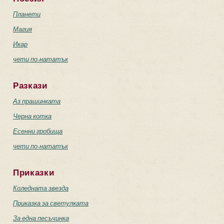
Планети
Магия
Икар
чети по-нататък
Разкази
Аз прашинката
Черна котка
Есенни гробища
чети по-нататък
Приказки
Коледната звезда
Приказка за светулката
За една песъчинка