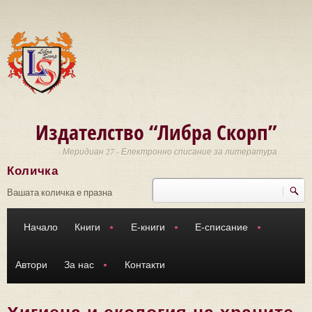
Премини към основното съдържание
Издателство “Либра Скорп”
Меридиан 27 - Електронно списание за литература
Количка
Търси
Форма за търсене
Вашата количка е празна
Начало
Книги
Е-книги
Е-списание
Автори
За нас
Контакти