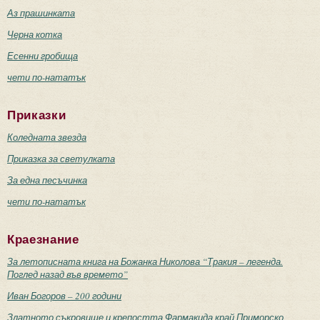
Аз прашинката
Черна котка
Есенни гробища
чети по-нататък
Приказки
Коледната звезда
Приказка за светулката
За една песъчинка
чети по-нататък
Краезнание
За летописната книга на Божанка Николова “Тракия – легенда.
Поглед назад във времето”
Иван Богоров – 200 години
Златното съкровище и крепостта Фармакида край Приморско