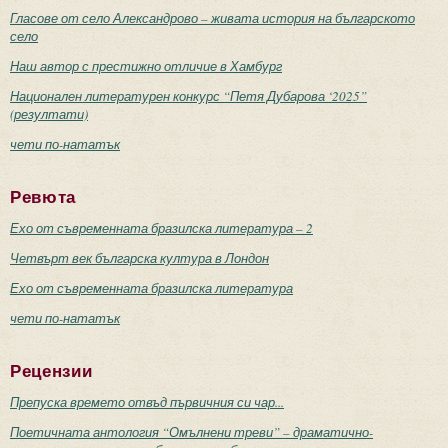
Гласове от село Александрово – живата история на българското
село
Наш автор с престижно отличие в Хамбург
Национален литературен конкурс “Петя Дубарова ‘2025”
(резултати)
чети по-нататък
Ревюта
Ехо от съвременната бразилска литература – 2
Четвърт век българска култура в Лондон
Ехо от съвременната бразилска литература
чети по-нататък
Рецензии
Препуска времето отвъд първичния си чар...
Поетичната антология “Омълнени треви” – драматично-