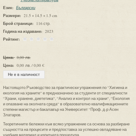
Език:
Български
Размери:
21.5 × 14.5 × 1.5 cm
Брой страници:
116 стр.
Година на издаване:
2023
Рейтинг:
Цена:
0,00 лв.
Цена:
0,00 лв. / 0,00 €
Настоящото Ръководство за практически упражнения по “Хигиена и
екология на храните“ е предназначено за студенти от специалности
“Храни, хранене, диететика“, “Анализ и контрол на храни“, “Екология
и опазване на околната среда“ в образователно квалификационните
степени магистър и бакалавър на Университет “Проф. д-р Асен
Златаров.
Теоретичните бележки към всяко упражнение са основа за разбиране
същността на процесите и предпоставка за успешно овладяване на
учебния материал и изпитната процедура.