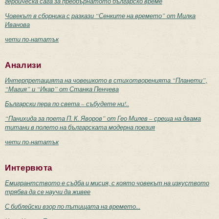
героическа сага за преобърнатото българско време
Човекът в сборника с разкази “Сенките на времето” от Милка
Иванова
чети по-нататък
Анализи
Интерпретацията на човешкото в стихотворенията “Планети”,
“Магия” и “Икар” от Станка Пенчева
Български пера по света – събудете ни!..
“Панихида за поета П. К. Яворов” от Гео Милев – среща на двама
титани в полето на българската модерна поезия
чети по-нататък
Интервюта
Емигрантството е съдба и мисия, с която човекът на изкуството
трябва да се научи да живее
С библейски взор по пътищата на времето...