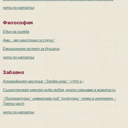
чети по-нататък
Философия
Един на хиляда
Ами... ако наистина се случи?
Емоционален аспект за душата
чети по-нататък
Забавно
Апокрифният вестник “Злобен глас” (1980 г.)
Съществуват няколко вида любов, които срещаме в живота си
“Литературни” коментари под “културни” теми в интернет –
Трета част
чети по-нататък