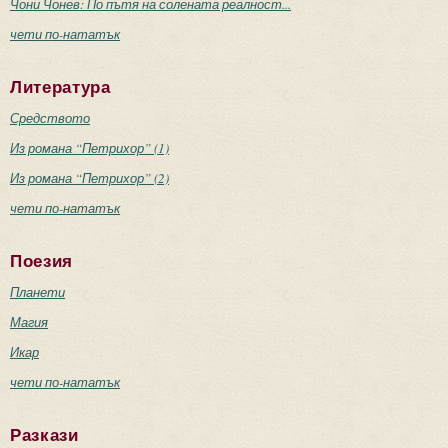
Чони Чонев: По пътя на солената реалност...
чети по-нататък
Литература
Средството
Из романа “Петрихор” (1)
Из романа “Петрихор” (2)
чети по-нататък
Поезия
Планети
Магия
Икар
чети по-нататък
Разкази