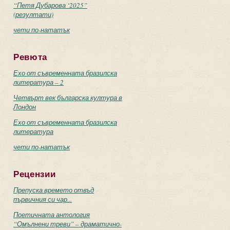
“Петя Дубарова ‘2025”
(резултати)
чети по-нататък
Ревюта
Ехо от съвременната бразилска
литература – 2
Четвърт век българска култура в
Лондон
Ехо от съвременната бразилска
литература
чети по-нататък
Рецензии
Препуска времето отвъд
първичния си чар...
Поетичната антология
“Омълнени треви” – драматично-