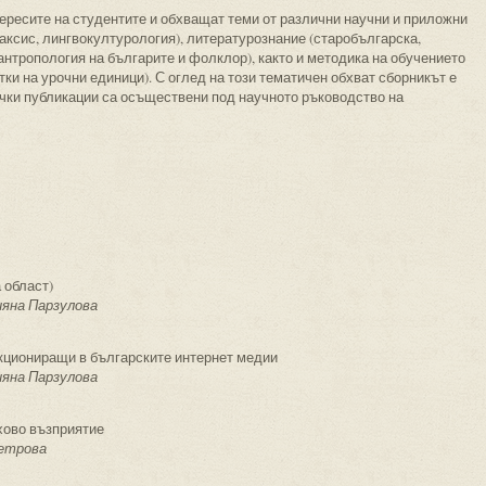
ересите на студентите и обхващат теми от различни научни и приложни
таксис, лингвокултурология), литературознание (старобългарска,
антропология на българите и фолклор), както и методика на обучението
тки на урочни единици). С оглед на този тематичен обхват сборникът е
ички публикации са осъществени под научното ръководство на
 област)
ияна Парзулова
кциониращи в българските интернет медии
ияна Парзулова
хово възприятие
Петрова