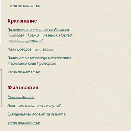
чети по-нататък
Краезнание
За летописната книга на Божанка
Николова “Тракия – легенда. Поглед
назад във времето”
Иван Богоров – 200 години
Златното съкровище и крепостта
Фармакида край Приморско
чети по-нататък
Философия
Един на хиляда
Ами... ако наистина се случи?
Емоционален аспект за душата
чети по-нататък