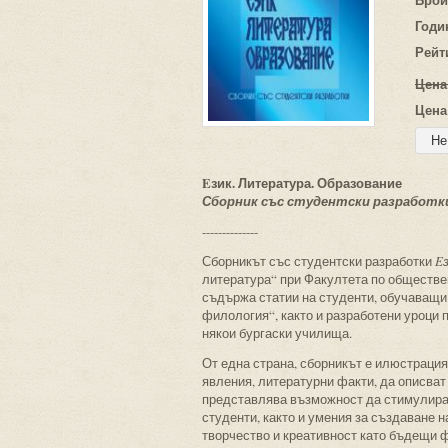
Годи
Рейт
Цена
Цена
Eзик. Литература. Образование
Сборник със студентски разработк
--------------
Сборникът със студентски разработки
E
литература“ при Факултета по обществен
съдържа статии на студенти, обучаващи
филология“, както и разработени уроци п
някои бургаски училища.
От една страна, сборникът е илюстрация
явления, литературни факти, да описват 
представлява възможност да стимулира
студенти, както и умения за създаване 
творчество и креативност като бъдещи 