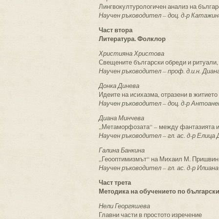
Лингвокултурологичен анализ на българ
Научен ръководител – доц. д-р Катажин
Част втора
Литература. Фолклор
Християна Христова
Свещените български обреди и ритуали,
Научен ръководител – проф. д.и.н. Диан
Донка Динева
Идеите на исихазма, отразени в житието
Научен ръководител – доц. д-р Антоан
Диана Минчева
„Метаморфозата“ – между фантазията и
Научен ръководител – гл. ас. д-р Елица
Галина Банкина
„Геооптимизмът“ на Михаил М. Пришвин
Научен ръководител – гл. ас. д-р Илиан
Част трета
Методика на обучението по български
Нели Георгяшева
Главни части в простото изречение