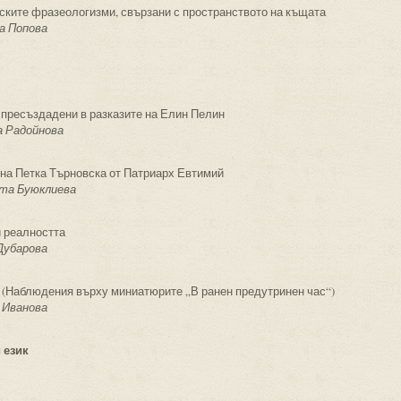
ските фразеологизми, свързани с пространството на къщата
а Попова
 пресъздадени в разказите на Елин Пелин
а Радойнова
 на Петка Търновска от Патриарх Евтимий
ета Буюклиева
 реалността
 Дубарова
 (Наблюдения върху миниатюрите „В ранен предутринен час“)
а Иванова
 език