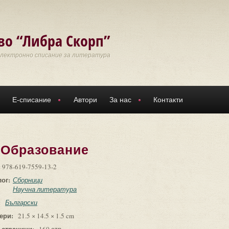
во “Либра Скорп”
Електронно списание за литература
Е-списание
Автори
За нас
Контакти
. Образование
:
978-619-7559-13-2
лог:
Сборници
Научна литература
:
Български
ери:
21.5 × 14.5 × 1.5 cm
 страници: