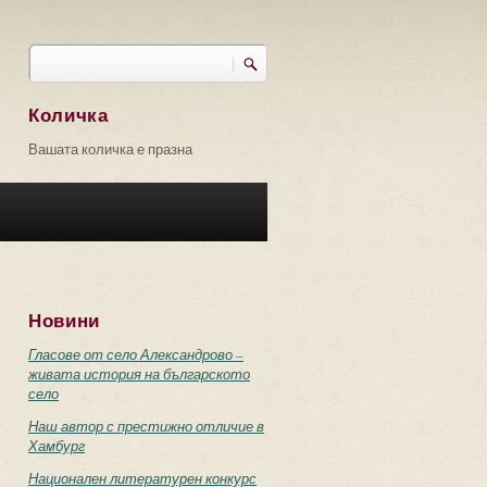
Търси
Форма за търсене
Количка
Вашата количка е празна
Новини
Гласове от село Александрово –
живата история на българското
село
Наш автор с престижно отличие в
Хамбург
Национален литературен конкурс