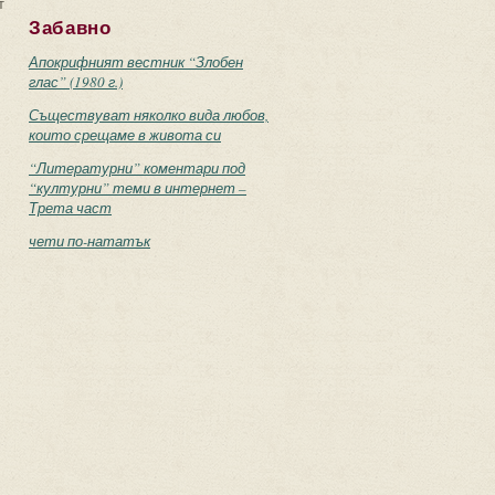
т
Забавно
Апокрифният вестник “Злобен
глас” (1980 г.)
Съществуват няколко вида любов,
които срещаме в живота си
“Литературни” коментари под
“културни” теми в интернет –
Трета част
чети по-нататък