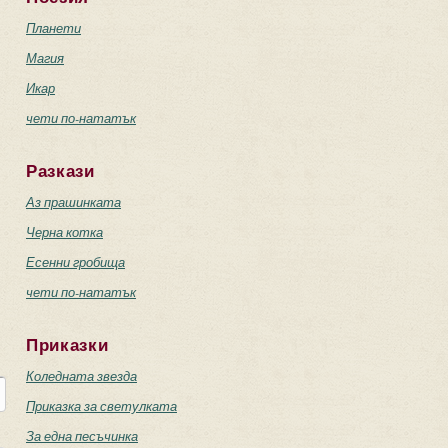
Планети
Магия
Икар
чети по-нататък
Разкази
Аз прашинката
Черна котка
Есенни гробища
чети по-нататък
Приказки
Коледната звезда
Приказка за светулката
За една песъчинка