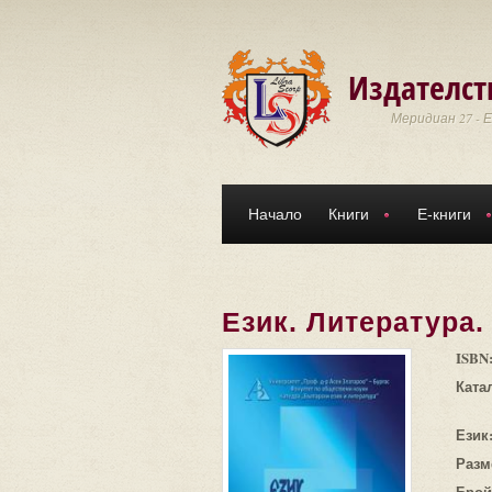
Премини към основното съдържание
Издателст
Меридиан 27 - 
Начало
Книги
Е-книги
Eзик. Литература
ISBN
Ката
Език
Разм
Брой