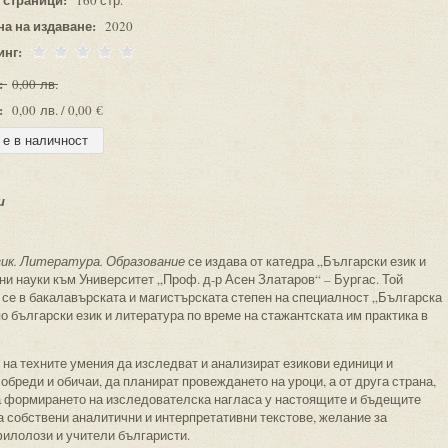
160 стр.
на на издаване:
2020
инг:
:
0,00 лв.
:
0,00 лв. / 0,00 €
и
зик. Литература. Образование
се издава от катедра „Български език и
и науки към Университет „Проф. д-р Асен Златаров“ – Бургас. Той
 се в бакалавърската и магистърската степен на специалност „Българска
о български език и литература по време на стажантската им практика в
 на техните умения да изследват и анализират езикови единици и
обреди и обичаи, да планират провеждането на уроци, а от друга страна,
 формирането на изследователска нагласа у настоящите и бъдещите
на собствени аналитични и интерпретативни текстове, желание за
филолози и учители българисти.