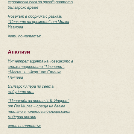
героическа сага за преобърнатото
българско време
Човекът в сборника с разкази
“Сенките на времето” от Милка
Иванова
чети по-нататък
Анализи
Интерпретацията на човешкото в
стихотворенията “Планети”,
“Магия” и “Икар” от Станка
Пенчева
Български пера по света –
събудете ни!..
“Панихида за поета П. К. Яворов”
от Гео Милев – среща на двама
титани в полето на българската
модерна поезия
чети по-нататък