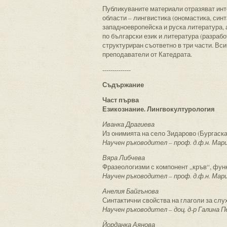
Публикуваните материали отразяват инт
области – лингвистика (ономастика, син
западноевропейска и руска литература, 
по български език и литература (разрабо
структуриран съответно в три части. Вс
преподаватели от Катедрата.
--------------
Съдържание
Част първа
Езикознание. Лингвокултурология
Иванка Драгиева
Из онимията на село Зидарово (Бургаска
Научен ръководител – проф. д.ф.н. Мар
Вяра Либчева
Фразеологизми с компонент „кръв“, фун
Научен ръководител – проф. д.ф.н. Мар
Анелия Байгънова
Синтактични свойства на глаголи за слу
Научен ръководител – доц. д-р Галина 
Йорданка Аянова