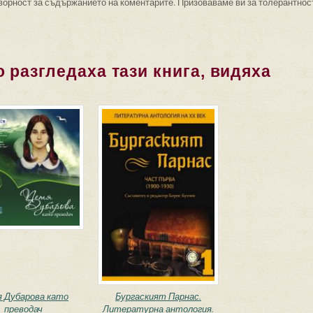
ворност за съдържанието на коментарите. Призоваваме ви за толерантнос
 разгледаха тази книга, видяха
 Дубарова като
Бургаският Парнас.
преводач
Литературна антология.