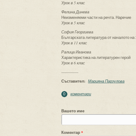
Урок в 5 клас
Фелина Динева
Неизменяеми части на речта. Наречие
Урок в 5 клас
София Георгиева
Българската литература от началото на 
Урок в 11 клас
Ралица Иванова
Характеристика на литературен герой
Урок в 6 клас
--------------
Съставител:
Марияна Парзулова
коментари
0
Вашето име
Коментар
*