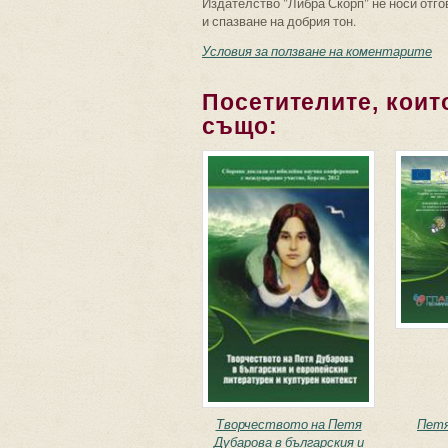
Издателство "Либра Скорп" не носи отго
и спазване на добрия тон.
Условия за ползване на коментарите
Посетителите, които
също:
Творчеството на Петя
Петя
Дубарова в българския и