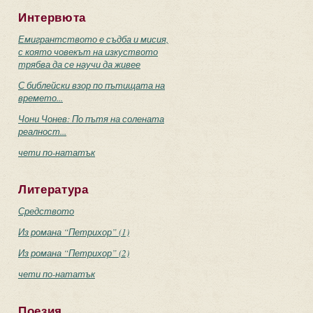
Интервюта
Емигрантството е съдба и мисия,
с която човекът на изкуството
трябва да се научи да живее
С библейски взор по пътищата на
времето...
Чони Чонев: По пътя на солената
реалност...
чети по-нататък
Литература
Средството
Из романа “Петрихор” (1)
Из романа “Петрихор” (2)
чети по-нататък
Поезия