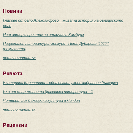
Новини
Гласове от село Александрово – живата история на българското
село
Наш автор с престижно отличие в Хамбург
Национален литературен конкурс “Петя Дубарова ‘2025”
(резултати)
чети по-нататък
Ревюта
Екатерина Каравелова – една незаслужено забравена българка
Ехо от съвременната бразилска литература – 2
Четвърт век българска култура в Лондон
чети по-нататък
Рецензии