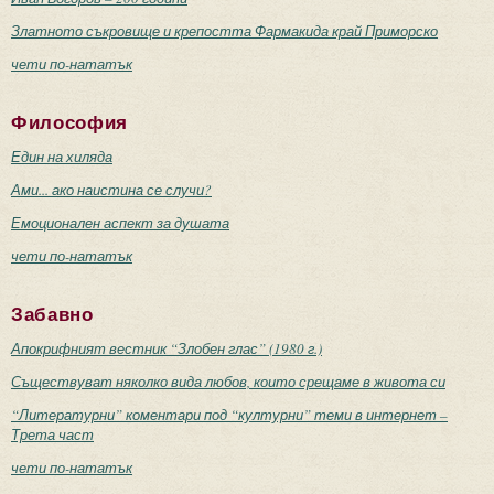
Златното съкровище и крепостта Фармакида край Приморско
чети по-нататък
Философия
Един на хиляда
Ами... ако наистина се случи?
Емоционален аспект за душата
чети по-нататък
Забавно
Апокрифният вестник “Злобен глас” (1980 г.)
Съществуват няколко вида любов, които срещаме в живота си
“Литературни” коментари под “културни” теми в интернет –
Трета част
чети по-нататък