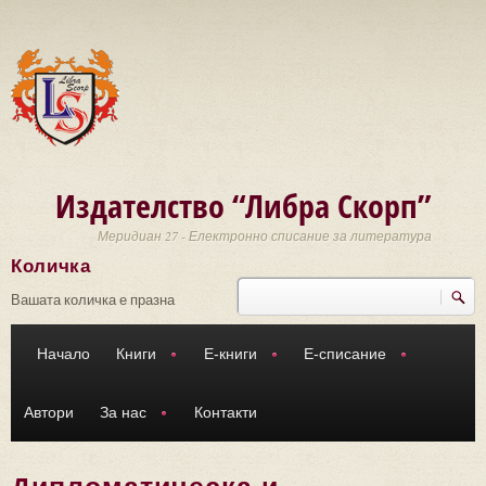
Премини към основното съдържание
Издателство “Либра Скорп”
Меридиан 27 - Електронно списание за литература
Количка
Търси
Форма за търсене
Вашата количка е празна
Начало
Книги
Е-книги
Е-списание
Автори
За нас
Контакти