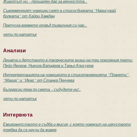
Животът ни – прощален дар за вечността...
Съвременният човешки свят в стихосбирката “Нарисувай
болката” от Хайри Хамдан
Препуска времето отвъд първичния си чар...
чети по-нататък
Анализи
Децата и детството в творческите визии на три поколения поети:
Пейо Яворов, Никола Вапцаров и Таньо Клисуров
Интерпретацията на човешкото в стихотворенията “Планети”,
“Магия” и “Икар” от Станка Пенчева
Български пера по света – събудете ни!..
чети по-нататък
Интервюта
Емигрантството е съдба и мисия, с която човекът на изкуството
трябва да се научи да живее