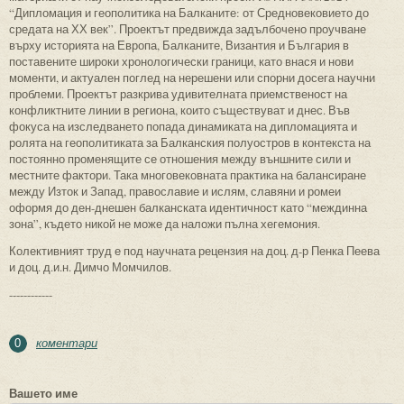
“Дипломация и геополитика на Балканите: от Средновековието до
средата на ХХ век”. Проектът предвижда задълбочено проучване
върху историята на Европа, Балканите, Византия и България в
поставените широки хронологически граници, като внася и нови
моменти, и актуален поглед на нерешени или спорни досега научни
проблеми. Проектът разкрива удивителната приемственост на
конфликтните линии в региона, които съществуват и днес. Във
фокуса на изследването попада динамиката на дипломацията и
ролята на геополитиката за Балканския полуостров в контекста на
постоянно променящите се отношения между външните сили и
местните фактори. Така многовековната практика на балансиране
между Изток и Запад, православие и ислям, славяни и ромеи
оформя до ден-днешен балканската идентичност като “междинна
зона”, където никой не може да наложи пълна хегемония.
Колективният труд е под научната рецензия на доц. д-р Пенка Пеева
и доц. д.и.н. Димчо Момчилов.
------------
коментари
0
Вашето име