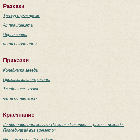
Разкази
Три куршума време
Аз прашинката
Черна котка
чети по-нататък
Приказки
Коледната звезда
Приказка за светулката
За една песъчинка
чети по-нататък
Краезнание
За летописната книга на Божанка Николова “Тракия – легенда.
Поглед назад във времето”
Иван Богоров – 200 години