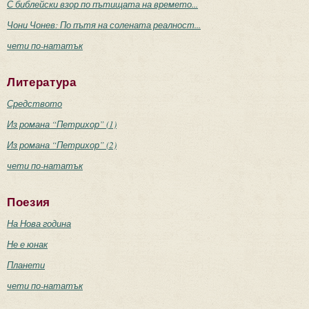
С библейски взор по пътищата на времето...
Чони Чонев: По пътя на солената реалност...
чети по-нататък
Литература
Средството
Из романа “Петрихор” (1)
Из романа “Петрихор” (2)
чети по-нататък
Поезия
На Нова година
Не е юнак
Планети
чети по-нататък