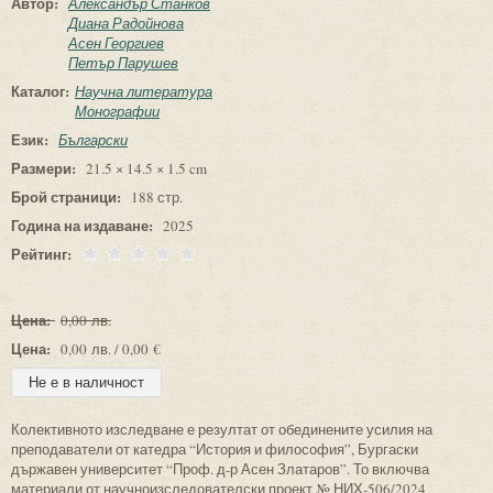
Автор:
Александър Станков
Диана Радойнова
Асен Георгиев
Петър Парушев
Каталог:
Научна литература
Монографии
Език:
Български
Размери:
21.5 × 14.5 × 1.5 cm
Брой страници:
188 стр.
Година на издаване:
2025
Рейтинг:
Цена:
0,00 лв.
Цена:
0,00 лв. / 0,00 €
Колективното изследване е резултат от обединените усилия на
преподаватели от катедра “История и философия”, Бургаски
държавен университет “Проф. д-р Асен Златаров”. То включва
материали от научноизследователски проект № НИХ-506/2024