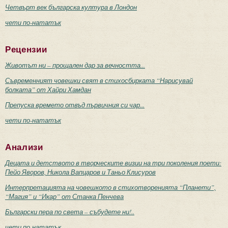
Четвърт век българска култура в Лондон
чети по-нататък
Рецензии
Животът ни – прощален дар за вечността...
Съвременният човешки свят в стихосбирката “Нарисувай
болката” от Хайри Хамдан
Препуска времето отвъд първичния си чар...
чети по-нататък
Анализи
Децата и детството в творческите визии на три поколения поети:
Пейо Яворов, Никола Вапцаров и Таньо Клисуров
Интерпретацията на човешкото в стихотворенията “Планети”,
“Магия” и “Икар” от Станка Пенчева
Български пера по света – събудете ни!..
чети по-нататък