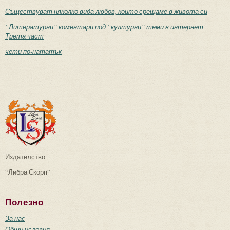
Съществуват няколко вида любов, които срещаме в живота си
“Литературни” коментари под “културни” теми в интернет –
Трета част
чети по-нататък
Издателство
“Либра Скорп”
Полезно
За нас
Общи условия