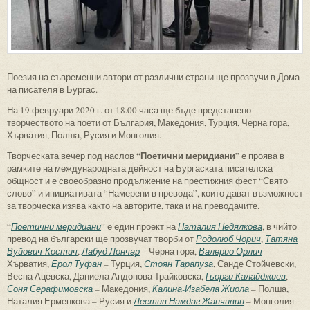
Поезия на съвременни автори от различни страни ще прозвучи в Дома
на писателя в Бургас.
На 19 февруари 2020 г. от 18.00 часа ще бъде представено
творчеството на поети от България, Македония, Турция, Черна гора,
Хърватия, Полша, Русия и Монголия.
Поетични меридиани
Творческата вечер под наслов “
” е проява в
рамките на международната дейност на Бургаската писателска
общност и е своеобразно продължение на престижния фест “Свято
слово” и инициативата “Намерени в превода”, които дават възможност
за творческа изява както на авторите, така и на преводачите.
“
Поетични меридиани
” е един проект на
Наталия Недялкова
, в чийто
превод на български ще прозвучат творби от
Родолюб Чорич
,
Татяна
Вуйович-Костич
,
Лабуд Лончар
– Черна гора,
Валерио Орлич
–
Хърватия,
Ерол Туфан
– Турция,
Стоян Тарапуза
, Санде Стойчевски,
Весна Ацевска, Даниела Андонова Трайковска,
Гьорги Калайджиев
,
Соня Серафимовска
– Македония,
Калина-Изабела Жиола
– Полша,
Наталия Ерменкова – Русия и
Леетив Намдаг Жанчивин
– Монголия.