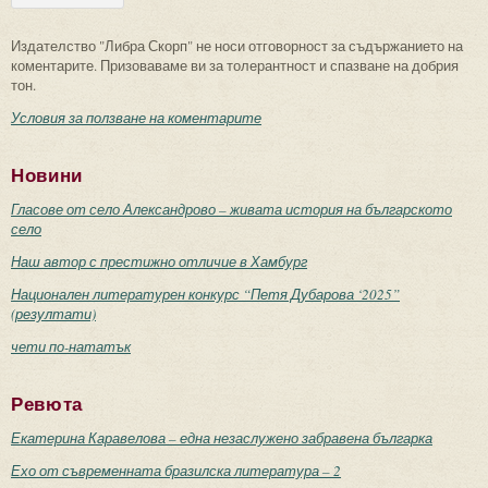
Издателство "Либра Скорп" не носи отговорност за съдържанието на
коментарите. Призоваваме ви за толерантност и спазване на добрия
тон.
Условия за ползване на коментарите
Новини
Гласове от село Александрово – живата история на българското
село
Наш автор с престижно отличие в Хамбург
Национален литературен конкурс “Петя Дубарова ‘2025”
(резултати)
чети по-нататък
Ревюта
Екатерина Каравелова – една незаслужено забравена българка
Ехо от съвременната бразилска литература – 2