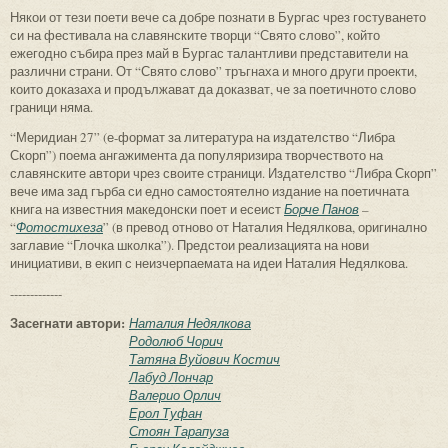
Някои от тези поети вече са добре познати в Бургас чрез гостуването
си на фестивала на славянските творци “Свято слово”, който
ежегодно събира през май в Бургас талантливи представители на
различни страни. От “Свято слово” тръгнаха и много други проекти,
които доказаха и продължават да доказват, че за поетичното слово
граници няма.
“Меридиан 27” (е-формат за литература на издателство “Либра
Скорп”) поема ангажимента да популяризира творчеството на
славянските автори чрез своите страници. Издателство “Либра Скорп”
вече има зад гърба си едно самостоятелно издание на поетичната
книга на известния македонски поет и есеист
Борче Панов
–
“
Фотостихеза
” (в превод отново от Наталия Недялкова, оригинално
заглавие “Глочка школка”). Предстои реализацията на нови
инициативи, в екип с неизчерпаемата на идеи Наталия Недялкова.
-------------
Засегнати автори:
Наталия Недялкова
Родолюб Чорич
Татяна Вуйович Костич
Лабуд Лончар
Валерио Орлич
Ерол Туфан
Стоян Тарапуза