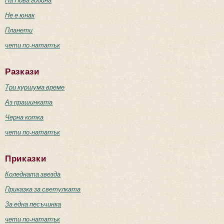
На Нова година
Не е юнак
Планети
чети по-нататък
Разкази
Три куршума време
Аз прашинката
Черна котка
чети по-нататък
Приказки
Коледната звезда
Приказка за светулката
За една песъчинка
чети по-нататък