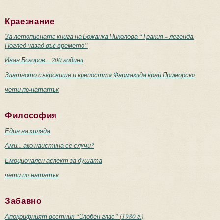
Краезнание
За летописната книга на Божанка Николова “Тракия – легенда.
Поглед назад във времето”
Иван Богоров – 200 години
Златното съкровище и крепостта Фармакида край Приморско
чети по-нататък
Философия
Един на хиляда
Ами... ако наистина се случи?
Емоционален аспект за душата
чети по-нататък
Забавно
Апокрифният вестник “Злобен глас” (1980 г.)