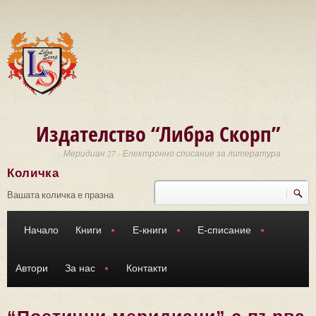
Премини към основното съдържание
Издателство “Либра Скорп”
Меридиан 27 - Електронно списание за литература
Количка
Търси
Форма за търсене
Вашата количка е празна
Начало
Книги
Е-книги
Е-списание
Автори
За нас
Контакти