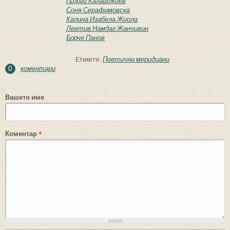
Гьорги Калайджиев
Соня Серафимовска
Калина Изабела Жиола
Леетив Намдаг Жанчивин
Борче Панов
Поетични меридиани
Етикети:
коментари
0
Вашето име
Коментар
*