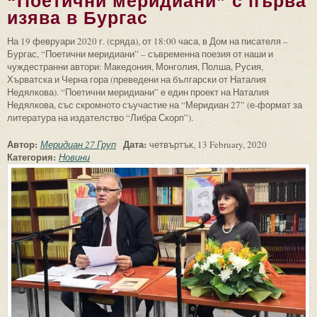
“Поетични меридиани” с първа
изява в Бургас
На 19 февруари 2020 г. (сряда), от 18:00 часа, в Дом на писателя –
Бургас, “Поетични меридиани” – съвременна поезия от наши и
чуждестранни автори: Македония, Монголия, Полша, Русия,
Хърватска и Черна гора (преведени на български от Наталия
Недялкова). “Поетични меридиани” е един проект на Наталия
Недялкова, със скромното съучастие на “Меридиан 27” (е-формат за
литература на издателство “Либра Скорп”).
Автор:
Дата:
Меридиан 27 Груп
четвъртък, 13 February, 2020
Категория:
Новини