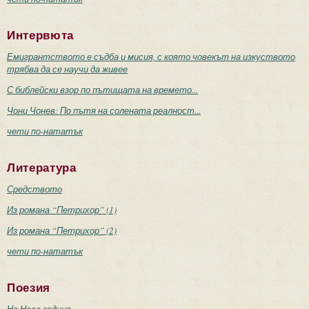
Интервюта
Емигрантството е съдба и мисия, с която човекът на изкуството
трябва да се научи да живее
С библейски взор по пътищата на времето...
Чони Чонев: По пътя на солената реалност...
чети по-нататък
Литература
Средството
Из романа “Петрихор” (1)
Из романа “Петрихор” (2)
чети по-нататък
Поезия