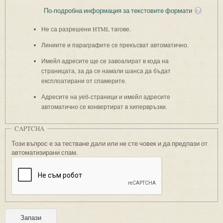
По-подробна информация за текстовите формати
Не са разрешени HTML тагове.
Линиите и параграфите се прекъсват автоматично.
Имейл адресите ще се завоалират в кода на
страницата, за да се намали шанса да бъдат
експлоатирани от спамерите.
Адресите на уеб-страници и имейл адресите
автоматично се конвертират в хипервръзки.
CAPTCHA
Този въпрос е за тестване дали или не сте човек и да предпази от
автоматизирани спам.