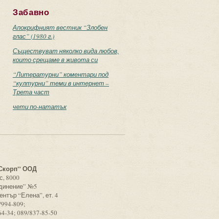
Забавно
Апокрифният вестник “Злобен
глас” (1980 г.)
Съществуват няколко вида любов,
които срещаме в живота си
“Литературни” коментари под
“културни” теми в интернет –
Трета част
чети по-нататък
с
Скорп” ООД
с, 8000
единение” №5
ентър “Елена”, ет. 4
/994-809;
64-34; 089/837-85-50