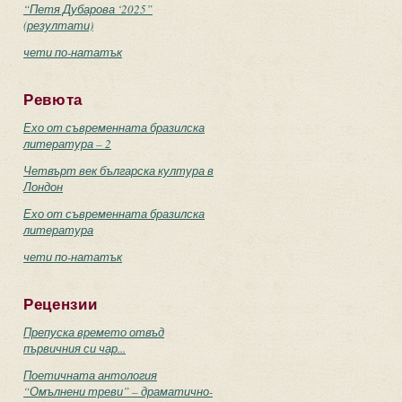
“Петя Дубарова ‘2025”
(резултати)
чети по-нататък
Ревюта
Ехо от съвременната бразилска
литература – 2
Четвърт век българска култура в
Лондон
Ехо от съвременната бразилска
литература
чети по-нататък
Рецензии
Препуска времето отвъд
първичния си чар...
Поетичната антология
“Омълнени треви” – драматично-