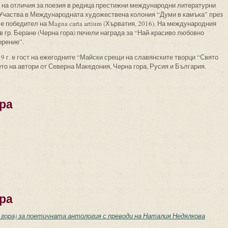
 на отличия за поезия в редица престижни международни литературни
 Участва в Международната художествена колония “Думи в камъка” през
и е победител на Magna carta artium (Хърватия, 2016). На международния
в гр. Беране (Черна гора) печели награда за “Най-красиво любовно
орение”.
9 г. е гост на ежегодните “Майски срещи на славянските творци “Свято
ето на автори от Северна Македония, Черна гора, Русия и България.
ра
ра
 гора) за поетичната антология с преводи на Наталия Недялкова