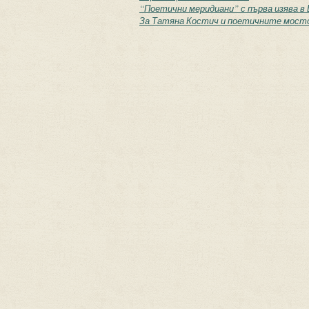
“Поетични меридиани” с първа изява в 
За Татяна Костич и поетичните мост