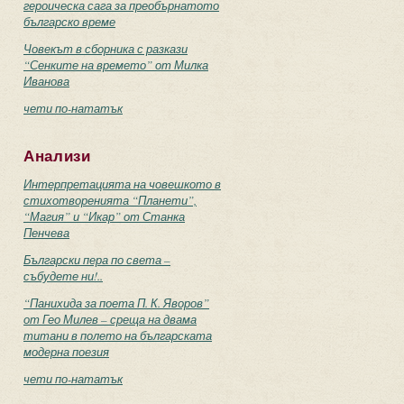
героическа сага за преобърнатото
българско време
Човекът в сборника с разкази
“Сенките на времето” от Милка
Иванова
чети по-нататък
Анализи
Интерпретацията на човешкото в
стихотворенията “Планети”,
“Магия” и “Икар” от Станка
Пенчева
Български пера по света –
събудете ни!..
“Панихида за поета П. К. Яворов”
от Гео Милев – среща на двама
титани в полето на българската
модерна поезия
чети по-нататък