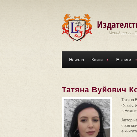
Премини към основното съдържание
Издателст
Меридиан 27 - 
Начало
Книги
Е-книги
Татяна Вуйович К
Татяна В
(Niksic
в Никшич
Автор на
сред кои
е книгат