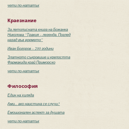
чети по-нататък
Краезнание
За летописната книга на Божанка
Николова “Тракия – легенда. Поглед
назад във времето”
Иван Богоров – 200 години
Златното съкровище и крепостта
Фармакида край Приморско
чети по-нататък
Философия
Един на хиляда
Ами... ако наистина се случи?
Емоционален аспект за душата
чети по-нататък