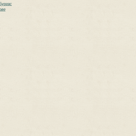
Бургас
ове