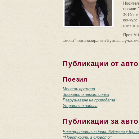
Носител
прояви.
2016 г. 
конкурс 
стихотв
През 201
слово”, организирани в Бургас, с участи
Публикации от авто
Поезия
Монаши времена
Зверовете нямат сенки
Разрушаване на природата
Утрото се надига
Публикации за авто
Електронното издание Nekazano (Черна
“Преоткрити в словото”