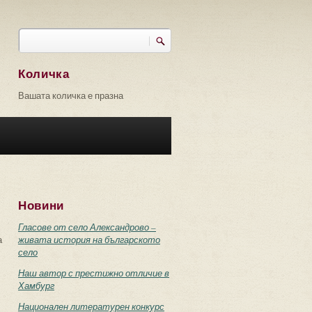
Търси
Форма за търсене
Количка
Вашата количка е празна
Новини
Гласове от село Александрово –
а
живата история на българското
село
Наш автор с престижно отличие в
Хамбург
Национален литературен конкурс