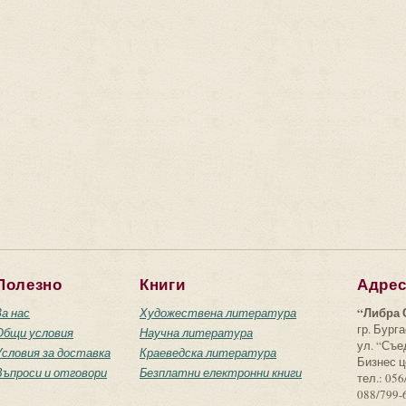
Полезно
Книги
Адре
“Либра 
За нас
Художествена литература
гр. Бурга
Общи условия
Научна литература
ул. “Съ
Условия за доставка
Краеведска литература
Бизнес ц
Въпроси и отговори
Безплатни електронни книги
тел.: 056
088/799-