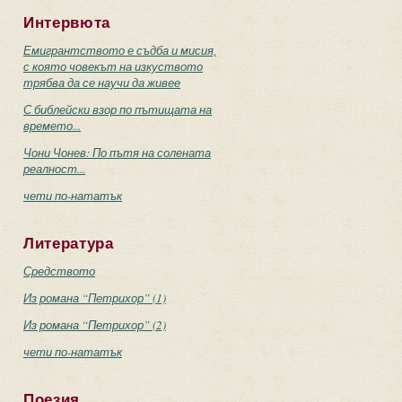
Интервюта
Емигрантството е съдба и мисия,
с която човекът на изкуството
трябва да се научи да живее
С библейски взор по пътищата на
времето...
Чони Чонев: По пътя на солената
реалност...
чети по-нататък
Литература
Средството
Из романа “Петрихор” (1)
Из романа “Петрихор” (2)
чети по-нататък
Поезия