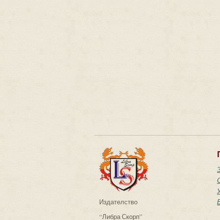
Издателство
“Либра Скорп”