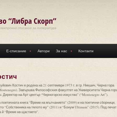
во “Либра Скорп”
Електронно списание за литература
Е-списание
Автори
За нас
Контакти
остич
уйович Костич е родена на 21 септември 1973 г. в гр. Никшич, Черна гора
, Montenegro). Завършва Философския факултет на Университета Черна гор
. Директор на Арт център “Черногорско изкуство” (“Montenegro Art”).
 поетичната книга “Време на мълчанието” (2009) и на поетични сборници,
то “Собственика на тялото му” (2011) и “Бонум Ultimum” (2015). Под печат
а й “Време на щастието”.