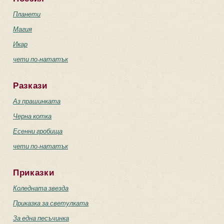
Планети
Магия
Икар
чети по-нататък
Разкази
Аз прашинката
Черна котка
Есенни гробища
чети по-нататък
Приказки
Коледната звезда
Приказка за светулката
За една песъчинка