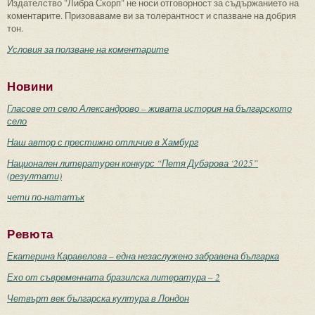
Издателство "Либра Скорп" не носи отговорност за съдържанието на
коментарите. Призоваваме ви за толерантност и спазване на добрия
тон.
Условия за ползване на коментарите
Новини
Гласове от село Александрово – живата история на българското
село
Наш автор с престижно отличие в Хамбург
Национален литературен конкурс “Петя Дубарова ‘2025”
(резултати)
чети по-нататък
Ревюта
Екатерина Каравелова – една незаслужено забравена българка
Ехо от съвременната бразилска литература – 2
Четвърт век българска култура в Лондон