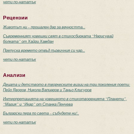
чети по-нататък
Рецензии
Животът ни – прощален дар за вечността...
Съвременният човешки свят в стихосбирката “Нарисувай
болката” от Хайри Хамдан
Препуска времето отвъд първичния си чар...
чети по-нататък
Анализи
Децата и детството в творческите визии на три поколения поети:
Пейо Яворов, Никола Вапцаров и Таньо Клисуров
Интерпретацията на човешкото в стихотворенията “Планети”,
“Магия” и “Икар” от Станка Пенчева
Български пера по света – събудете ни!..
чети по-нататък