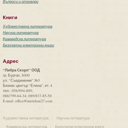
Въпроси и отговори
Книги
Художествена литература
Научна литература
Краеведска литература
Безплатни електронни книги
Адрес
“Либра Скорп” ООД
гр. Бургас, 8000
ул. “Съединение” №5
Бизнес център “Елена”, ет. 4
тел.: 056/994-809;
088/799-64-34; 089/837-85-50
E-mail: office@meridian27.com
Художествена литература
Научна литература
Краеведска литература
Безплатни електронни книги