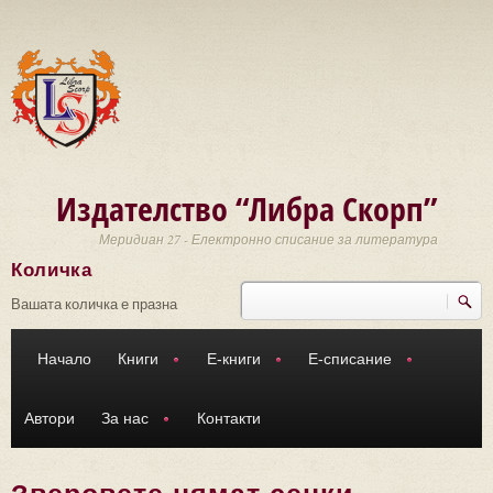
Премини към основното съдържание
Издателство “Либра Скорп”
Меридиан 27 - Електронно списание за литература
Количка
Търси
Форма за търсене
Вашата количка е празна
Начало
Книги
Е-книги
Е-списание
Автори
За нас
Контакти