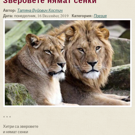
Зверовете нямат сенки
Автор:
Татяна Вуйович Костич
Дата:
Категория:
понеделник, 16 December, 2019
Поезия
* * *
Хитри са зверовете
и нямат сенки