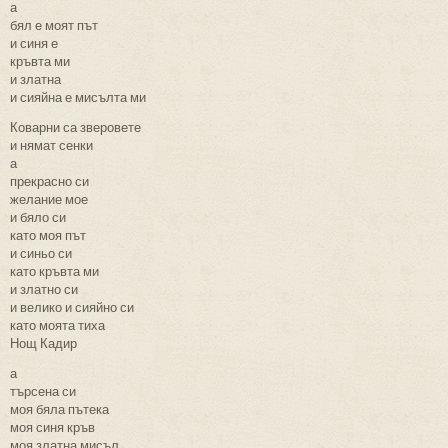
а
бял е моят път
и синя е
кръвта ми
и златна
и сияйна е мисълта ми
Коварни са зверовете
и нямат сенки
а
прекрасно си
желание мое
и бяло си
като моя път
и синьо си
като кръвта ми
и златно си
и велико и сияйно си
като моята тиха
Нощ Кадир
а
търсена си
моя бяла пътека
моя синя кръв
моя златна мисъл