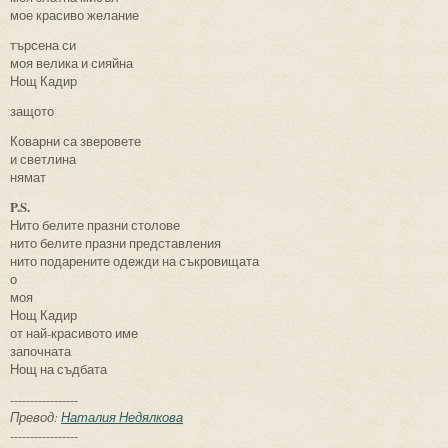
мое красиво желание
търсена си
моя велика и сияйна
Нощ Кадир
защото
Коварни са зверовете
и светлина
нямат
P.S.
Нито белите празни столове
нито белите празни представления
нито подарените одежди на съкровищата
о
моя
Нощ Кадир
от най-красивото име
започната
Нощ на съдбата
-----------------
Превод:
Наталия Недялкова
-----------------