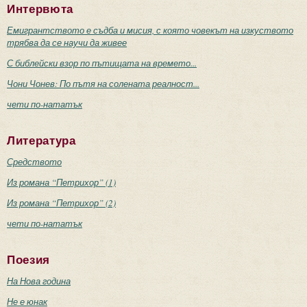
Интервюта
Емигрантството е съдба и мисия, с която човекът на изкуството
трябва да се научи да живее
С библейски взор по пътищата на времето...
Чони Чонев: По пътя на солената реалност...
чети по-нататък
Литература
Средството
Из романа “Петрихор” (1)
Из романа “Петрихор” (2)
чети по-нататък
Поезия
На Нова година
Не е юнак