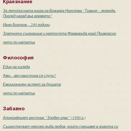
Краезнание
За летописната книга на Божанка Николова “Тракия – легенда.
Поглед назад във времето”
Иван Богоров – 200 години
Златното съкровище и крепостта Фармакида край Приморско
чети по-нататък
Философия
Един на хиляда
Ами... ако наистина се случи?
Емоционален аспект за душата
чети по-нататък
Забавно
Апокрифният вестник “Злобен глас” (1980 г.)
Съществуват няколко вида любов, които срещаме в живота си