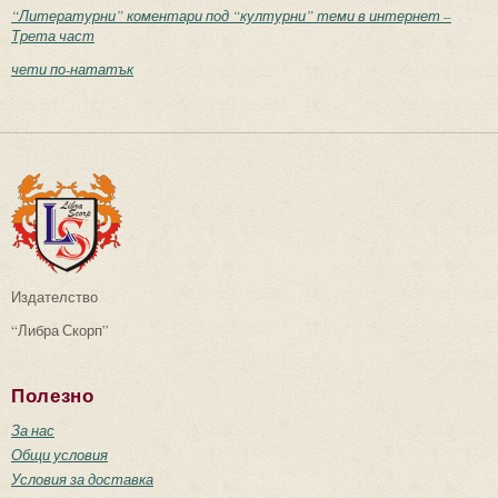
“Литературни” коментари под “културни” теми в интернет –
Трета част
чети по-нататък
Издателство
“Либра Скорп”
Полезно
За нас
Общи условия
Условия за доставка