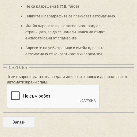
Не са разрешени HTML тагове.
Линиите и параграфите се прекъсват автоматично.
Имейл адресите ще се завоалират в кода на
страницата, за да се намали шанса да бъдат
експлоатирани от спамерите.
Адресите на уеб-страници и имейл адресите
автоматично се конвертират в хипервръзки.
CAPTCHA
Този въпрос е за тестване дали или не сте човек и да предпази от
автоматизирани спам.