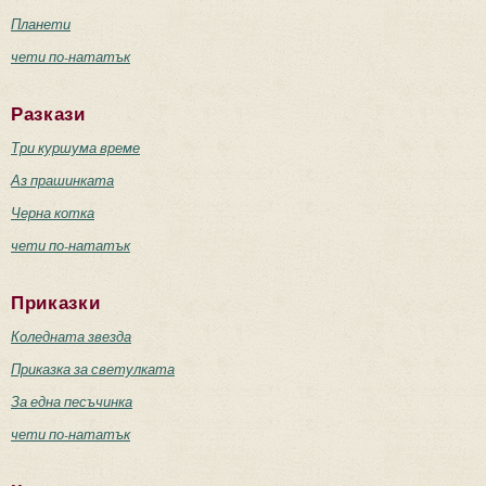
Планети
чети по-нататък
Разкази
Три куршума време
Аз прашинката
Черна котка
чети по-нататък
Приказки
Коледната звезда
Приказка за светулката
За една песъчинка
чети по-нататък