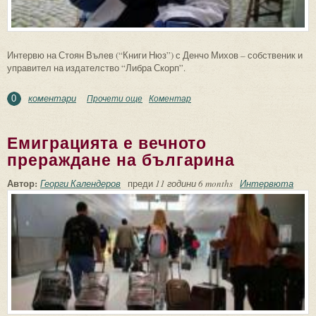
Интервю на Стоян Вълев (“Книги Нюз”) с Денчо Михов – собственик и
управител на издателство “Либра Скорп”.
коментари
Прочети още
about За да съхраним българската
Коментар
0
култура в Европа е необходима цялостна
реорганизация на държавно ниво
Емиграцията е вечното
прераждане на българина
Автор:
Георги Календеров
преди
11 години 6 months
Интервюта