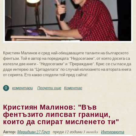
Кристиян Малинов е сред най-обещаващите таланти на българското
фентъзи. Той е автор на поредицата "Недосегаем", от която досега са
излезли две книги - "Недосегаем" и "Прераждане". Крис се съгласи да
даде интервю за "Цитаделата" по случай излизането на втората книга
от серията. Ето какво сподели той пред сайта!
коментари
Прочети още
about "Преобразена" на Деси Дюлгерян е
Коментар
0
една от причините да съществувам
като автор
Кристиян Малинов: "Във
фентъзито липсват граници,
които да спират мисленето ти"
Автор:
Меридиан 27 Груп
преди
12 години 3 months
Интервюта