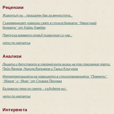
Рецензии
Животът ни – прощален дар за вечността...
Съвременният човешки свят в стихосбирката “Нарисувай
болката” от Хайри Хамдан
Препуска времето отвъд първичния си чар...
чети по-нататък
Анализи
Децата и детството в творческите визии на три поколения поети:
Пейо Яворов, Никола Вапцаров и Таньо Клисуров
Интерпретацията на човешкото в стихотворенията “Планети”,
“Магия” и “Икар” от Станка Пенчева
Български пера по света – събудете ни!..
чети по-нататък
Интервюта