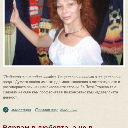
"Любовта е вълшебна загадка. Тя прилича на всичко и не прилича на
нищо."
Думата любов има твърде много значения в литературната и
разговорната реч на цивилизованите страни. За Петя Станева тя е
синоним на обич към професията и по-конкретно към издателската
дейност.
коментари
Прочети още
about Коя е Петя Станева, из "Когато
Коментар
0
жените мечтаят..."
Вярвам в любовта, а не в