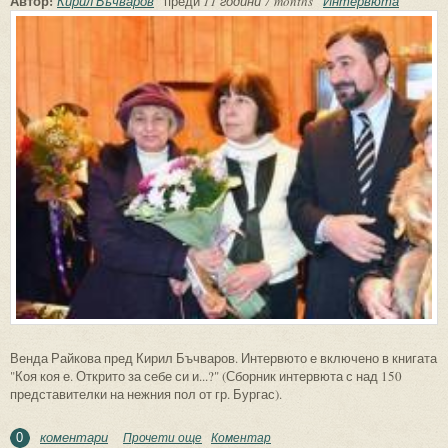
Автор:
Кирил Бъчваров
преди
11 години 7 months
Интервюта
Венда Райкова пред Кирил Бъчваров. Интервюто е включено в книгата
"Коя коя е. Открито за себе си и...?" (Сборник интервюта с над 150
представителки на нежния пол от гр. Бургас).
коментари
Прочети още
about Умея да губя, но оставам вярна на
Коментар
0