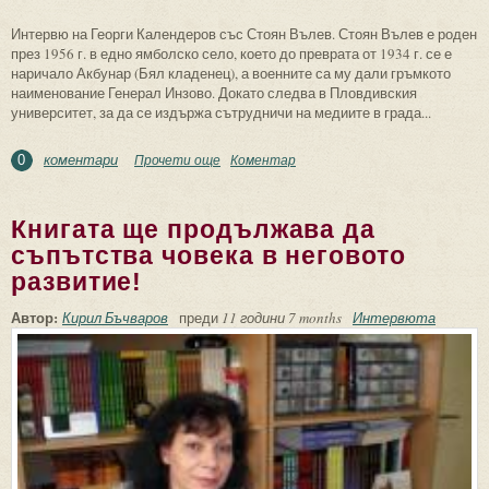
Интервю на Георги Календеров със Стоян Вълев. Стоян Вълев е роден
през 1956 г. в едно ямболско село, което до преврата от 1934 г. се е
наричало Акбунар (Бял кладенец), а военните са му дали гръмкото
наименование Генерал Инзово. Докато следва в Пловдивския
университет, за да се издържа сътрудничи на медиите в града...
коментари
Прочети още
about Емиграцията е вечното прераждане
Коментар
0
на българина
Книгата ще продължава да
съпътства човека в неговото
развитие!
Автор:
Кирил Бъчваров
преди
11 години 7 months
Интервюта