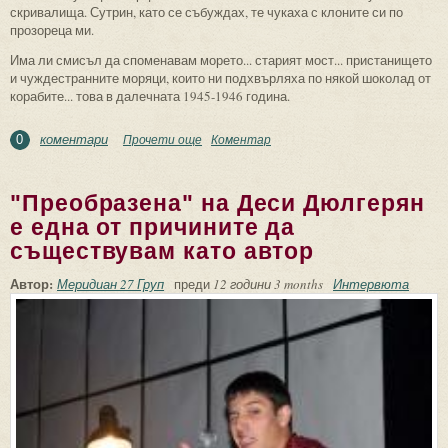
скривалища. Сутрин, като се събуждах, те чукаха с клоните си по
прозореца ми.
Има ли смисъл да споменавам морето... старият мост... пристанището
и чуждестранните моряци, които ни подхвърляха по някой шоколад от
корабите... това в далечната 1945-1946 година.
коментари
Прочети още
about Вярвам в любовта, а не в омразата
Коментар
0
"Преобразена" на Деси Дюлгерян
е една от причините да
съществувам като автор
Автор:
Меридиан 27 Груп
преди
12 години 3 months
Интервюта