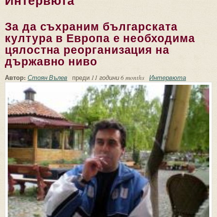
Интервюта
За да съхраним българската
култура в Европа е необходима
цялостна реорганизация на
държавно ниво
Автор:
Стоян Вълев
преди
11 години 6 months
Интервюта