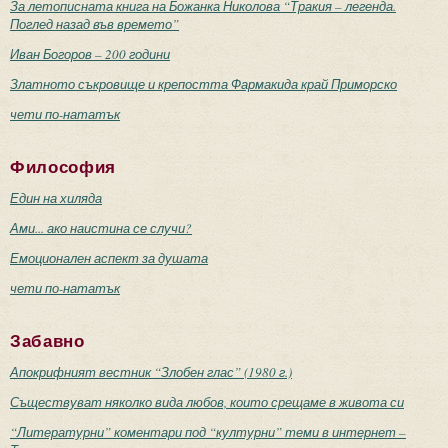
За летописната книга на Божанка Николова “Тракия – легенда.
Поглед назад във времето”
Иван Богоров – 200 години
Златното съкровище и крепостта Фармакида край Приморско
чети по-нататък
Философия
Един на хиляда
Ами... ако наистина се случи?
Емоционален аспект за душата
чети по-нататък
Забавно
Апокрифният вестник “Злобен глас” (1980 г.)
Съществуват няколко вида любов, които срещаме в живота си
“Литературни” коментари под “културни” теми в интернет –