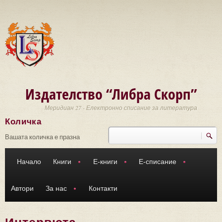
Премини към основното съдържание
Издателство “Либра Скорп”
Меридиан 27 - Електронно списание за литература
Количка
Търси
Форма за търсене
Вашата количка е празна
Начало
Книги
Е-книги
Е-списание
Автори
За нас
Контакти