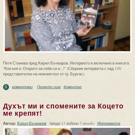
Петя Станева пред Кирил Бъчваров. Интервюто е включено в книгата
"Коя коя е. Открито за себе си и...?" (Сборник интервюта с над 150
представителки на нежния пол от гр. Бургас).
коментари
Прочети още
about Книгата ще продължава да
Коментар
0
съпътства човека в неговото развитие!
Духът ми и спомените за Коцето
ме крепят!
Автор:
Кирил Бъчваров
преди
11 години 7 months
Интервюта