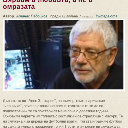
омразата
Автор:
Атанас Радойнов
преди
12 години 3 months
Интервюта
Дърветата по “Асен Златаров”, например, които наричахме
“чернички”, вече са станали огромни, колкото и пъти да са
подкастряни – те са по-стари от мене поне с десетина години.
Обирахме черните им топчета с костилки и се стреляхме с масури. Те
ни служеха и за диреци на футболни врати – тогава играехме футбол
на самата улица с парцалени топки. Гъстите им клони ни служеха за