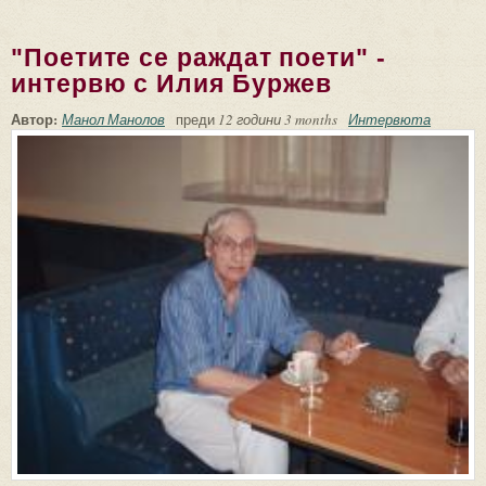
себе си...
"Поетите се раждат поети" -
интервю с Илия Буржев
Автор:
Манол Манолов
преди
12 години 3 months
Интервюта