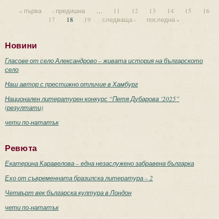
спират мисленето ти"
« първа
‹ предишна
…
11
12
13
14
15
16
17
18
19
следваща ›
последна »
Страници
Новини
Гласове от село Александрово – живата история на българското
село
Наш автор с престижно отличие в Хамбург
Национален литературен конкурс “Петя Дубарова ‘2025”
(резултати)
чети по-нататък
Ревюта
Екатерина Каравелова – една незаслужено забравена българка
Ехо от съвременната бразилска литература – 2
Четвърт век българска култура в Лондон
чети по-нататък