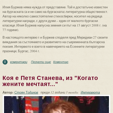
Илия Буржев няма нужда от представяне. Той е достатъчно известен
на бургаската (а и не само на бургаската) литературна общественост.
Автор на няколко самостоятелни стихосбирки, носител на редица
литературни награди, с други думи – един от малкото бургаски
класици. Илия Буржев напусна земния си път на 15 август 2008 г. (на
77 години).
В настоящото интервю г-н Буржев споделя пред Меридиан 27 своите
виждания за състоянието и развитието на съвременната българска
поезия. Интервюто е взето в навечерието на Есенните литературни
празници, Бургас, 2004 г.
коментари
Прочети още
about "Поетите се раждат поети" -
Коментар
0
интервю с Илия Буржев
Коя е Петя Станева, из "Когато
жените мечтаят..."
Автор:
Стоян Тодинов
преди
12 години 3 months
Интервюта