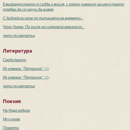
Емигрантството е съдба и мисия, с която човекът на изкуството
трябва да се научи да живее
С библейски взор по пътищата на времето...
Чони Чонев: По пътя на солената реалност...
чети по-нататък
Литература
Средството
Из романа “Петрихор” (1)
Из романа “Петрихор” (2)
чети по-нататък
Поезия
На Нова година
Не е юнак
Планети