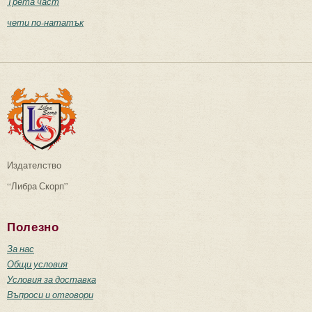
Трета част
чети по-нататък
Издателство
“Либра Скорп”
Полезно
За нас
Общи условия
Условия за доставка
Въпроси и отговори