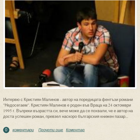
Интервю с Кристиян Малинов - автор на поредицата фентъзи романи
"Недосегаем". Кристиян Малинов е роден във Враца на 24 октомври
1995 г. Въпреки възрастта си, вече може да се похвали, че е автор на
доста успешен роман, превзел наскоро българския книжен пазар...
коментари
Прочети още
about Кристиян Малинов: "Във
Коментар
0
фентъзито липсват граници, които да