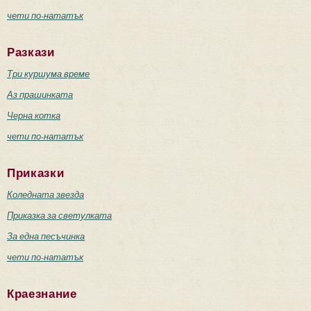
чети по-нататък
Разкази
Три куршума време
Аз прашинката
Черна котка
чети по-нататък
Приказки
Коледната звезда
Приказка за светулката
За една песъчинка
чети по-нататък
Краезнание