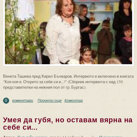
Венета Ташева пред Кирил Бъчваров. Интервюто е включено в книгата
"Коя коя е. Открито за себе си и...?" (Сборник интервюта с над 150
представителки на нежния пол от гр. Бургас).
коментари
Прочети още
about Духът ми и спомените за Коцето ме
Коментар
0
крепят!
Умея да губя, но оставам вярна на
себе си...