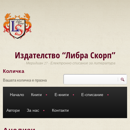
Премини към основното съдържание
Издателство “Либра Скорп”
Меридиан 27 - Електронно списание за литература
Количка
Търси
Форма за търсене
Вашата количка е празна
Начало
Книги
Е-книги
Е-списание
Автори
За нас
Контакти