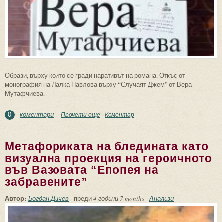
Образи, върху които се гради наративът на романа. Откъс от
монография на Лалка Павлова върху “Случаят Джем” от Вера
Мутафчиева.
коментари
Прочети още
about За “Случаят Джем” от Вера
Коментар
0
Мутафчиева
Метафориката на бледината като
визуална проекция на героичното
във Вазовата “Епопея на
забравените”
Автор:
Богдан Дичев
преди
4 години 7 months
Анализи