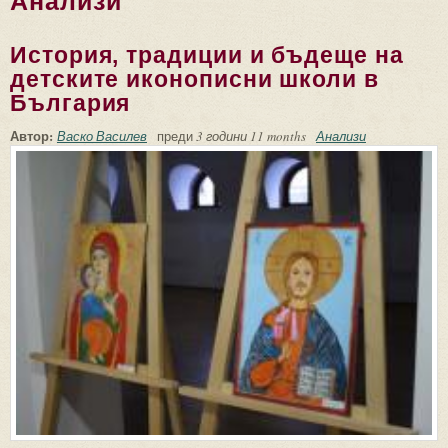
Анализи
История, традиции и бъдеще на
детските иконописни школи в
България
Автор:
Васко Василев
преди
3 години 11 months
Анализи