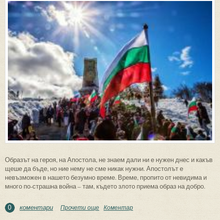
Образът на героя, на Апостола, не знаем дали ни е нужен днес и какъв
щеше да бъде, но ние нему не сме никак нужни. Апостолът е
невъзможен в нашето безумно време. Време, пропито от невидима и
много по-страшна война – там, където злото приема образ на добро.
коментари
Прочети още
about Трети март или невъзможният
Коментар
0
героизъм