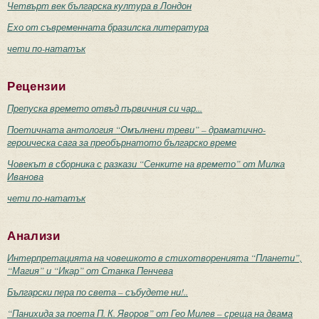
Четвърт век българска култура в Лондон
Ехо от съвременната бразилска литература
чети по-нататък
Рецензии
Препуска времето отвъд първичния си чар...
Поетичната антология “Омълнени треви” – драматично-
героическа сага за преобърнатото българско време
Човекът в сборника с разкази “Сенките на времето” от Милка
Иванова
чети по-нататък
Анализи
Интерпретацията на човешкото в стихотворенията “Планети”,
“Магия” и “Икар” от Станка Пенчева
Български пера по света – събудете ни!..
“Панихида за поета П. К. Яворов” от Гео Милев – среща на двама