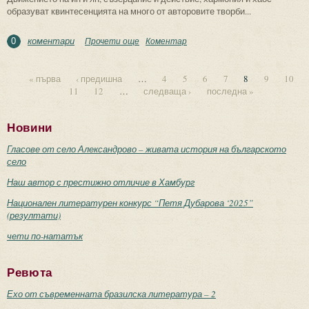
образуват квинтесенцията на много от авторовите творби...
коментари
Прочети още
about Темата за двойствеността в
Коментар
0
произведенията на Херман Хесе –
критическа рецепция в България
« първа
‹ предишна
…
4
5
6
7
8
9
10
11
12
…
следваща ›
последна »
Страници
Новини
Гласове от село Александрово – живата история на българското
село
Наш автор с престижно отличие в Хамбург
Национален литературен конкурс “Петя Дубарова ‘2025”
(резултати)
чети по-нататък
Ревюта
Ехо от съвременната бразилска литература – 2