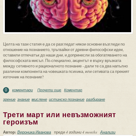
Целта на тази статия е да се разгледат някои основни възгледи по
отношение на познанието, тръгвайки от древни философски идеи,
оставили отпечатък до наши дни, и допринесли за обогатяването на
философската мисъл. По-специално, акцентът е върху връзката
между сетивното и рационалното познание –дали те са два напълно
различни компонента на човешката психика, или сетивата са прекият
източник на познание?
коментари
Прочети още
about От зрение към познание
Коментар
0
зрение
знание
мислене
истинско познание
разбиране
Трети март или невъзможният
героизъм
Автор:
Вероника Иванова
преди
4 години 4 months
Анализи