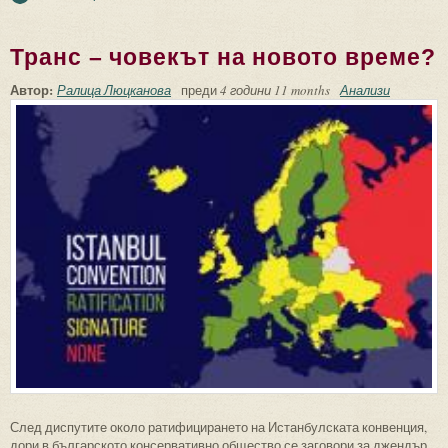
визуална проекция на героичното във
Вазовата “Епопея на забравените”
Транс – човекът на новото време?
Автор:
Ралица Люцканова
преди
4 години 11 months
Анализи
След диспутите около ратифицирането на Истанбулската конвенция,
дори в българското консервативно общество се заговори за джендър