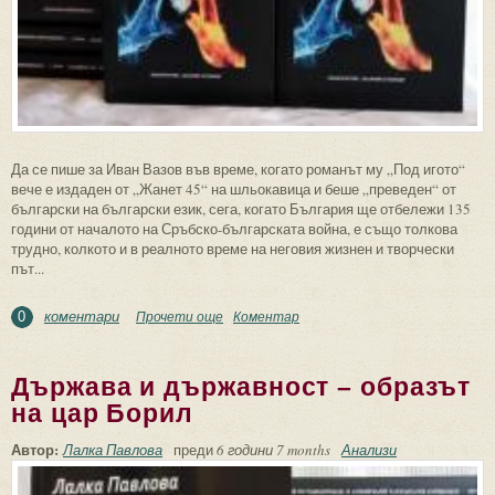
Да се пише за Иван Вазов във време, когато романът му „Под игото“
вече е издаден от „Жанет 45“ на шльокавица и беше „преведен“ от
български на български език, сега, когато България ще отбележи 135
години от началото на Сръбско-българската война, е също толкова
трудно, колкото и в реалното време на неговия жизнен и творчески
път...
коментари
Прочети още
about Противоречието човек – поет в
Коментар
0
стихотворението „4-та годишнина на
Сливница“ от Иван Вазов (1850 – 1921 г.)
Държава и държавност – образът
на цар Борил
Автор:
Лалка Павлова
преди
6 години 7 months
Анализи