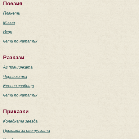
Поезия
Планети
Магия
Икар
чети по-нататък
Разкази
Аз прашинката
Черна котка
Есенни гробища
чети по-нататък
Приказки
Коледната звезда
Приказка за светулката