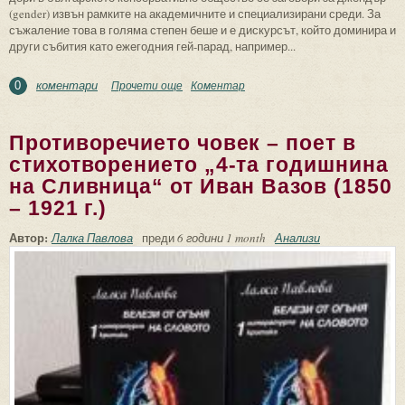
(gender) извън рамките на академичните и специализирани среди. За
съжаление това в голяма степен беше и е дискурсът, който доминира и
други събития като ежегодния гей-парад, например...
коментари
Прочети още
about Транс – човекът на новото време?
Коментар
0
Противоречието човек – поет в
стихотворението „4-та годишнина
на Сливница“ от Иван Вазов (1850
– 1921 г.)
Автор:
Лалка Павлова
преди
6 години 1 month
Анализи