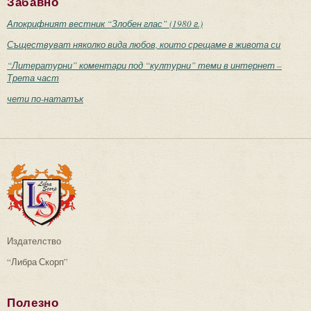
Забавно
Апокрифният вестник “Злобен глас” (1980 г.)
Съществуват няколко вида любов, които срещаме в живота си
“Литературни” коментари под “културни” теми в интернет –
Трета част
чети по-нататък
Издателство
“Либра Скорп”
Полезно