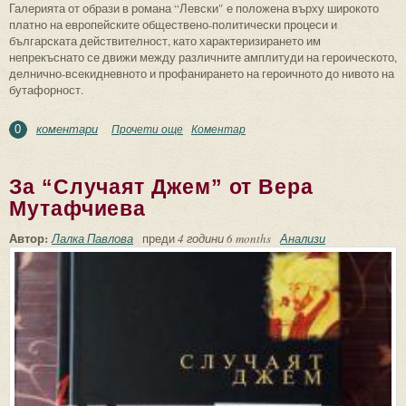
Галерията от образи в романа “Левски" е положена върху широкото
платно на европейските обществено-политически процеси и
българската действителност, като характеризирането им
непрекъснато се движи между различните амплитуди на героическото,
делнично-всекидневното и профанирането на героичното до нивото на
бутафорност.
коментари
Прочети още
about Светлини и сенки под знамето на
Коментар
0
свободата – Левски, Димитър Общи и
Поп Кръстьо
За “Случаят Джем” от Вера
Мутафчиева
Автор:
Лалка Павлова
преди
4 години 6 months
Анализи