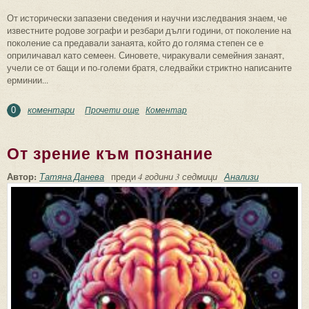
От исторически запазени сведения и научни изследвания знаем, че
известните родове зографи и резбари дълги години, от поколение на
поколение са предавали занаята, който до голяма степен се е
оприличавал като семеен. Синовете, чиракували семейния занаят,
учели се от бащи и по-големи братя, следвайки стриктно написаните
ерминии...
коментари
Прочети още
about История, традиции и бъдеще на
Коментар
0
детските иконописни школи в България
От зрение към познание
Автор:
Татяна Данева
преди
4 години 3 седмици
Анализи