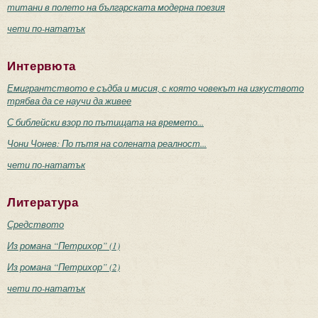
титани в полето на българската модерна поезия
чети по-нататък
Интервюта
Емигрантството е съдба и мисия, с която човекът на изкуството
трябва да се научи да живее
С библейски взор по пътищата на времето...
Чони Чонев: По пътя на солената реалност...
чети по-нататък
Литература
Средството
Из романа “Петрихор” (1)
Из романа “Петрихор” (2)
чети по-нататък