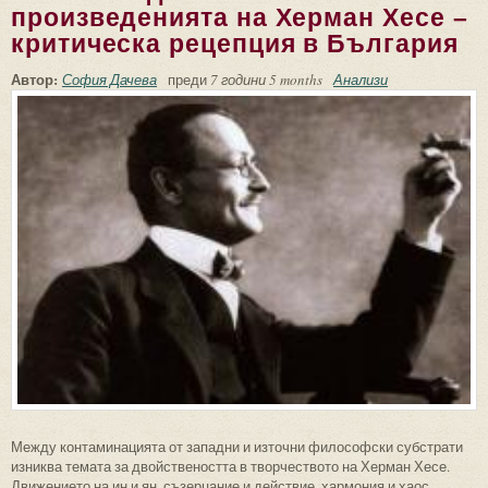
произведенията на Херман Хесе –
критическа рецепция в България
Автор:
София Дачева
преди
7 години 5 months
Анализи
Между контаминацията от западни и източни философски субстрати
изниква темата за двойствеността в творчеството на Херман Хесе.
Движението на ин и ян, съзерцание и действие, хармония и хаос