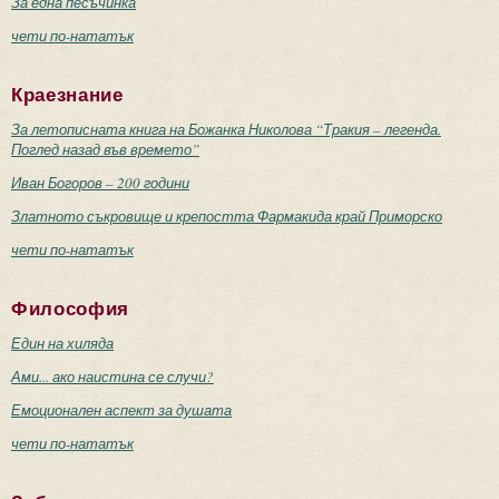
За една песъчинка
чети по-нататък
Краезнание
За летописната книга на Божанка Николова “Тракия – легенда.
Поглед назад във времето”
Иван Богоров – 200 години
Златното съкровище и крепостта Фармакида край Приморско
чети по-нататък
Философия
Един на хиляда
Ами... ако наистина се случи?
Емоционален аспект за душата
чети по-нататък