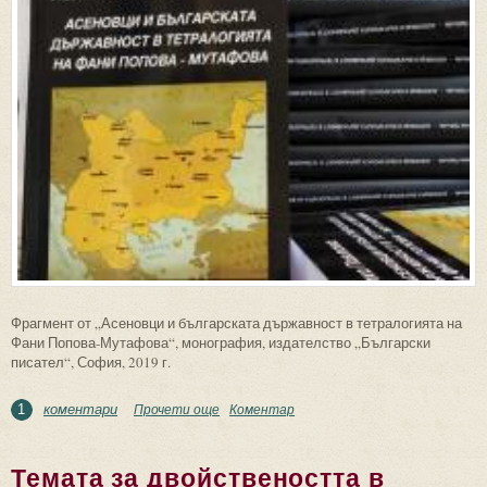
Фрагмент от „Асеновци и българската държавност в тетралогията на
Фани Попова-Мутафова“, монография, издателство „Български
писател“, София, 2019 г.
коментари
Прочети още
about Държава и държавност – образът на
Коментар
1
цар Борил
Темата за двойствеността в