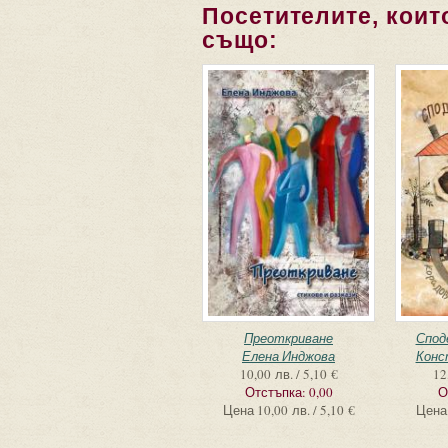
Посетителите, които
също:
Преоткриване
Спод
Елена Инджова
Конс
10,00 лв. / 5,10 €
12
Отстъпка:
0,00
О
Цена
10,00 лв. / 5,10 €
Цена