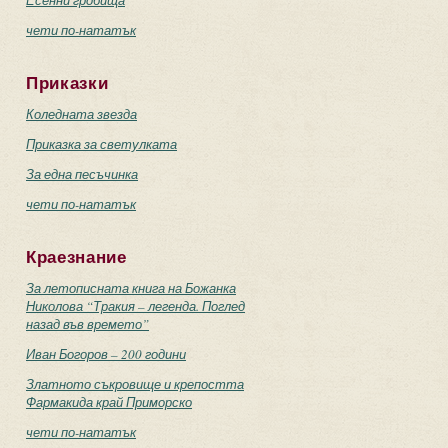
Есенни гробища
чети по-нататък
Приказки
Коледната звезда
Приказка за светулката
За една песъчинка
чети по-нататък
Краезнание
За летописната книга на Божанка
Николова “Тракия – легенда. Поглед
назад във времето”
Иван Богоров – 200 години
Златното съкровище и крепостта
Фармакида край Приморско
чети по-нататък