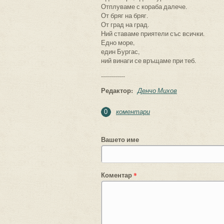
Отплуваме с кораба далече.
От бряг на бряг.
От град на град.
Ний ставаме приятели със всички.
Едно море,
един Бургас,
ний винаги се връщаме при теб.
------------
Редактор:
Денчо Михов
коментари
0
Вашето име
Коментар
*