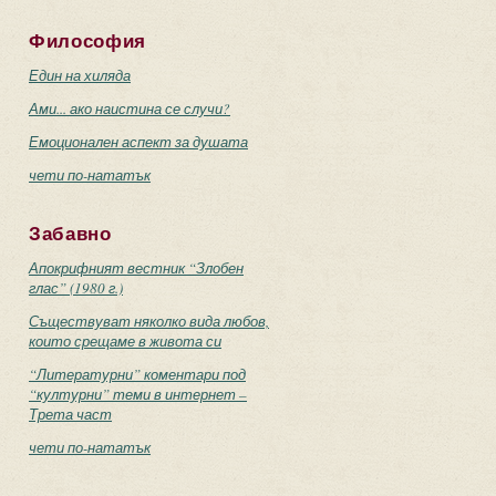
Философия
Един на хиляда
Ами... ако наистина се случи?
Емоционален аспект за душата
чети по-нататък
Забавно
Апокрифният вестник “Злобен
глас” (1980 г.)
Съществуват няколко вида любов,
които срещаме в живота си
“Литературни” коментари под
“културни” теми в интернет –
Трета част
чети по-нататък