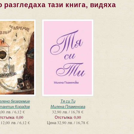
 разгледаха тази книга, видяха
елено безвремие
Тя си Ти
тантин Корадов
Милена Пламенова
,00 лв. / 6,12 €
32,90 лв. / 16,78 €
тстъпка:
0,00
Отстъпка:
0,00
12,00 лв. / 6,12 €
Цена
32,90 лв. / 16,78 €