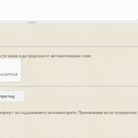
 сте човек и да предпази от автоматизирани спам.
ворност за съдържанието на коментарите. Призоваваме ви за толерантнос