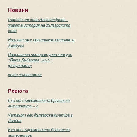
Новини
Гласове от село Александрово –
живата история на българското
село
Наш автор с престижно отличие в
Хамбург
Национален литературен конкурс
“Петя Дубарова ‘2025”
(резултати)
чети по-нататък
Ревюта
Ехо от съвременната бразилска
литература – 2
Четвърт век българска култура в
Лондон
Ехо от съвременната бразилска
литература