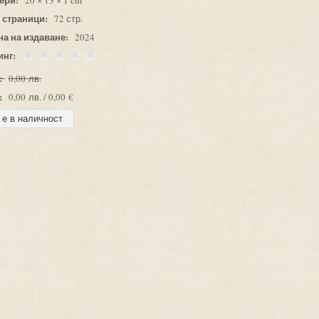
20 × 13 × 1 cm
 страници:
72 стр.
на на издаване:
2024
инг:
:
0,00 лв.
:
0,00 лв. / 0,00 €