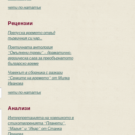
чети по-нататък
Рецензии
Препуска времето отвъд
първичния си чар...
Поетичната антология
“Омълнени треви” – драматично-
героическа сага за преобърнатото
българско време
Човекът в сборника с разкази
“Сенките на времето” от Милка
Иванова
чети по-нататък
Анализи
Интерпретацията на човешкото в
стихотворенията “Планети”,
“Магия” и “Икар” от Станка
Пенчева