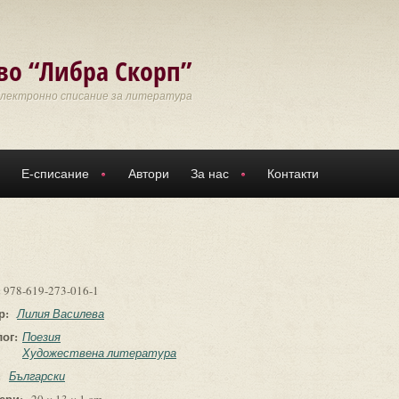
во “Либра Скорп”
Електронно списание за литература
Е-списание
Автори
За нас
Контакти
:
978-619-273-016-1
р:
Лилия Василева
лог:
Поезия
Художествена литература
:
Български
ери: