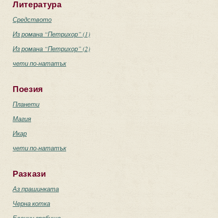
Литература
Средството
Из романа “Петрихор” (1)
Из романа “Петрихор” (2)
чети по-нататък
Поезия
Планети
Магия
Икар
чети по-нататък
Разкази
Аз прашинката
Черна котка