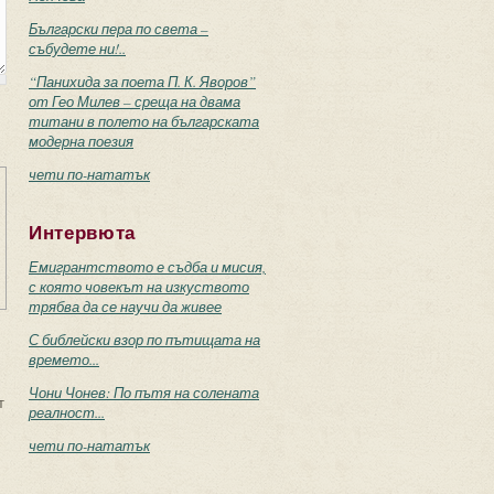
Български пера по света –
събудете ни!..
“Панихида за поета П. К. Яворов”
от Гео Милев – среща на двама
титани в полето на българската
модерна поезия
чети по-нататък
Интервюта
Емигрантството е съдба и мисия,
с която човекът на изкуството
трябва да се научи да живее
С библейски взор по пътищата на
времето...
Чони Чонев: По пътя на солената
т
реалност...
чети по-нататък