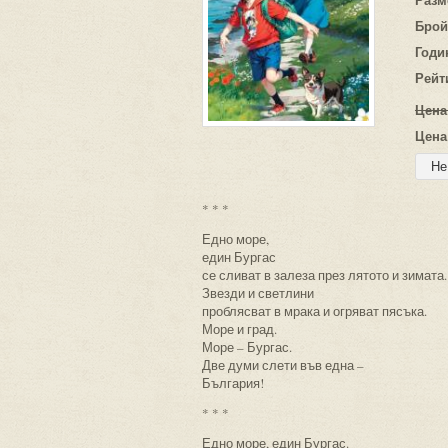
Брой
Годи
Рейт
Цена
Цена
* * *
Едно море,
един Бургас
се сливат в залеза през лятото и зимата.
Звезди и светлини
проблясват в мрака и огряват пясъка.
Море и град.
Море – Бургас.
Две думи слети във една –
България!
* * *
Едно море, един Бургас.