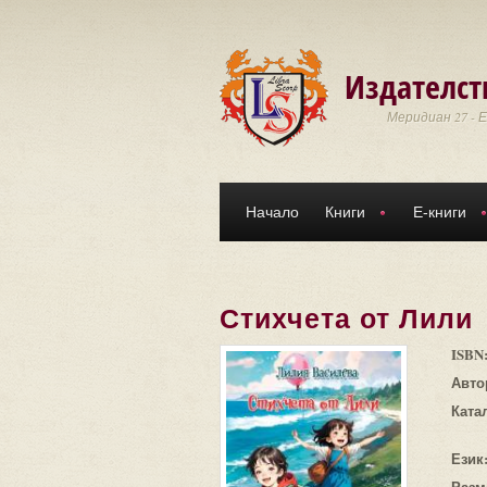
Премини към основното съдържание
Издателст
Меридиан 27 - 
Начало
Книги
Е-книги
Стихчета от Лили
ISBN
Авто
Ката
Език
Разм