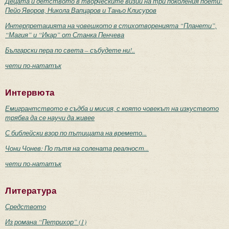
Децата и детството в творческите визии на три поколения поети:
Пейо Яворов, Никола Вапцаров и Таньо Клисуров
Интерпретацията на човешкото в стихотворенията “Планети”,
“Магия” и “Икар” от Станка Пенчева
Български пера по света – събудете ни!..
чети по-нататък
Интервюта
Емигрантството е съдба и мисия, с която човекът на изкуството
трябва да се научи да живее
С библейски взор по пътищата на времето...
Чони Чонев: По пътя на солената реалност...
чети по-нататък
Литература
Средството
Из романа “Петрихор” (1)