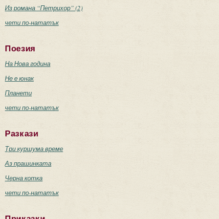
Из романа “Петрихор” (2)
чети по-нататък
Поезия
На Нова година
Не е юнак
Планети
чети по-нататък
Разкази
Три куршума време
Аз прашинката
Черна котка
чети по-нататък
Приказки