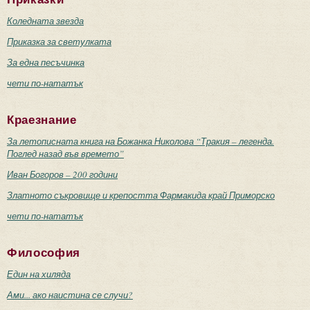
Коледната звезда
Приказка за светулката
За една песъчинка
чети по-нататък
Краезнание
За летописната книга на Божанка Николова “Тракия – легенда.
Поглед назад във времето”
Иван Богоров – 200 години
Златното съкровище и крепостта Фармакида край Приморско
чети по-нататък
Философия
Един на хиляда
Ами... ако наистина се случи?