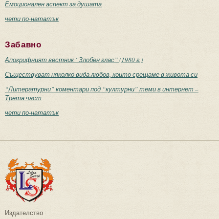
Емоционален аспект за душата
чети по-нататък
Забавно
Апокрифният вестник “Злобен глас” (1980 г.)
Съществуват няколко вида любов, които срещаме в живота си
“Литературни” коментари под “културни” теми в интернет –
Трета част
чети по-нататък
Издателство