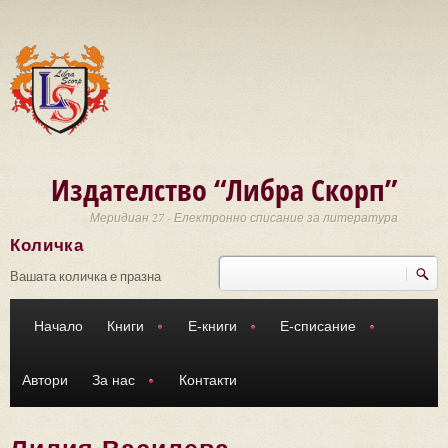
Премини към основното съдържание
Издателство “Либра Скорп”
Меридиан 27 - Електронно списание за литература
Количка
Търси
Форма за търсене
Вашата количка е празна
Начало
Книги
Е-книги
Е-списание
Автори
За нас
Контакти