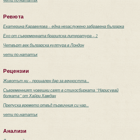
Ревюта
Екатерина Каравелова – една незаслужено забравена българка
Ехо от съвременната бразилска литература – 2
Четвърт век българска култура в Лондон
чети по-нататък
Рецензии
Животът ни – прощален дар за вечността...
Съвременният човешки свят в стихосбирката “Нарисувай
болката” от Хайри Хамдан
Препуска времето отвъд първичния си чар...
чети по-нататък
Анализи