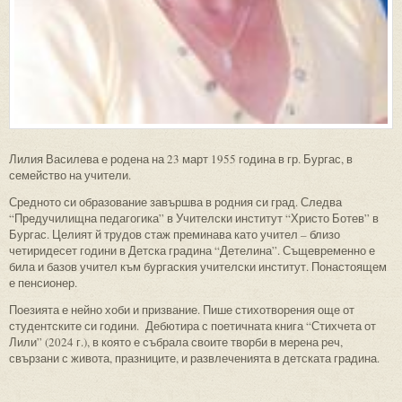
Лилия Василева е родена на 23 март 1955 година в гр. Бургас, в
семейство на учители.
Средното си образование завършва в родния си град. Следва
“Предучилищна педагогика” в Учителски институт “Христо Ботев” в
Бургас. Целият й трудов стаж преминава като учител – близо
четиридесет години в Детска градина “Детелина”. Същевременно е
била и базов учител към бургаския учителски институт. Понастоящем
е пенсионер.
Поезията е нейно хоби и призвание. Пише стихотворения още от
студентските си години. Дебютира с поетичната книга “Стихчета от
Лили” (2024 г.), в която е събрала своите творби в мерена реч,
свързани с живота, празниците, и развлеченията в детската градина.