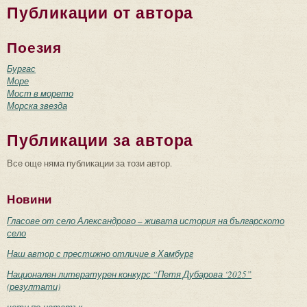
Публикации от автора
Поезия
Бургас
Море
Мост в морето
Морска звезда
Публикации за автора
Все още няма публикации за този автор.
Новини
Гласове от село Александрово – живата история на българското
село
Наш автор с престижно отличие в Хамбург
Национален литературен конкурс “Петя Дубарова ‘2025”
(резултати)
чети по-нататък