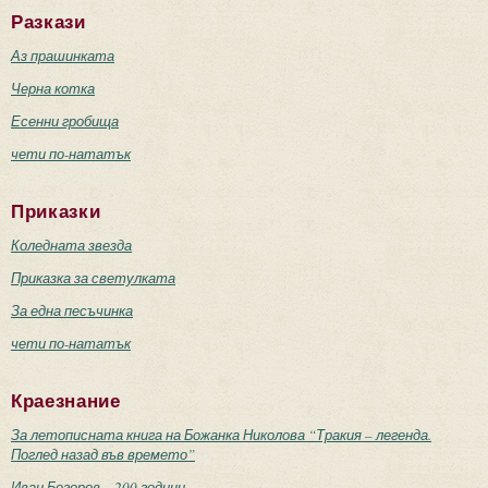
Разкази
Аз прашинката
Черна котка
Есенни гробища
чети по-нататък
Приказки
Коледната звезда
Приказка за светулката
За една песъчинка
чети по-нататък
Краезнание
За летописната книга на Божанка Николова “Тракия – легенда.
Поглед назад във времето”
Иван Богоров – 200 години