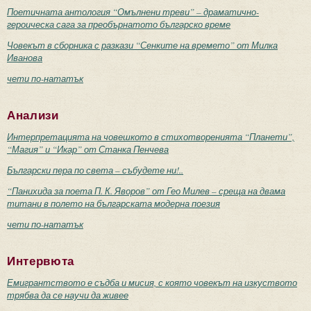
Поетичната антология “Омълнени треви” – драматично-
героическа сага за преобърнатото българско време
Човекът в сборника с разкази “Сенките на времето” от Милка
Иванова
чети по-нататък
Анализи
Интерпретацията на човешкото в стихотворенията “Планети”,
“Магия” и “Икар” от Станка Пенчева
Български пера по света – събудете ни!..
“Панихида за поета П. К. Яворов” от Гео Милев – среща на двама
титани в полето на българската модерна поезия
чети по-нататък
Интервюта
Емигрантството е съдба и мисия, с която човекът на изкуството
трябва да се научи да живее