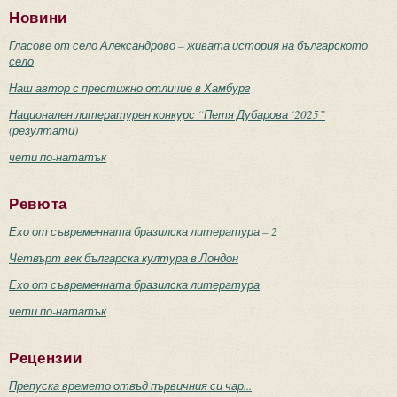
Новини
Гласове от село Александрово – живата история на българското
село
Наш автор с престижно отличие в Хамбург
Национален литературен конкурс “Петя Дубарова ‘2025”
(резултати)
чети по-нататък
Ревюта
Ехо от съвременната бразилска литература – 2
Четвърт век българска култура в Лондон
Ехо от съвременната бразилска литература
чети по-нататък
Рецензии
Препуска времето отвъд първичния си чар...