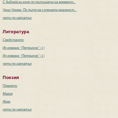
С библейски взор по пътищата на времето...
Чони Чонев: По пътя на солената реалност...
чети по-нататък
Литература
Средството
Из романа “Петрихор” (1)
Из романа “Петрихор” (2)
чети по-нататък
Поезия
Планети
Магия
Икар
чети по-нататък