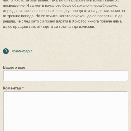
посвещение. И за мен в началото беше объркано и неразбираемо,
дори да си призная не вярвах, че ще успея да стигна до състояние на
вътрешна победа. Но се отчита, когато поискаш да се посветиш и да
решиш, че след като си приел вярата в Христос никога повече няма
да се връщаш там, откъдето си тръгнал да излизаш.
---------
коментари
0
Вашето име
Коментар
*