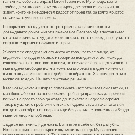
напълниш себе си с вяра в Него и Творението Му е нещо, което
трябва да си наложиш със сила върху доскорошния си начин на
живот, който не ти е донесъл радост от победата, за която Христос
остави като учение на земята.
Реформацията на духа отвътре, промяната на мисленето и
довеждането до нов живот в пълнота от Словото Му и поставянето
като цел в живота, е чудото, което множеството не вижда, не чува, а в
сегашните времена по-рядко и търси.
Животът се определя много често от това, което се вижда, от
видимото, но трудно се знае и говори за невидимото. Бог може да
изважда част от това, което носим, не всичко е ясно, защото човекът
има дадена свободна воля и може, когато реши в даден момент от
живота си да смени злото с добро или обратното. За промяната ни е
нужно само едно: Нашето собствено решение.
Като човек, който е изкарал половината част от живота си светски, за
мен беше абсолютно неясно какво трябва да правя, как да променя
всичко, не просто само да отида до църквата в неделя с огромен
товар в ума си, с проблеми, с мъка, с недоволства и така нататък и
как да върна обратно товара вкъщи без да съм се променила и без да
имам отговор на проблема.
За да се напълниш и да носиш Бог вътре в себе си, без да губиш
Неговото присъствие, първо и задължително е да Му направиш
чисто място за обитаване. Така започва работата и изчистването с