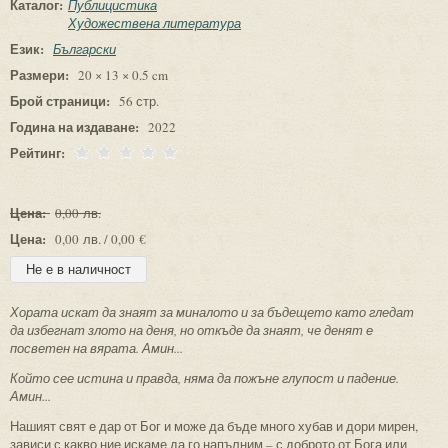
Каталог:
Публицистика
Художествена литература
Език:
Български
Размери:
20 × 13 × 0.5 cm
Брой страници:
56 стр.
Година на издаване:
2022
Рейтинг:
Цена:
0,00 лв.
Цена:
0,00 лв. / 0,00 €
Хората искат да знаят за миналото и за бъдещето като гледат
да избегнат злото на деня, но откъде да знаят, че денят е
посветен на вярата. Амин...
Който сее истина и правда, няма да пожъне глупост и падение.
Амин...
Нашият свят е дар от Бог и може да бъде много хубав и дори мирен,
зависи с какво ние искаме да го напълним – с доброто от Бога или