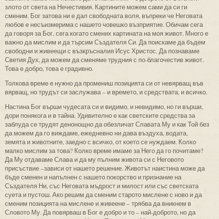
злото от света на Нечестивия. Картините можем сами да си ги
сменим. Бог затова ни е дал свободната воля, въпреки че Неговата
любов е несъизмерима с нашето човешко възприятие. Обичам сега
да говоря за Бог, сега когато смених картината на моя живот. Много е
важно да мислим и да търсим Създателя Си. Да поискаме да бъдем
свободни и живеещи с възкръсналия Исус Христос. Да познаваме
Светия Дух, да можем да сменяме трудния с по-благочестив живот.
Това е добро, това е градивно.
Толкова време е нужно да промениш позицията си от невярващ във
вярващ, но трудът си заслужава – и времето, и средствата, и всичко.
Настина Бог върши чудесата си и видимо, и невидимо, но ги върши,
дори понякога и в тайна. Удивително е как светските средства за
заблуда се трудят денонощно да обезличат Славата Му и как Той без
да можем да го виждаме, ежедневно ни дава въздуха, водата,
земята и животните, заедно с всичко, от което се нуждаем. Колко
малко мислим за това? Колко време имаме за Него да го почитаме?
Да Му отдаваме Слава и да му пълним живота си с Неговото
присъствие –зависи от нашето решение. Животът наистина може да
бъде сменен и напълнен с нашето покорство и признание на
Създателя Ни, със Неговата мъдрост и милост или със светската
суета и пустош. Ако решим да сменим старото мислене с ново и да
сменим позицията на мислене и живеене – трябва да вникнем в
Словото Му. Да повярваш в Бог е добро и то – най-доброто, но да