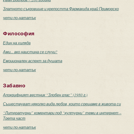
Златното съкровище и крепостта Фармакида край Приморско
чети по-нататък
Философия
Един на хиляда
Ами... ако наистина се случи?
Емоционален аспект за душата
чети по-нататък
Забавно
Апокрифният вестник “Злобен глас” (1980 г.)
Съществуват няколко вида любов, които срещаме в живота си
“Литературни” коментари под “културни” теми в интернет –
Трета част
чети по-нататък