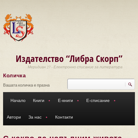
Премини към основното съдържание
Издателство “Либра Скорп”
Меридиан 27 - Електронно списание за литература
Количка
Търси
Форма за търсене
Вашата количка е празна
Начало
Книги
Е-книги
Е-списание
Автори
За нас
Контакти