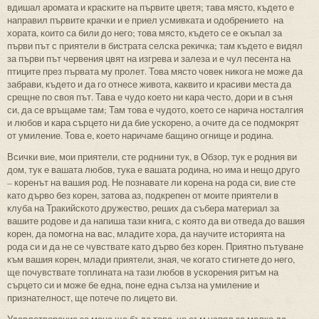
вдишал аромата и краските на първите цветя; тава място, където е
направил първите крачки и е приел усмивката и одобрението на
хората, които са били до него; това място, където се е окъпал за
първи път с приятели в бистрата селска рекичка; там където е видял
за първи път червения цвят на изгрева и залеза и е чул песента на
птиците през първата му пролет. Това място човек никога не може да
забрави, където и да го отнесе живота, каквито и красиви места да
срещне по своя път. Тава е чудо което ни кара често, дори и в съня
си, да се връщаме там; Там това е чудото, което се нарича носталгия
и любов и кара сърцето ни да бие ускорено, а очите да се подмокрят
от умиление. Това е, което наричаме бащино огнище и родина.
Всички вие, мои приятели, сте роднини тук, в Обзор, тук е родния ви
дом, тук е вашата любов, тука е вашата родина, но има и нещо друго
– коренът на вашия род. Не познавате ли корена на рода си, вие сте
като дърво без корен, затова аз, подкрепен от моите приятели в
клуба на Тракийското дружество, реших да събера материал за
вашите родове и да напиша тази книга, с която да ви отведа до вашия
корен, да помогна на вас, младите хора, да научите историята на
рода си и да не се чувствате като дърво без корен. Приятно пътуване
към вашия корен, млади приятели, зная, че когато стигнете до него,
ще почувствате топлината на тази любов в ускорения ритъм на
сърцето си и може бе една, поне една сълза на умиление и
признателност, ще потече по лицето ви.
Удовлетворение за мене ще бъде това, че съм успял за малко да