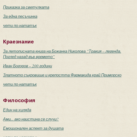
Приказка за светулката
За една песъчинка
чети по-нататък
Краезнание
За летописната книга на Божанка Николова “Тракия – легенда.
Поглед назад във времето”
Иван Богоров – 200 години
Златното съкровище и крепостта Фармакида край Приморско
чети по-нататък
Философия
Един на хиляда
Ами... ако наистина се случи?
Емоционален аспект за душата