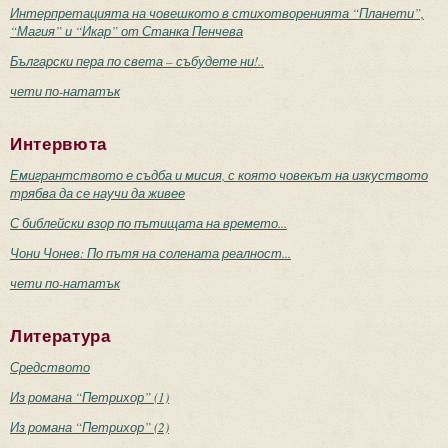
Интерпретацията на човешкото в стихотворенията “Планети”,
“Магия” и “Икар” от Станка Пенчева
Български пера по света – събудете ни!..
чети по-нататък
Интервюта
Емигрантството е съдба и мисия, с която човекът на изкуството
трябва да се научи да живее
С библейски взор по пътищата на времето...
Чони Чонев: По пътя на солената реалност...
чети по-нататък
Литература
Средството
Из романа “Петрихор” (1)
Из романа “Петрихор” (2)