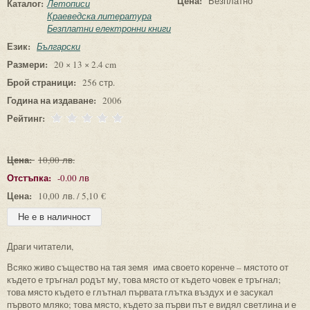
Цена:
Безплатно
Каталог:
Летописи
Краеведска литература
Безплатни електронни книги
Език:
Български
Размери:
20 × 13 × 2.4 cm
Брой страници:
256 стр.
Година на издаване:
2006
Рейтинг:
Цена:
10,00 лв.
Отстъпка:
-0.00 лв
Цена:
10,00 лв. / 5,10 €
Драги читатели,
Всяко живо същество на тая земя има своето коренче – мястото от
където е тръгнал родът му, това място от където човек е тръгнал;
това място където е глътнал първата глътка въздух и е засукал
първото мляко; това място, където за първи път е видял светлина и е