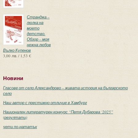
Странджа –
люлка на
моето
детство.
Обзор – моя
нежна любов
Вълко Купенов
3,00 лв. / 1,53 €
Новини
Гласове от село Александрово – живата история на българското
село
Наш автор с престижно отличие в Хамбург
Национален литературен конкурс “Петя Дубарова ‘2025”
(резултати)
чети по-нататък