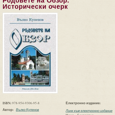
Родовете на Обзор.
Исторически очерк
ISBN:
Електронно издание:
978-954-9306-95-8
Автор:
Вълко Купенов
Линк към електронно издание