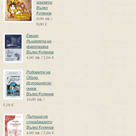
крилати
Вълко
Купенов
0,00 лв. /
0,00 €
Емине,
дъщерята на
фаропазача
Вълко Купенов
4,00 лв. / 2,04 €
Родовете на
Обзор.
Исторически
очерк
Вълко Купенов
10,00 лв. /
5,10 €
Пътища на
страданието
Вълко Купенов
4,00 лв. / 2,04 €