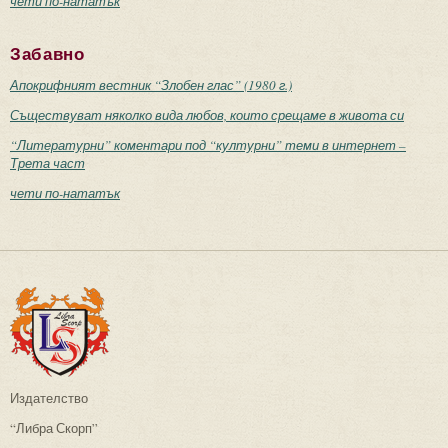
чети по-нататък
Забавно
Апокрифният вестник “Злобен глас” (1980 г.)
Съществуват няколко вида любов, които срещаме в живота си
“Литературни” коментари под “културни” теми в интернет –
Трета част
чети по-нататък
Издателство
“Либра Скорп”