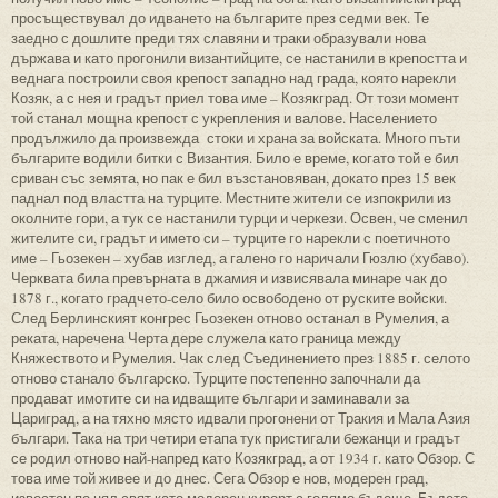
просъществувал до идването на българите през седми век. Те
заедно с дошлите преди тях славяни и траки образували нова
държава и като прогонили византийците, се настанили в крепостта и
веднага построили своя крепост западно над града, която нарекли
Козяк, а с нея и градът приел това име – Козякград. От този момент
той станал мощна крепост с укрепления и валове. Населението
продължило да произвежда стоки и храна за войската. Много пъти
българите водили битки с Византия. Било е време, когато той е бил
сриван със земята, но пак е бил възстановяван, докато през 15 век
паднал под властта на турците. Местните жители се изпокрили из
околните гори, а тук се настанили турци и черкези. Освен, че сменил
жителите си, градът и името си – турците го нарекли с поетичното
име – Гьозекен – хубав изглед, а галено го наричали Гюзлю (хубаво).
Черквата била превърната в джамия и извисявала минаре чак до
1878 г., когато градчето-село било освободено от руските войски.
След Берлинският конгрес Гьозекен отново останал в Румелия, а
реката, наречена Черта дере служела като граница между
Княжеството и Румелия. Чак след Съединението през 1885 г. селото
отново станало българско. Турците постепенно започнали да
продават имотите си на идващите българи и заминавали за
Цариград, а на тяхно място идвали прогонени от Тракия и Мала Азия
българи. Така на три четири етапа тук пристигали бежанци и градът
се родил отново най-напред като Козякград, а от 1934 г. като Обзор. С
това име той живее и до днес. Сега Обзор е нов, модерен град,
известен по цял свят като модерен курорт с голямо бъдеще. Бъдете