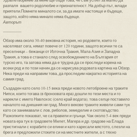
разпаля вашето родолюбие и признателност. На добър път, млади
приятели.Помнете миналото си, за да имате настояще и бъдеще,
защото, който няма минало няма бъдеще.
Авторът
---------------
Обзор има около 30-40 вековна история, но родовете, които го
населяват сега, нямат повече от 120 години, защото всички те са
преселници – бежанци от Източна Тракия, Мала Азия и Западна
Тракия, а това е станало след освобождението на България от
турско иго, та затова няма да е трудна да се проследи корена на
всеки род и по този начин да се нарисува родовата картина на Обзор.
Нека преди на направим това, да проследим накратко историята на
самия град.
Създаден като село 10-15 века преди новото летоброене на траките
Нипси, които тогава (в бронзовата ера) дошли по тези места и го
нарекли с името Навлохос (село край водата); това селце поставило
началото на днешния ни град. Много векове траките живели сами тук
като се занимавали с лов, риболов, земеделие и скотовъдство.
Разкопките показват, че са правили и грънци. Чак около 5-4 век преди
новата ера тук в градовете Милет, Магера и др. градове на Елада
пристигнали с корабите си елини и като харесали мястото, слезли на
брега и предложили стоките си на местните жители, а с тяхно