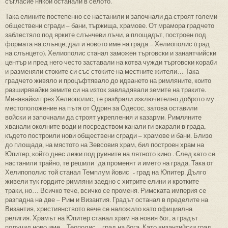
съгласие някои останали в селото.
Така елините постепенно се настанили и започнали да строят големи
обществени сгради – бани, тържища, храмове. От мрамора градчето
заблестяло под ярките слънчеви лъчи, а площадът, построен под
формата на слънце, дал и новото име на града – Хелиополис (град
на слънцето). Хелиополис станал заможен търговски и занаятчийски
център и пред него често заставали на котва чужди търговски кораби
и разменяли стоките си със стоките на местните жители… Така
градчето живяло и процъфтявало до идването на римляните, които
разширявайки земите си на изток завладявали земите на траките.
Минавайки през Хелиополис, те разбрали изключително доброто му
местоположение на пътя от Одрин за Одесос, затова оставили
войски и започнали да строят укрепления и казарми. Римляните
хванали околните води и посредством канали ги вкарали в града,
където построили нови обществени сгради – храмове и бани. Близо
до площада, на мястото на Зевсовия храм, бил построен храм на
Юпитер, който днес лежи под руините на лятното кино . След като се
настанили трайно, те решили да променят и името на града. Така от
Хелипополис той станал Темплум йовис - град на Юпитер. Дълго
живели тук гордите римляни заедно с хитрите елини и кротките
траки, но… Всичко тече, всичко се променя. Римската империя се
разпадна на две – Рим и Византия. Градът останал в пределите на
Византия, християнството вече се наложило като официална
религия. Храмът на Юпитер станал храм на новия бог, а градът
получил ново име – Теополис – град на бога. Като византийски град