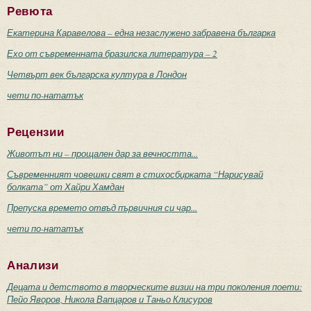
Ревюта
Екатерина Каравелова – една незаслужено забравена българка
Ехо от съвременната бразилска литература – 2
Четвърт век българска култура в Лондон
чети по-нататък
Рецензии
Животът ни – прощален дар за вечността...
Съвременният човешки свят в стихосбирката “Нарисувай
болката” от Хайри Хамдан
Препуска времето отвъд първичния си чар...
чети по-нататък
Анализи
Децата и детството в творческите визии на три поколения поети:
Пейо Яворов, Никола Вапцаров и Таньо Клисуров