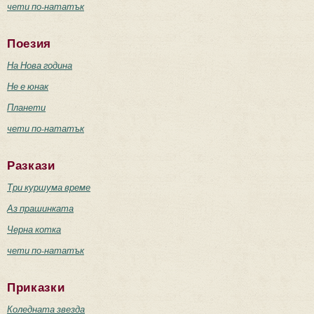
чети по-нататък
Поезия
На Нова година
Не е юнак
Планети
чети по-нататък
Разкази
Три куршума време
Аз прашинката
Черна котка
чети по-нататък
Приказки
Коледната звезда