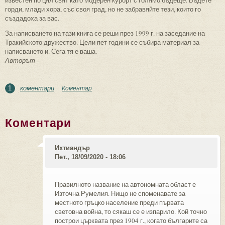
горди, млади хора, със своя град, но не забравяйте тези, които го
създадоха за вас.
За написването на тази книга се реши през 1999 г. на заседание на
Тракийското дружество. Цели пет години се събира материал за
написването и. Сега тя е ваша.
Авторът
коментари
Коментар
1
Коментари
Ихтиандър
Пет., 18/09/2020 - 18:06
Правилното название на автономната област е
Източна Румелия. Нищо не споменавате за
местното гръцко население преди първата
световна война, то сякаш се е изпарило. Кой точно
построи църквата през 1904 г., когато българите са