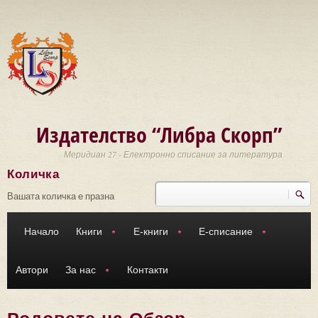
Премини към основното съдържание
Издателство “Либра Скорп”
Меридиан 27 - Електронно списание за литература
Количка
Търси
Форма за търсене
Вашата количка е празна
Начало
Книги
Е-книги
Е-списание
Автори
За нас
Контакти