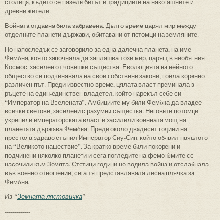
столица, където се пазели битът и традициите на някогашните й
древни жители.
Войната отдавна била забравена. Дълго време царял мир между
отделните планети държави, обитавани от потомци на земляните.
Но напоследък се заговорило за една далечна планета, на име
Фемòна, която започнала да заплашва този мир, царящ в необятния
Космос, заселен от човешки същества. Еволюцията на нейното
общество се подчинявала на свои собствени закони, поела коренно
различен път. Преди известно време, цялата власт преминала в
ръцете на един-единствен владетел, който нарекъл себе си
“Император на Вселената”. Амбициите му били Фемòна да владее
всички светове, заселени с разумни същества. Неговите потомци
укрепили императорската власт и засилили военната мощ на
планетата държава Фемòна. Преди около двадесет години на
престола здраво стъпил Император Сиу-Син, който обявил началото
на “Великото нашествие”. За кратко време били покорени и
подчинени няколко планети и сега погледите на фемонèмите се
насочили към Земята. Стотици години не водила война и отслабнала
във военно отношение, сега тя представлявала лесна плячка за
Фемòна.
Из “
Земната лястовичка
”
-------------