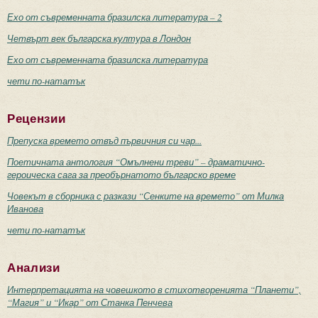
Ехо от съвременната бразилска литература – 2
Четвърт век българска култура в Лондон
Ехо от съвременната бразилска литература
чети по-нататък
Рецензии
Препуска времето отвъд първичния си чар...
Поетичната антология “Омълнени треви” – драматично-
героическа сага за преобърнатото българско време
Човекът в сборника с разкази “Сенките на времето” от Милка
Иванова
чети по-нататък
Анализи
Интерпретацията на човешкото в стихотворенията “Планети”,
“Магия” и “Икар” от Станка Пенчева