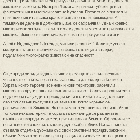
досега. Три млади жени са принудени да бягат от Земята, далеч от
жестоките закони на Империя Фемона, и намират убежище във
фантастичния и многолик свят на Куполон. Потапят се в приказни
приключения и на всяка крачка срещат опасни премеждия. А
там,някъде далече в долината Сибе, се съхранява чудна и крайно
мистериозна загадка, покрита с хилядолетни мрежи на призрачност и
мистика. Именно тя привлича като с магнит прокудените жени.
А кой е Игдош-даха? Легенда, мит или реалност? Дали ще успеят
младите пътешественички за разрешат стотиците загадки,
подлагайки многократно живота си на опасност?
-------------
Още преди хиляди години, вечно стремящото се към звездите
човечество, стъпка по стъпка, започнало да овладява Космоса.
Хората, които търсели все нови и нови територии, заселили
множество други планети, пригодни за живот. Далеч от родния свят,
подложени на чуждите природни сили и стихии, те създали нови,
свои собствени култури и цивилизации, които коренно се
различавали от Земната. На някои места условията на живот били
толкова нехарактерни, че хората започнали да се различават
външно от прародителите си, пристигнали от Земята. Оформили се
нови човешки раси със съвсем друг, особен облик. Всяка планета
създала отделна държава със свои собствени порядки, закони и
обичаи. Земята останала център на цялото човечество, нещо като