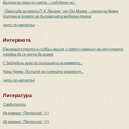
Български пера по света – събудете ни!..
“Панихида за поета П. К. Яворов” от Гео Милев – среща на двама
титани в полето на българската модерна поезия
чети по-нататък
Интервюта
Емигрантството е съдба и мисия, с която човекът на изкуството
трябва да се научи да живее
С библейски взор по пътищата на времето...
Чони Чонев: По пътя на солената реалност...
чети по-нататък
Литература
Средството
Из романа “Петрихор” (1)
Из романа “Петрихор” (2)