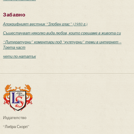
Забавно
Апокрифният вестник “Злобен глас” (1980 г.)
Съществуват няколко вида любов, които срещаме в живота си
“Литературни” коментари под “културни” теми в интернет –
Трета част
чети по-нататък
Издателство
“Либра Скорп”