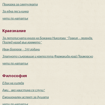
Приказка за светулката
За една песъчинка
чети по-нататък
Краезнание
За летописната книга на Божанка Николова “Тракия – легенда.
Поглед назад във времето”
Иван Богоров – 200 години
Златното съкровище и крепостта Фармакида край Приморско
чети по-нататък
Философия
Един на хиляда
Ами... ако наистина се случи?
Емоционален аспект за душата
чети по-нататък