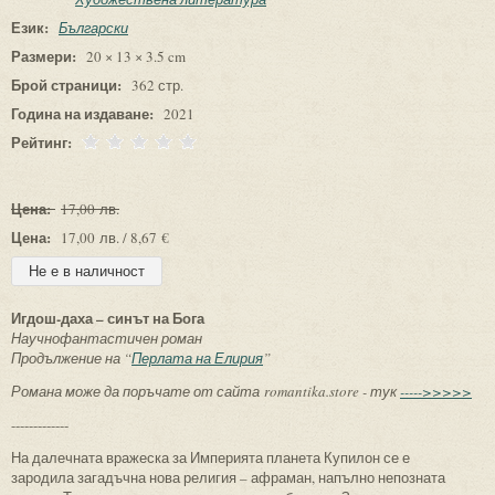
Език:
Български
Размери:
20 × 13 × 3.5 cm
Брой страници:
362 стр.
Година на издаване:
2021
Рейтинг:
Цена:
17,00 лв.
Цена:
17,00 лв. / 8,67 €
Игдош-даха – синът на Бога
Научнофантастичен роман
Продължение на “
Перлата на Елирия
”
Романа може да поръчате от сайта romantika.store - тук
----->>>>>
-------------
На далечната вражеска за Империята планета Купилон се е
зародила загадъчна нова религия – афраман, напълно непозната