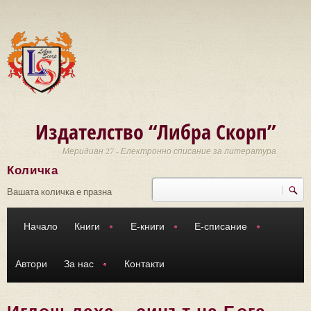
Премини към основното съдържание
Издателство “Либра Скорп”
Меридиан 27 - Електронно списание за литература
Количка
Търси
Форма за търсене
Вашата количка е празна
Начало
Книги
Е-книги
Е-списание
Автори
За нас
Контакти