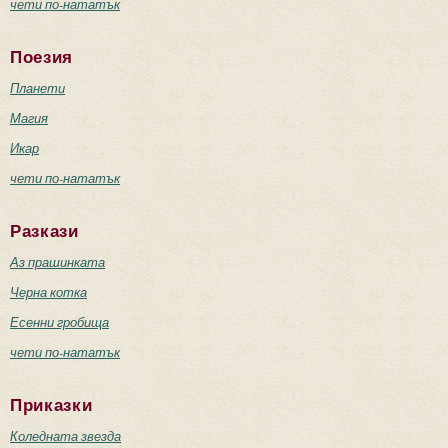
чети по-нататък
Поезия
Планети
Магия
Икар
чети по-нататък
Разкази
Аз прашинката
Черна котка
Есенни гробища
чети по-нататък
Приказки
Коледната звезда