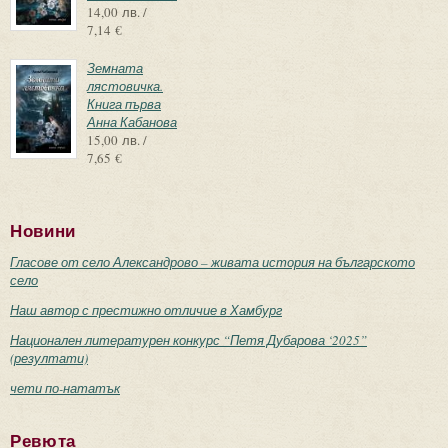
14,00 лв. /
7,14 €
Земната
лястовичка.
Книга първа
Анна Кабанова
15,00 лв. /
7,65 €
Новини
Гласове от село Александрово – живата история на българското
село
Наш автор с престижно отличие в Хамбург
Национален литературен конкурс “Петя Дубарова ‘2025”
(резултати)
чети по-нататък
Ревюта