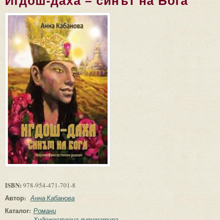
Игдош-даха – синът на Бога
ISBN:
978-954-471-701-8
Автор:
Анна Кабанова
Каталог:
Романи
Художествена литература