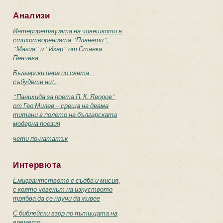
Анализи
Интерпретацията на човешкото в
стихотворенията “Планети”,
“Магия” и “Икар” от Станка
Пенчева
Български пера по света –
събудете ни!..
“Панихида за поета П. К. Яворов”
от Гео Милев – среща на двама
титани в полето на българската
модерна поезия
чети по-нататък
Интервюта
Емигрантството е съдба и мисия,
с която човекът на изкуството
трябва да се научи да живее
С библейски взор по пътищата на
времето...