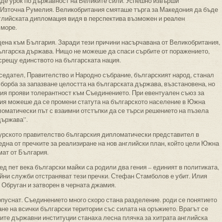
аде урок по държавност на Великите сили. Успешно извърши
 Източна Румелия. Великобритания смяташе търга за Македония да бъде
глийската дипломация видя в перспектива възможен и реален
 море.
на към България. Заради тези причини насърчавана от Великобритания,
лгарска държава. Нищо не можеше да спаси сърбите от поражението,
срещу единството на българската нация.
едател, Правителство и Народно събрание, българският народ, станал
 борба за запазване целостта на българската държава, възстановена, но
ция прояви толерантност към Съединението. При евентуален съюз за
ия можеше да се промени статута на българското население в Южна
ломатически път с взаимни отстъпки да се търси решението на пъзела
държава”.
турското правителство българския дипломатически представител в
една от пречките за реализиране на нов английски план, който цели Южна
мат от България.
д пет века български майки са родили два гения – единият в политиката,
йни служби отстраняват тези пречки. Стефан Стамболов е убит. Илия
 Обруган и затворен в черната джамия.
опуснат. Съединението много скоро стана разделение. роди се понятието
е на всички български територии със силата на оръжието. Врагът се
ките държавни институции станаха лесна плячка за хитрата английска