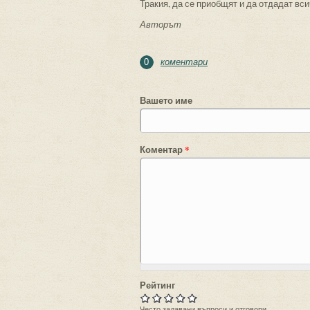
Тракия, да се приобщят и да отдадат вси
Авторът
коментари
0
Вашето име
Коментар
*
Рейтинг
Често задавани въпроси и отговори