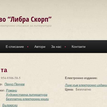
во “Либра Скорп”
Електронно списание за литература
Е-списание
Автори
За нас
Контакти
ята
:
Електронно издание:
954-9306-58-5
р:
Пенчо Пенчев
Линк към електронно издани
Цена:
Безплатно
лог:
Романи
Художествена литература
Безплатни електронни книги
:
Български