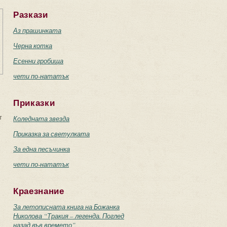
Разкази
Аз прашинката
Черна котка
Есенни гробища
чети по-нататък
Приказки
т
Коледната звезда
Приказка за светулката
За една песъчинка
чети по-нататък
Краезнание
За летописната книга на Божанка
Николова “Тракия – легенда. Поглед
назад във времето”