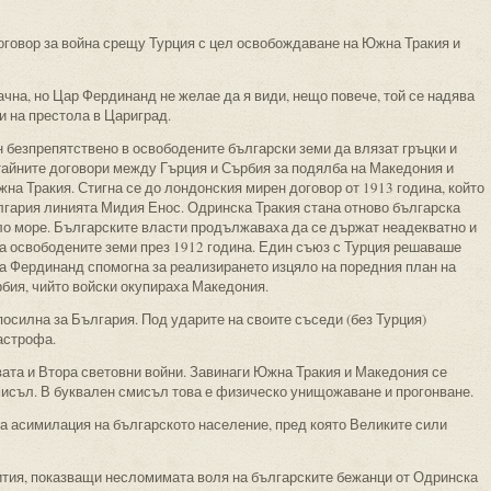
оговор за война срещу Турция с цел освобождаване на Южна Тракия и
ачна, но Цар Фердинанд не желае да я види, нещо повече, той се надява
и на престола в Цариград.
 безпрепятствено в освободените български земи да влязат гръцки и
тайните договори между Гърция и Сърбия за подялба на Македония и
на Тракия. Стигна се до лондонския мирен договор от 1913 година, който
лгария линията Мидия Енос. Одринска Тракия стана отново българска
ло море. Българските власти продължаваха да се държат неадекватно и
ра освободените земи през 1912 година. Един съюз с Турция решаваше
ва Фердинанд спомогна за реализирането изцяло на поредния план на
рбия, чийто войски окупираха Македония.
осилна за България. Под ударите на своите съседи (без Турция)
астрофа.
вата и Втора световни войни. Завинаги Южна Тракия и Македония се
мисъл. В буквален смисъл това е физическо унищожаване и прогонване.
а асимилация на българското население, пред която Великите сили
бития, показващи несломимата воля на българските бежанци от Одринска