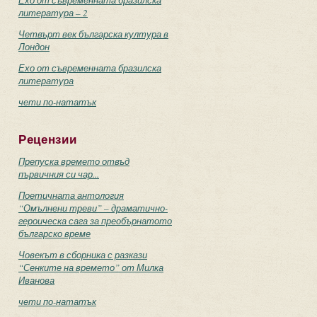
Ехо от съвременната бразилска
литература – 2
Четвърт век българска култура в
Лондон
Ехо от съвременната бразилска
литература
чети по-нататък
Рецензии
Препуска времето отвъд
първичния си чар...
Поетичната антология
“Омълнени треви” – драматично-
героическа сага за преобърнатото
българско време
Човекът в сборника с разкази
“Сенките на времето” от Милка
Иванова
чети по-нататък