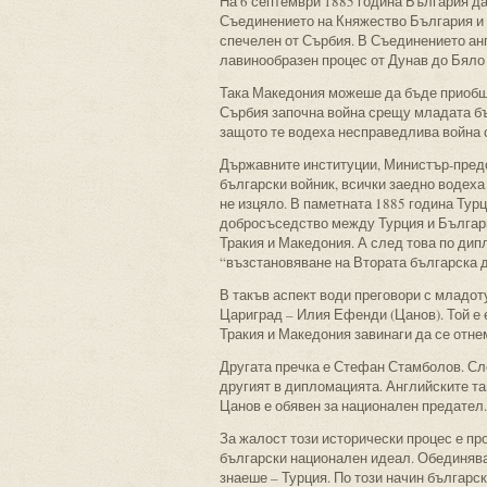
На 6 септември 1885 година България д
Съединението на Княжество България и
спечелен от Сърбия. В Съединението ан
лавинообразен процес от Дунав до Бяло
Така Македония можеше да бъде приобще
Сърбия започна война срещу младата бъ
защото те водеха несправедлива война 
Държавните институции, Министър-предс
български войник, всички заедно водеха
не изцяло. В паметната 1885 година Тур
добросъседство между Турция и Българ
Тракия и Македония. А след това по дип
“възстановяване на Втората българска 
В такъв аспект води преговори с младо
Цариград – Илия Ефенди (Цанов). Той е 
Тракия и Македония завинаги да се отне
Другата пречка е Стефан Стамболов. Сле
другият в дипломацията. Английските та
Цанов е обявен за национален предател.
За жалост този исторически процес е пр
български национален идеал. Обединяван
знаеше – Турция. По този начин българс