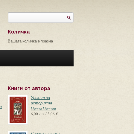
Търси
Форма за търсене
Количка
Вашата количка е празна
Книги от автора
Урокът на
историята
е
Пенчо Пенчев
6,00 лв. / 3,06 €
Лирика за всеки