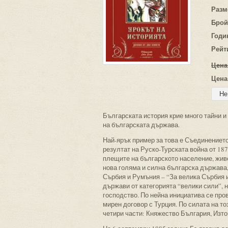
Разм
Брой
Годи
Рейт
Цена
Цена
Българската история крие много тайни и 
на българската държава.
Най-ярък пример за това е Съединението.
резултат на Руско-Турската война от 18
плещите на българското население, жив
нова голяма и силна българска държава,
Сърбия и Румъния – “За велика Сърбия и
държави от категорията “велики сили”, 
господство. По нейна инициатива се про
мирен договор с Турция. По силата на т
четири части: Княжество България, Изт