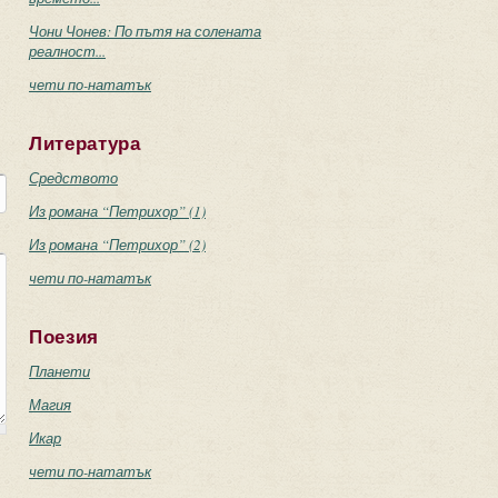
Чони Чонев: По пътя на солената
реалност...
чети по-нататък
Литература
Средството
Из романа “Петрихор” (1)
Из романа “Петрихор” (2)
чети по-нататък
Поезия
Планети
Магия
Икар
чети по-нататък