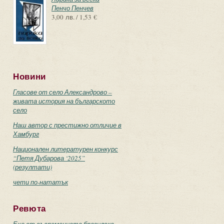
Пенчо Пенчев
3,00 лв. / 1,53 €
Новини
Гласове от село Александрово –
живата история на българското
село
Наш автор с престижно отличие в
Хамбург
Национален литературен конкурс
“Петя Дубарова ‘2025”
(резултати)
чети по-нататък
Ревюта