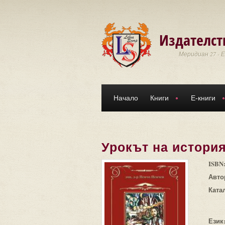
Премини към основното съдържание
Издателст
Меридиан 27 - 
Начало
Книги
Е-книги
Урокът на истори
ISBN
Авто
Ката
Език