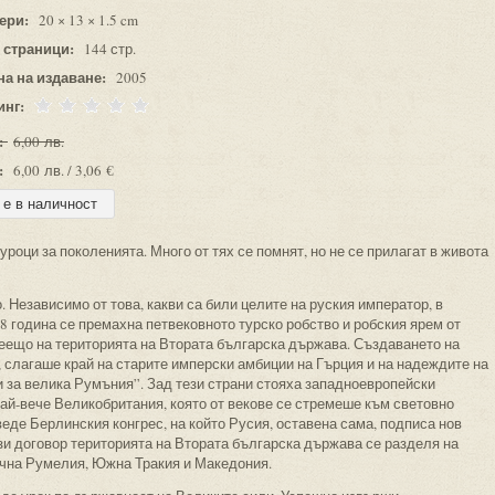
ери:
20 × 13 × 1.5 cm
 страници:
144 стр.
на на издаване:
2005
инг:
:
6,00 лв.
:
6,00 лв. / 3,06 €
уроци за поколенията. Много от тях се помнят, но не се прилагат в живота
 Независимо от това, какви са били целите на руския император, в
78 година се премахна петвековното турско робство и робския ярем от
еещо на територията на Втората българска държава. Създаването на
 слагаше край на старите имперски амбиции на Гърция и на надеждите на
 за велика Румъния”. Зад тези страни стояха западноевропейски
най-вече Великобритания, която от векове се стремеше към световно
веде Берлинския конгрес, на който Русия, оставена сама, подписа нов
ози договор територията на Втората българска държава се разделя на
очна Румелия, Южна Тракия и Македония.