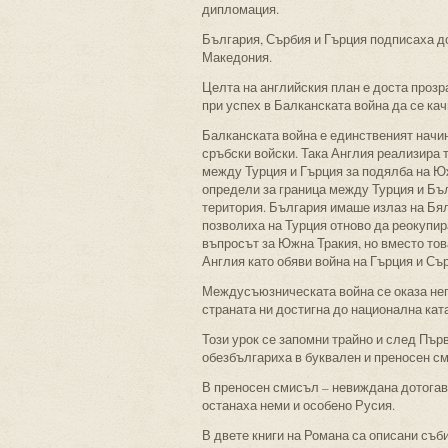
дипломация.
България, Сърбия и Гърция подписаха д
Македония.
Целта на английския план е доста прозр
при успех в Балканската война да се кач
Балканската война е единственият начин
сръбски войски. Така Англия реализира 
между Турция и Гърция за подялба на Юж
определи за граница между Турция и Бъ
територия. България имаше излаз на Бя
позволиха на Турция отново да реокупи
въпросът за Южна Тракия, но вместо то
Англия като обяви война на Гърция и Съ
Междусъюзническата война се оказа неп
страната ни достигна до национална кат
Този урок се запомни трайно и след Пър
обезбългариха в буквален и преносен с
В преносен смисъл – невиждана дотогав
останаха неми и особено Русия.
В двете книги на Романа са описани съ