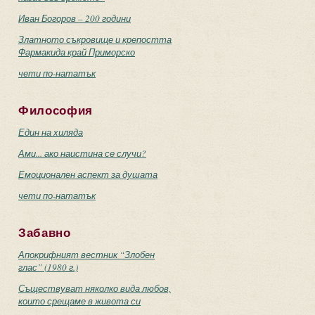
Иван Богоров – 200 години
Златното съкровище и крепостта
Фармакида край Приморско
чети по-нататък
Философия
Един на хиляда
Ами... ако наистина се случи?
Емоционален аспект за душата
чети по-нататък
Забавно
Апокрифният вестник “Злобен
глас” (1980 г.)
Съществуват няколко вида любов,
които срещаме в живота си