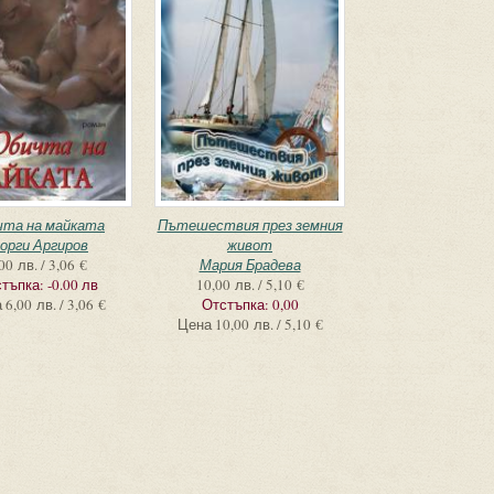
чта на майката
Пътешествия през земния
еорги Аргиров
живот
00 лв. / 3,06 €
Мария Брадева
тъпка:
-0.00 лв
10,00 лв. / 5,10 €
а
6,00 лв. / 3,06 €
Отстъпка:
0,00
Цена
10,00 лв. / 5,10 €