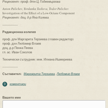
Рецензент: проф. дтн Ц. Годжевъргова
Anton Palichev, Yordanka Tasheva, Todor Palichev
Investigation of the Effect of a Low-Octane Component
Рецензент: доц. д-р Яна Колева
----------------
Редакционна колегия
проф. дпн Маргарита Терзиева (главен редактор)
проф. дхн Любомир Влаев
доц. д-р Пенка Пеева
гл. ас. Иван Соколов
Технически сътрудник: инж. Илиана Ишмериева
----------------
Съставител:
Маргарита Терзиева
Любомир Влаев
коментари
0
Вашето име