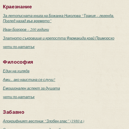
Краезнание
За летописната книга на Божанка Николова “Тракия – легенда.
Поглед назад във времето”
Иван Богоров – 200 години
Златното съкровище и крепостта Фармакида край Приморско
чети по-нататък
Философия
Един на хиляда
Ами... ако наистина се случи?
Емоционален аспект за душата
чети по-нататък
Забавно
Апокрифният вестник “Злобен глас” (1980 г.)