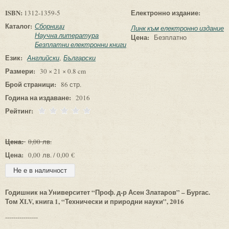
ISBN:
Електронно издание:
1312-1359-5
Каталог:
Сборници
Линк към електронно издание
Научна литература
Цена:
Безплатно
Безплатни електронни книги
Език:
Английски
Български
Размери:
30 × 21 × 0.8 cm
Брой страници:
86 стр.
Година на издаване:
2016
Рейтинг:
Цена:
0,00 лв.
Цена:
0,00 лв. / 0,00 €
Годишник на Университет “Проф. д-р Асен Златаров” – Бургас.
Том ХLV, книга 1, “Технически и природни науки”, 2016
----------------