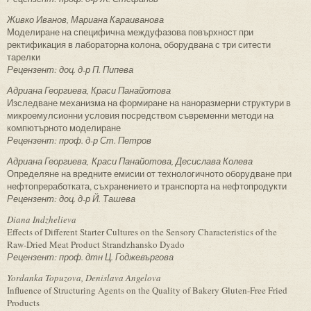
Живко Иванов, Мариана Караиванова
Моделиране на специфична междуфазова повърхност при
ректификация в лабораторна колона, оборудвана с три ситести
тарелки
Рецензент: доц. д-р П. Пипева
Адриана Георгиева, Краси Панайотова
Изследване механизма на формиране на наноразмерни структури в
микроемулсионни условия посредством съвременни методи на
компютърното моделиране
Рецензент: проф. д-р Ст. Петров
Адриана Георгиева, Краси Панайотова, Десислава Колева
Определяне на вредните емисии от технологичното оборудване при
нефтопреработката, съхранението и транспорта на нефтопродукти
Рецензент: доц. д-р Й. Ташева
Diana Indzhelieva
Effects of Different Starter Cultures on the Sensory Characteristics of the
Raw-Dried Meat Product Strandzhansko Dyado
Рецензент: проф. дтн Ц. Годжевъргова
Yordanka Topuzova, Denislava Angelova
Influence of Structuring Agents on the Quality of Bakery Gluten-Free Fried
Products