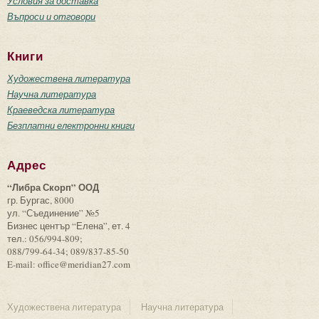
Условия за доставка
Въпроси и отговори
Книги
Художествена литература
Научна литература
Краеведска литература
Безплатни електронни книги
Адрес
“Либра Скорп” ООД
гр. Бургас, 8000
ул. “Съединение” №5
Бизнес център “Елена”, ет. 4
тел.: 056/994-809;
088/799-64-34; 089/837-85-50
E-mail: office@meridian27.com
Художествена литература
Научна литература