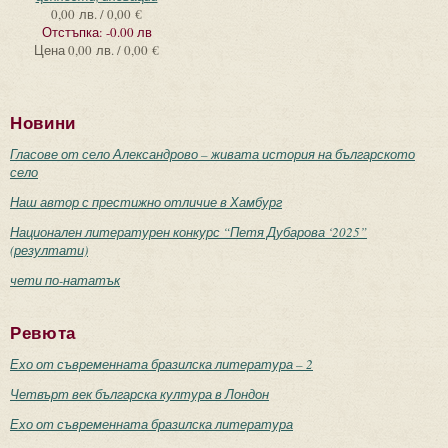
0,00 лв. / 0,00 €
Отстъпка:
-0.00 лв
Цена
0,00 лв. / 0,00 €
Новини
Гласове от село Александрово – живата история на българското
село
Наш автор с престижно отличие в Хамбург
Национален литературен конкурс “Петя Дубарова ‘2025”
(резултати)
чети по-нататък
Ревюта
Ехо от съвременната бразилска литература – 2
Четвърт век българска култура в Лондон
Ехо от съвременната бразилска литература