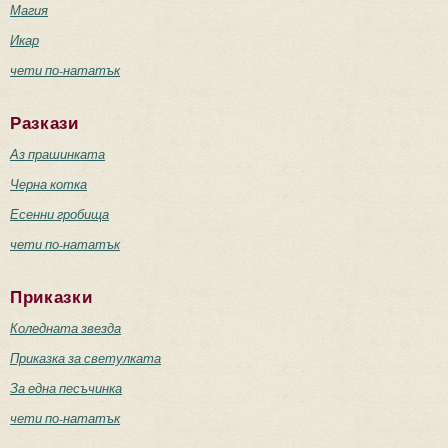
Магия
Икар
чети по-нататък
Разкази
Аз прашинката
Черна котка
Есенни гробища
чети по-нататък
Приказки
Коледната звезда
Приказка за светулката
За една песъчинка
чети по-нататък