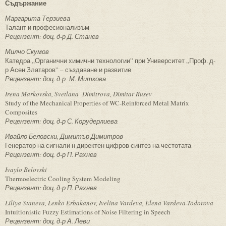
Съдържание
Маргарита Терзиева
Талант и професионализъм
Рецензент: доц. д-р Д. Станев
Милчо Скумов
Катедра „Органични химични технологии” при Университет „Проф. д-
р Асен Златаров” – създаване и развитие
Рецензент: доц. д-р М. Миткова
Irena Markovska, Svetlana Dimitrova, Dimitar Rusev
Study of the Mechanical Properties of WC-Reinforced Metal Matrix
Composites
Рецензент: доц. д-р С. Корудерлиева
Ивайло Беловски, Димитър Димитров
Генератор на сигнали н директен цифров синтез на честотата
Рецензент: доц. д-р П. Рахнев
Ivaylo Belovski
Thermoelectric Cooling System Modeling
Рецензент: доц. д-р П. Рахнев
Liliya Staneva, Lenko Erbakanov, Ivelina Vardeva, Elena Vardeva-Todorova
Intuitionistic Fuzzy Estimations of Noise Filtering in Speech
Рецензент: доц. д-р А. Леви