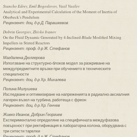
Stancho Edrev, Emil Bogoslovov, Vasil Vasilev
Analytical and Experimental Calculation of the Moment of Inertia of
Oberbeck’s Pendulum
Рецензент: доц. д-р Д. Парашкевов
Dobrin Georgiev, Zhivko Ivanov
On the Fluid Dynamic Generated by 4-Inclined-Blade Modified Mixing
Impellers in Stirred Reactors
Рецензент: проф. д-р Ж. Стефанов
Магдалена Дюлгерова
Използване на структурно-блоков модел за разкриване на
междупредметните връзки при обучението в техническите
специалности
Рецензент: доц. д-р Хр. Михалева
Полина Милушева
Изследване и оптимизиране на напреженията в радиално-аксиалния
лагерен възел на турбина, работеща с фреон
Рецензент: доц. д-р Хр. Генчев
Живко Иванов, Добрин Георгиев
Експериментално определяне на специфичната междуфазова
повърхност при ректификация в лабораторна колона, оборудвана с
три ситести тарелки
Рецензент: проф. д-р Ж. Стефанов