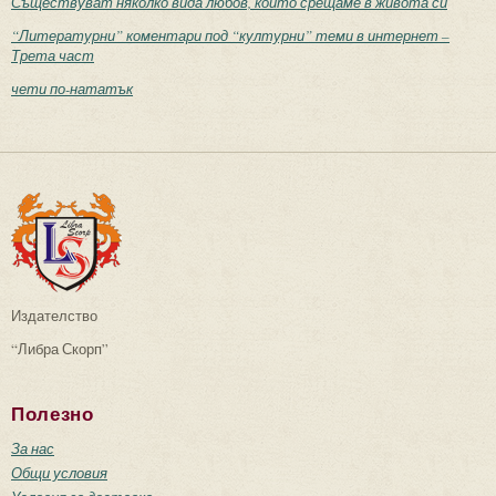
Съществуват няколко вида любов, които срещаме в живота си
“Литературни” коментари под “културни” теми в интернет –
Трета част
чети по-нататък
Издателство
“Либра Скорп”
Полезно
За нас
Общи условия