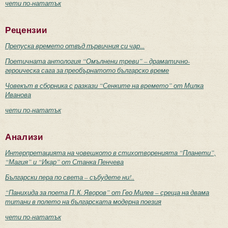
чети по-нататък
Рецензии
Препуска времето отвъд първичния си чар...
Поетичната антология “Омълнени треви” – драматично-
героическа сага за преобърнатото българско време
Човекът в сборника с разкази “Сенките на времето” от Милка
Иванова
чети по-нататък
Анализи
Интерпретацията на човешкото в стихотворенията “Планети”,
“Магия” и “Икар” от Станка Пенчева
Български пера по света – събудете ни!..
“Панихида за поета П. К. Яворов” от Гео Милев – среща на двама
титани в полето на българската модерна поезия
чети по-нататък