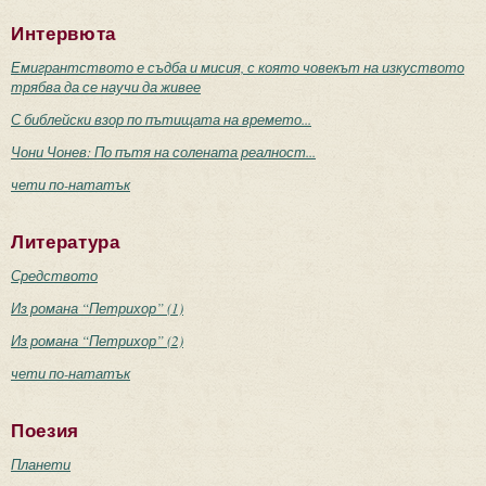
Интервюта
Емигрантството е съдба и мисия, с която човекът на изкуството
трябва да се научи да живее
С библейски взор по пътищата на времето...
Чони Чонев: По пътя на солената реалност...
чети по-нататък
Литература
Средството
Из романа “Петрихор” (1)
Из романа “Петрихор” (2)
чети по-нататък
Поезия
Планети