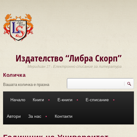
Премини към основното съдържание
Издателство “Либра Скорп”
Меридиан 27 - Електронно списание за литература
Количка
Търси
Форма за търсене
Вашата количка е празна
Начало
Книги
Е-книги
Е-списание
Автори
За нас
Контакти