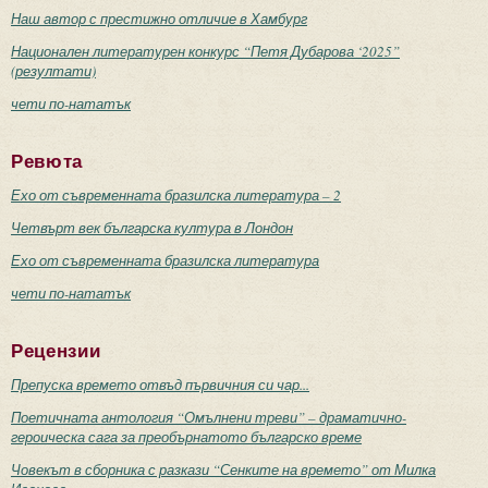
Наш автор с престижно отличие в Хамбург
Национален литературен конкурс “Петя Дубарова ‘2025”
(резултати)
чети по-нататък
Ревюта
Ехо от съвременната бразилска литература – 2
Четвърт век българска култура в Лондон
Ехо от съвременната бразилска литература
чети по-нататък
Рецензии
Препуска времето отвъд първичния си чар...
Поетичната антология “Омълнени треви” – драматично-
героическа сага за преобърнатото българско време
Човекът в сборника с разкази “Сенките на времето” от Милка