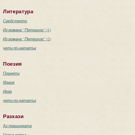
Литература
Средството
Из романа “Петрихор” (1)
Из романа “Петрихор” (2)
чети по-нататък
Поезия
Планети
Магия
Икар
чети по-нататък
Разкази
Аз прашинката
Черна котка