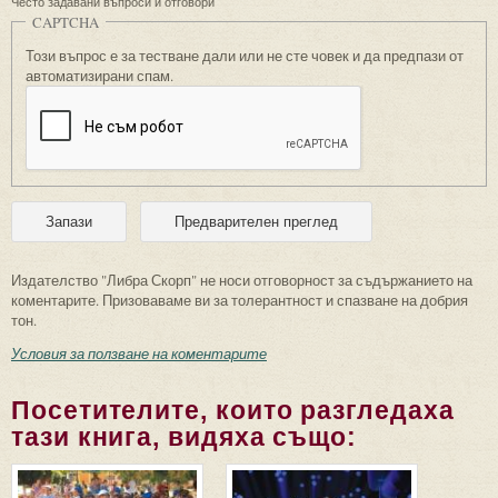
Често задавани въпроси и отговори
CAPTCHA
Този въпрос е за тестване дали или не сте човек и да предпази от
автоматизирани спам.
Издателство "Либра Скорп" не носи отговорност за съдържанието на
коментарите. Призоваваме ви за толерантност и спазване на добрия
тон.
Условия за ползване на коментарите
Посетителите, които разгледаха
тази книга, видяха също: