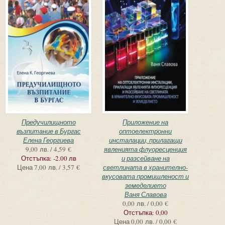
Предучилищното
Приложение на
възпитание в Бургас
оптоелектронни
Елена Георгиева
инсталации, прилагащи
9,00 лв. / 4,59 €
явленията флуоресценция
Отстъпка:
-2.00 лв
и разсейване на
Цена
7,00 лв. / 3,57 €
светлината в хранително-
вкусовата промишленост и
земеделието
Ваня Славова
0,00 лв. / 0,00 €
Отстъпка:
0,00
Цена
0,00 лв. / 0,00 €