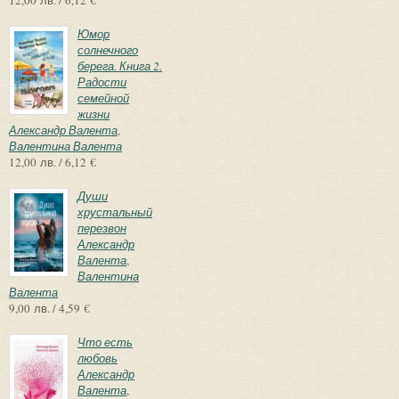
Юмор
солнечного
берега. Книга 2.
Радости
семейной
жизни
Александр Валента
,
Валентина Валента
12,00 лв. / 6,12 €
Души
хрустальный
перезвон
Александр
Валента
,
Валентина
Валента
9,00 лв. / 4,59 €
Что есть
любовь
Александр
Валента
,