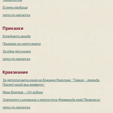
Есенни гробища
чети по-нататък
Приказки
Коледната звезда
Приказка за светулката
За една песъчинка
чети по-нататък
Краезнание
За летописната книга на Божанка Николова “Тракия – легенда.
Поглед назад във времето”
Иван Богоров – 200 години
Златното съкровище и крепостта Фармакида край Приморско
чети по-нататък