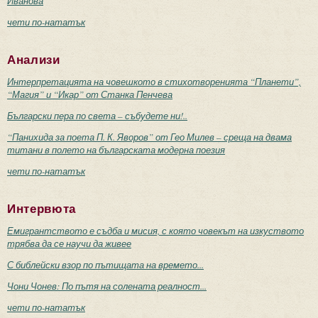
Иванова
чети по-нататък
Анализи
Интерпретацията на човешкото в стихотворенията “Планети”,
“Магия” и “Икар” от Станка Пенчева
Български пера по света – събудете ни!..
“Панихида за поета П. К. Яворов” от Гео Милев – среща на двама
титани в полето на българската модерна поезия
чети по-нататък
Интервюта
Емигрантството е съдба и мисия, с която човекът на изкуството
трябва да се научи да живее
С библейски взор по пътищата на времето...
Чони Чонев: По пътя на солената реалност...
чети по-нататък