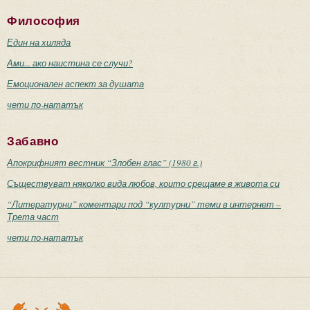
Философия
Един на хиляда
Ами... ако наистина се случи?
Емоционален аспект за душата
чети по-нататък
Забавно
Апокрифният вестник “Злобен глас” (1980 г.)
Съществуват няколко вида любов, които срещаме в живота си
“Литературни” коментари под “културни” теми в интернет –
Трета част
чети по-нататък