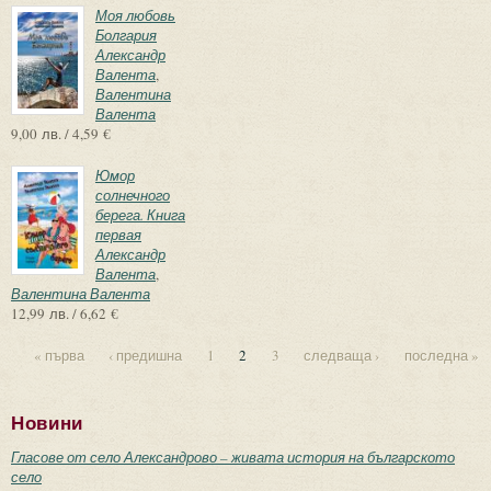
Моя любовь
Болгария
Александр
Валента
,
Валентина
Валента
9,00 лв. / 4,59 €
Юмор
солнечного
берега. Книга
первая
Александр
Валента
,
Валентина Валента
12,99 лв. / 6,62 €
« първа
‹ предишна
1
2
3
следваща ›
последна »
Страници
Новини
Гласове от село Александрово – живата история на българското
село