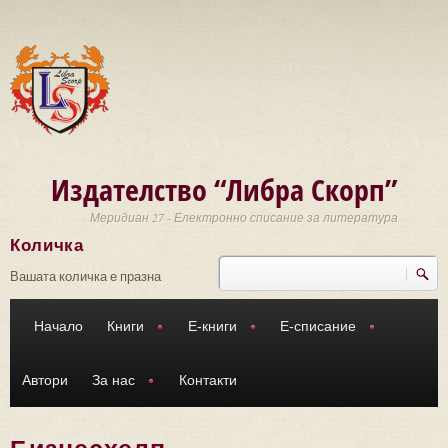
Премини към основното съдържание
Издателство “Либра Скорп”
Меридиан 27 - Електронно списание за литература
Количка
Търси
Форма за търсене
Вашата количка е празна
Начало
Книги
Е-книги
Е-списание
Автори
За нас
Контакти