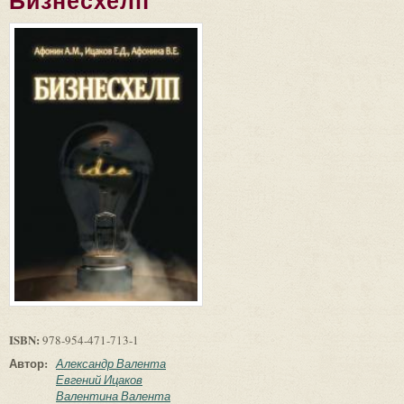
Бизнесхелп
ISBN:
978-954-471-713-1
Автор:
Александр Валента
Евгений Ицаков
Валентина Валента