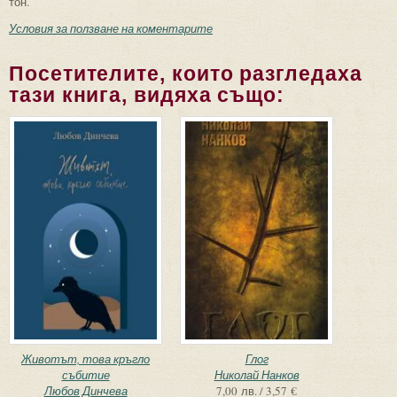
тон.
Условия за ползване на коментарите
Посетителите, които разгледаха
тази книга, видяха също:
Животът, това кръгло
Глог
събитие
Николай Нанков
Любов Динчева
7,00 лв. / 3,57 €