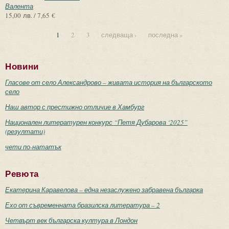
Валента
15,00 лв. / 7,65 €
1
2
3
следваща ›
последна »
Страници
Новини
Гласове от село Александрово – живата история на българското
село
Наш автор с престижно отличие в Хамбург
Национален литературен конкурс “Петя Дубарова ‘2025”
(резултати)
чети по-нататък
Ревюта
Екатерина Каравелова – една незаслужено забравена българка
Ехо от съвременната бразилска литература – 2
Четвърт век българска култура в Лондон