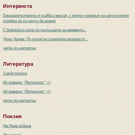
Интервюта
Емигрантството е съдба и мисия, с която човекът на изкуството
трябва да се научи да живее
С библейски взор по пътищата на времето...
Чони Чонев: По пътя на солената реалност...
чети по-нататък
Литература
Средството
Из романа “Петрихор” (1)
Из романа “Петрихор” (2)
чети по-нататък
Поезия
На Нова година
Не е юнак