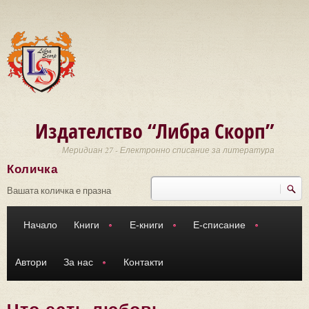
Премини към основното съдържание
Издателство “Либра Скорп”
Меридиан 27 - Електронно списание за литература
Количка
Търси
Форма за търсене
Вашата количка е празна
Начало
Книги
Е-книги
Е-списание
Автори
За нас
Контакти