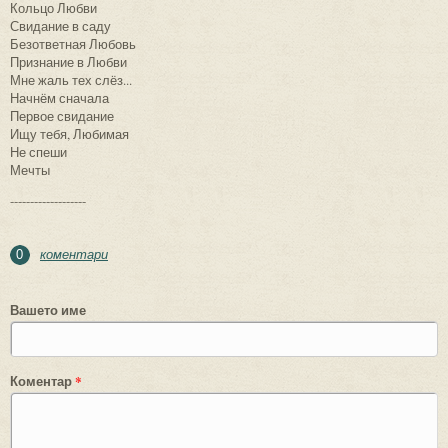
Кольцо Любви
Свидание в саду
Безответная Любовь
Признание в Любви
Мне жаль тех слёз...
Начнём сначала
Первое свидание
Ищу тебя, Любимая
Не спеши
Мечты
-------------------
коментари
0
Вашето име
Коментар
*