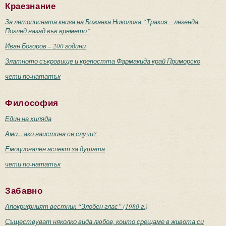
Краезнание
За летописната книга на Божанка Николова “Тракия – легенда.
Поглед назад във времето”
Иван Богоров – 200 години
Златното съкровище и крепостта Фармакида край Приморско
чети по-нататък
Философия
Един на хиляда
Ами... ако наистина се случи?
Емоционален аспект за душата
чети по-нататък
Забавно
Апокрифният вестник “Злобен глас” (1980 г.)
Съществуват няколко вида любов, които срещаме в живота си