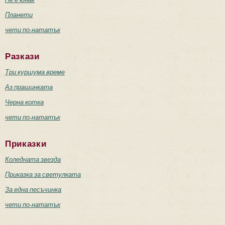
Планети
чети по-нататък
Разкази
Три куршума време
Аз прашинката
Черна котка
чети по-нататък
Приказки
Коледната звезда
Приказка за светулката
За една песъчинка
чети по-нататък