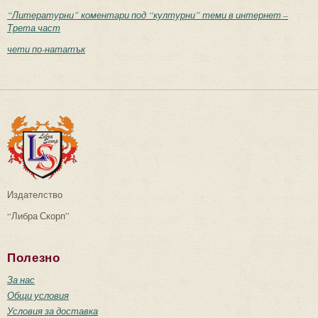
“Литературни” коментари под “културни” теми в интернет –
Трета част
чети по-нататък
Издателство
“Либра Скорп”
Полезно
За нас
Общи условия
Условия за доставка