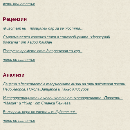
чети по-нататък
Рецензии
Животът ни – прощален дар за вечността...
Съвременният човешки свят в стихосбирката “Нарисувай
болката” от Хайри Хамдан
Препуска времето отвъд първичния си чар...
чети по-нататък
Анализи
Децата и детството в творческите визии на три поколения поети:
Пейо Яворов, Никола Вапцаров и Таньо Клисуров
Интерпретацията на човешкото в стихотворенията “Планети”,
“Магия” и “Икар” от Станка Пенчева
Български пера по света – събудете ни!..
чети по-нататък