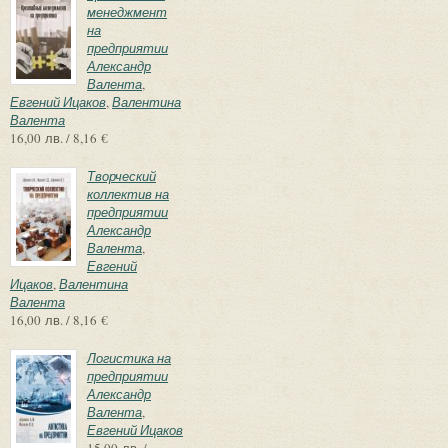
менеджмент
на
предприятии
Александр
Валента
,
Евгений Ицаков
,
Валентина
Валента
16,00 лв. / 8,16 €
Творческий
коллектив на
предприятии
Александр
Валента
,
Евгений
Ицаков
,
Валентина
Валента
16,00 лв. / 8,16 €
Логистика на
предприятии
Александр
Валента
,
Евгений Ицаков
15,00 лв. /