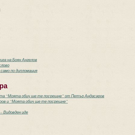
а
га на Боян Ангелов
слово
 само по дипломация
ра
ата “Моята обич ще те посрещне” от Петър Андасаров
ров и “Моята обич ще те посрещне”
 – Видовден иде