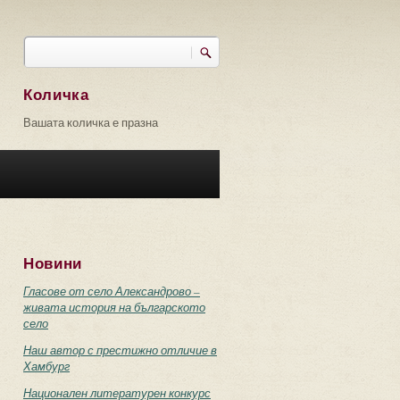
Търси
Форма за търсене
Количка
Вашата количка е празна
Новини
Гласове от село Александрово –
живата история на българското
село
Наш автор с престижно отличие в
Хамбург
Национален литературен конкурс