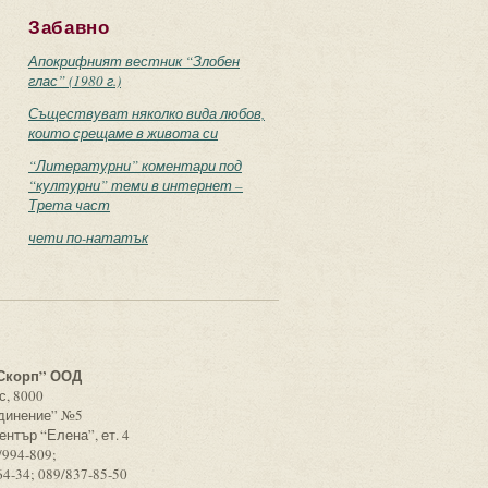
Забавно
Апокрифният вестник “Злобен
глас” (1980 г.)
Съществуват няколко вида любов,
които срещаме в живота си
“Литературни” коментари под
“културни” теми в интернет –
Трета част
чети по-нататък
с
Скорп” ООД
с, 8000
единение” №5
ентър “Елена”, ет. 4
/994-809;
64-34; 089/837-85-50