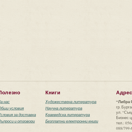
Полезно
Книги
Адре
“Либра 
За нас
Художествена литература
гр. Бурга
Общи условия
Научна литература
ул. “Съ
Условия за доставка
Краеведска литература
Бизнес ц
Въпроси и отговори
Безплатни електронни книги
тел.: 056
088/799-