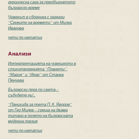
героическа сага за преобърнатото
българско време
Човекът в сборника с разкази
“Сенките на времето” от Милка
Иванова
чети по-нататък
Анализи
Интерпретацията на човешкото в
стихотворенията “Планети”,
“Магия” и “Икар” от Станка
Пенчева
Български пера по света –
събудете ни!..
“Панихида за поета П. К. Яворов”
от Гео Милев – среща на двама
титани в полето на българската
модерна поезия
чети по-нататък