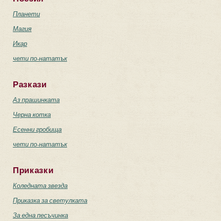
Планети
Магия
Икар
чети по-нататък
Разкази
Аз прашинката
Черна котка
Есенни гробища
чети по-нататък
Приказки
Коледната звезда
Приказка за светулката
За една песъчинка