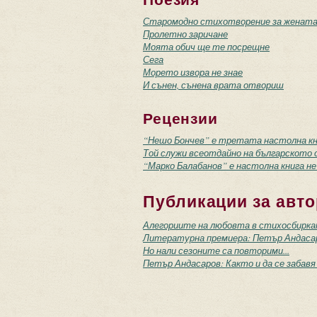
Старомодно стихотворение за женат
Пролетно заричане
Моята обич ще те посрещне
Сега
Морето извора не знае
И сънен, сънена врата отвориш
Рецензии
“Нешо Бончев” е третата настолна кни
Той служи всеотдайно на българското 
“Марко Балабанов” е настолна книга не
Публикации за авто
Алегориите на любовта в стихосбирк
Литературна премиера: Петър Андаса
Но нали сезоните са повторими...
Петър Андасаров: Както и да се забавя