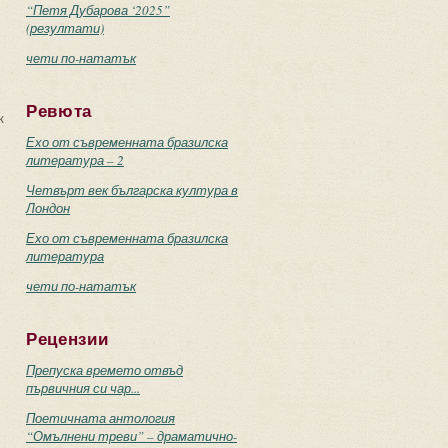
“Петя Дубарова ‘2025”
(резултати)
чети по-нататък
Ревюта
к
Ехо от съвременната бразилска
литература – 2
Четвърт век българска култура в
Лондон
Ехо от съвременната бразилска
литература
чети по-нататък
Рецензии
Препуска времето отвъд
първичния си чар...
Поетичната антология
“Омълнени треви” – драматично-