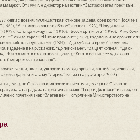
 младеж”. От 1994 г. е директор на вестник “Застраховател прес” към
 27 книги с поезия, публицистика и стихове за деца, сред които “Нося те в
” (1969), “А е толкова рано за сбогом” (повест, 1973), “Преди да ви
 (1977), “Слънце между нас” (1980), “Безсмъртничета” (1980), “А ме боли
ст”, “С очи те търся”, “И няма връщане” (1982), издадена и на арабски ези
 освети небето на душата ми” (1989), “Иде хубавото време”, получила
а, издадена и на руски език, “До поискване”, “За цвят копнея”, “Да си
4), “Като дългото ехо на песен” (2009), “Когато сенките се удължават”
ното българско застраховане”.
аруски, чешки, полски, унгарски, немски, френски, английски, испански,
на езика дари. Книгата му “Лирика” излиза на руски през 2009 г.
сти (1969), на Съюза на българските писатели (1978) и на Съюза на
ературната награда за патриотична поезия “Георги Джагаров” и на орден
 отличен с почетния знак “Златен век” – огърлие на Министерството на
ра