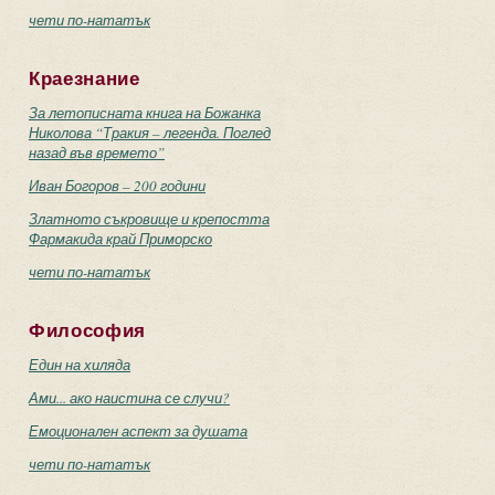
чети по-нататък
Краезнание
За летописната книга на Божанка
Николова “Тракия – легенда. Поглед
назад във времето”
Иван Богоров – 200 години
Златното съкровище и крепостта
Фармакида край Приморско
чети по-нататък
Философия
Един на хиляда
Ами... ако наистина се случи?
Емоционален аспект за душата
чети по-нататък