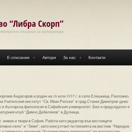
во “Либра Скорп”
Електронно списание за литература
Е-списание
Автори
За нас
Контакти
оргиев Андасаров е роден на 16 юли 1937 г. в село Елешница, Разложко.
а Учителския институт “Св. Иван Рилски” в град Станке Димитров (днес
) и българска филология в Софийския университет. Бил е председател е
ратурния клуб “Димчо Дебелянов” в Дупница.
г. живее и твори в София. Работи като редактор във вестниците
тивно село” и “Земя”, като консултант по поезията на вестник “Народна
 и завеждащ редакция “Художествена литература” на издателство