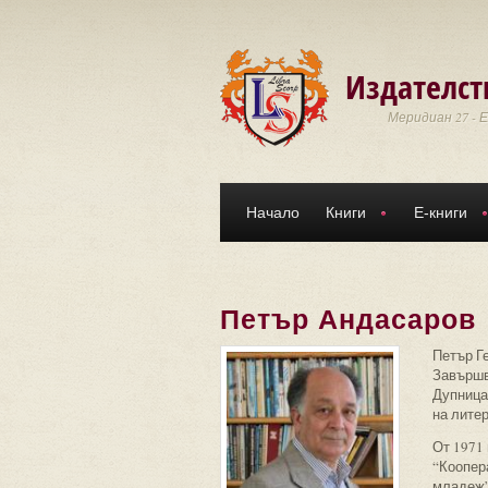
Премини към основното съдържание
Издателст
Меридиан 27 - 
Начало
Книги
Е-книги
Петър Андасаров
Петър Ге
Завършв
Дупница
на лите
От 1971 
“Коопера
младеж”