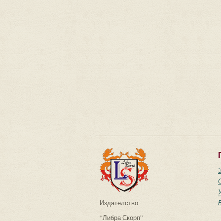
Издателство
“Либра Скорп”