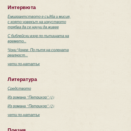
Интервюта
Емигрантството е съдба и мисия,
с която човекът на изкуството
трябва да се научи да живее
С библейски взор по пътищата на
времето...
Чони Чонев: По пътя на солената
реалност...
чети по-нататък
Литература
Средството
Из романа “Петрихор” (1)
Из романа “Петрихор” (2)
чети по-нататък
Поезия