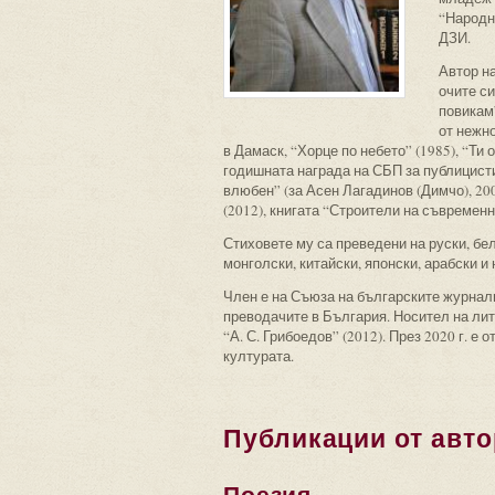
“Народна
ДЗИ.
Автор на
очите си
повикам”
от нежно
в Дамаск, “Хорце по небето” (1985), “Ти
годишната награда на СБП за публицистик
влюбен” (за Асен Лагадинов (Димчо), 200
(2012), книгата “Строители на съвремен
Стиховете му са преведени на руски, бел
монголски, китайски, японски, арабски и 
Член е на Съюза на българските журнали
преводачите в България. Носител на лит
“А. С. Грибоедов” (2012). През 2020 г. е
културата.
Публикации от авто
Поезия