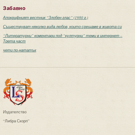
Забавно
Апокрифният вестник “Злобен глас” (1980 г.)
Съществуват няколко вида любов, които срещаме в живота си
“Литературни” коментари под “културни” теми в интернет –
Трета част
чети по-нататък
Издателство
“Либра Скорп”