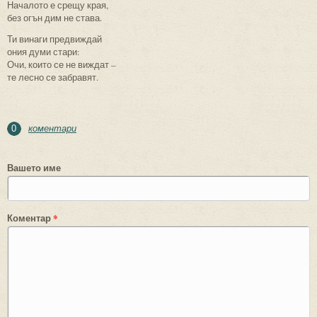
Началото е срещу края,
без огън дим не става.
Ти винаги предвиждай
ония думи стари:
Очи, които се не виждат –
те лесно се забравят.
коментари
0
Вашето име
Коментар
*