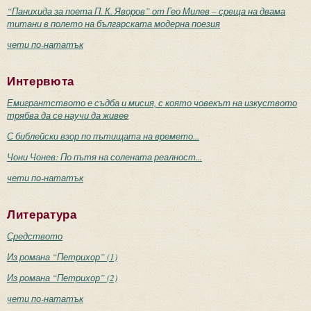
“Панихида за поета П. К. Яворов” от Гео Милев – среща на двама
титани в полето на българската модерна поезия
чети по-нататък
Интервюта
Емигрантството е съдба и мисия, с която човекът на изкуството
трябва да се научи да живее
С библейски взор по пътищата на времето...
Чони Чонев: По пътя на солената реалност...
чети по-нататък
Литература
Средството
Из романа “Петрихор” (1)
Из романа “Петрихор” (2)
чети по-нататък