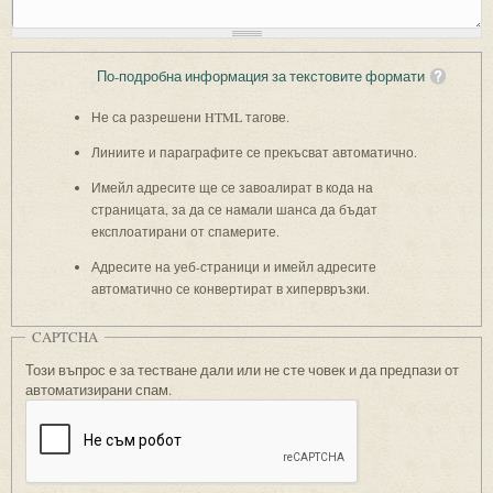
По-подробна информация за текстовите формати
Не са разрешени HTML тагове.
Линиите и параграфите се прекъсват автоматично.
Имейл адресите ще се завоалират в кода на
страницата, за да се намали шанса да бъдат
експлоатирани от спамерите.
Адресите на уеб-страници и имейл адресите
автоматично се конвертират в хипервръзки.
CAPTCHA
Този въпрос е за тестване дали или не сте човек и да предпази от
автоматизирани спам.