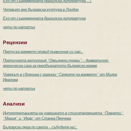
Ехо от съвременната бразилска литература – 2
Четвърт век българска култура в Лондон
Ехо от съвременната бразилска литература
чети по-нататък
Рецензии
Препуска времето отвъд първичния си чар...
Поетичната антология “Омълнени треви” – драматично-
героическа сага за преобърнатото българско време
Човекът в сборника с разкази “Сенките на времето” от Милка
Иванова
чети по-нататък
Анализи
Интерпретацията на човешкото в стихотворенията “Планети”,
“Магия” и “Икар” от Станка Пенчева
Български пера по света – събудете ни!..