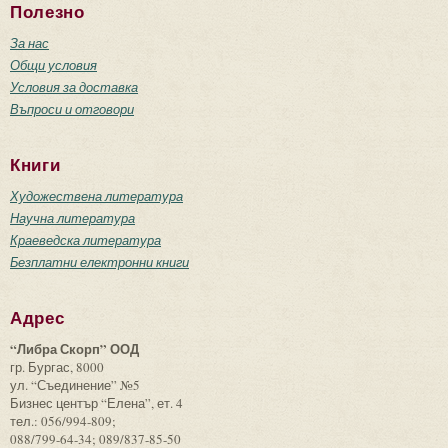
Полезно
За нас
Общи условия
Условия за доставка
Въпроси и отговори
Книги
Художествена литература
Научна литература
Краеведска литература
Безплатни електронни книги
Адрес
“Либра Скорп” ООД
гр. Бургас, 8000
ул. “Съединение” №5
Бизнес център “Елена”, ет. 4
тел.: 056/994-809;
088/799-64-34; 089/837-85-50