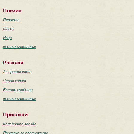
Поезия
Планети
Магия
Икар
чети по-нататък
Разкази
Аз прашинката
Черна котка
Есенни гробища
чети по-нататък
Приказки
Коледната звезда
Приказка за светулката