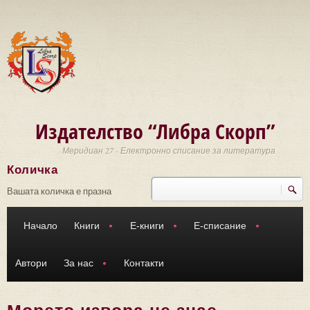
Премини към основното съдържание
Издателство “Либра Скорп”
Меридиан 27 - Електронно списание за литература
Количка
Търси
Форма за търсене
Вашата количка е празна
Начало
Книги
Е-книги
Е-списание
Автори
За нас
Контакти