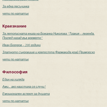
За една песъчинка
чети по-нататък
Краезнание
За летописната книга на Божанка Николова “Тракия – легенда.
Поглед назад във времето”
Иван Богоров – 200 години
Златното съкровище и крепостта Фармакида край Приморско
чети по-нататък
Философия
Един на хиляда
Ами... ако наистина се случи?
Емоционален аспект за душата
чети по-нататък