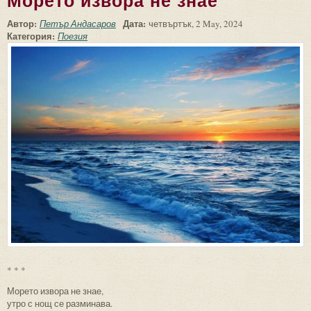
Морето извора не знае
Автор:
Дата:
Петър Андасаров
четвъртък, 2 May, 2024
Категория:
Поезия
* * *
Морето извора не знае,
утро с нощ се разминава.