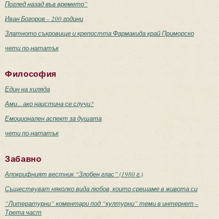
Поглед назад във времето”
Иван Богоров – 200 години
Златното съкровище и крепостта Фармакида край Приморско
чети по-нататък
Философия
Един на хиляда
Ами... ако наистина се случи?
Емоционален аспект за душата
чети по-нататък
Забавно
Апокрифният вестник “Злобен глас” (1980 г.)
Съществуват няколко вида любов, които срещаме в живота си
“Литературни” коментари под “културни” теми в интернет –
Трета част