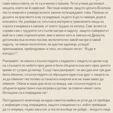
само извън света, но те са и малко страшни. Тя се учеше да понася
нещата, които не й харесват. Пестеше енергия, защото цялата Вселена
пести енергия и универсалните закони потвърждават това. Пазеше си
душата за красивото и му се радваше, където й да го намери, дори в
илюзиите. Но, разбира се, плътната материя и тревожните неща на
хората я вкарваха в капани, от които трудно се излиза. Сам, всеки се
справя сам с трудните си стълби нагоре и надолу, защото лабиринтът
май не е само хоризонтален, ами е малко като в замъка на Дракула,
дотолкова във всички посоки, включително завой нагоре и завой
надолу, че някои посетители, за щастие единици, усещат
прилошаване, пребледняват и тихо, но спешно питат: “Къде е
изходът?”.
Разправят, че някога слънчогледите следвали с лицата си целия ход
на слънцето по небето през деня и били обърнати към него през цялото
време от сутрин до вечер. Също така разправят, че ако два или три дни
било облачно, слънчогледите се обръщали един към друг с лицата си,
за да обменят пестеливо останалата енергия или не знам какво да
обменят. Обаче в наши дни ясно се вижда, как слънчогледите са
обърнати единствено към изгрева и дотам, за повече нямат сили.
Изтощени са и повредени ли?
Петгодишното момченце на една самотна майка не успя да се пребори
с инфекция след операцията, защото специалистът, който трябваше
да го оперира, първо закъсня, а после въобще не дойде... бледото лице