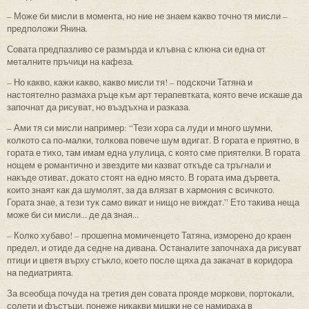
– Може би мисли в момента, но ние не знаем какво точно тя мисли –
предположи Янина.
Совата предпазливо се размърда и клъвна с клюна си една от
металните пръчици на кафеза.
– Но какво, кажи какво, какво мисли тя! – подскочи Татяна и
настоятелно размаха ръце към арт терапевтката, която вече искаше да
започнат да рисуват, но въздъхна и разказа.
– Ами тя си мисли например: “Тези хора са луди и много шумни,
колкото са по-малки, толкова повече шум вдигат. В гората е приятно, в
гората е тихо, там имам една улулица, с която сме приятелки. В гората
нощем е романтично и звездите ми казват откъде са тръгнали и
накъде отиват, докато стоят на едно място. В гората има дървета,
които знаят как да шумолят, за да влязат в хармония с всичкото.
Гората знае, а тези тук само викат и нищо не виждат.” Ето такива неща
може би си мисли... де да зная...
– Колко хубаво! – прошепна момиченцето Татяна, изморено до краен
предел, и отиде да седне на дивана. Останалите започнаха да рисуват
птици и цветя върху стъкло, което после щяха да закачат в коридора
на педиатрията.
За всеобща почуда на третия ден совата прояде моркови, портокали,
солети и фъстъци, понеже никакви мишки не се намираха в