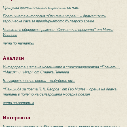
Препуска времето отвъд първичния си чар...
Поетичната антология “Омълнени треви” – драматично-
героическа сага за преобърнатото българско време
Човекът в сборника с разкази “Сенките на времето” от Милка
Иванова
чети по-нататък
Анализи
Интерпретацията на човешкото в стихотворенията “Планети”,
“Магия” и “Икар” от Станка Пенчева
Български пера по света – събудете ни!..
“Панихида за поета П. К. Яворов” от Гео Милев – среща на двама
титани в полето на българската модерна поезия
чети по-нататък
Интервюта
Емигрантството е съдба и мисия, с която човекът на изкуството