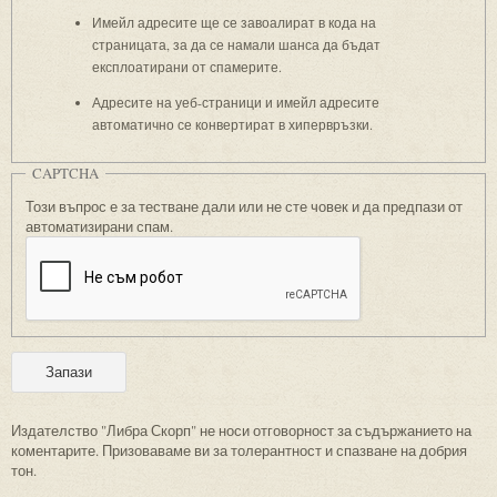
Имейл адресите ще се завоалират в кода на
страницата, за да се намали шанса да бъдат
експлоатирани от спамерите.
Адресите на уеб-страници и имейл адресите
автоматично се конвертират в хипервръзки.
CAPTCHA
Този въпрос е за тестване дали или не сте човек и да предпази от
автоматизирани спам.
Издателство "Либра Скорп" не носи отговорност за съдържанието на
коментарите. Призоваваме ви за толерантност и спазване на добрия
тон.