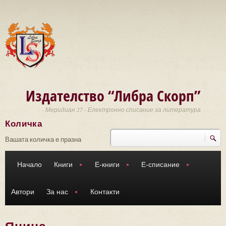
Премини към основното съдържание
Издателство “Либра Скорп”
Меридиан 27 - Електронно списание за литература
Количка
Търси
Форма за търсене
Вашата количка е празна
Начало
Книги
Е-книги
Е-списание
Автори
За нас
Контакти