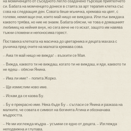
на момиченцето от съседното легло озадачено търсеше приятелчето
си. Бабата на момченцето донесе в стаята за арт терапия клетка със
сова на следващия ден. Совата беше мъничка, кремава на цвят, с
големи, немигащи очи, които май нищо не виждаха. Или пък виждаха
каквото трябва, но ние не знаем. Бабата обясни, че това е домашният
любимец на нейния внук, но сега вече не го искат, защото им навява
тъжни спомени и непоносима горест.
Поставиха клетката на масичка до цветарника и децата махаха с
ръчичка пред очите на малката кремава сова.
– Ама тя май нищо не вижда! – възхити се Мая.
– Вижда, каквото ти не виждаш, когато ти не виждаш, и яде, каквото ти
не ядеш – обясни Янина.
– Има ли име? – попита Жорко.
– Ще измислим ново име.
– Искам да се казва Бу.
– Бу е прекрасно име. Нека бъде Бу – съгласи се Янина и разказа на
малките, че совата е символ на богинята Атина и обозначава
мъдростта.
– Не ми изглежда мъдра – усъмни се едно от децата. – Изглежда
неподвижна и глупава.