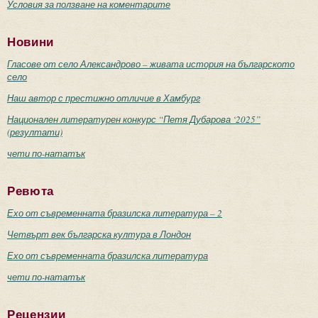
Условия за ползване на коментарите
Новини
Гласове от село Александрово – живата история на българското
село
Наш автор с престижно отличие в Хамбург
Национален литературен конкурс “Петя Дубарова ‘2025”
(резултати)
чети по-нататък
Ревюта
Ехо от съвременната бразилска литература – 2
Четвърт век българска култура в Лондон
Ехо от съвременната бразилска литература
чети по-нататък
Рецензии