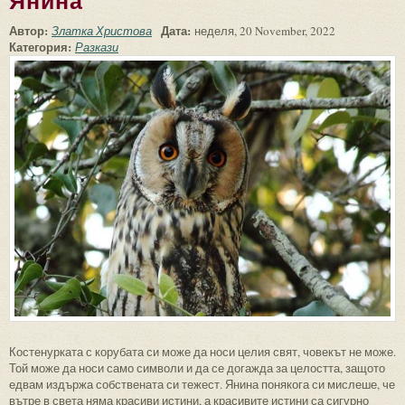
Янина
Автор:
Дата:
Златка Христова
неделя, 20 November, 2022
Категория:
Разкази
Костенурката с корубата си може да носи целия свят, човекът не може.
Той може да носи само символи и да се догажда за целостта, защото
едвам издържа собствената си тежест. Янина понякога си мислеше, че
вътре в света няма красиви истини, а красивите истини са сигурно