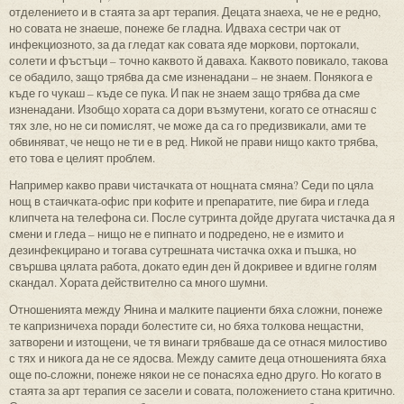
отделението и в стаята за арт терапия. Децата знаеха, че не е редно,
но совата не знаеше, понеже бе гладна. Идваха сестри чак от
инфекциозното, за да гледат как совата яде моркови, портокали,
солети и фъстъци – точно каквото й даваха. Каквото повикало, такова
се обадило, защо трябва да сме изненадани – не знаем. Понякога е
къде го чукаш – къде се пука. И пак не знаем защо трябва да сме
изненадани. Изобщо хората са дори възмутени, когато се отнасяш с
тях зле, но не си помислят, че може да са го предизвикали, ами те
обвиняват, че нещо не ти е в ред. Никой не прави нищо както трябва,
ето това е целият проблем.
Например какво прави чистачката от нощната смяна? Седи по цяла
нощ в стаичката-офис при кофите и препаратите, пие бира и гледа
клипчета на телефона си. После сутринта дойде другата чистачка да я
смени и гледа – нищо не е пипнато и подредено, не е измито и
дезинфекцирано и тогава сутрешната чистачка охка и пъшка, но
свършва цялата работа, докато един ден й докривее и вдигне голям
скандал. Хората действително са много шумни.
Отношенията между Янина и малките пациенти бяха сложни, понеже
те капризничеха поради болестите си, но бяха толкова нещастни,
затворени и изтощени, че тя винаги трябваше да се отнася милостиво
с тях и никога да не се ядосва. Между самите деца отношенията бяха
още по-сложни, понеже някои не се понасяха едно друго. Но когато в
стаята за арт терапия се засели и совата, положението стана критично.