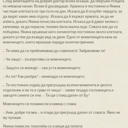
След визитацията на добрия доктор всеки искаше, да обкръжи птицата
по някакъв начин. Всеки й досаждаше. Хранеха я постоянно и Янина
чистеше клетката по три пъти на ден. Искаха да й оскубят перцата, за
да видят какво има отдолу. Искаха да й вържат краката, за да не
избяга, докато Янина почиства клетката. Искаха да й дават мляко с
капкомер, за да порасне, понеже била малка още. Совата взе да се
побърква. Янина кръжеше като хеликоптер постоянно около клетката,
докато успее да въведе ред за деня. Едно от момиченцата каза на
момченцето, което мразеше поради понятни причини:
– Ти няма да се приближаваш до совичката! Забранявам ти!
– Че защо! – възпротиви се момченцето.
– Защото си женкар! – сви уста момиченцето.
– Аз ли? Как разбра? – изненада се момченцето.
– Ти постоянно ходиш да прегръщаш всички момичета в цялото
отделение и не те е срам от нищо! – заяви твърдо госпожицата и
завъртя сините си очи. – Ти ще стоиш далеч от Бу!
Момченцето се позамисли и кимна с глава:
– Ами, добре тогава – и отиде да прегръща далеч от совата. Явно не
му пукаше.
Янина помисли, поколеба се и реши да попита: