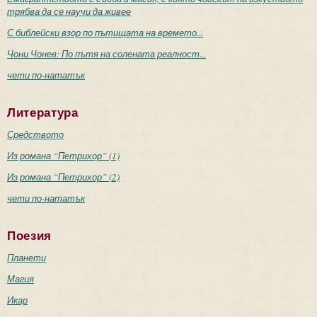
трябва да се научи да живее
С библейски взор по пътищата на времето...
Чони Чонев: По пътя на солената реалност...
чети по-нататък
Литература
Средството
Из романа “Петрихор” (1)
Из романа “Петрихор” (2)
чети по-нататък
Поезия
Планети
Магия
Икар