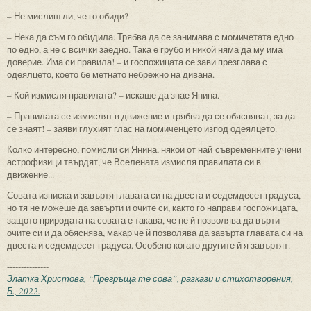
– Не мислиш ли, че го обиди?
– Нека да съм го обидила. Трябва да се занимава с момичетата едно
по едно, а не с всички заедно. Така е грубо и никой няма да му има
доверие. Има си правила! – и госпожицата се зави презглава с
одеялцето, което бе метнато небрежно на дивана.
– Кой измисля правилата? – искаше да знае Янина.
– Правилата се измислят в движение и трябва да се обясняват, за да
се знаят! – заяви глухият глас на момиченцето изпод одеялцето.
Колко интересно, помисли си Янина, някои от най-съвременните учени
астрофизици твърдят, че Вселената измисля правилата си в
движение...
Совата изписка и завъртя главата си на двеста и седемдесет градуса,
но тя не можеше да завърти и очите си, както го направи госпожицата,
защото природата на совата е такава, че не й позволява да върти
очите си и да обяснява, макар че й позволява да завърта главата си на
двеста и седемдесет градуса. Особено когато другите й я завъртят.
---------------
Златка Христова, “Прегръща те сова”, разкази и стихотворения,
Б., 2022.
---------------