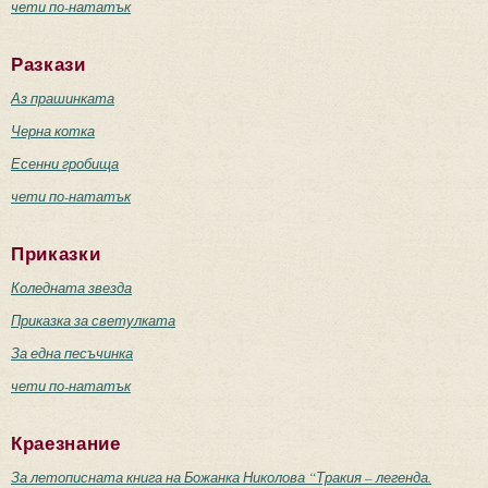
чети по-нататък
Разкази
Аз прашинката
Черна котка
Есенни гробища
чети по-нататък
Приказки
Коледната звезда
Приказка за светулката
За една песъчинка
чети по-нататък
Краезнание
За летописната книга на Божанка Николова “Тракия – легенда.