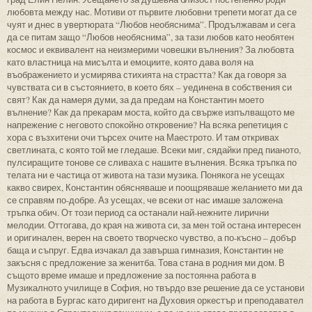
любовта между нас. Мотиви от първите любовни трепети могат да се
чуят и днес в увертюрата “Любов необяснима”. Продължавам и сега
да се питам защо “Любов необяснима”, за тази любов като необятен
космос и еквивалент на неизмерими човешки вълнения? За любовта
като властница на мисълта и емоциите, която дава воля на
въображението и усмирява стихията на страстта? Как да говоря за
чувствата си в състоянието, в което бях – уединена в собствения си
свят? Как да намеря думи, за да предам на Константин моето
вълнение? Как да прекарам моста, който да свърже изпълващото ме
напрежение с неговото спокойно откровение? На всяка репетиция с
хора с възхитени очи търсех очите на Маестрото. И там откривах
светлината, с която той ме гледаше. Всеки миг, сядайки пред пианото,
пулсиращите тонове се сливаха с нашите вълнения. Всяка тръпка по
телата ни е частица от живота на тази музика. Понякога не усещах
какво свирех, Константин обясняваше и поощряваше желанието ми да
се справям по-добре. Аз усещах, че всеки от нас имаше заложена
тръпка обич. От този период са останали най-нежните лирични
мелодии. Оттогава, до края на живота си, за мен той остана интересен
и оригинален, верен на своето творческо чувство, а по-късно – добър
баща и съпруг. Едва изчакал да завърша гимназия, Константин не
закъсня с предложение за женитба. Това стана в родния ми дом. В
същото време имаше и предложение за постоянна работа в
Музикалното училище в София, но твърдо взе решение да се установи
на работа в Бургас като диригент на Духовия оркестър и преподавател