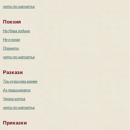
чети по-нататък
Поезия
На Нова година
Не е юнак
Планети
чети по-нататък
Разкази
Три куршума време
Аз прашинката
Черна котка
чети по-нататък
Приказки