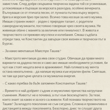
завистлив. След добре свършена творческа задача той се усмихваше,
успокояваше и бързаше за морската разходка, особено вечерната.
Вълнуваше се от птичата песен, от лунната пътека върху морето,
брега и морския бриз при залез. Всичко това носеше за него музика.
Имаше странен живот – роден с природен талант, с родители
самородни музиканти, постоянно говореше чрез своята музика. Не
живееше обаче с манията за величие или гениалност. В живота и
творчеството си преживя неуспехи и колебания. Сякаш съдбата
отреди така, че Константин да завърши своя жизнен и творчески път в
Бургас.
– За какво мечтаеше Маестро Ташев?
– Маестрото мечтаеше да има свое студио. Обичаше да прави много
варианти на дадена песен и само ако имаше необходимите условия, би
чул как стоят нещата вече в аранжимент. Най-голямата му мечта
остана неизпълнена – да напише музика към игрален филм. Смяташе,
че там ще разгърне цялата си музикална енергия.
– С какво трябва да бъде запомнен Константин Ташев?
– Времето е най-добрият съдник и неумолимо пречиства натрупани
съмнения. Животът не е почивка, а път към безсмъртието. За тези,
които знаят за какво и за кого са живели. Кой познава творчеството на
Ташев? За младото поколение не съм сигурна. Сложна и променлива е
дистанцията между поколенията. Безспорно, днес те слушат друга