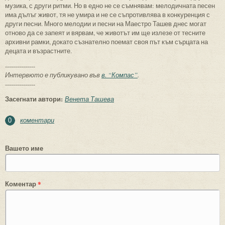
музика, с други ритми. Но в едно не се съмнявам: мелодичната песен
има дълъг живот, тя не умира и не се съпротивлява в конкуренция с
други песни. Много мелодии и песни на Маестро Ташев днес могат
отново да се запеят и вярвам, че животът им ще излезе от тесните
архивни рамки, докато съзнателно поемат своя път към сърцата на
децата и възрастните.
---------------
Интервюто е публикувано във
в. “Компас”
.
---------------
Засегнати автори:
Венета Ташева
коментари
0
Вашето име
Коментар
*