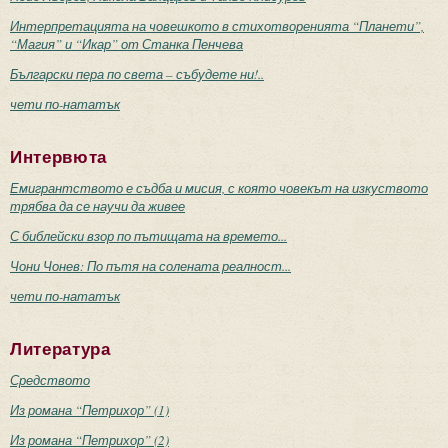
Интерпретацията на човешкото в стихотворенията “Планети”,
“Магия” и “Икар” от Станка Пенчева
Български пера по света – събудете ни!..
чети по-нататък
Интервюта
Емигрантството е съдба и мисия, с която човекът на изкуството
трябва да се научи да живее
С библейски взор по пътищата на времето...
Чони Чонев: По пътя на солената реалност...
чети по-нататък
Литература
Средството
Из романа “Петрихор” (1)
Из романа “Петрихор” (2)