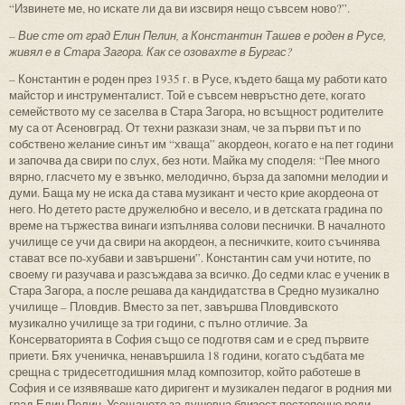
“Извинете ме, но искате ли да ви изсвиря нещо съвсем ново?”.
– Вие сте от град Елин Пелин, а Константин Ташев е роден в Русе,
живял е в Стара Загора. Как се озовахте в Бургас?
– Константин е роден през 1935 г. в Русе, където баща му работи като
майстор и инструменталист. Той е съвсем невръстно дете, когато
семейството му се заселва в Стара Загора, но всъщност родителите
му са от Асеновград. От техни разкази знам, че за първи път и по
собствено желание синът им “хваща” акордеон, когато е на пет години
и започва да свири по слух, без ноти. Майка му споделя: “Пее много
вярно, гласчето му е звънко, мелодично, бърза да запомни мелодии и
думи. Баща му не иска да става музикант и често крие акордеона от
него. Но детето расте дружелюбно и весело, и в детската градина по
време на тържества винаги изпълнява солови песнички. В началното
училище се учи да свири на акордеон, а песничките, които съчинява
стават все по-хубави и завършени”. Константин сам учи нотите, по
своему ги разучава и разсъждава за всичко. До седми клас е ученик в
Стара Загора, а после решава да кандидатства в Средно музикално
училище – Пловдив. Вместо за пет, завършва Пловдивското
музикално училище за три години, с пълно отличие. За
Консерваторията в София също се подготвя сам и е сред първите
приети. Бях ученичка, ненавършила 18 години, когато съдбата ме
срещна с тридесетгодишния млад композитор, който работеше в
София и се изявяваше като диригент и музикален педагог в родния ми
град Елин Пелин. Усещането за душевна близост постепенно роди