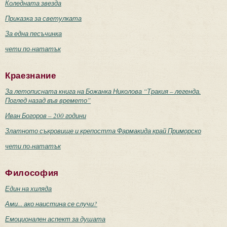
Коледната звезда
Приказка за светулката
За една песъчинка
чети по-нататък
Краезнание
За летописната книга на Божанка Николова “Тракия – легенда.
Поглед назад във времето”
Иван Богоров – 200 години
Златното съкровище и крепостта Фармакида край Приморско
чети по-нататък
Философия
Един на хиляда
Ами... ако наистина се случи?
Емоционален аспект за душата