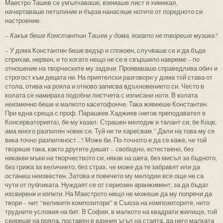
Маестро Ташев се умълчаваше, вземаше лист и химикал,
начертаваше петолиние и бърза нанасяше нотите от поредното си
настроение.
– Какъв беше Константин Ташев у дома, когато не твореше музика?
– У дома Константин беше ведър и спокоен, случваше се и да бъде
сприхав, нервен, и то когато нещо не се е свършило навреме – по
отношение на творческите му задачи. Проявяваше справедлива обич и
строгост към децата ни. На приятелски разговори у дома той става от
стола, отива на рояла и отново записва вдъхновението си. Често в
колата се намираха подобни листчета с изписани ноти. В колата
неизменно беше и малкото касетофонче. Така живееше Константин.
При една среща с проф. Парашкев Хаджиев (негов преподавател в
Консерваторията), бе му казал: Страшен мелодик и талант си, бе Коце,
ама много разпилян човек си. Туй не ти харесвам.” Дали на това му се
вика точно разпиляност...? Може би. По-точното е да се каже, че той
твореше така, както другите дишат – свободно, естествено, без
никакви мъки на творчеството си, някак на шега, без мисъл за бъдното,
без грижа за величието, без страх, че може да те забравят или да
останеш неизвестен. Затова и повечето му мелодии все още не са
чути от публиката. Нуждаят се от сериозен аранжимент, за да бъдат
изсвирени и изпети. На Маестрото нищо не можеше да му попречи да
твори – нит “великите композитори” в Съюза на композиторите, нито
трудните условия на бит. В София, в малкото на квадрати жилище, той
свиреше на рояла, поставен в единия ъгъл на стаята, да него малката