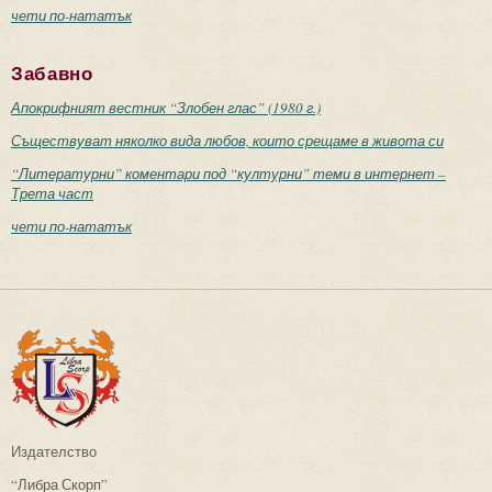
чети по-нататък
Забавно
Апокрифният вестник “Злобен глас” (1980 г.)
Съществуват няколко вида любов, които срещаме в живота си
“Литературни” коментари под “културни” теми в интернет –
Трета част
чети по-нататък
Издателство
“Либра Скорп”