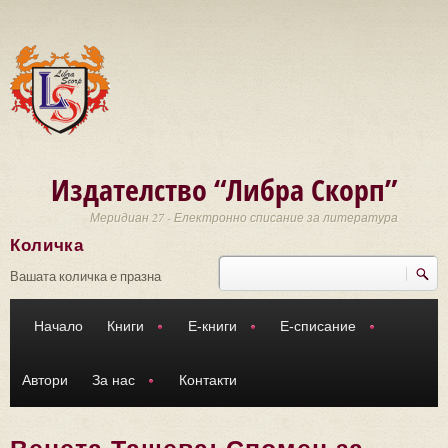
Премини към основното съдържание
Издателство “Либра Скорп”
Меридиан 27 - Електронно списание за литература
Количка
Търси
Форма за търсене
Вашата количка е празна
Начало
Книги
Е-книги
Е-списание
Автори
За нас
Контакти