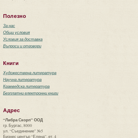
Полезно
За нас
Общи условия
Условия за доставка
Въпроси и отговори
Книги
Художествена литература
Научна литература
Краеведска литература
Безплатни електронни книги
Адрес
“Либра Скорп” ООД
гр. Бургас, 8000
ул. “Съединение” №5
Бизнес център “Елена”, ет. 4