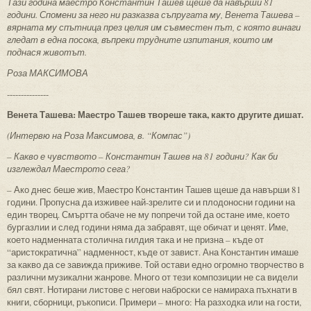
Тази година маестро Константин Ташев щеше да навърши 81
години. Спомени за него ни разказва съпругата му, Венета Ташева –
вярната му спътница през целия им съвместен път, с която винаги
гледат в една посока, въпреки трудните изпитания, които им
поднася животът.
Роза МАКСИМОВА
---------------
Венета Ташева: Маестро Ташев твореше така, както другите дишат.
(Интервю на Роза Максимова, в. “Компас”)
– Какво е чувството – Константин Ташев на 81 години? Как би
изглеждал Маестрото сега?
– Ако днес беше жив, Маестро Константин Ташев щеше да навърши 81
години. Пропусна да изживее най-зрелите си и плодоносни години на
един творец. Смъртта обаче не му попречи той да остане име, което
бургазлии и след години няма да забравят, ще обичат и ценят. Име,
което надменната столична гилдия така и не призна – къде от
“аристократична” надменност, къде от завист. Ана Константин имаше
за какво да се завижда приживе. Той остави едно огромно творчество в
различни музикални жанрове. Много от тези композиции не са видели
бял свят. Нотирани листове с негови наброски се намираха пъхнати в
книги, сборници, ръкописи. Примери – много: На разходка или на гости,