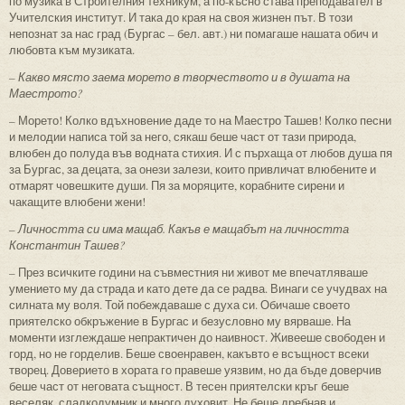
по музика в Строителния техникум, а по-късно става преподавател в
Учителския институт. И така до края на своя жизнен път. В този
непознат за нас град (Бургас – бел. авт.) ни помагаше нашата обич и
любовта към музиката.
– Какво място заема морето в творчеството и в душата на
Маестрото?
– Морето! Колко вдъхновение даде то на Маестро Ташев! Колко песни
и мелодии написа той за него, сякаш беше част от тази природа,
влюбен до полуда във водната стихия. И с пърхаща от любов душа пя
за Бургас, за децата, за онези залези, които привличат влюбените и
отмарят човешките души. Пя за моряците, корабните сирени и
чакащите влюбени жени!
– Личността си има мащаб. Какъв е мащабът на личността
Константин Ташев?
– През всичките години на съвместния ни живот ме впечатляваше
умението му да страда и като дете да се радва. Винаги се учудвах на
силната му воля. Той побеждаваше с духа си. Обичаше своето
приятелско обкръжение в Бургас и безусловно му вярваше. На
моменти изглеждаше непрактичен до наивност. Живееше свободен и
горд, но не горделив. Беше своенравен, какъвто е всъщност всеки
творец. Доверието в хората го правеше уязвим, но да бъде доверчив
беше част от неговата същност. В тесен приятелски кръг беше
веселяк, сладкодумник и много духовит. Не беше дребнав и