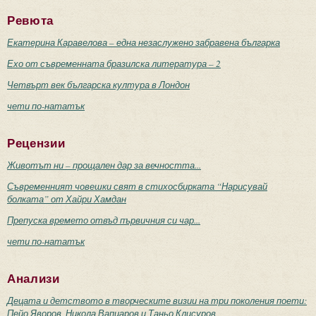
Ревюта
Екатерина Каравелова – една незаслужено забравена българка
Ехо от съвременната бразилска литература – 2
Четвърт век българска култура в Лондон
чети по-нататък
Рецензии
Животът ни – прощален дар за вечността...
Съвременният човешки свят в стихосбирката “Нарисувай
болката” от Хайри Хамдан
Препуска времето отвъд първичния си чар...
чети по-нататък
Анализи
Децата и детството в творческите визии на три поколения поети:
Пейо Яворов, Никола Вапцаров и Таньо Клисуров