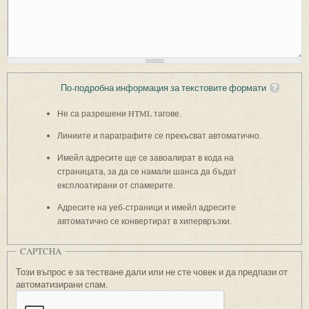
По-подробна информация за текстовите формати
Не са разрешени HTML тагове.
Линиите и параграфите се прекъсват автоматично.
Имейл адресите ще се завоалират в кода на
страницата, за да се намали шанса да бъдат
експлоатирани от спамерите.
Адресите на уеб-страници и имейл адресите
автоматично се конвертират в хипервръзки.
CAPTCHA
Този въпрос е за тестване дали или не сте човек и да предпази от
автоматизирани спам.