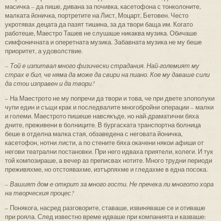
масичка – да пише, дивана за почивка, касетофона с тонколоните,
малката йоничка, портретите на Лист, Моцарт, Бетовен. Често
укротявах децата да пазят тишина, за да твори баща им. Когато
работеше, Маестро Ташев не слушаше никаква музика. Обичаше
симфоничната и оперетната музика. Забавната музика не му беше
приоритет, а удоволствие.
– Той е изпитвал много физически страдания. Най-големият му
страх е бил, че няма да може да свири на пиано. Кое му даваше сили
да стои изправен и да твори?
– На Маестрото не му попречи да твори и това, че при двете злополуки
чупи един и същи крак и последвалите многобройни операции – малки
и големи. Маестрото пишеше навсякъде, но най-драматични бяха
дните, преживени в болниците. В бургаската транспортна болница
беше в отделна малка стая, обзаведена с неговата йоничка,
касетофон, нотни листи, а по стените бяха окачени някои афиши от
негови театрални постановки. При него идваха приятели, колеги. И тук
той композираше, а вечер аз преписвах нотите. Много трудни периоди
преживяхме, но отстоявахме, изтърпяхме и гледахме в една посока.
– Вашият дом е открит за много гости. Не пречеха ли многото хора
на творческия процес?
– Понякога, насред разговорите, ставаше, извиняваше се и отиваше
при рояла. След известно време идваше при компанията и казваше: