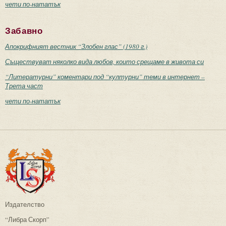
чети по-нататък
Забавно
Апокрифният вестник “Злобен глас” (1980 г.)
Съществуват няколко вида любов, които срещаме в живота си
“Литературни” коментари под “културни” теми в интернет –
Трета част
чети по-нататък
Издателство
“Либра Скорп”