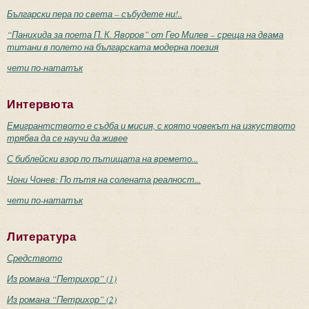
Български пера по света – събудете ни!..
“Панихида за поета П. К. Яворов” от Гео Милев – среща на двама
титани в полето на българската модерна поезия
чети по-нататък
Интервюта
Емигрантството е съдба и мисия, с която човекът на изкуството
трябва да се научи да живее
С библейски взор по пътищата на времето...
Чони Чонев: По пътя на солената реалност...
чети по-нататък
Литература
Средството
Из романа “Петрихор” (1)
Из романа “Петрихор” (2)