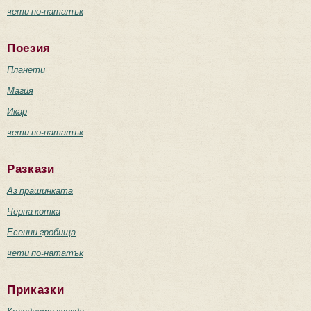
чети по-нататък
Поезия
Планети
Магия
Икар
чети по-нататък
Разкази
Аз прашинката
Черна котка
Есенни гробища
чети по-нататък
Приказки
Коледната звезда