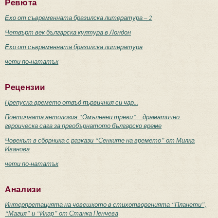
Ревюта
Ехо от съвременната бразилска литература – 2
Четвърт век българска култура в Лондон
Ехо от съвременната бразилска литература
чети по-нататък
Рецензии
Препуска времето отвъд първичния си чар...
Поетичната антология “Омълнени треви” – драматично-
героическа сага за преобърнатото българско време
Човекът в сборника с разкази “Сенките на времето” от Милка
Иванова
чети по-нататък
Анализи
Интерпретацията на човешкото в стихотворенията “Планети”,
“Магия” и “Икар” от Станка Пенчева