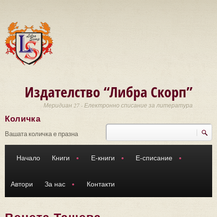
Премини към основното съдържание
Издателство “Либра Скорп”
Меридиан 27 - Електронно списание за литература
Количка
Търси
Форма за търсене
Вашата количка е празна
Начало
Книги
Е-книги
Е-списание
Автори
За нас
Контакти