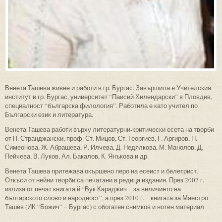
Венета Ташева живее и работи в гр. Бургас. Завършила е Учителския
институт в гр. Бургас, университет “Паисий Хилендарски” в Пловдив,
специалност “българска филология”. Работила е като учител по
Български език и литература.
Венета Ташева работи върху литературни-критически есета на творби
от Н. Странджански, проф. Ст. Мицов, Ст. Георгиев, Г. Аргиров, П.
Симеонова, Ж. Абрашева, Р. Илчева, Д. Недялкова, М. Манолов, Д.
Пейчева, В. Луков, Ал. Бакалов, К. Янъкова и др.
Венета Ташева притежава окършено перо на есеист и белетрист.
Откъси от нейни творби са печатани в редица издания. През 2007 г.
излиза от печат книгата й “Вук Караджич – за величието на
българското слово и народност”, а през 2010 г. – книгата за Маестро
Ташев (ИК “Божич” – Бургас) с обогатен снимков и нотен материал.