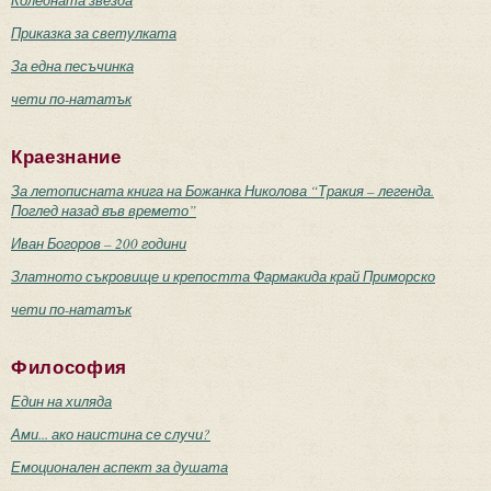
Приказка за светулката
За една песъчинка
чети по-нататък
Краезнание
За летописната книга на Божанка Николова “Тракия – легенда.
Поглед назад във времето”
Иван Богоров – 200 години
Златното съкровище и крепостта Фармакида край Приморско
чети по-нататък
Философия
Един на хиляда
Ами... ако наистина се случи?
Емоционален аспект за душата