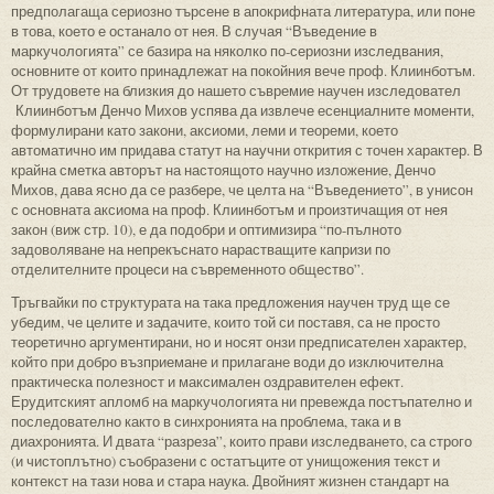
предполагаща сериозно търсене в апокрифната литература, или поне
в това, което е останало от нея. В случая “Въведение в
маркучологията” се базира на няколко по-сериозни изследвания,
основните от които принадлежат на покойния вече проф. Клиинботъм.
От трудовете на близкия до нашето съвремие научен изследовател
Клиинботъм Денчо Михов успява да извлече есенциалните моменти,
формулирани като закони, аксиоми, леми и теореми, което
автоматично им придава статут на научни открития с точен характер. В
крайна сметка авторът на настоящото научно изложение, Денчо
Михов, дава ясно да се разбере, че целта на “Въведението”, в унисон
с основната аксиома на проф. Клиинботъм и произтичащия от нея
закон (виж стр. 10), е да подобри и оптимизира “по-пълното
задоволяване на непрекъснато нарастващите капризи по
отделителните процеси на съвременното общество”.
Тръгвайки по структурата на така предложения научен труд ще се
убедим, че целите и задачите, които той си поставя, са не просто
теоретично аргументирани, но и носят онзи предписателен характер,
който при добро възприемане и прилагане води до изключителна
практическа полезност и максимален оздравителен ефект.
Ерудитският апломб на маркучологията ни превежда постъпателно и
последователно както в синхронията на проблема, така и в
диахронията. И двата “разреза”, които прави изследването, са строго
(и чистоплътно) съобразени с остатъците от унищожения текст и
контекст на тази нова и стара наука. Двойният жизнен стандарт на