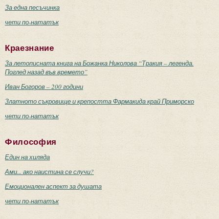
За една песъчинка
чети по-нататък
Краезнание
За летописната книга на Божанка Николова “Тракия – легенда.
Поглед назад във времето”
Иван Богоров – 200 години
Златното съкровище и крепостта Фармакида край Приморско
чети по-нататък
Философия
Един на хиляда
Ами... ако наистина се случи?
Емоционален аспект за душата
чети по-нататък