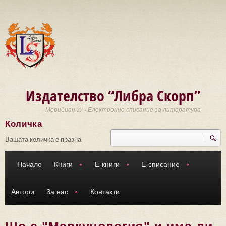
Премини към основното съдържание
Издателство “Либра Скорп”
Меридиан 27 - Електронно списание за литература
Количка
Търси
Форма за търсене
Вашата количка е празна
Начало
Книги
Е-книги
Е-списание
Автори
За нас
Контакти