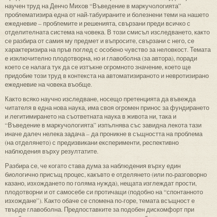
научен труд на Денчо Михов “Въведение в маркучологията”
проблематизира една от най-табуираните и болезнени теми на нашето
ежедневие – проблемите и решенията, свързани преди всичко с
отделителната система на човека. В този смисъл изследването, както
се разбира от самия му предмет и въпросите, свързани с него, се
характеризира на пръв поглед с особено чувство за неловкост. Темата
е изключително плодотворна, но и главоболна (за автора), поради
което се налага тук да се изтъкне огромното значение, което ще
придобие този труд в контекста на автоматизираното и невротизирано
ежедневие на човека въобще.
Както всяко научно изследване, носещо претенцията да въвежда
читателя в една нова наука, има своя огромен принос за фундирането
и легитимирането на съответната наука в живота ни, така и
“Въведение в маркучологията” изпълнява със завидна лекота тази
иначе далеч нелека задача – да проникне в същността на проблема
(на отделянето) с предизвикани експерименти, респективно
наблюдения върху резултатите.
Разбира се, че когато става дума за наблюдения върху един
биологично присъщ процес, какъвто е отделянето (или по-разговорно
казано, изхождането по голяма нужда), нещата изглеждат прости,
плодотворни и от самосебе си протичащи (подобно на “спонтанното
изхождане”). Както обаче се спомена по-горе, темата всъщност е
твърде главоболна. Предпоставките за подобен дискомфорт при