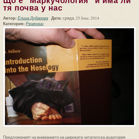
Що е "Маркучология" и има ли
тя почва у нас
Автор:
Дата:
Елица Дубарова
сряда, 25 June, 2014
Категория:
Рецензии
Предложеният на вниманието на широката читателска аудитория