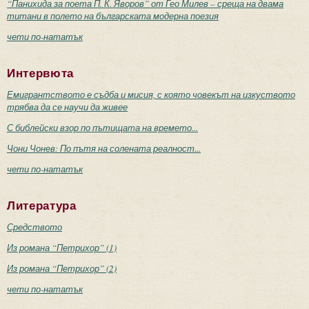
“Панихида за поета П. К. Яворов” от Гео Милев – среща на двама
титани в полето на българската модерна поезия
чети по-нататък
Интервюта
Емигрантството е съдба и мисия, с която човекът на изкуството
трябва да се научи да живее
С библейски взор по пътищата на времето...
Чони Чонев: По пътя на солената реалност...
чети по-нататък
Литература
Средството
Из романа “Петрихор” (1)
Из романа “Петрихор” (2)
чети по-нататък