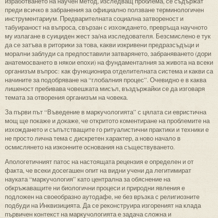
изработването на научен метод, изследващ проблема, се съдържат
преди всичко в забранения за официално ползване терминологичен
инструментариум. Предварителната социална затвореност и
табуираност на въпроса, свързан с изхождането, превръща научното
му излагане в суициден жест за/на изследователя. Безсмислено е тук
да се затъва в риторики за това, какви изкривени предразсъдъци и
морални заблуди са предпоставили затварянето, забраняването (дори
анатемосването в някои епохи) на фундаменталния за живота на всеки
организъм въпрос: как функционира отделителната система и какви са
начините за подобряване на “глобалния процес”. Очевидно е в каква
лишеност пребивава човешката мисъл, въздържайки се да изговаря
темата за отворения организъм на човека.
За първи път “Въведение в маркучологията” с цялата си евристична
мощ ще покаже и докаже, че откритото коментиране на проблемите на
изхождането и съпътстващите го ритуалистични практики и техники е
не просто лична тема с дискретен характер, а ново начало в
осмислянето на изконните основания на съществуването.
Апологетичният патос на настоящата рецензия е определен и от
факта, че всеки досегашен опит на видни учени да легитимират
науката “маркучология” като централна за обяснение на
обкръжаващите ни биологични процеси и природни явления е
подложен на своеобразно аутодафе, не без връзка с религиозните
подбуди на Инквизицията. Да се реконструира изгореният на клада
първичен контекст на маркучологията е задача сложна и