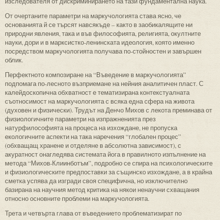
изследователя от дискриминирането на тази фундаментална наука.
От очертаните параметри на маркучологията става ясно, че
основанията й се търсят навсякъде – както в заобикалящите ни
природни явления, така и във философията, религията, окултните
науки, дори и в марксистко-ленинската идеология, която именно
посредством маркучологията получава по-стойностен и завършен
облик.
Перфектното композиране на “Въведение в маркучологията”
подпомага по-лесното възприемане на нейния аналитичен пласт. С
калейдоскопична обхватност е тематизирана контекстуалната
съотносимост на маркучологията с всяка една сфера на живота
(духовен и физически). Трудът на Денчо Михов с лекота преминава от
физиологичните параметри на изпражненията през
натурфилософията на процеса на изхождане, не пропуска
екологичните аспекти на така наречения “глобален процес”
(обхващащ хранене и отделяне в абсолютна зависимост), с
акуратност онагледява системата йога в правилното изпълнение на
метода “Михов-Клиинботъм”, подробно се спира на психологическите
и физиологическите предпоставки за същинско изхождане, а в крайна
сметка успява да изгради своя специфична, но изключително
базирана на научния метод критика на някои ненаучни схващания
относно основните проблеми на маркучологията.
Трета и четвърта глава от въведението проблематизират по