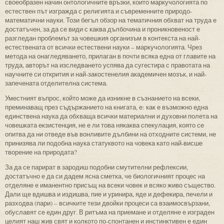
своеобразен начин онтологичните връзки, които маркучологията по
естествен път изгражда с религията и съвременните природо-
математични науки. Този бегъл обзор на тематичния обхват на труда е
достатъчен, за да се види с каква дълбочина и проникновеност е
разгледан проблемът за човешкия организъм в контекста на най-
естествената от всички естествени науки – маркучологията. Чрез
метода на онагледяването, прилаган в почти всяка една от главите на
труда, авторът на изследването успява да сугестира с правотата на
научните си открития и най-закостенелия академичен мозък, и най-
запечената отделителна система.
Уместният въпрос, който може да изникне в съзнанието на всеки,
преминаващ през съдържанието на книгата, е: как е възможно една
единствена наука да обхваща всички материални и духовни полета на
човешката екзистенция, не е ли това някаква спекулация, която се
опитва да ни отведе във вонливите дълбини на отходните системи, не
принизява ли подобна наука статуквото на човека като най-висше
творение на природата?
За да се парират в зародиш подобни смутителни рефлексии,
достатъчно е да си дадем ясна сметка, че биологичният процес на
отделяне е иманентно присъщ на всеки човек и всяко живо същество.
Дали ще вдишва и издишва, пие и уринира, яде и дефекира, печели и
разходва (пари) – всичките тези двойки процеси са взаимосвързани,
обуславят се един друг. В ритъма на приемане и отделяне е изграден
целият наш жив свят и колкото по-спонтанен и инстинктивен е един