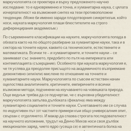
маркучологията се проектира и върху предложеното научно
изследване: то е едновременно и точна, и хуманитарна наука, с цялата
изчерпателност на възможния синтез на тези противоположни
тенденции. (Може би именно заради плодотворния синкретизъм, който
носи, науката маркучология плаши блюстителите на строго
диференцирания академизъм.)
По съвременните класификации на науките, маркучологията попада в
обхвата както на по-общото разбиране за хуманитарни науки, така и в
сектора на точните науки, каквито са техническите, естествените и
математиката. Всички те – и хуманитарните, и точните науки – се
занимават със знанието, придобито по пътя на емпириката или
контемплацията (съзерцание). Особеното при науката маркучология е,
че тя успява да преодолее присъщото на академичното възприемане
дизюнктивно (или/или) мислене по отношение на точните и
хуманитарните науки. Маркучологията по съвсем естествен начин
оцелостява аналитичните, критичните, емпиричните и всички
възможни методи, подчинени на изучаването на човешката природа.
Още веднъж трябва да се подчертае, че с върховна убедителност
маркучологията запълва дълбоката (фекална) яма между
хуманитарно-социалните и точните науки. Съчетаването им се случва
по индуктивен път (от частните примери към общо универсалния опит,
свързан с отделянето). И макар да спазва строгата последователност
на научното изложение, трудът на Денчо Михов носи своя дълбок
емоционален заряд, чието ядро (усеща се) е автентичната болка на