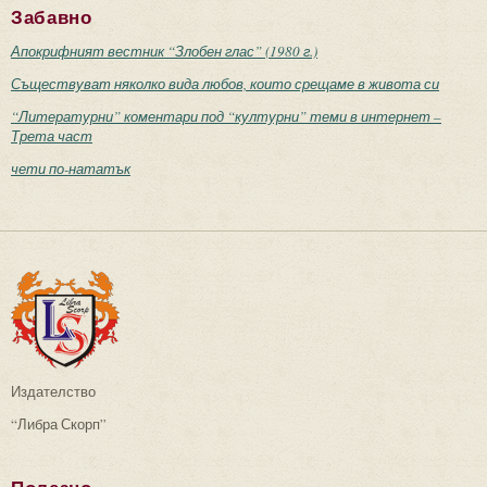
Забавно
Апокрифният вестник “Злобен глас” (1980 г.)
Съществуват няколко вида любов, които срещаме в живота си
“Литературни” коментари под “културни” теми в интернет –
Трета част
чети по-нататък
Издателство
“Либра Скорп”