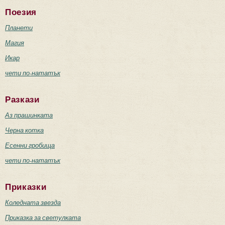
Поезия
Планети
Магия
Икар
чети по-нататък
Разкази
Аз прашинката
Черна котка
Есенни гробища
чети по-нататък
Приказки
Коледната звезда
Приказка за светулката