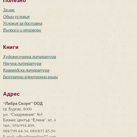
Полезно
За нас
Общи условия
Условия за доставка
Въпроси и отговори
Книги
Художествена литература
Научна литература
Краеведска литература
Безплатни електронни книги
Адрес
“Либра Скорп” ООД
гр. Бургас, 8000
ул. “Съединение” №5
Бизнес център “Елена”, ет. 4
тел.: 056/994-809;
088/799-64-34; 089/837-85-50
E-mail: office@meridian27.com