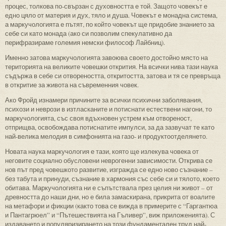
процес, толкова по-свързан с духовността е той. Защото човекът е
едно цяло от материя и дух, тяло и душа. Човекът е монадна система,
а маркучологията е пътят, по който човекът ще придобие знанието за
себе си като монада (ако си позволим спекулативно да
перифразираме големия немски философ Лайбниц).
Именно затова маркучологията завоюва своето достойно място на
територията на великите човешки открития. На всички нива тази наука
съдържа в себе си отвореността, откритостта, затова и тя се превръща
в откритие за живота на съвременния човек.
Ако Фройд изнамери причините за всички психични заболявания,
психози и неврози в изтласканите и потиснати естествени нагони, то
маркучологията, със своя вдъхновен устрем към отвореност,
отприщва, освобождава потиснатите импулси, за да зазвучат те като
най-велика мелодия в симфонията на газо- и продуктоотделянето.
Новата наука маркучология е тази, която ще излекува човека от
неговите социално обусловени неврогенни зависимости. Открива се
нов път пред човешкото развитие, изгражда се едно ново съзнание –
без табута и принуди, съзнание в хармония със себе си и тялото, което
обитава. Маркучологията ни е съпътствала през целия ни живот – от
древността до наши дни, но е била замаскирана, прикрита от воалите
на метафори и фикции (както това се вижда в примерите с “Гаргантюа
и Пантагрюел” и “Пътешествията на Гъливер”, виж приложенията). С
издаването и популяризирането на този фундаментален труд най-