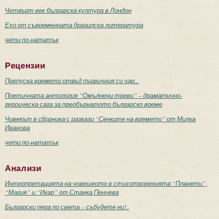
Четвърт век българска култура в Лондон
Ехо от съвременната бразилска литература
чети по-нататък
Рецензии
Препуска времето отвъд първичния си чар...
Поетичната антология “Омълнени треви” – драматично-
героическа сага за преобърнатото българско време
Човекът в сборника с разкази “Сенките на времето” от Милка
Иванова
чети по-нататък
Анализи
Интерпретацията на човешкото в стихотворенията “Планети”,
“Магия” и “Икар” от Станка Пенчева
Български пера по света – събудете ни!..