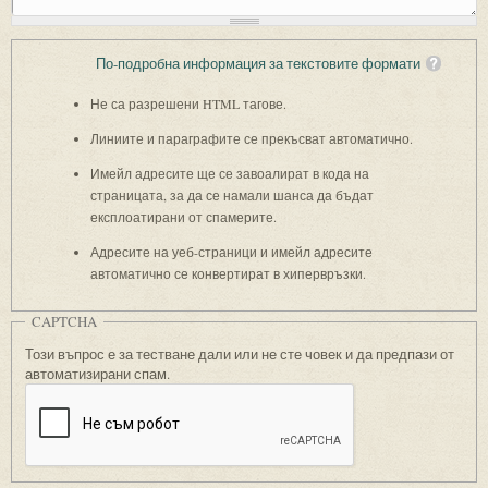
По-подробна информация за текстовите формати
Не са разрешени HTML тагове.
Линиите и параграфите се прекъсват автоматично.
Имейл адресите ще се завоалират в кода на
страницата, за да се намали шанса да бъдат
експлоатирани от спамерите.
Адресите на уеб-страници и имейл адресите
автоматично се конвертират в хипервръзки.
CAPTCHA
Този въпрос е за тестване дали или не сте човек и да предпази от
автоматизирани спам.