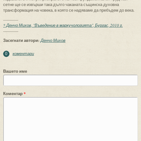
сетне ще се извърши така дълго чаканата същинска духовна
трансформация на човека, в която се надяваме да пребъдем до века.
------------
* Денчо Михов, "Въведение в маркучологията", Бургас, 2010 г.
------------
Засегнати автори:
Денчо Михов
коментари
0
Вашето име
Коментар
*