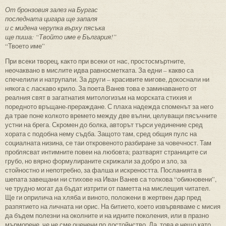
От бронзовия залез на Бургас
последната цигара ще запаля
и с мидена черупка върху пясъка
ще пиша: “Твойто име е България!”
“Твоето име”
При всеки творец, както при всеки от нас, простосмъртните,
неочаквано в мислите идва равносметката. За едни – какво са
спечелили и натрупали. За други – красивите мигове, докоснали ни
някога с ласкаво крило. За поета Ванев това е заминаването от
реалния свят в загатнатия митологизъм на морската стихия и
поредното връщане-прераждане. С плаха надежда споменът за него
да трае поне колкото времето между две вълни, целуващи пясъчните
устни на брега. Скромен до болка, авторът търси уединение сред
хората с подобна нему съдба. Защото там, сред общия пулс на
социалната низина, се таи откровеното разбиране за човечност. Там
проблясват интимните повеи на любовта; разтварят страниците си
грубо, но вярно формулираните скрижали за добро и зло, за
стойностно и непотребно, за фалша и искреността. Посланията в
шепата завещани ни стихове на Иван Ванев са толкова “обикновени”,
че трудно могат да бъдат изтрити от паметта на мислещия читател.
Ще ги оприлича на хляба и виното, положени в жертвен дар пред
разпятието на личната ни орис. На битието, което извървяваме с мисия
да бъдем полезни на околните и на идните поколения, или в празно
мърморене, че не сме оценени по достойнство. Да, това е нещо като