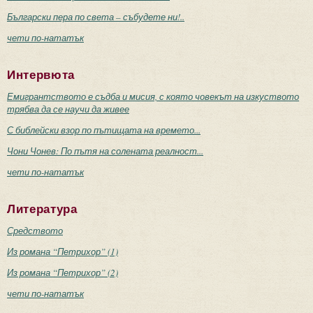
Български пера по света – събудете ни!..
чети по-нататък
Интервюта
Емигрантството е съдба и мисия, с която човекът на изкуството
трябва да се научи да живее
С библейски взор по пътищата на времето...
Чони Чонев: По пътя на солената реалност...
чети по-нататък
Литература
Средството
Из романа “Петрихор” (1)
Из романа “Петрихор” (2)
чети по-нататък