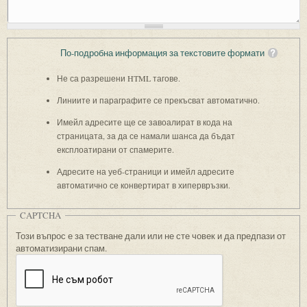
По-подробна информация за текстовите формати
Не са разрешени HTML тагове.
Линиите и параграфите се прекъсват автоматично.
Имейл адресите ще се завоалират в кода на
страницата, за да се намали шанса да бъдат
експлоатирани от спамерите.
Адресите на уеб-страници и имейл адресите
автоматично се конвертират в хипервръзки.
CAPTCHA
Този въпрос е за тестване дали или не сте човек и да предпази от
автоматизирани спам.