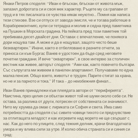
Янаки Петров споделя: “Иван е блъскан, блъскан от живота мъж,
запазил добротата си и своя мек характер. Ръцете му са грапави от
труд и в тях писалката се чувства някак неуютно... Помня как написа
тези стихове. Взе си отпуск от завода (мисля, че и тогава работеше в
Кораборемонтния), купи си тетрадка и молив и седна пред паметника
на Пушкин в Морската градина. На пейката пред този паметник той
пребивава десет-двайсет дни. Оставах с впечатление, че понякога
дори нощува там. А може и да е нощувал, защото често беше
безквартирен.” Иначе, както е отбелязвано в разните отчети, за
приноса си към Бургас Ванев е удостоен да бъде сред неговите
почетни граждани. И вече “оквартирен”, в свое интервю за столичен
вестник как живее, авторът споделя: “Ами как, както повечето българи.
Със съпругата ми живеем в панелен апартамент. Получаваме по една
малка пенсия. Общо взето, животът е труден. Парите стигат за храна,
но не и за парното и тока.” И така – до неизбежния финал...
Иван Ванев принадлежи към плеядата автори от “периферията”.
Наистина, през целия си объхтан живот той не шуми около себе си. Не
остава, за разлика от други, потресен от собствената си значимост.
Нито му хрумва да омае с лириката си София и света. Има само
потребността да споделя със сивите човеци тихото си предчувствие
за отлитащата младост и как изгревите над морето не ще свършат с
нас. Как до него по улиците, след тежкия делник, крачи благодатната
умора и му влива сили за утре. И колко обича страната си и синия си
град: