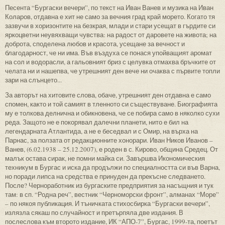
Песента “Бургаски вечери”, по текст на Иван Ванев и музика на Иван
Коларов, отдавна е хит не само за вечния град край морето. Когато тя
зазвучи в хоризонтите на безкрая, млади и стари усещат в гърдите си
яркоцветни неувяхващи чувства: на радост от даровете на живота; на
доброта, споделена любов и красота, усещане за вечност и
благодарност, че ни има. Във въздуха се понася упойващият аромат
на сол и водорасли, а гальовният бриз с целувка отмахва бръчките от
челата ни и нашепва, че утрешният ден вече ни очаква с първите топли
зари на слънцето...
За авторът на хитовите слова, обаче, утрешният ден отдавна е само
спомен, както и той самият в тленното си съществуване. Биографията
му е толкова делнична и обикновена, че се побира само в няколко сухи
реда. Защото не е покорявал далечни планети, нито е бил на
легендарната Атлантида, а не е беседвал и с Омир, на върха на
Парнас, за ползата от редакционните хонорари. Иван Ников Иванов –
Ванев, (6.02.1938 – 25.12.2007), е роден в с. Кирово, община Средец. От
малък остава сирак, не помни майка си. Завършва Икономическия
техникум в Бургас и иска да продължи по специалността си във Варна,
но поради липса на средства е принуден да прекъсне следването.
После? Черноработник из бургаските предприятия за насъщния и тук
там: в сп. “Родна реч”, вестник “Черноморски фронт”, алманах “Море”
– по някоя публикация. И тъничката стихосбирка “Бургаски вечери”,
излязла сякаш по случайност и претърпяла две издания. В
послеслова към второто издание, ИК “АПО-7”, Бургас, 1999-та, поетът