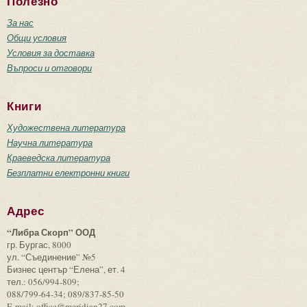
Полезно
За нас
Общи условия
Условия за доставка
Въпроси и отговори
Книги
Художествена литература
Научна литература
Краеведска литература
Безплатни електронни книги
Адрес
“Либра Скорп” ООД
гр. Бургас, 8000
ул. “Съединение” №5
Бизнес център “Елена”, ет. 4
тел.: 056/994-809;
088/799-64-34; 089/837-85-50
E-mail: office@meridian27.com