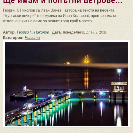
Ще имам и попътни ветрове...
Георги Н. Николов за Иван Ванев - автора на текста на песента
“Бургаски вечери” (по (музика на Иван Коларов), превърнала се
отдавна в хит не само за вечния град край морето.
Автор:
Дата:
Георги Н. Николов
понеделник, 27 July, 2020
Категория:
Ревюта