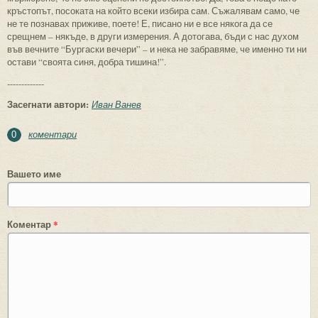
кръстопът, посоката на който всеки избира сам. Съжалявам само, че
не те познавах приживе, поете! Е, писано ни е все някога да се
срещнем – някъде, в други измерения. А дотогава, бъди с нас духом
във вечните “Бургаски вечери” – и нека не забравяме, че именно ти ни
остави “своята синя, добра тишина!”.
-------------
Засегнати автори:
Иван Ванев
коментари
0
Вашето име
Коментар
*