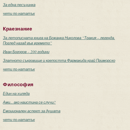
За една песъчинка
чети по-нататък
Краезнание
За летописната книга на Божанка Николова “Тракия – легенда.
Поглед назад във времето”
Иван Богоров – 200 години
Златното съкровище и крепостта Фармакида край Приморско
чети по-нататък
Философия
Един на хиляда
Ами... ако наистина се случи?
Емоционален аспект за душата
чети по-нататък