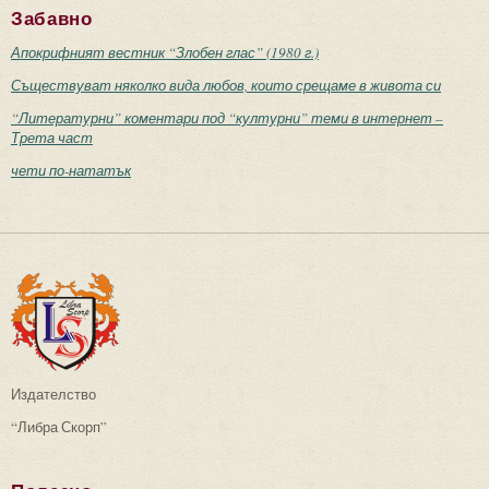
Забавно
Апокрифният вестник “Злобен глас” (1980 г.)
Съществуват няколко вида любов, които срещаме в живота си
“Литературни” коментари под “културни” теми в интернет –
Трета част
чети по-нататък
Издателство
“Либра Скорп”