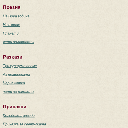
Поезия
На Нова година
Не е юнак
Планети
чети по-нататък
Разкази
Три куршума време
Аз прашинката
Черна котка
чети по-нататък
Приказки
Коледната звезда
Приказка за светулката