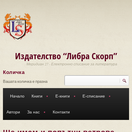
Премини към основното съдържание
Издателство “Либра Скорп”
Меридиан 27 - Електронно списание за литература
Количка
Търси
Форма за търсене
Вашата количка е празна
Начало
Книги
Е-книги
Е-списание
Автори
За нас
Контакти