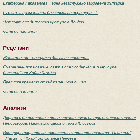
Екатерина Каравелова – една незаслужено забравена българка
Ехо от съвременната бразилска литература – 2
Четвърт век българска култура в Лондон
чети по-нататък
Рецензии
Животът ни – прощален дар за вечността...
Съвременният човешки свят в стихосбирката “Нарисувай
болката” от Хайри Хамдан
Препуска времето отвъд първичния си чар...
чети по-нататък
Анализи
Децата и детството в творческите визии на три поколения поети:
Пейо Яворов, Никола Вапцаров и Таньо Клисуров
Интерпретацията на човешкото в стихотворенията “Планети”,
“Магия” и “Икар” от Станка Пенчева