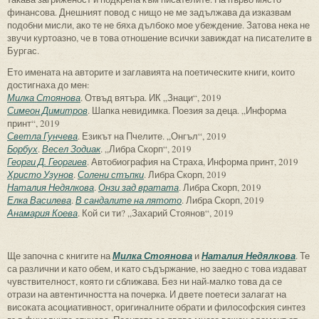
финансова. Днешният повод с нищо не ме задължава да изказвам
подобни мисли, ако те не бяха дълбоко мое убеждение. Затова нека не
звучи куртоазно, че в това отношение всички завиждат на писателите в
Бургас.
Ето имената на авторите и заглавията на поетическите книги, които
достигнаха до мен:
Милка Стоянова
. Отвъд вятъра. ИК „Знаци“, 2019
Симеон Димитров
. Шапка невидимка. Поезия за деца. „Информа
принт“, 2019
Светла Гунчева
. Езикът на Пчелите. „Онгъл“, 2019
Борбух
.
Весел Зодиак
. „Либра Скорп“, 2019
Георги Д. Георгиев
. Автобиография на Страха, Информа принт, 2019
Христо Узунов
.
Солени стъпки
. Либра Скорп, 2019
Наталия Недялкова
.
Онзи зад вратата
. Либра Скорп, 2019
Елка Василева
.
В сандалите на лятото
. Либра Скорп, 2019
Анамария Коева
. Кой си ти? „Захарий Стоянов“, 2019
Ще започна с книгите на
Милка Стоянова
и
Наталия Недялкова
. Те
са различни и като обем, и като съдържание, но заедно с това издават
чувствителност, която ги сближава. Без ни най-малко това да се
отрази на автентичността на почерка. И двете поетеси залагат на
високата асоциативност, оригиналните обрати и философския синтез