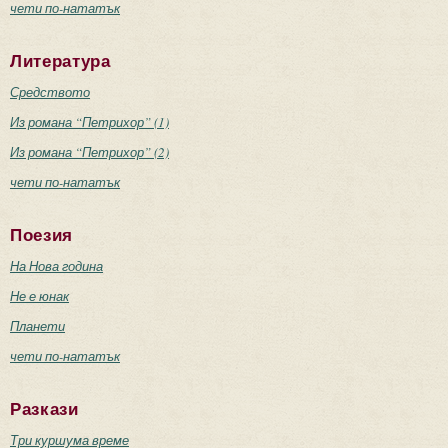
чети по-нататък
Литература
Средството
Из романа “Петрихор” (1)
Из романа “Петрихор” (2)
чети по-нататък
Поезия
На Нова година
Не е юнак
Планети
чети по-нататък
Разкази
Три куршума време