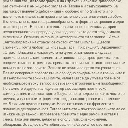
Автобиография на Страха
реч за книгата „
“. Сериозно, философско,
без съмнение и амбициозно заглавие. Такова е и съдържанието. За
разлика от повечето дебютни книги, особено от по-близкото и по-
далечното минало, тази прави впечатление с разточителния си обем.
Включва много, при това разнообразни като форма, настроения и идеи
стихотворения. Вероятно е залагала или поне не е искала да крие
нееднозначната си природа, дори под заплахата да изглежда малко
еклектична. Особено на фона на категоричното си заглавие... И така,
„Автобиография на страха“ се състои от пет цикъла – „Детски
спомен“, „Почти любов“, „Липсваща част – тристишия“, „Архаичност“,
„Страх“. Вписани в макротекста на цялото, заглавията издават
промисленост на композицията, активност на центростремителните
енергии, които се стремят да привлекат различните стихотворения към
доминанта на заглавието. Защото не всички са пряко свързани с нея.
Без да оспорваме правото им на свободно придвижване в граничните и
извънграничните зони на циклите, налага ми се да умувам повече от
необходимото върху въпроси, свързани с вторичната им приобщеност.
По-важното е друго: налице е автор със завидно поетическо
самочувствие и зрялост, която безусловно го подкрепя. Както често се
случва, и тук кратките форми изглеждат по-завършени и запомнящи
се. В тях има чудесни находки. Но се натъквам и на фрагменти с
повишена декларативност. Тогава мисълта – по-скоро желанието да се
изкаже нещо важно – изпреварва поезията с едно рамо и я оставя в
сянка. Така или иначе, дебютът е сполучлив, физиономичен,
обещаваш. Всъщност, „Автобиография на Страха“ се състои от