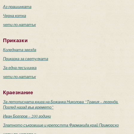
Аз прашинката
Черна котка
чети по-нататък
Приказки
Коледната звезда
Приказка за светулката
За една песъчинка
чети по-нататък
Краезнание
За летописната книга на Божанка Николова “Тракия – легенда.
Поглед назад във времето”
Иван Богоров – 200 години
Златното съкровище и крепостта Фармакида край Приморско