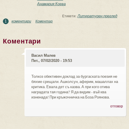
Анамария Коева
Литературен преглед
Етикети:
коментари
Коментар
1
Коментари
Васил Малев
Пет., 07/02/2020 - 19:53
Толкоз обективен доклад за бургаската поезия не
бяхме срещали. Ашколсун, аферим, машаллах на
критика. Евала дет съ казва. А при кого отива
наградата тая година? Я да видим - въй ква
изненада! При кръжочничка на Боза Роянова.
отговор