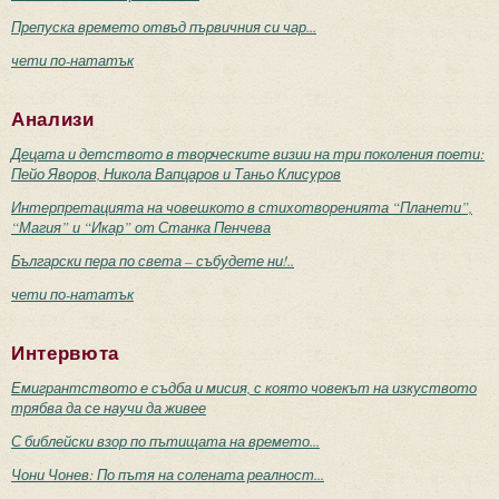
Препуска времето отвъд първичния си чар...
чети по-нататък
Анализи
Децата и детството в творческите визии на три поколения поети:
Пейо Яворов, Никола Вапцаров и Таньо Клисуров
Интерпретацията на човешкото в стихотворенията “Планети”,
“Магия” и “Икар” от Станка Пенчева
Български пера по света – събудете ни!..
чети по-нататък
Интервюта
Емигрантството е съдба и мисия, с която човекът на изкуството
трябва да се научи да живее
С библейски взор по пътищата на времето...
Чони Чонев: По пътя на солената реалност...