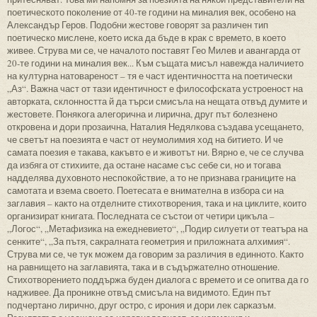
поетическото поколение от 40-те години на миналия век, особено на
Александър Геров. Подобни жестове говорят за различен тип
поетическо мислене, което иска да бъде в крак с времето, в което
живее. Струва ми се, че началото поставят Гео Милев и авангарда от
20-те години на миналия век... Към същата мисъл навежда наличието
на културна натовареност – тя е част идентичността на поетически
„Аз“. Важна част от тази идентичност е философската устроеност на
авторката, склонността й да търси смисъла на нещата отвъд думите и
жестовете. Понякога алегорична и лирична, друг път болезнено
откровена и дори прозаична, Наталия Недялкова създава усещането,
че светът на поезията е част от неумолимия ход на битието. И че
самата поезия е такава, какъвто е и животът ни. Вярно е, че се случва
да избяга от стихиите, да остане насаме със себе си, но и тогава
надделява духовното неспокойствие, а то не признава границите на
самотата и взема своето. Поетесата е внимателна в избора си на
заглавия – както на отделните стихотворения, така и на циклите, които
организират книгата. Последната се състои от четири цикъла –
„Логос“, „Метафизика на ежедневието“, „Подир силуети от театъра на
сенките“, „За пътя, сакралната геометрия и приложната алхимия“.
Струва ми се, че тук можем да говорим за различия в единното. Както
на равнището на заглавията, така и в съдържателно отношение.
Стихотворението поддържа буден диалога с времето и се опитва да го
надживее. Да проникне отвъд смисъла на видимото. Един път
подчертано лирично, друг остро, с ирония и дори лек сарказъм.