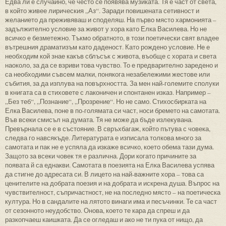
Едва ли е случайно, че често се появява музиката. Тя е част от света,
в който живее лирическия „Аз“. Заради повишената сетивност и
желанието да преживяваш и споделяш. На първо място хармонията –
задължително условие за живот у хора като Елка Василева. Но не
всичко е безметежно. Тъкмо обратното, в този поетически свят владее
вътрешния драматизъм като даденост. Като рождено условие. Не е
необходим кой знае какъв сблъсък с живота, въобще с хората и света
наоколо, за да се взриви това чувство. То е предварително заредено и
са необходими съвсем малки, понякога незабележими жестове или
събития, за да изплува на повърхността. За мен най-големите сполуки
в книгата са в стиховете с лаконичен и спонтанен изказ. Например –
„Без теб“, „Познание“, „Прозрение“. Но не само. Стихосбирката на
Елка Василева, поне в по-голямата си част, носи бремето на самотата.
Във всеки смисъл на думата. Тя не може да бъде излекувана.
Превърнала се е в състояние. В свръхбагаж, който пътува с човека,
следва го навсякъде. Литературата е изписала толкова много за
самотата и пак не е успяла да изкаже всичко, което обема тази дума.
Защото за всеки човек тя е различна. Дори когато причините за
появата й са еднакви. Самотата в поезията на Елка Василева успява
да стигне до адресата си. В лицето на най-важните хора – това са
ценителите на добрата поезия и на добрата и искрена душа. Въпрос на
чувствителност, съпричастност, не на последно място – на поетическа
култура. Но в сандалите на лятото винаги има и песъчинки. Те са част
от сезонното неудобство. Онова, което те кара да спреш и да
разкопчаеш каишката. Да се огледаш и ако не ти пука от нищо, да