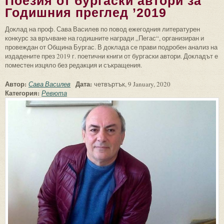
Поезия от бургаски автори за
Годишния преглед ’2019
Доклад на проф. Сава Василев по повод ежегодния литературен
конкурс за връчване на годишните награди „Пегас“, организиран и
провеждан от Община Бургас. В доклада се прави подробен анализ на
издадените през 2019 г. поетични книги от бургаски автори. Докладът е
поместен изцяло без редакция и съкращения.
Автор:
Дата:
Сава Василев
четвъртък, 9 January, 2020
Категория:
Ревюта