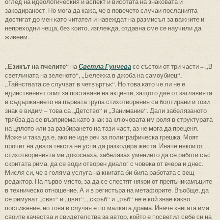
оглед на идеологическия й аспект и висотата на знаковата й
закодираност. Но мога да кажа, че в повечето случаи посланията
достигат до мен като читател и навеждат на размисъл за важните и
непреходни неща, без които, изглежда, отдавна сме се научили да
живеем.
Езикът на пчелите
„
“ на
Светла Гунчева
се състои от три части – „В
светлината на зеленото“, „Бележка в джоба на самоубиец“,
„Тайнствата се случват в четвъртък“. Но това като че ли не е
единственият опит за поставяне на акценти, защото две от заглавията
в съдържанието на първата група стихотворения са болтирани и този
знак е видим – това са „Детство“ и „Занимание“. Дали забелязаното
трябва да се възприема като знак за ключовата им роля в структурата
на цялото или за разбирането на тази част, аз не мога да преценя.
Може и така да е, ако не иде реч за полиграфическа грешка. Моят
прочит на двата текста не успя да разкодира жеста. Иначе някои от
стихотворенията ме докоснаха, забелязах умението да се работи със
скритата рима, да се води отворен диалог с човека от вчера и днес.
Мисля си, че в голяма услуга на книгата би била работата с вещ
редактор. На първо място, за да се спестят някои от препъникамъците
в техническо отношение. А и в регистъра на метафорите. Въобще, да
се римуват „свят“ и „цвят“, „скръб“ и „ръб“ не е кой знае какво
постижение, но това в случая е по-малката драма. Иначе книгата има
своите качества и свидетелства за автор, който е посветил себе си на