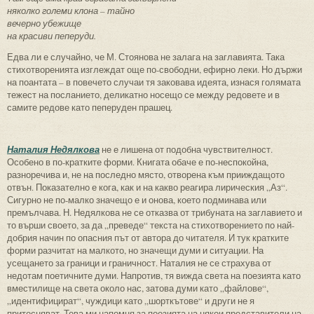
няколко големи клона – тайно
вечерно убежище
на красиви пеперуди.
Едва ли е случайно, че М. Стоянова не залага на заглавията. Така
стихотворенията изглеждат още по-свободни, ефирно леки. Но държи
на поантата – в повечето случаи тя заковава идеята, изнася голямата
тежест на посланието, деликатно носещо се между редовете и в
самите редове като пеперуден прашец.
Наталия Недялкова
не е лишена от подобна чувствителност.
Особено в по-кратките форми. Книгата обаче е по-неспокойна,
разноречива и, не на последно място, отворена към прииждащото
отвън. Показателно е кога, как и на какво реагира лирическия „Аз“.
Сигурно не по-малко значещо е и онова, което подминава или
премълчава. Н. Недялкова не се отказва от трибуната на заглавието и
то върши своето, за да „преведе“ текста на стихотворението по най-
добрия начин по опасния път от автора до читателя. И тук кратките
форми разчитат на малкото, но значещи думи и ситуации. На
усещането за граници и граничност. Наталия не се страхува от
недотам поетичните думи. Напротив, тя вижда света на поезията като
вместилище на света около нас, затова думи като „файлове“,
„идентифицират“, чуждици като „шорткътове“ и други не я
притесняват. Това ми напомня за поезията на някои представители на