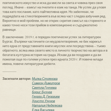
поетическото изкуство и иска да мисли за света и човека през своя
поглед. Иначе – езикът на пчелите е език на танца. Не успях да уловя
това като послание, като лайтмотивна идея. Но забелязах, че
подредбата на стихотворенията във всяка част следва азбучния ред.
Вероятно е мой проблем, но не открих скрития смисъл на стореното и
какво точно носи този прийом в композиционно и съдържателно
равнище.
В заключение: 2019 г. е пореден поетически успех за литературен
Бургас. Въпреки частичните си неудовлетворения, не бих нарекъл
нито една от представените книги неуспех или посредствена – тъкмо
обратното, всяка има своето място в личното творчество на автора и в
богатата културна история на града. Искам да ви поздравя и да ви
пожелая още по-големи успехи през идната 2020 г. И повече млади
имена, повече литературни дебюти.
--------------
Засегнати автори:
Милка Стоянова
Симеон Димитров
Светла Гунчева
Борис Бухчев
Георги Д. Георгиев
Христо Узунов
Наталия Недялкова
Елка Василева