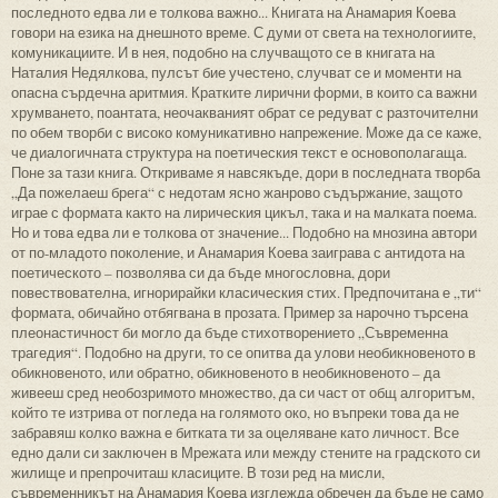
последното едва ли е толкова важно... Книгата на Анамария Коева
говори на езика на днешното време. С думи от света на технологиите,
комуникациите. И в нея, подобно на случващото се в книгата на
Наталия Недялкова, пулсът бие учестено, случват се и моменти на
опасна сърдечна аритмия. Кратките лирични форми, в които са важни
хрумването, поантата, неочакваният обрат се редуват с разточителни
по обем творби с високо комуникативно напрежение. Може да се каже,
че диалогичната структура на поетическия текст е основополагаща.
Поне за тази книга. Откриваме я навсякъде, дори в последната творба
„Да пожелаеш брега“ с недотам ясно жанрово съдържание, защото
играе с формата както на лирическия цикъл, така и на малката поема.
Но и това едва ли е толкова от значение... Подобно на мнозина автори
от по-младото поколение, и Анамария Коева заиграва с антидота на
поетическото – позволява си да бъде многословна, дори
повествователна, игнорирайки класическия стих. Предпочитана е „ти“
формата, обичайно отбягвана в прозата. Пример за нарочно търсена
плеонастичност би могло да бъде стихотворението „Съвременна
трагедия“. Подобно на други, то се опитва да улови необикновеното в
обикновеното, или обратно, обикновеното в необикновеното – да
живееш сред необозримото множество, да си част от общ алгоритъм,
който те изтрива от погледа на голямото око, но въпреки това да не
забравяш колко важна е битката ти за оцеляване като личност. Все
едно дали си заключен в Мрежата или между стените на градското си
жилище и препрочиташ класиците. В този ред на мисли,
съвременникът на Анамария Коева изглежда обречен да бъде не само