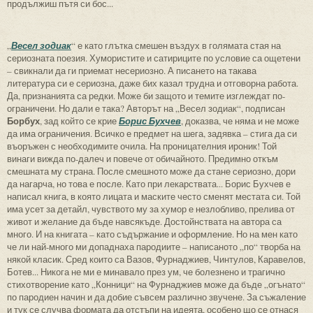
продължиш пътя си бос...
„
Весел зодиак
“ е като глътка смешен въздух в голямата стая на
сериозната поезия. Хумористите и сатириците по условие са ощетени
– свикнали да ги приемат несериозно. А писането на такава
литература си е сериозна, даже бих казал трудна и отговорна работа.
Да, признанията са редки. Може би защото и темите изглеждат по-
ограничени. Но дали е така? Авторът на „Весел зодиак“, подписан
Борбух
, зад който се крие
Борис Бухчев
, доказва, че няма и не може
да има ограничения. Всичко е предмет на шега, задявка – стига да си
въоръжен с необходимите очила. На проницателния ироник! Той
винаги вижда по-далеч и повече от обичайното. Предимно откъм
смешната му страна. После смешното може да стане сериозно, дори
да нагарча, но това е после. Като при лекарствата... Борис Бухчев е
написал книга, в която лицата и маските често сменят местата си. Той
има усет за детайл, чувството му за хумор е незлобливо, прелива от
живот и желание да бъде навсякъде. Достойнствата на автора са
много. И на книгата – като съдържание и оформление. Но на мен като
че ли най-много ми допаднаха пародиите – написаното „по“ творба на
някой класик. Сред които са Вазов, Фурнаджиев, Чинтулов, Каравелов,
Ботев... Никога не ми е минавало през ум, че болезнено и трагично
стихотворение като „Конници“ на Фурнаджиев може да бъде „огънато“
по пародиен начин и да добие съвсем различно звучене. За съжаление
и тук се случва формата да отстъпи на идеята, особено що се отнася