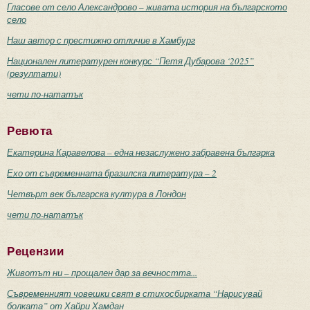
Гласове от село Александрово – живата история на българското
село
Наш автор с престижно отличие в Хамбург
Национален литературен конкурс “Петя Дубарова ‘2025”
(резултати)
чети по-нататък
Ревюта
Екатерина Каравелова – една незаслужено забравена българка
Ехо от съвременната бразилска литература – 2
Четвърт век българска култура в Лондон
чети по-нататък
Рецензии
Животът ни – прощален дар за вечността...
Съвременният човешки свят в стихосбирката “Нарисувай
болката” от Хайри Хамдан