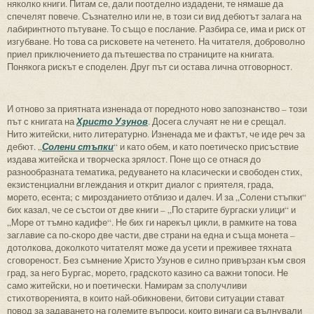
няколко книги. Питам се, дали поотделно издадени, те нямаше да
спечелят повече. Съзнателно или не, в този си вид дебютът залага на
лабиринтното пътуване. То също е послание. Разбира се, има и риск от
изгубване. Но това са рисковете на четенето. На читателя, доброволно
приел приключението да пътешества по страниците на книгата.
Понякога рискът е споделен. Друг път си остава лична отговорност.
И отново за приятната изненада от поредното ново запознанство – този
път с книгата на
Христо Узунов
. Досега случаят не ни е срещал.
Нито житейски, нито литературно. Изненада ме и фактът, че иде реч за
дебют. „
Солени стъпки
“ и като обем, и като поетическо присъствие
издава житейска и творческа зрялост. Поне що се отнася до
разнообразната тематика, редуването на класически и свободен стих,
екзистенциални вглеждания и открит диалог с приятеля, града,
морето, есента; с мирозданието отблизо и далеч. И за „Солени стъпки“
бих казал, че се състои от две книги – „По старите бургаски улици“ и
„Море от тъмно кадифе“. Не бих ги нарекъл цикли, в рамките на това
заглавие са по-скоро две части, две страни на една и съща монета –
дотолкова, доколкото читателят може да усети и преживее тяхната
сговореност. Без съмнение Христо Узунов е силно привързан към своя
град, за него Бургас, морето, градското казино са важни топоси. Не
само житейски, но и поетически. Намирам за сполучливи
стихотворенията, в които най-обикновени, битови ситуации стават
повод за задаването на големите въпроси, които винаги са вълнували