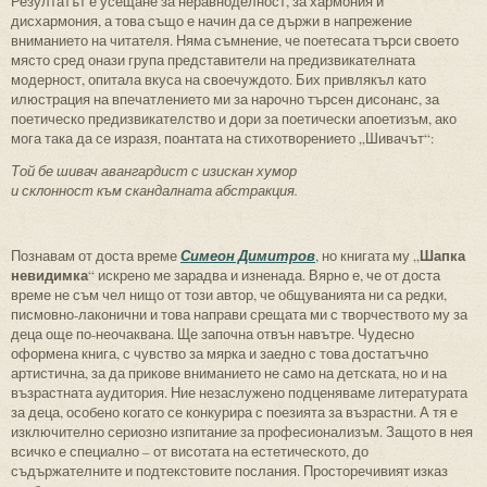
Резултатът е усещане за неравноделност, за хармония и
дисхармония, а това също е начин да се държи в напрежение
вниманието на читателя. Няма съмнение, че поетесата търси своето
място сред онази група представители на предизвикателната
модерност, опитала вкуса на своечуждото. Бих привлякъл като
илюстрация на впечатлението ми за нарочно търсен дисонанс, за
поетическо предизвикателство и дори за поетически апоетизъм, ако
мога така да се изразя, поантата на стихотворението „Шивачът“:
Той бе шивач авангардист с изискан хумор
и склонност към скандалната абстракция.
Шапка
Познавам от доста време
Симеон Димитров
, но книгата му „
невидимка
“ искрено ме зарадва и изненада. Вярно е, че от доста
време не съм чел нищо от този автор, че общуванията ни са редки,
писмовно-лаконични и това направи срещата ми с творчеството му за
деца още по-неочаквана. Ще започна отвън навътре. Чудесно
оформена книга, с чувство за мярка и заедно с това достатъчно
артистична, за да прикове вниманието не само на детската, но и на
възрастната аудитория. Ние незаслужено подценяваме литературата
за деца, особено когато се конкурира с поезията за възрастни. А тя е
изключително сериозно изпитание за професионализъм. Защото в нея
всичко е специално – от висотата на естетическото, до
съдържателните и подтекстовите послания. Просторечивият изказ