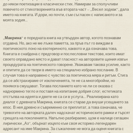
до някои поетизации в класически стих. Намирам за сполучливи
повечето от стихотворенията във втората част – „Весел зодиак“, дала
името на книгата. И дори, но почти, съм съгласен с написаното и за
моята зодия...
Макрина
„
“ е поредната книга на утвърден автор, когото познавам
отдавна. Но, ако не ме лъже паметта, за пръв път го виждам в
поетическото лоно на езотеричното, каквото и да означава това.
Книгата е снабдена с предговор и послесловни текстове, които имат
своето оправдано място и дават гласност на авторовите щения извън
процедурата на поетическото говорене. Уважавам такова усилие, както
и опитите да се твори в името на специално избрано послание. В
случая това е направено с чувство за поетическа мяра и ритъм. Стига
да се абстрахираме от изключенията, те не са многобройни, но
понякога смущават. Тогава посланието като че ли се оказва с
наднормено тегло и поставя на изпитание добрия слог; естетиката
отстъпва на идеята и двете не са си в услуга... Реализирана като
диалог с древната Макрина, книгата се старае да внуши усещането за
епос. В нея древно и съвременно се преплитат, а това означава, че
тревогите на авторката далеч надскачат историческите рамки и търсят
срещата на поколенията. Напълно разбираемо, щом е налице сегашен
лирически „Аз“, обърнат изцяло към своя историко-легендарен
адресант на име Макрина. За съжаление не мога да оценя книгата с