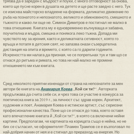
трябва да е зареден с мъдрост и поуки, с много отговорност за онова,
което ще пусне корен в душата на детето и ще расте заедно с него. Тук
се изисква майсторско владеене на формата, деликатно движение по
ръба на познатото и непознатото, великото и обикновеното, смешното и
тъжното и какво ли още не. Симеон Димитров е постигнал не малко в
това отношение. Книгата му е едновременно вълнуваща и забавна,
поучителна и мъдра, смешна и понякога леко тъжна. Допада ми
чувството му за ирония, както и деликатната сетивност, която го
връща и потапя в детския свят, но запазва онази съзерцателна
дистанция на опита и времето, с която са го дарили годините.
Искреността ми налага да призная, че се попрепънах тук и там що се
отнася до ритъма и римата, но това ни най-малко не промени
отношението ми към книгата.
Сред няколкото приятни изненади от страна на непознатите за мен
Кой си ти?
автори бе книгата на
Анамария Коева
„
“. Авторката
продължава да счита себе си, и чрез това си участие в конкурса за
поетическа книга за 2019 г., за личност със здрав корен. Архитект,
художник и поет, Анамария Коева е истински артист, със сериозни
професионални качества. Поне що се отнася до това, което оставя
като впечатление книгата й „Кой си ти?“, в която са включени нейни
картини. Предполагам, че картината на корицата също е нейна, но не
бих се съгласил, че оформителят Пламен Трампов се е възползвал по
най-добрия начин от нея и е стигнал до преразход на енергия. Но