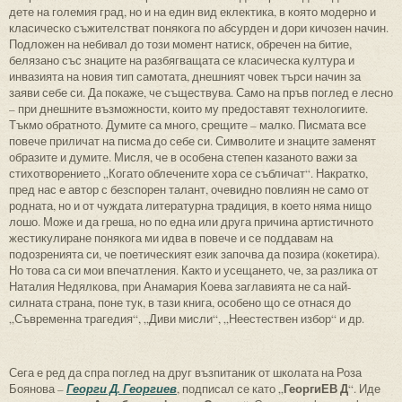
дете на големия град, но и на един вид еклектика, в която модерно и
класическо съжителстват понякога по абсурден и дори кичозен начин.
Подложен на небивал до този момент натиск, обречен на битие,
белязано със знаците на разбягващата се класическа култура и
инвазията на новия тип самотата, днешният човек търси начин за
заяви себе си. Да покаже, че съществува. Само на пръв поглед е лесно
– при днешните възможности, които му предоставят технологиите.
Тъкмо обратното. Думите са много, срещите – малко. Писмата все
повече приличат на писма до себе си. Символите и знаците заменят
образите и думите. Мисля, че в особена степен казаното важи за
стихотворението „Когато облечените хора се събличат“. Накратко,
пред нас е автор с безспорен талант, очевидно повлиян не само от
родната, но и от чуждата литературна традиция, в което няма нищо
лошо. Може и да греша, но по една или друга причина артистичното
жестикулиране понякога ми идва в повече и се поддавам на
подозренията си, че поетическият език започва да позира (кокетира).
Но това са си мои впечатления. Както и усещането, че, за разлика от
Наталия Недялкова, при Анамария Коева заглавията не са най-
силната страна, поне тук, в тази книга, особено що се отнася до
„Съвременна трагедия“, „Диви мисли“, „Неестествен избор“ и др.
Сега е ред да спра поглед на друг възпитаник от школата на Роза
ГеоргиЕВ Д
Боянова –
Георги Д. Георгиев
, подписал се като „
“. Иде