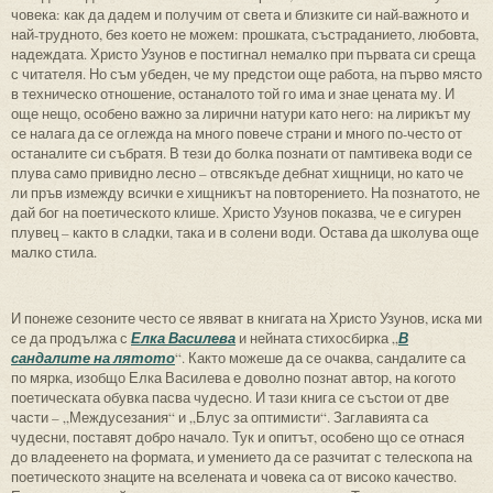
човека: как да дадем и получим от света и близките си най-важното и
най-трудното, без което не можем: прошката, състраданието, любовта,
надеждата. Христо Узунов е постигнал немалко при първата си среща
с читателя. Но съм убеден, че му предстои още работа, на първо място
в техническо отношение, останалото той го има и знае цената му. И
още нещо, особено важно за лирични натури като него: на лирикът му
се налага да се оглежда на много повече страни и много по-често от
останалите си събратя. В тези до болка познати от памтивека води се
плува само привидно лесно – отвсякъде дебнат хищници, но като че
ли пръв измежду всички е хищникът на повторението. На познатото, не
дай бог на поетическото клише. Христо Узунов показва, че е сигурен
плувец – както в сладки, така и в солени води. Остава да школува още
малко стила.
И понеже сезоните често се явяват в книгата на Христо Узунов, иска ми
се да продължа с
Елка Василева
и нейната стихосбирка „
В
сандалите на лятото
“. Както можеше да се очаква, сандалите са
по мярка, изобщо Елка Василева е доволно познат автор, на когото
поетическата обувка пасва чудесно. И тази книга се състои от две
части – „Междусезания“ и „Блус за оптимисти“. Заглавията са
чудесни, поставят добро начало. Тук и опитът, особено що се отнася
до владеенето на формата, и умението да се разчитат с телескопа на
поетическото знаците на вселената и човека са от високо качество.