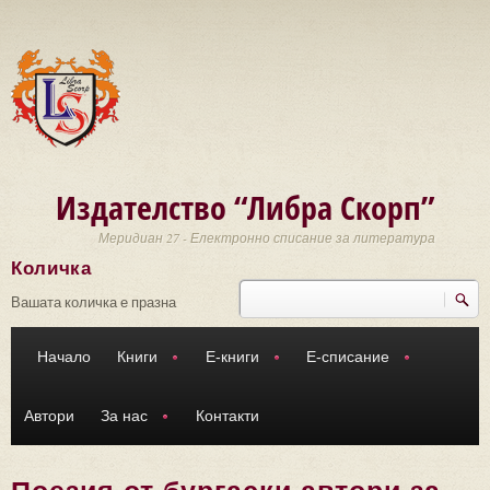
Премини към основното съдържание
Издателство “Либра Скорп”
Меридиан 27 - Електронно списание за литература
Количка
Търси
Форма за търсене
Вашата количка е празна
Начало
Книги
Е-книги
Е-списание
Автори
За нас
Контакти