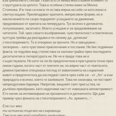
във финалните стихове. Поантата се явява много важен елемент от
структурата на цялото. Това в особена степен важи за Милка
Стоянова. И в тази си книга тя остава вярна на себе си като изказ и
светоусещане. Преобладават кратките, импресивни форми, но и
изключенията по-скоро подкрепят усещането за движение,
предизвикано от крилата на пеперудата. Тук всичко е деликатно,
полуизказано, загатнато. Моето усещане е за предизвикване на
читателя. Той, чрез своето въображение, чувствителност и поетическа
култура трябва да разгадава и по своему да „дописва“
стихотворението. То е отворено за прочити. Но и завършено –
затворено – като чувствено приключение и послание. Не бих подминал
факта, че подобен вид стилистика се наложи трайно през последните
десетилетия в литературата ни. Не че и преди това не е
съществувала. Но като че ли бе предпочетена и прегърната точно през
онези години, когато част от поетите ни, по-вярно част от поетесите,
демонстративно отвърнаха поглед от вавилонията на социалния
живот и предпочетоха да изследват света чрез себе си – от „Аз“-а към
природата и всичко, което ги заобикаля. Това не означава, че поставят
непреодолими бариери. Напротив, вещният свят присъства, но
дълбоко преобразен, като неделима част от човешката неповторимост.
Ето начин за интимизиране на прозаичното и делничното. Ще дам
пример чрез финала на стихотворението „Ах, времето...“:
Ела със мен,
ти истински търсачо на съкровища.
Там още има край оградата захвърлени