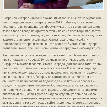
С огромен интерес и високи очаквания отворих книгите на бургаските
поети, издадени през литературната 2019 г. Мина доста време от
последната ни среща на този форум. Никога не съм спирал да следя
какво става в града на Христо Фотев – не само през годините, когато
съм имал удоволствието да участвам в подобно жури, но и след това,
защото страниците на алманах „Света гора“ винаги са били
гостолюбиво отворени за пишещите братя от Бургас. Освен добре
познатите имена, срещах и нови, които ме зарадваха и обнадеждиха.
Както можеше да се очаква, палитрата е пъстра. Нещо се е случило
през отиващата си вече 2019 година и то не е никак маловажно.
Сигурно е можело и повече. Името на града, дал толкова талантливи
поети, само по себе си е предизвикателство. И все пак е редно да
признаем, че случващото се през последните години в литературата
ни не отминава никого. Говорим за застаряване на писателската
общност, за нещо повече от водораздел – за истинска пропаст –
между литературните поколения. Остава утехата, че, за разлика от
почти всички останали големи градове, съсредоточия на значими
писателски общности, Бургас създава чудесни условия за изява.
Казвал съм го неведнъж, на различни места и по различни поводи, че
към момента няма друг град, в който градоначалството да проявяват
такава загриженост и подкрепа към писателите. На първо място