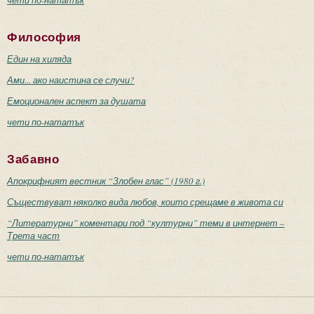
чети по-нататък
Философия
Един на хиляда
Ами... ако наистина се случи?
Емоционален аспект за душата
чети по-нататък
Забавно
Апокрифният вестник “Злобен глас” (1980 г.)
Съществуват няколко вида любов, които срещаме в живота си
“Литературни” коментари под “културни” теми в интернет –
Трета част
чети по-нататък