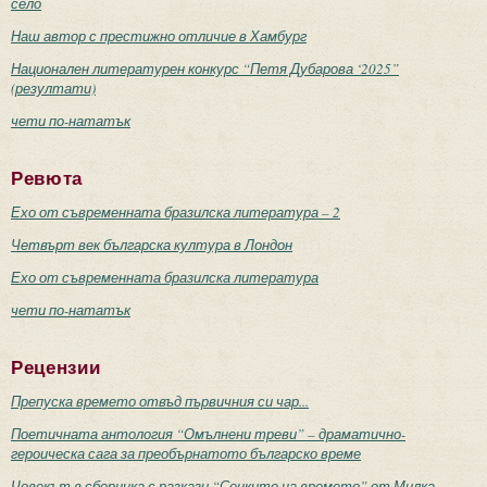
село
Наш автор с престижно отличие в Хамбург
Национален литературен конкурс “Петя Дубарова ‘2025”
(резултати)
чети по-нататък
Ревюта
Ехо от съвременната бразилска литература – 2
Четвърт век българска култура в Лондон
Ехо от съвременната бразилска литература
чети по-нататък
Рецензии
Препуска времето отвъд първичния си чар...
Поетичната антология “Омълнени треви” – драматично-
героическа сага за преобърнатото българско време
Човекът в сборника с разкази “Сенките на времето” от Милка