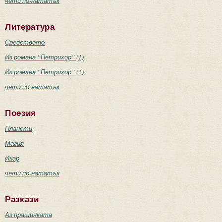
чети по-нататък
Литература
Средството
Из романа “Петрихор” (1)
Из романа “Петрихор” (2)
чети по-нататък
Поезия
Планети
Магия
Икар
чети по-нататък
Разкази
Аз прашинката