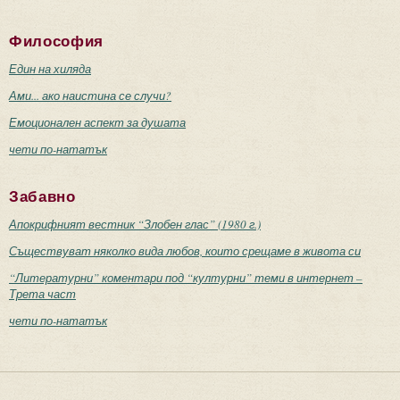
Философия
Един на хиляда
Ами... ако наистина се случи?
Емоционален аспект за душата
чети по-нататък
Забавно
Апокрифният вестник “Злобен глас” (1980 г.)
Съществуват няколко вида любов, които срещаме в живота си
“Литературни” коментари под “културни” теми в интернет –
Трета част
чети по-нататък