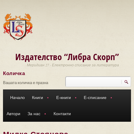
Премини към основното съдържание
Издателство “Либра Скорп”
Меридиан 27 - Електронно списание за литература
Количка
Търси
Форма за търсене
Вашата количка е празна
Начало
Книги
Е-книги
Е-списание
Автори
За нас
Контакти