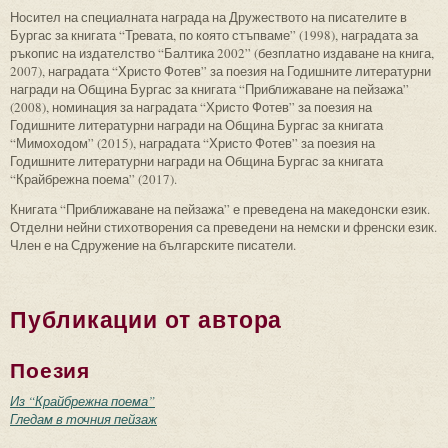
Носител на специалната награда на Дружеството на писателите в
Бургас за книгата “Тревата, по която стъпваме” (1998), наградата за
ръкопис на издателство “Балтика 2002” (безплатно издаване на книга,
2007), наградата “Христо Фотев” за поезия на Годишните литературни
награди на Община Бургас за книгата “Приближаване на пейзажа”
(2008), номинация за наградата “Христо Фотев” за поезия на
Годишните литературни награди на Община Бургас за книгата
“Мимоходом” (2015), наградата “Христо Фотев” за поезия на
Годишните литературни награди на Община Бургас за книгата
“Крайбрежна поема” (2017).
Книгата “Приближаване на пейзажа” е преведена на македонски език.
Отделни нейни стихотворения са преведени на немски и френски език.
Член е на Сдружение на българските писатели.
Публикации от автора
Поезия
Из “Крайбрежна поема”
Гледам в точния пейзаж