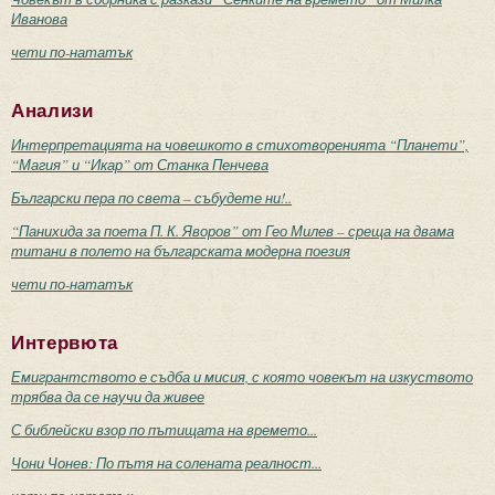
Иванова
чети по-нататък
Анализи
Интерпретацията на човешкото в стихотворенията “Планети”,
“Магия” и “Икар” от Станка Пенчева
Български пера по света – събудете ни!..
“Панихида за поета П. К. Яворов” от Гео Милев – среща на двама
титани в полето на българската модерна поезия
чети по-нататък
Интервюта
Емигрантството е съдба и мисия, с която човекът на изкуството
трябва да се научи да живее
С библейски взор по пътищата на времето...
Чони Чонев: По пътя на солената реалност...