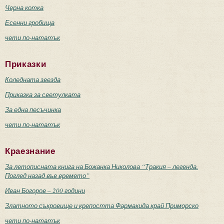
Черна котка
Есенни гробища
чети по-нататък
Приказки
Коледната звезда
Приказка за светулката
За една песъчинка
чети по-нататък
Краезнание
За летописната книга на Божанка Николова “Тракия – легенда.
Поглед назад във времето”
Иван Богоров – 200 години
Златното съкровище и крепостта Фармакида край Приморско
чети по-нататък