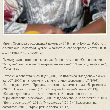
Милка Стоянова е родена на 3 декември 1949 г. в гр. Бургас. Работила
е в “Лукойл Нефтохим Бургас” – за кратко като оператор, чертожник и
дълги години като проектант.
Публикувала е стихове в алманах “Море”, алманах “Юг”, списание
“Младеж”, вестниците: “Литературен вестник”, “Литературен форум”,
“Труд” и др.
Автор е на повестта “Лозница” (2002), на пътеписа “Молдова – с обич
за теб” (2009) и на поетичните книги: “Лице на светлината” (1993),
“Милениум” (1998), “Тревата, по която стъпваме” (1998), “Въртележка”
(2003), “Пасаж от зима” (2012), “Защото Ти го одобряваш” (2013),
“Кораб в далечината” (2014; триптих, който включва книгите:
“Приближаване на пейзажа”, 2008, “Отдалечаване на пейзажа”, 2010 и
“Докато разказвам”, 2011), “Мимоходом” (2015), “Траектория на
самотата” (2016), “Крайбрежна поема” (2017).