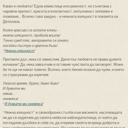
Какво е любовта? Една измислица или реалност, но съчетана с
чаровна прелест, красота и елегантност, изпълнена с копнежи и
очакване... Всичко това заедно – е нежната изящност в поезията на
Детелина.
Колко красиви са голите клони –
нежна изящност, пробила мъгла!
Точно сред тях, ветровете се гонят,
носейки пъстра и цветна дъга!
“
Нежна изящност
”
Притаили дъх, нека се замислим. Дали пък любовта не прави думите
излишни? Да, нека замълчим и оставим чувствата да заговорят. Може
би те ще ни кажат повече. Всичко, което бихме искали да чуем, и което
се страхуваме да изречем.
Ужасно време, бурно, даже диво!
И думите ми
някак...
онемяха!
“
И думите ми онемяха
”
“Нежна изящност” е своеобразна стълба към висините, насочващата
ни да се издигнем до своята небесна наблюдателница, от която да
погледнем дълбоко в себе си, да открием своята искрица доброта и
така необходимата ни човечност. Ще успеем ли да разгадаем пътя към