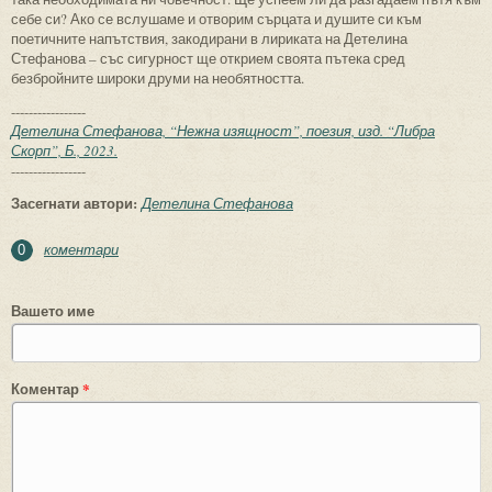
себе си? Ако се вслушаме и отворим сърцата и душите си към
поетичните напътствия, закодирани в лириката на Детелина
Стефанова – със сигурност ще открием своята пътека сред
безбройните широки друми на необятността.
-----------------
Детелина Стефанова, “Нежна изящност”, поезия, изд. “Либра
Скорп”, Б., 2023.
-----------------
Засегнати автори:
Детелина Стефанова
коментари
0
Вашето име
Коментар
*