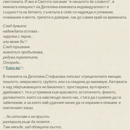
светлината. И ако в Светото писание “в началото бе словото”, в
нежната изящност на Детелина езиковата индивидуалност е
същността на битието, съчетала в себе си надежда и упование,
очаквания и мечти, трепети и доверие, чак до самия край на времената.
След думите
надеждата остава –
черупка с перла...
или може би?!
След тръгване
животът продължава,
редува трепетите.
Отпреди...
(“
Кажи ми
”)
В поезията на Детелина Стефанова липсват отрицателните емоции,
пошлото, некрасивото, грубото, или са сведени до минимум. Авторката
е над обкръжаващата ни баналност, простащина, вулгарност,
дребнавост, тя е устремена към красивото, естетичното, финото,
деликатното, които са навсякъде около нас, стига да съумеем да ги
забележим, и за които най-удачния начин да ги изразим и опишем, е
поетичният изказ.
... да изтичам и на пръсти
разперила ръце да полетя.
Там някъде, зад облаците гъсти,