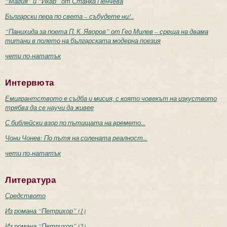
“Магия” и “Икар” от Станка Пенчева
Български пера по света – събудете ни!..
“Панихида за поета П. К. Яворов” от Гео Милев – среща на двама
титани в полето на българската модерна поезия
чети по-нататък
Интервюта
Емигрантството е съдба и мисия, с която човекът на изкуството
трябва да се научи да живее
С библейски взор по пътищата на времето...
Чони Чонев: По пътя на солената реалност...
чети по-нататък
Литература
Средството
Из романа “Петрихор” (1)
Из романа “Петрихор” (2)