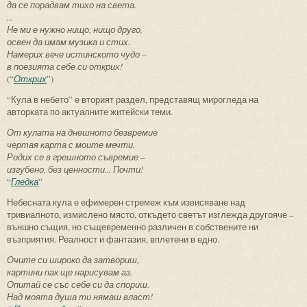
да се порадвам тихо на света.
...
Не ми е нужно нищо, нищо друго,
освен да имам музика и стих.
Намерих вече истинското чудо –
в поезията себе си открих!
(“
Открих
”)
“Кула в небето” е вторият раздел, представящ мирогледа на
авторката по актуалните житейски теми.
От кулата на днешното безвремие
чертая карта с моите мечти.
Родих се в грешното съвремие –
изгубено, без ценности... Почти!
“
Гледка
”
Небесната кула е ефимерен стремеж към извисяване над
тривиалното, измислено място, откъдето светът изглежда другояче –
външно същия, но същевременно различен в собствените ни
възприятия. Реалност и фантазия, вплетени в едно.
Очите си широко да затвориш,
картини пак ще нарисувам аз.
Опитай се със себе си да спориш.
Над моята душа ти нямаш власт!