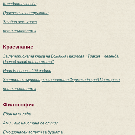
Коледната звезда
Приказка за светулката
За една песъчинка
чети по-нататък
Краезнание
За летописната книга на Божанка Николова “Тракия – легенда.
Поглед назад във времето”
Иван Богоров – 200 години
Златното съкровище и крепостта Фармакида край Приморско
чети по-нататък
Философия
Един на хиляда
Ами... ако наистина се случи?
Емоционален аспект за душата