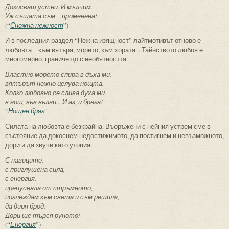
Докосваш устни. И мълчим.
Уж същата съм – променена!
(“
Снежна нежност
”)
И в последния раздел “Нежна изящност” лайтмотивът отново е
любовта – към вятъра, морето, към хората... Тайнството любов е
многомерно, граничещо с необятността.
Властно морето спира в дъха ми,
вятърът нежно целува нощта.
Колко любовно се слива духа ми –
в нощ, във вълни... И аз, и брега!
“
Нощен бряг
”
Силата на любовта е безкрайна. Въоръжени с нейния устрем сме в
състояние да докоснем недостижимото, да постигнем и невъзможното,
дори и да звучи като утопия.
С навиците,
с приглушена сила,
с енергия,
препуснала от стръмното,
поглеждам към света и съм решила,
да диря брод.
Дори ще търся руното!
(“
Енергия
”)