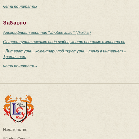
чети по-нататък
Забавно
Апокрифният вестник “Злобен глас” (1980 г.)
Съществуват няколко вида любов, които срещаме в живота си
“Литературни” коментари под “културни” теми в интернет –
Трета част
чети по-нататък
Издателство
“Либра Скорп”