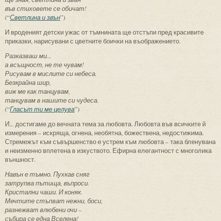
във стиховете се обичат!
(“
Светлина и звън
”)
И вроденият детски ужас от тъмнината ще отстъпи пред красивите
приказки, нарисувани с цветните боички на въображението.
Разказваш ми...
а всъщност, не те чувам!
Рисувам в мислите си небеса.
Безкрайна шир,
виж ме как танцувам,
танцувам в нашите си чудеса.
(“
Гласът ти ме целува
”)
И... достигаме до вечната тема за любовта. Любовта във всичките й
измерения – искряща, огнена, необятна, божествена, недостижима.
Стремежът към съвършенство е устрем към любовта – така бленувана
и неизменно вплетена в изкуството. Ефирна елегантност с многолика
външност.
Навън е тъмно. Пухкав сняг
затрупва пътища, въпроси.
Кристални чаши. И коняк.
Мечтите стъпват нежни, боси,
разнежват влюбени очи –
събира се една Вселена!