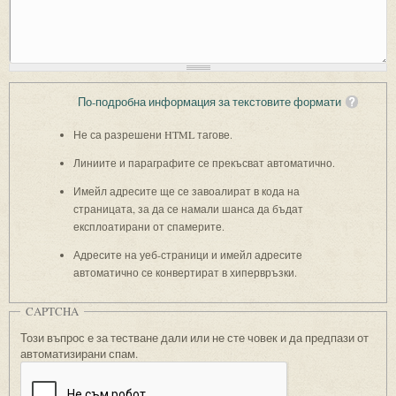
По-подробна информация за текстовите формати
Не са разрешени HTML тагове.
Линиите и параграфите се прекъсват автоматично.
Имейл адресите ще се завоалират в кода на
страницата, за да се намали шанса да бъдат
експлоатирани от спамерите.
Адресите на уеб-страници и имейл адресите
автоматично се конвертират в хипервръзки.
CAPTCHA
Този въпрос е за тестване дали или не сте човек и да предпази от
автоматизирани спам.