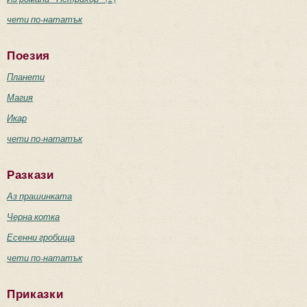
чети по-нататък
Поезия
Планети
Магия
Икар
чети по-нататък
Разкази
Аз прашинката
Черна котка
Есенни гробища
чети по-нататък
Приказки