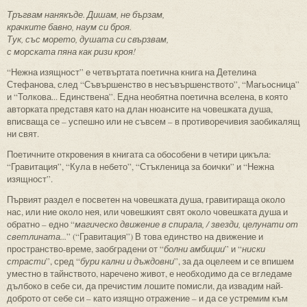
Тръгвам нанякъде. Дишам, не бързам,
крачките бавно, наум си броя.
Тук, със морето, душата си свързвам,
с морската пяна как ризи кроя!
“Нежна изящност” е четвъртата поетична книга на Детелина
Стефанова, след “Съвършенство в несъвършенството”, “Магьосница”
и “Толкова... Единствена”. Една необятна поетична вселена, в която
авторката представя като на длан нюансите на човешката душа,
вписваща се – успешно или не съвсем – в противоречивия заобикалящ
ни свят.
Поетичните откровения в книгата са обособени в четири цикъла:
“Гравитация”, “Кула в небето”, “Стъкленица за боички” и “Нежна
изящност”.
Първият раздел е посветен на човешката душа, гравитираща около
нас, или ние около нея, или човешкият свят около човешката душа и
обратно – едно “
магическо движение в спирала, / звезди, целунати от
светлината...
” (“Гравитация”) В това единство на движение и
пространство-време, заобградени от “
болни амбиции
” и “
ниски
страсти
”, сред “
бури кални и дъждовни
”, за да оцелеем и се впишем
уместно в тайнството, наречено живот, е необходимо да се вгледаме
дълбоко в себе си, да пречистим лошите помисли, да извадим най-
доброто от себе си – като изящно отражение – и да се устремим към