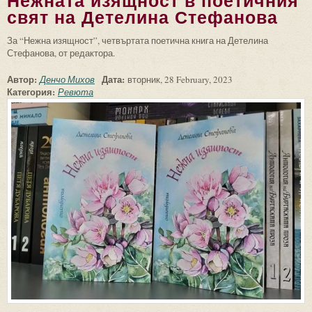
Нежната изящност в поетичния
свят на Детелина Стефанова
За “Нежна изящност”, четвъртата поетична книга на Детелина
Стефанова, от редактора.
Автор:
Дата:
Денчо Михов
вторник, 28 February, 2023
Категория:
Ревюта