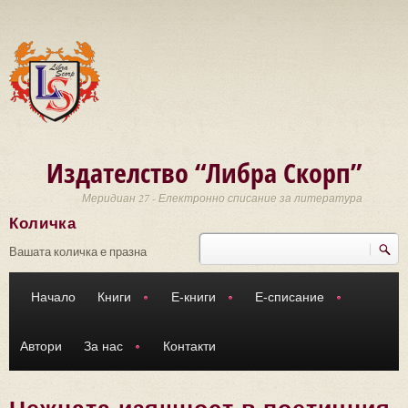
Премини към основното съдържание
Издателство “Либра Скорп”
Меридиан 27 - Електронно списание за литература
Количка
Търси
Форма за търсене
Вашата количка е празна
Начало
Книги
Е-книги
Е-списание
Автори
За нас
Контакти