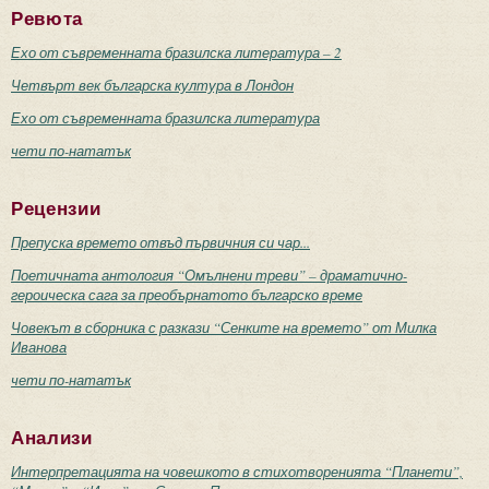
Ревюта
Ехо от съвременната бразилска литература – 2
Четвърт век българска култура в Лондон
Ехо от съвременната бразилска литература
чети по-нататък
Рецензии
Препуска времето отвъд първичния си чар...
Поетичната антология “Омълнени треви” – драматично-
героическа сага за преобърнатото българско време
Човекът в сборника с разкази “Сенките на времето” от Милка
Иванова
чети по-нататък
Анализи
Интерпретацията на човешкото в стихотворенията “Планети”,