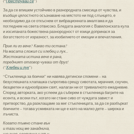
(“
Преструвай се
”)
За да се впишем устойчиво в разнородната смесица от чувства, и
въобще цялостното осъзнаване на мястото ни под слънцето, е
необходимо да се откъснем от вибрационната амалгама и да
погледнем на света отвисоко. Бледата аналогия с Вавилонската кула
и изсипаната божествена разнородност от езици допринася за
богатството от изразност, за изобилието от емоции и впечатления.
Прие ли го вече? Какво ти остана?
На масата сложил си хлебец и лук...
Жестоката истина вече е рана,
поредният отговор чуваш от друг!
(“
Хлебец и лук
”)
“Стъкленица за боички” ни навява детински спомени – на
безуспешната хлапашка съпротива срещу сивотата, мрачния, скучен,
безцветен и еднообразен свят, налаган ни от тривиалното ежедневие.
Според авторката, ако успеем да съберем в стъкленица багрите на
есента, и всеки път, когато ни стане сиво от чуждата завист и
притворство, да разклащаме за миг стъкленицата, за да се разбъркат
боичките – тогава усмивката ни ще е като на малко дете – широка и
лъчиста.
Когато тъмно стане вън
и тази нощ ме занаднича,
ще зная, светлина и звън