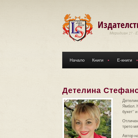
Премини към основното съдържание
Издателст
Меридиан 27 - 
Начало
Книги
Е-книги
Детелина Стефан
Детелина
Ямбол. Н
букет” и
Отличена
трето мя
Автор на