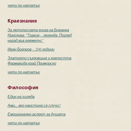
чети по-нататък
Краезнание
За летописната книга на Божанка
Николова “Тракия – легенда. Поглед
назад във времето”
Иван Богоров – 200 години
Златното съкровище и крепостта
Фармакида край Приморско
чети по-нататък
Философия
Един на хиляда
Ами... ако наистина се случи?
Емоционален аспект за душата
чети по-нататък