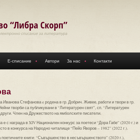
во “Либра Скорп”
Електронно списание за литература
Е-списание
Автори
За нас
Контакти
ова
 Иванова Стефанова e родена в гр. Добрич. Живее, работи и твори в гр.
ейни творби са публикувани в “Литературен свят”, сп. “Литературен
 други. Член на Дружеството на ямболските писатели.
 е с награда в XIV Национален конкурс за поетеси “Дора Габе” (2020 г.) и
сто в конкурса на Народно читалище “Пейо Яворов – 1982” (2022 г.).
 поетичните книги: “Съвършенство в несъвършенството” (2020 г.),