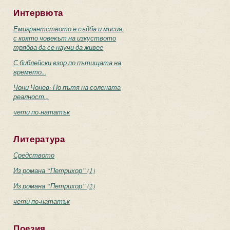
Интервюта
Емигрантството е съдба и мисия,
с която човекът на изкуството
трябва да се научи да живее
С библейски взор по пътищата на
времето...
Чони Чонев: По пътя на солената
реалност...
чети по-нататък
Литература
Средството
Из романа “Петрихор” (1)
Из романа “Петрихор” (2)
чети по-нататък
Поезия