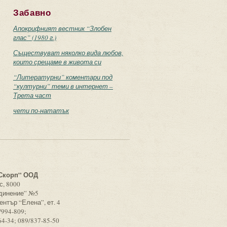
Забавно
Апокрифният вестник “Злобен
глас” (1980 г.)
Съществуват няколко вида любов,
които срещаме в живота си
“Литературни” коментари под
“културни” теми в интернет –
Трета част
чети по-нататък
с
Скорп” ООД
с, 8000
единение” №5
ентър “Елена”, ет. 4
/994-809;
64-34; 089/837-85-50