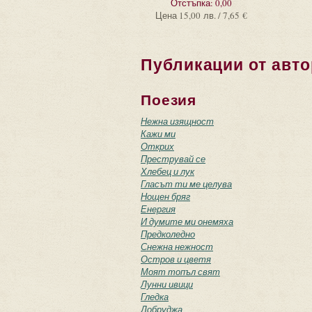
Отстъпка:
0,00
Цена
15,00 лв. / 7,65 €
Публикации от авто
Поезия
Нежна изящност
Кажи ми
Открих
Преструвай се
Хлебец и лук
Гласът ти ме целува
Нощен бряг
Енергия
И думите ми онемяха
Предколедно
Снежна нежност
Остров и цветя
Моят топъл свят
Лунни ивици
Гледка
Добруджа