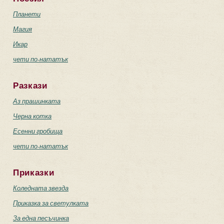
Планети
Магия
Икар
чети по-нататък
Разкази
Аз прашинката
Черна котка
Есенни гробища
чети по-нататък
Приказки
Коледната звезда
Приказка за светулката
За една песъчинка