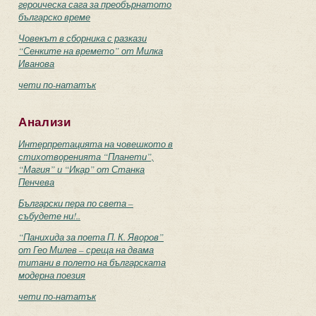
героическа сага за преобърнатото
българско време
Човекът в сборника с разкази
“Сенките на времето” от Милка
Иванова
чети по-нататък
Анализи
Интерпретацията на човешкото в
стихотворенията “Планети”,
“Магия” и “Икар” от Станка
Пенчева
Български пера по света –
събудете ни!..
“Панихида за поета П. К. Яворов”
от Гео Милев – среща на двама
титани в полето на българската
модерна поезия
чети по-нататък