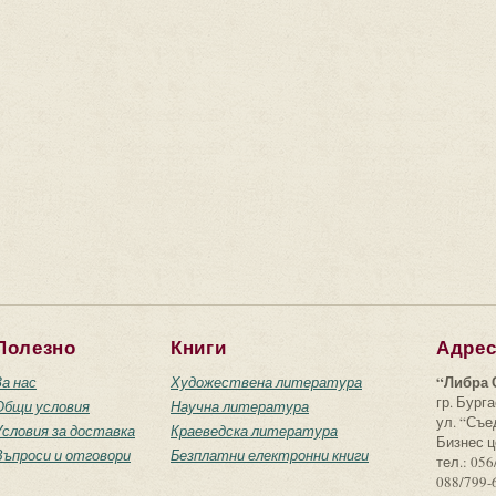
Полезно
Книги
Адре
“Либра 
За нас
Художествена литература
гр. Бурга
Общи условия
Научна литература
ул. “Съ
Условия за доставка
Краеведска литература
Бизнес ц
Въпроси и отговори
Безплатни електронни книги
тел.: 056
088/799-