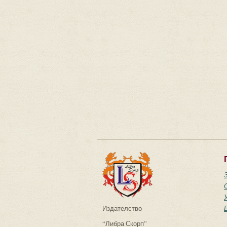
Издателство
“Либра Скорп”