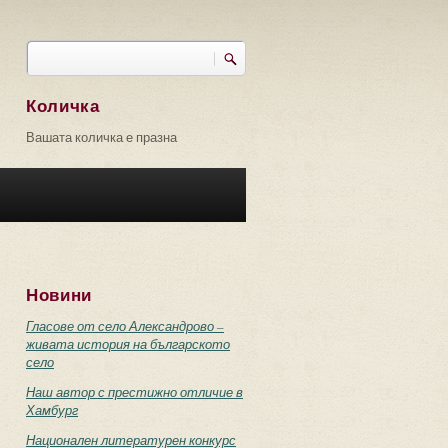
Търси
Форма за търсене
Количка
Вашата количка е празна
Новини
Гласове от село Александрово –
живата история на българското
село
Наш автор с престижно отличие в
Хамбург
Национален литературен конкурс