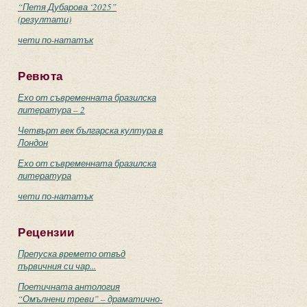
“Петя Дубарова ‘2025”
(резултати)
чети по-нататък
Ревюта
Ехо от съвременната бразилска
литература – 2
Четвърт век българска култура в
Лондон
Ехо от съвременната бразилска
литература
чети по-нататък
Рецензии
Препуска времето отвъд
първичния си чар...
Поетичната антология
“Омълнени треви” – драматично-